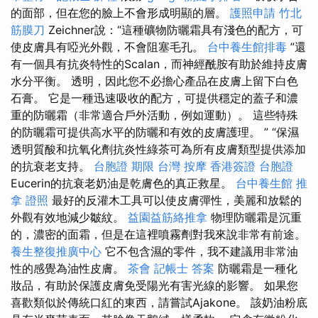
的面部，但在您的臉上不會形成明顯的層。
護照申請
竹北
筋膜刀
Zeichner說：“這種礦物防曬霜具有淺色的配方，可
使皮膚具有啞光外觀，不會阻塞毛孔。
台中養生館排毒
”還
有一個具有抗炎特性的Scalan，而神經酰胺有助於維持皮膚
水分平衡。 透明，因此您不必擔心產品在皮膚上留下白色
石膏。 它是一種迅速吸收的配方，可提供穩定的蓋子和濃
重的防曬霜（非常適合戶外活動，例如運動）。 這些特殊
的防曬霜可提供高水平的防曬和有效的皮膚護理。 ” “保濕
透明質酸和抗氧化劑抗炎性綠茶可為所有皮膚類型提供添加
的抗衰老支持。
台胞證 期限
台灣 按摩
香港簽證 台胞證
Eucerin的抗衰老奶油是乾膚色的真正救星。
台中養生館
推
拿 證照
最好的反灌木工具可以使皮膚彈性，美麗和放鬆的
外觀有效地減少皺紋。
益園益筋絡推拿
物理防曬霜是沉重
的，濃密的面霜，但是在這裡噴霧劑對我來說非常有前途。
養生整復推廣中心
它不包含濕的零件，我不建議用非常油
性的感覺為油性皮膚。
茶會
記帳士 答案
防曬霜是一種化
妝品，有助於保護皮膚免受陽光有害光線的影響。 如果您
喜歡類似於傳統口紅的東西，請嘗試Ajakone。 該奶油粉底