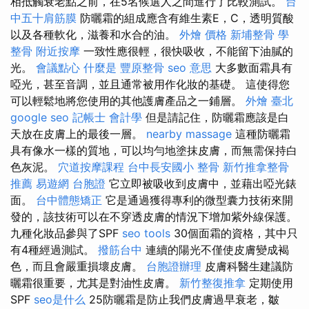
相抵觸衰老點之前，在5名候選人之間進行了比較測試。
台
中五十肩筋膜
防曬霜的組成應含有維生素E，C，透明質酸
以及各種軟化，滋養和水合的油。
外燴 價格
新埔整骨
學
整骨
附近按摩
一致性應很輕，很快吸收，不能留下油膩的
光。
會議點心
什麼是
豐原整骨
seo 意思
大多數面霜具有
啞光，甚至音調，並且通常被用作化妝的基礎。 這使得您
可以輕鬆地將您使用的其他護膚產品之一鋪層。
外燴 臺北
google seo
記帳士 會計學
但是請記住，防曬霜應該是白
天放在皮膚上的最後一層。
nearby massage
這種防曬霜
具有像水一樣的質地，可以均勻地塗抹皮膚，而無需保持白
色灰泥。
穴道按摩課程
台中長安國小 整骨
新竹推拿整骨
推薦
易遊網 台胞證
它立即被吸收到皮膚中，並藉出啞光錶
面。
台中體態矯正
它是通過獲得專利的微型囊力技術來開
發的，該技術可以在不穿透皮膚的情況下增加紫外線保護。
九種化妝品參與了SPF
seo tools
30個面霜的資格，其中只
有4種經過測試。
撥筋台中
連續的陽光不僅使皮膚變成褐
色，而且會嚴重損壞皮膚。
台胞證辦理
皮膚科醫生建議防
曬霜很重要，尤其是對油性皮膚。
新竹整復推拿
定期使用
SPF
seo是什么
25防曬霜是防止我們皮膚過早衰老，皺