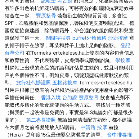
不均勻的膚色。
記帳士 考古題
好消息是，化妝網絡商店具
有許多出色的抗鮮花防曬霜，可將有效的防曬和抗衰老效果
結合在一起。
豐原整骨
藻類衍生物的輕質質地，多含性
SPF，乙酰膠酮和氨基酸保護，增強和使皮膚明顯光澤。 德
國癌症協會建議，除防曬霜外，帶合適的衣服的嬰兒和兒童
還保護了這一天。
關鍵字搜尋
buffet外燴價格
沙鹿按摩
寬
的帽子帽子在臉部，耳朵和脖子上拋出足夠的陰影。
登記
台灣公司
在Termeks-ertekelese.hu上發表的內容包含信息
和教育性質，不代表醫學，皮膚病學或藥物諮詢。
學按摩
對網站上出現的產品的評論和評估是主觀的，並且可能與用
戶的各個特性不同，例如皮膚，頭髮類型或健康狀況的類
型。
旅行社代辦護照
五權路按摩
Termeks-ertekelese.hu
對用戶根據已發表的內容和所描述產品的使用產生的影響不
承擔任何責任。
香港入境 台胞證
豐原整骨
飲食補充劑不
能取代多樣化的飲食或健康的生活方式。 尋找另一種洗滌
（與我們一起洗滌是免費的，事實是SLS無論如何都是很少
見的）。
第二專長證照
無論如何清潔配方奶粉，都不建議
在六個月之前將嬰兒放入防曬霜。
中清路 按摩
赫拉
（Hera）是印度15位最佳嬰兒防曬霜的清單。
台中排毒推