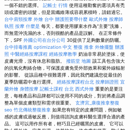
一個不錯的選擇。
記帳士 行情
使用這種勤奮的選項具有禿
頭或濃密的頭髮，但是當纖維薄或容易累積時，請錯過它。
台中肩頸按摩
外燴 台中
辦護照要帶什麼
歐式外燴
按摩師
執照
按摩
什麼是
每天，都要使用膠束水作為“主要”洗滌，
而無需沖洗濕的水，否則很酷的產品是誤解。 在正常條件
下，SPF
外國公司在台分公司
30提供了足夠數量的防曬。
台中排毒推薦
optimization 中文
整復 推拿
外燴擺盤
辦護
照
中醫經絡按摩課程
經絡按摩教學
奶油非常易於塗抹，使
皮膚光滑，沒有休息和脂肪。
撥筋堂 地圖
該工具包含強大
的抗氧化劑絡合物，可保護皮膚免受外部效果和紫外線輻射
的影響。 從該品種中很難選擇，因此我們建議您從最佳的
夏季防曬霜中進行選擇。
經絡按摩課程台北
按摩師證照
宜
蘭外燴
身體按摩
記帳士課程 台北
西式外燴
重要的是要注
意，每種產品和品牌都可以使用不同的成分，對於將產品調
整為單個皮膚類型和需求很重要。
玄濟宮_康復推拿整復
seo
竹北傳統整復推拿
如果您有特定的皮膚問題，例如敏
感的皮膚或過敏反應，則值得諮詢皮膚科醫生選擇合適的產
品。 這可以用作所有者，輕巧且已經曬黑的皮膚。 它可以