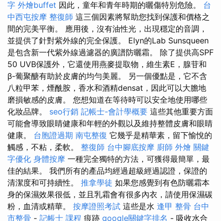
字
外燴buffet
因此，童年和青年時期的曬傷特別危險。
台
中西屯按摩
整復師
這三個因素將幫助您找到保護和價格之
間的完美平衡。 應用後，沒有油性光，出現穩定的音調，
並提供了針對紫外線的完全保護。 Elyn的Lab Sunsqueen
是包含新一代紫外線過濾器的廣譜防曬霜。 除了提供高SPF
50 UVB保護外，它還使用燕麥提取物，維生素E，腺苷和
β-葡聚醣有助於皮膚的均勻美麗。 另一個優點是，它不含
八粒甲苯，煙酰胺，香水和酒精densat，因此可以大膽地
磨損敏感的皮膚。 您想知道在等待時可以安全地使用哪些
化妝品牌。
seo行銷
記帳士-會計學概要
這些其他重要方面
可能會導致眼睛健康和年輕的外觀以及維持整體皮膚和眼睛
健康。
台胞證過期
南屯整復
它幾乎是精華素，留下愉悅的
觸感，不粘，柔軟。
整復師
台中腳底按摩
廚師 外燴
關鍵
字優化
身體按摩
一種完全獨特的方法，可獲得最簡單，最
佳的結果。 我們所有的產品均經過超級經過認證，保證的
清潔度和可持續性。
推拿學徒
如果您感覺到有色防曬霜本
身的保濕效果很低，並且乳霜會有很多內衣，請使用保濕碳
粉，血清或精華。
按摩證照考試
這些是水
逢甲 整骨
台中
市整骨
-
記帳士 課程
痕跡
google關鍵字排名
- 吸收水合