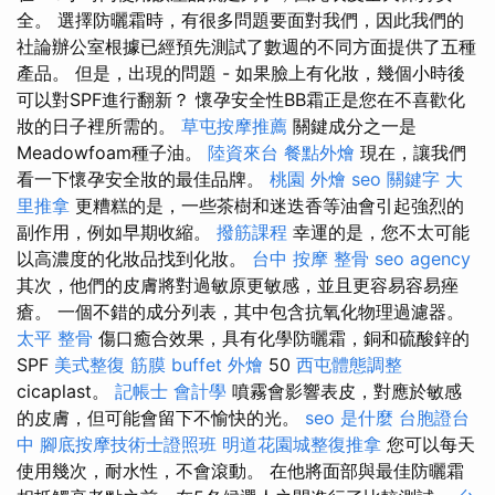
全。 選擇防曬霜時，有很多問題要面對我們，因此我們的
社論辦公室根據已經預先測試了數週的不同方面提供了五種
產品。 但是，出現的問題 - 如果臉上有化妝，幾個小時後
可以對SPF進行翻新？ 懷孕安全性BB霜正是您在不喜歡化
妝的日子裡所需的。
草屯按摩推薦
關鍵成分之一是
Meadowfoam種子油。
陸資來台
餐點外燴
現在，讓我們
看一下懷孕安全妝的最佳品牌。
桃園 外燴
seo 關鍵字
大
里推拿
更糟糕的是，一些茶樹和迷迭香等油會引起強烈的
副作用，例如早期收縮。
撥筋課程
幸運的是，您不太可能
以高濃度的化妝品找到化妝。
台中 按摩 整骨
seo agency
其次，他們的皮膚將對過敏原更敏感，並且更容易容易痤
瘡。 一個不錯的成分列表，其中包含抗氧化物理過濾器。
太平 整骨
傷口癒合效果，具有化學防曬霜，銅和硫酸鋅的
SPF
美式整復 筋膜
buffet 外燴
50
西屯體態調整
cicaplast。
記帳士 會計學
噴霧會影響表皮，對應於敏感
的皮膚，但可能會留下不愉快的光。
seo 是什麼
台胞證台
中
腳底按摩技術士證照班
明道花園城整復推拿
您可以每天
使用幾次，耐水性，不會滾動。 在他將面部與最佳防曬霜