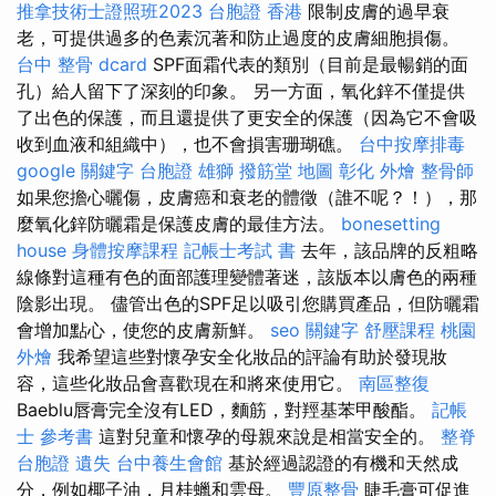
推拿技術士證照班2023
台胞證 香港
限制皮膚的過早衰
老，可提供過多的色素沉著和防止過度的皮膚細胞損傷。
台中 整骨 dcard
SPF面霜代表的類別（目前是最暢銷的面
孔）給人留下了深刻的印象。 另一方面，氧化鋅不僅提供
了出色的保護，而且還提供了更安全的保護（因為它不會吸
收到血液和組織中），也不會損害珊瑚礁。
台中按摩排毒
google 關鍵字
台胞證 雄獅
撥筋堂 地圖
彰化 外燴
整骨師
如果您擔心曬傷，皮膚癌和衰老的體徵（誰不呢？！），那
麼氧化鋅防曬霜是保護皮膚的最佳方法。
bonesetting
house
身體按摩課程
記帳士考試 書
去年，該品牌的反粗略
線條對這種有色的面部護理變體著迷，該版本以膚色的兩種
陰影出現。 儘管出色的SPF足以吸引您購買產品，但防曬霜
會增加點心，使您的皮膚新鮮。
seo 關鍵字
舒壓課程
桃園
外燴
我希望這些對懷孕安全化妝品的評論有助於發現妝
容，這些化妝品會喜歡現在和將來使用它。
南區整復
Baeblu唇膏完全沒有LED，麵筋，對羥基苯甲酸酯。
記帳
士 參考書
這對兒童和懷孕的母親來說是相當安全的。
整脊
台胞證 遺失
台中養生會館
基於經過認證的有機和天然成
分，例如椰子油，月桂蠟和雲母。
豐原整骨
睫毛膏可促進