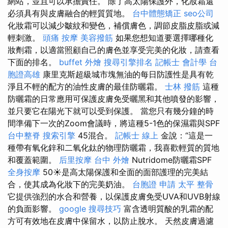
網站，並且可以承擔責任。 除了高太陽保護外，化妝霜還
必須具有與皮膚融合的輕質質地。
台中體態矯正
seo公司
化妝霜可以減少皺紋和變色，補償膚色，調節皮脂皮脂或減
輕刺激。
頭痛 按摩
美容撥筋
如果您想知道要選擇哪種化
妝劑霜，以適當照顧自己的膚色並享受完美的化妝，請查看
下面的排名。
buffet 外燴
搜尋引擎排名
記帳士 會計學
台
胞證高雄
康里克斯超級城市塊無油的每日防護性是具有乾
淨且不輕的配方的油性皮膚的最佳防曬霜。
士林 撥筋
這種
防曬霜的日常應用可保護皮膚免受曬黑和其他噴發的影響，
並只要它在陽光下就可以受到保護。 當您只有幾分鐘的時
間準備下一次的Zoom會議時，將這種5-1色的保濕霜與SPF
台中整脊
搜索引擎
45混合。
記帳士 線上
金說：“這是一
種帶有氧化鋅和二氧化鈦的物理防曬霜，我喜歡輕質的質地
和覆蓋範圍。
后里按摩
台中 外燴
Nutridome防曬霜SPF
全身按摩
50☀️是高太陽保護和全面的面部護理的完美結
合，使其成為化妝下的完美奶油。
台胞證 申請
太平 整骨
它提供強烈的水合和營養，以保護皮膚免受UVA和UVB射線
的負面影響。
google 搜尋技巧
富含透明質酸的乳霜的配
方可有效地在皮膚中保留水，以防止脫水。 天然皮膚過濾