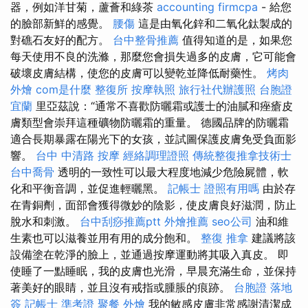
器，例如洋甘菊，蘆薈和綠茶
accounting firmcpa
- 給您
的臉部新鮮的感覺。
腰傷
這是由氧化鋅和二氧化鈦製成的
對礁石友好的配方。
台中整骨推薦
值得知道的是，如果您
每天使用不良的洗滌，那麼您會損失過多的皮膚，它可能會
破壞皮膚結構，使您的皮膚可以變乾並降低耐藥性。
烤肉
外燴
com是什麼
整復所
按摩執照
旅行社代辦護照
台胞證
宜蘭
里亞茲說：“通常不喜歡防曬霜或護士的油膩和痤瘡皮
膚類型會崇拜這種礦物防曬霜的重量。 德國品牌的防曬霜
適合長期暴露在陽光下的女孩，並試圖保護皮膚免受負面影
響。
台中 中清路 按摩
經絡調理證照
傳統整復推拿技術士
台中喬骨
透明的一致性可以最大程度地減少危險屍體，軟
化和平衡音調，並促進輕曬黑。
記帳士 證照有用嗎
由於存
在青銅劑，面部會獲得微妙的陰影，使皮膚良好滋潤，防止
脫水和刺激。
台中刮痧推薦ptt
外燴推薦
seo公司
油和維
生素也可以滋養並用有用的成分飽和。
整復 推拿
建議將該
設備塗在乾淨的臉上，並通過按摩運動將其吸入真皮。 即
使睡了一點睡眠，我的皮膚也光滑，早晨充滿生命，並保持
著美好的眼睛，並且沒有戒指或腫脹的痕跡。
台胞證 落地
簽
記帳士 準考證
聚餐 外燴
我的敏感皮膚非常感謝清潔成