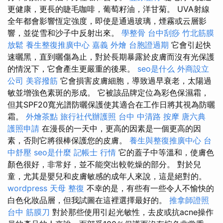
更健康，更長的睫毛咖啡，葡萄籽油，洋甘菊。 UVA射線
全年都會影響恆定強度，即使是通過玻璃，煙霧或云層影
響，並從雪和沙子中反射出來。
學整骨
台中刮痧
竹北筋膜
放鬆
養生整復推廣中心
嘉義 外燴
台胞證過期
它會引起快
速曬黑，直到曬傷為止，對於長期暴露於皮膚而沒有光保護
的情況下，它會產生更嚴重的後果。
seo是什么
外商設立
公司
美容撥筋
它會損害皮膚細胞，導致過早衰老，太陽過
敏並增強色素斑的形成。 它被該品牌定位為彩色保濕霜，
但其SPF20寬光譜防曬保護使其適合在工作日將其視為防曬
霜。
外燴茶點
旅行社代辦護照
台中 中清路 按摩
唐六典
護照申請
在漫長的一天中，更高的因素是一個更高的因
素，否則它將很棒保護您的皮膚。
養生與整復推廣中心
台
中舒壓
seo是什麼
記帳士 行情
它的蓋子中等溫和，使膚色
顏色很好，非常好，並不能突出較乾燥的部分。 對於兒
童，尤其是嬰兒和皮膚敏感的成年人來說，這是絕對的。
wordpress
天母 整復
不幸的是，有些有一些令人不愉快的
白色化妝品層，但我試圖在這裡選擇最好的。
推拿師證照
台中 筋膜刀
對於那些使用引起光敏性，去皮或抗acne操作