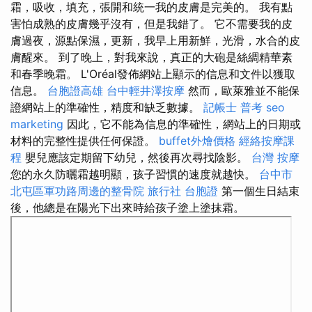
霜，吸收，填充，張開和統一我的皮膚是完美的。 我有點
害怕成熟的皮膚幾乎沒有，但是我錯了。 它不需要我的皮
膚過夜，源點保濕，更新，我早上用新鮮，光滑，水合的皮
膚醒來。 到了晚上，對我來說，真正的大砲是絲綢精華素
和春季晚霜。 L'Oréal發佈網站上顯示的信息和文件以獲取
信息。
台胞證高雄
台中輕井澤按摩
然而，歐萊雅並不能保
證網站上的準確性，精度和缺乏數據。
記帳士 普考
seo
marketing
因此，它不能為信息的準確性，網站上的日期或
材料的完整性提供任何保證。
buffet外燴價格
經絡按摩課
程
嬰兒應該定期留下幼兒，然後再次尋找陰影。
台灣 按摩
您的永久防曬霜越明顯，孩子習慣的速度就越快。
台中市
北屯區軍功路周邊的整骨院
旅行社 台胞證
第一個生日結束
後，他總是在陽光下出來時給孩子塗上塗抹霜。