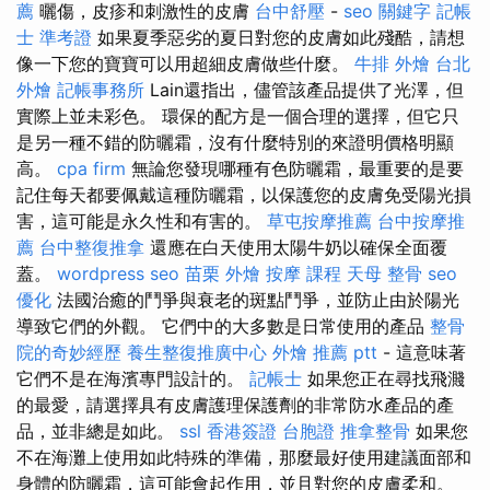
薦
曬傷，皮疹和刺激性的皮膚
台中舒壓
-
seo 關鍵字
記帳
士 準考證
如果夏季惡劣的夏日對您的皮膚如此殘酷，請想
像一下您的寶寶可以用超細皮膚做些什麼。
牛排 外燴
台北
外燴
記帳事務所
Lain還指出，儘管該產品提供了光澤，但
實際上並未彩色。 環保的配方是一個合理的選擇，但它只
是另一種不錯的防曬霜，沒有什麼特別的來證明價格明顯
高。
cpa firm
無論您發現哪種有色防曬霜，最重要的是要
記住每天都要佩戴這種防曬霜，以保護您的皮膚免受陽光損
害，這可能是永久性和有害的。
草屯按摩推薦
台中按摩推
薦
台中整復推拿
還應在白天使用太陽牛奶以確保全面覆
蓋。
wordpress seo
苗栗 外燴
按摩 課程
天母 整骨
seo
優化
法國治癒的鬥爭與衰老的斑點鬥爭，並防止由於陽光
導致它們的外觀。 它們中的大多數是日常使用的產品
整骨
院的奇妙經歷
養生整復推廣中心
外燴 推薦 ptt
- 這意味著
它們不是在海濱專門設計的。
記帳士
如果您正在尋找飛濺
的最愛，請選擇具有皮膚護理保護劑的非常防水產品的產
品，並非總是如此。
ssl
香港簽證 台胞證
推拿整骨
如果您
不在海灘上使用如此特殊的準備，那麼最好使用建議面部和
身體的防曬霜，這可能會起作用，並且對您的皮膚柔和。