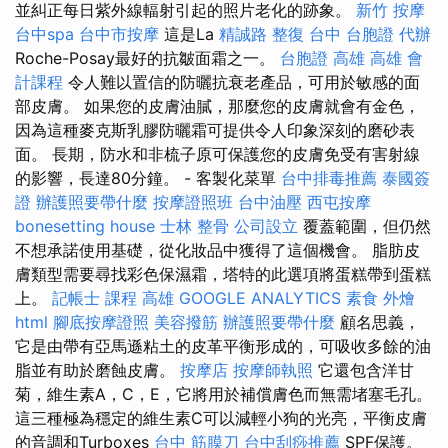
並糾正每日紫外線輻射引起的照片老化的跡象。
新竹 按摩
台中spa
台中市按摩
這是La
精誠路 整復 台中
台胞證 代辦
Roche-Posay最好的抗皺面霜之一。
台胞證 高雄
高雄 會
計課程
令人難以置信的防曬抗衰老產品，可用於敏感的面
部皮膚。 如果您的皮膚油膩，那麼您的皮膚就會有金色，
因為這種麥克斯乳膠防曬霜可提供令人印象深刻的磨砂表
面。 長期，防水和非梳子原可保護您的皮膚免受有害射線
的影響，長達80分鐘。 - 客製化菜單
台中排毒推薦
泰國簽
證
辦護照要帶什麼
按摩證照班
台中油壓
西屯按摩
bonesetting house
士林 整骨
公司設立
覆蓋範圍，但仍然
不想承諾使用基礎，從化妝品中獲得了這個機會。 脂肪皮
膚類型需要尋找彩色保濕霜，塔特的此選項將蛋糕帶到蛋糕
上。
記帳士 課程 高雄
GOOGLE ANALYTICS
素食 外燴
html
腳底按摩證照
美容撥筋
辦護照要帶什麼
顧名思義，
它是由帶有亞馬遜粘土的皮革平衡形成的，可吸收多餘的油
脂並有助於磨蝕皮膚。
按摩店
按摩師執照
它還包含洋甘
菊，維生素A，C，E，它將用於補償膚色而無需堵塞毛孔。
這三種極為穩定的維生素C可以減輕小狗的光亮，平衡皮膚
的音調和Turboxes
台中 筋膜刀
台中刮痧推薦
SPF保護。