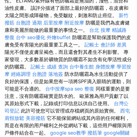
性。 ELTAMD紫外線有色防曬霜是無油的，淺色，混合和
油性皮膚。 該評分描述了面部上最好的防曬霜，在皮膚和
太陽之間形成障礙物，免受皺紋，刺激和防止癌症。
新竹
撥筋
台胞證 過期
后里按摩
附近按摩
防曬是我們為皮膚健
康和美麗所能做的最重要的事情之一。
台北 按摩
精誠路
整復 台中
seo優化
外燴buffet
防曬霜是幫助保護我們的皮
膚免受有害陽光的最重要工具之一。
記帳士 會計師 差異
陽光不僅使皮膚呈褐色，而且還會對其產生不利影響。 專
家發現，大多數基於礦物質的防曬霜不如含有化學活性成分
的防曬霜。
記帳士 成績 查詢
台中養生館
身體按摩
學習按
摩
經絡調理
台胞證 落地簽
防水防曬霜為水生活動提供了
良好的保護，但是如果您有一項將SPF滴入眼睛的運動，則
可能是不合適的。
台中按摩spa
seo
整復
同樣重要的是要
注意，沒有防曬霜確實是防水的。 歐萊雅為用戶貢獻了以
其原始形式下載，記錄或打印信息以供自己使用。
台灣公
司登記
此許可使您可以管理或存檔網頁的原始實例。
西屯
肩頸放鬆
美容撥筋
它不能保留網站或其內容的任何權利，
而是在有限的用戶權利之外從網站下載，這些用戶權限與用
戶條件結合在一起。
google seo教學
撥筋筆
google關鍵