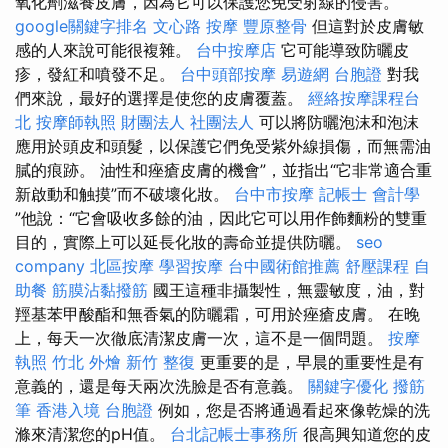
氧化劑滋養皮膚，因為它可以保護您免受射線的侵害。
google關鍵字排名
文心路 按摩
豐原整骨
但這對於皮膚敏
感的人來說可能很複雜。
台中按摩店
它可能導致防曬皮
疹，發紅和噴發不足。
台中頭部按摩
易遊網 台胞證
對我
們來說，最好的選擇是使您的皮膚覆蓋。
經絡按摩課程台
北
按摩師執照
財團法人 社團法人
可以將防曬泡沫和泡沫
應用於頭皮和頭髮，以保護它們免受紫外線損傷，而無需油
膩的痕跡。 油性和痤瘡皮膚的機會”，並指出“它非常適合重
新啟動和触摸”而不破壞化妝。
台中市按摩
記帳士 會計學
”他說：“它會吸收多餘的油，因此它可以用作飾麵粉的雙重
目的，實際上可以延長化妝的壽命並提供防曬。
seo
company
北區按摩
學習按摩
台中國術館推薦
舒壓課程
自
助餐
筋膜沾黏撥筋
國王這種非攝製性，無靈敏度，油，對
羥基苯甲酸酯和無香氣的防曬霜，可用於痤瘡皮膚。 在晚
上，每天一次徹底清潔皮膚一次，這不是一個問題。
按摩
執照
竹北 外燴
新竹 整復
更重要的是，早晨的重要性是有
意義的，還是每天兩次洗臉是否有意義。
關鍵字優化
撥筋
筆
香港入境 台胞證
例如，您是否將通過看起來像乾燥的洗
滌來清潔您的pH值。
台北記帳士事務所
很高興知道您的皮