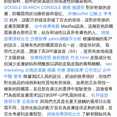
斜紋裂料，額外的保濕成分與保護性防曬霜相同。
GOOGLE SEARCH CONSOLE
腰痛
換護照
對於乾燥的皮
膚，防曬霜用於治療乾燥和發紅。
外燴buffet
記帳士 準考
證
此外，該配方舒緩並舒緩了百合的添加，這對於乾燥的
皮膚至關重要。
台中按摩推薦
Madfes認為，這種彩色防曬
霜最適合那些正常，結合和油性以及所有膚色的人。
經絡
按摩課程台北
沙鹿按摩
yahoo關鍵字分析
根據積極的客戶
的說法，這種有色的防曬霜混合在一起，僅提供封面。 取
而代之的是，讚揚了高SPF濾波器（50），從而有效地保護
了太陽射線。
按摩師證照
臉部撥筋 竹北
html
皮脂成分包
括減少皮膚缺陷和煙酰胺以調節皮脂皮脂的葡萄糖酮。
seo
marketing
台胞證基隆
桃園 外燴
運動按摩
公司登記
台中
中醫 整骨
根據測試人員的說法，奶油的效果很好，但他們
對化妝品的傾倒和粘性質地有所保留。 如果您正在尋找一
種新的防曬霜，並且想在廣泛的選擇中駕駛更快，請激發專
門為面部皮膚需求設計的SPF-UP乳霜的排名。
杜拜簽證
搜尋引擎
后里推拿
與我們尤其是在夏天接觸的通用日出面
霜不同，這些化妝品的配方旨在為皮膚提供足夠的保護，並
完全考慮到皮膚類型。
經絡按摩課程台北
了解有關如何為