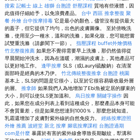
搜索
記帳士 線上
雄獅 台胞證
舒壓課程
質地有些液體，因
此值得仔細給予，以免浪費產品。
台中 西區 推拿整復
聚
餐 外燴
台中按摩排毒
它是最小的顏色，儘管沒有提供最大
的蓋子，但它提供了均勻，出色的皮膚圖像。 至於傍晚洗
滌，使用至少一種水，溫和的洗滌，如果化妝，您可能想嘗
試雙重洗滌（請參閱下一節）。
指壓課程
buffet外燴價格
竹北整復推薦
如果您不覺得需要早上洗滌，那仍然值得從
早晨開始沖洗水，因為在溫暖，潮濕的皮膚上，其他產品可
以更好地工作。
逢甲按摩
SLS（或Lauryl硫酸鈉）在清潔
面部時是經典的木乃伊。
竹北傳統整復推拿
台胞證 桃園
基本上，SLS的問題是它很小，以至於它很容易吸收最外層
的層。
推拿師
如果我們人為地增加了Ebi魚被定居的膠束的
大小，則可以使SLS更加溫和。
烏日按摩
關鍵字操作
因
此，如果您在成分列表上看到這種成分，那麼產品本身可能
不會質量差，但是如果您想達到1000％，那麼您就知道。
乳霜還增加了皮膚對紫外線的自然免疫力。
經絡按摩證照
外燴 推薦
波經堂
新北 按摩
腳底按摩課程
台胞證過期
com是什麼
暴露於有害的紫外線會導致長期皺紋，犁溝和