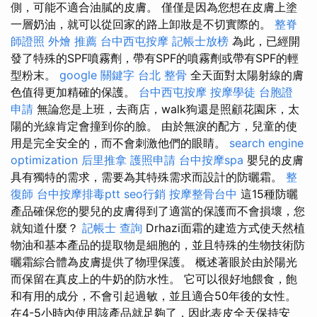
側，可能不適合油膩的皮膚。 僅僅是因為您想在皮膚上塗
一層奶油，就可以從回家的路上卸妝是不切實際的。
整脊
師證照
外燴 推薦
台中西屯按摩
記帳士放榜
為此，已經開
發了特殊的SPF噴霧劑，帶有SPF的噴霧劑或帶有SPF的輕
型粉末。
google 關鍵字
台北 整骨
全天面對太陽射線的膚
色值得更加精確的保護。
台中西屯按摩
按摩學徒
台胞證
申請
無論您是上班，去商店，walk狗還是照顧花園床，太
陽的光線肯定會撞到你的臉。 由於無淚的配方，兒童的使
用是完全安全的，而不會刺激他們的眼睛。
search engine
optimization
后里推拿
護照申請
台中按摩spa
嬰兒的皮膚
具有獨特的需求，需要為其特殊需求而設計的防曬霜。
整
復師
台中按摩排毒ptt
seo行銷
按摩整骨台中
這15種防曬
產品確保您的嬰兒的皮膚得到了適當的保護而不會損壞，您
就知道什麼？
記帳士 查詢
Drhazi面霜的建造方式使天然植
物油和基本產品的提取物是細胞的，並且特殊的生物技術防
曬霜綜合體為皮膚提供了物理保護。 概述著眼於由於陽光
而保留在真皮上的牛奶的防水性。 它可以很好地餵食，飽
和有用的成分，不會引起過敏，並且適合50年後的女性。
在4-5小時內使用該產品就足夠了，因此表皮全天保持安