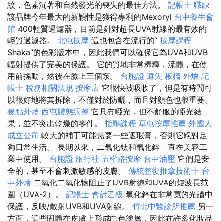
紋，色素沉著和自然發光的喪失的最佳方法。
記帳士 職缺
該品牌今年最大的新穎性是獲得專利的Mexoryl
台中養生會
館
400輕質過濾器，目前是針對超長UVA射線的最有效的
輕質過濾器。
北屯按摩
這也包含在流行的“
按摩課程
Shaka”的色彩版本中，因此我們可以確保它為UVA和UVB
輻射提供了完美的保護。 它的質地非常稀釋，流體，在使
用前搖動，然後在臉上三個泵。
台胞證 遺失
板橋 外燴
記
帳士 稅務相關法規
按摩店
它很快被吸收了，但是有時間可
以很好地將其拆除，不僅對於防曬，而且對顏色也很重要。
餐點外燴
西屯體態調整
它具有啞光，但不舒服的啞光結
果，並不突出乾燥的零件。
指壓課程
草屯按摩推薦
外國人
成立公司
較大的補丁可能需要一些遮瑕膏，否則它絕對足
夠日常生活。 長期以來，二氧化鈦和氧化鋅一直在美容工
業中使用。
台胞證 旅行社
五權路按摩
台中油壓
它們是安
全的，甚至不會刺激敏感的皮膚。
傳統整復推拿技術士
台
中外燴
二氧化二氧化物阻止了UVB射線和UVA的短波長范
圍（UVA-2）。
記帳士 會計乙級
氧化鋅在非常寬的光譜中
保護，反映/散射UVB和UVA射線。
竹北中醫診所推薦
另一
方面，這些固體在皮膚上形成白色塗層，因此在許多化妝品