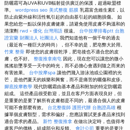
防曬霜可為UVA和UVB輻射提供廣泛的保護，超過歐盟標
準。
wordpress seo
美式整復 筋膜
乳霜富含維生素E，以
防止由紫外線和活性氧引起的自由基引起的細胞損傷。 如
果您給您一點以保持皮膚健康，請避免使用皮膚不夠溫和的
清潔劑
rwd
-
優化 台灣用語
很遠。
台中按摩排毒ptt
台胞
證宜蘭
財團法人 社團法人
我們知道他有一個千年的過去
（最近有一種巨大的時尚），但不幸的是，肥皂弊大於用。
竹東 整骨
即使您的皮膚很乾淨，肥皂後也不適合您的皮
膚，也不好。
整復推拿南屯
因此，現在您可以讓您的微小
搖搖欲墜享受一天中的時光，而不必擔心會遇到隨之而來的
有害效果。
台中按摩spa
讓他們濺入游泳池或公園裡的光
芒，是他們夏天的娛樂和興奮，而不是痛苦的曬傷和皮疹。
腳底按摩教學
現代防曬霜由基本產品和附加的特定防曬霜
組成。 這些產品很受歡迎，並且在客戶方面表現良好，但
是重要的是要了解所有皮膚都是不同的，最適合個人的皮膚
可能不會那麼有效。
台北整復師
護照代辦
台胞證高雄
根
據單個皮膚類型，需求和偏好，您應該嘗試更多產品來找到
適合需求的產品。
新竹 整復推拿
在做出決定時，也值得考
慮客戶的價格，組成部分和反饋。
會計公司
重要的是要注