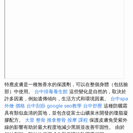
特應皮膚是一種無香水的保護劑，可以在整個身體（包括臉
部）中使用。
台中排毒養生館
這些變化是自然的，取決於
許多因素，例如遺傳傾向，生活方式和環境因素。
台中spa
外燴 價格
台中刮痧
google seo教學
台中舒壓
這種防曬霜
具有類似血清的質地，並包含從富士山礦泉水開發的瓊脂凝
膠配方。
大里 整骨
推拿整骨
按摩 課程
保護皮膚免受紫外
線的影響有助於最大程度地減少黑斑並改善牢固性。 由於