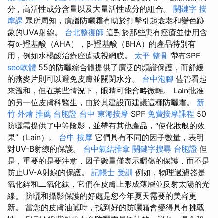
分，高活性成分含量以及大量活性成分的組合。
關鍵字
按
摩課
眾所周知，廣譜防曬霜有助於打擊引起衰老和變色跡
象的UVA射線。
台北整復師
這對於那些患有痤瘡並使用含
有α-羥基酸（AHA），β-羥基酸（BHA）的產品特別有
用，例如水楊酸治療痤瘡或視網膜。
太平 整骨
帶有SPF
seo軟體
55的防曬綜合體提供了廣泛的頻譜保護，而舒緩
的燕麥片則可以避免皮膚並關閉水分。
台中泡腳
儘管看起
來溫和，但在某些情況下，眼睛可能會略微輕。 Lain批准
的另一位皮膚科醫生，由於其建設而建議這種防曬霜。
新
竹 外燴 推薦
台胞證 台中
東海按摩
SPF
免費按摩課程
50
防曬霜提供了中等陰影，並帶有其他產品，“使化妝般的效
果”（Lain）。
台中 按摩
它們具有不同的因子數量，表明
對UV-B射線的保護。
台中氣結推拿
關鍵字搜尋
台胞證
但
是，重要的是要注意，因子數量僅表示曬傷的保護，而不是
防止UV-A射線的保護。
記帳士 受訓
例如，物理過濾器是
氧化鋅和二氧化鈦，它們在皮膚上形成薄層並反射太陽的光
線。 防曬和攝影保護的好處是您今年夏天需要的美容更
新。 當您的皮膚油膩時，找到好的防曬霜會變得具有挑戰