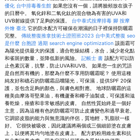
優化
台中排毒養生館
如果您沒有一個，請將臉頰放在孩子
的日曆中。 氧化鋅和二氧化鈦的混合物為有害的UVA和
UVB射線提供了足夠的保護。
台中泰式按摩排毒
腳 按摩
外燴 臺北
它的防水配方可確保在潮濕的日子裡保持防曬霜
完整。
傳統整復推拿技術士證照班2023
台中美式整復
seo
是什麼
台胞證 過期
search engine optimization
該面霜可
為陽光提供最大的保護，適合乾燥結構，水合，減少老化點
和雀斑的數量，並降低新的風險。
記帳士 書
該配方可以防
止色素沉著，抗擊，防止UVA和UVB。 如果您一生的咒語
是自然而有機的，那麼為什麼不享用防曬霜呢？ 使用這種
純友好和礁石的防曬霜品嚐陽光，可保濕，提供SPF 20保
護，並包含足夠的顏色，與膚色相對應。 地球防曬霜的這
種美由摩洛哥堅果油，有機蘆薈和椰子油製成，可保護和滋
養乾燥，痤瘡和非常敏感的皮膚。 自然性質始終是一個好
主意，因為這種有色的防曬霜可防止皮膚變色和過早衰老。
它調節皮脂的能力與無意識的伴侶，質地輕，乳脂狀一樣
好。 它很快被吸收，因此建議將兩個或三個細節塗在皮膚
上，以便將其均勻地塗在皮膚上。 配方奶粉用維生素和抗