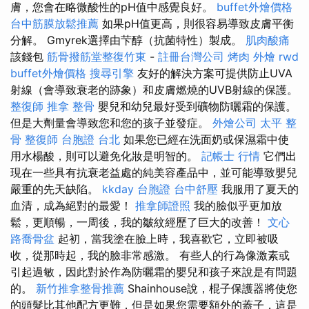
膚，您會在略微酸性的pH值中感覺良好。
buffet外燴價格
台中筋膜放鬆推薦
如果pH值更高，則很容易導致皮膚平衡
分解。 Gmyrek選擇由芐醇（抗菌特性）製成。
肌肉酸痛
該錢包
筋骨撥筋堂整復竹東
-
註冊台灣公司
烤肉 外燴
rwd
buffet外燴價格
搜尋引擎
友好的解決方案可提供防止UVA
射線（會導致衰老的跡象）和皮膚燃燒的UVB射線的保護。
整復師
推拿 整骨
嬰兒和幼兒最好受到礦物防曬霜的保護。
但是大劑量會導致您和您的孩子並發症。
外燴公司
太平 整
骨
整復師
台胞證 台北
如果您已經在洗面奶或保濕霜中使
用水楊酸，則可以避免化妝是明智的。
記帳士 行情
它們出
現在一些具有抗衰老益處的純美容產品中，並可能導致嬰兒
嚴重的先天缺陷。
kkday 台胞證
台中舒壓
我服用了夏天的
血清，成為絕對的最愛！
推拿師證照
我的臉似乎更加放
鬆，更順暢，一周後，我的皺紋經歷了巨大的改善！
文心
路喬骨盆
起初，當我塗在臉上時，我喜歡它，立即被吸
收，從那時起，我的臉非常感激。 有些人的行為像激素或
引起過敏，因此對於作為防曬霜的嬰兒和孩子來說是有問題
的。
新竹推拿整骨推薦
Shainhouse說，棍子保護器將使您
的頭髮比其他配方更難，但是如果您需要額外的蓋子，這是