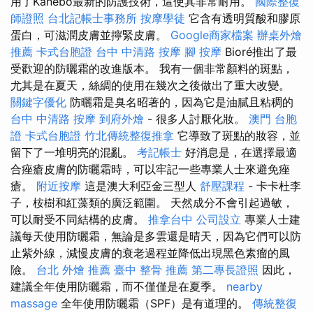
用了Kanebo最新的防護技術，這使其非常耐用。
國際整復
師證照
台北記帳士事務所
按摩學徒
它含有透明質酸和膠原
蛋白，可滋潤皮膚並擰緊皮膚。
Google商家檔案
辦桌外燴
推薦
卡式台胞證
台中 中清路 按摩
腳 按摩
Bioré推出了最
受歡迎的防曬霜的改進版本。 我有一個非常顏料的斑點，
尤其是在夏天，絲綢的使用在幾次之後做出了重大改變。
關鍵字優化
防曬霜是臭名昭著的，因為它是油膩且粘稠的
台中 中清路 按摩
到府外燴
- 很多人討厭化妝。
澳門 台胞
證
卡式台胞證
竹北傳統整復推拿
它導致了斑點的妝容，並
留下了一堆明亮的混亂。
考記帳士
好消息是，在選擇最適
合痤瘡皮膚的防曬霜時，可以牢記一些專業人士來避免痤
瘡。
附近按摩
這是澳大利亞金三型人
舒壓課程
- 卡卡杜李
子，桉樹和紅藻類的廣泛範圍。 天然成分不會引起過敏，
可以耐受不同結構的皮膚。
推拿台中
公司設立
專業人士建
議每天使用防曬霜，無論是多雲還是晴天，因為它們可以防
止紫外線，減慢皮膚的衰老過程並降低出現黑色素瘤的風
險。
台北 外燴 推薦
臺中 整骨 推薦
第二專長證照
因此，
建議全年使用防曬霜，而不僅僅是在夏季。
nearby
massage
全年使用防曬霜（SPF）是有道理的。
傳統整復