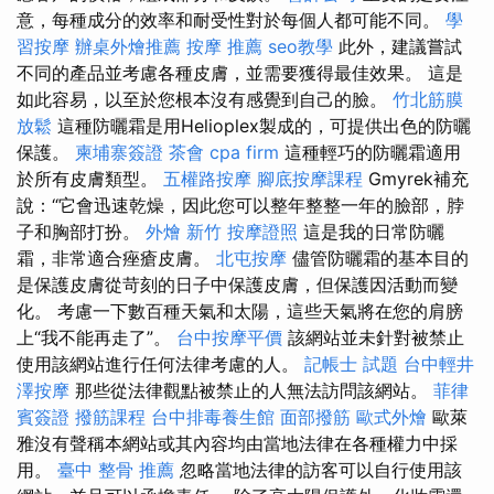
意，每種成分的效率和耐受性對於每個人都可能不同。
學
習按摩
辦桌外燴推薦
按摩 推薦
seo教學
此外，建議嘗試
不同的產品並考慮各種皮膚，並需要獲得最佳效果。 這是
如此容易，以至於您根本沒有感覺到自己的臉。
竹北筋膜
放鬆
這種防曬霜是用Helioplex製成的，可提供出色的防曬
保護。
柬埔寨簽證
茶會
cpa firm
這種輕巧的防曬霜適用
於所有皮膚類型。
五權路按摩
腳底按摩課程
Gmyrek補充
說：“它會迅速乾燥，因此您可以整年整整一年的臉部，脖
子和胸部打扮。
外燴 新竹
按摩證照
這是我的日常防曬
霜，非常適合痤瘡皮膚。
北屯按摩
儘管防曬霜的基本目的
是保護皮膚從苛刻的日子中保護皮膚，但保護因活動而變
化。 考慮一下數百種天氣和太陽，這些天氣將在您的肩膀
上“我不能再走了”。
台中按摩平價
該網站並未針對被禁止
使用該網站進行任何法律考慮的人。
記帳士 試題
台中輕井
澤按摩
那些從法律觀點被禁止的人無法訪問該網站。
菲律
賓簽證
撥筋課程
台中排毒養生館
面部撥筋
歐式外燴
歐萊
雅沒有聲稱本網站或其內容均由當地法律在各種權力中採
用。
臺中 整骨 推薦
忽略當地法律的訪客可以自行使用該