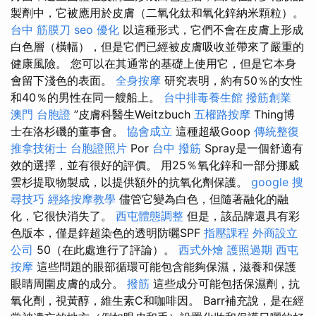
製劑中，它被應用於皮膚（二氧化鈦和氧化鋅納米顆粒）。
台中 筋膜刀
seo 優化
以這種形式，它們不會在皮膚上形成
白色層（橫幅），但是它們已經被皮膚吸收並帶來了嚴重的
健康風險。 您可以在其通常的基礎上使用它，但是它本身
會留下淺色的表面。
全身按摩
研究表明，約有50％的女性
和40％的男性在同一艘船上。
台中排毒養生館
撥筋創業
澳門 台胞證
”皮膚科醫生Weitzbuch
五權路按摩
Thing博
士在洛杉磯的董事會。
協會成立
這種超級Goop
傳統整復
推拿技術士
台胞證照片
Por
台中 撥筋
Spray是一個舒適有
效的選擇，並有很好的評價。 用25％氧化鋅和一部分挪威
雲杉提取物製成，以提供額外的抗氧化劑保護。
google 搜
尋技巧
經絡按摩教學
儘管它變為白色，但隨著融化的融
化，它很快消失了。
西屯體態調整
但是，該品牌還具有彩
色版本，僅是鋅超染色的透明防曬SPF
指壓課程
外商設立
公司
50（在此處進行了評論）。
西式外燴
護照過期
西屯
按摩
這些問題的眼部循環可能包含能夠保濕，滋養和保護
眼睛周圍皮膚的成分。
撥筋
這些成分可能包括保濕劑，抗
氧化劑，視黃醇，維生素C和咖啡因。 Barr補充說，是在經