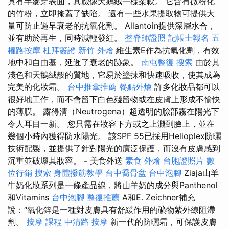
具有半麥芽表面，其臉像天鵝絨一樣柔軟。 它含有微粉化
的竹粉，立即掩蓋了缺陷。 還有一些水果提取物可提供大
量可防止過早衰老的抗氧化劑。 Allantoin提供深層水合，
並有助於再生，同時減輕發紅。
整脊師證照
記帳士報名
五
權路按摩
杜拜簽證
新竹 外燴
維生素E作為抗氧化劑，有效
地中和自由基，延遲了衰老的跡象。
南屯整復
搜索
由於其
淺色和天鵝絨般的質地，它易於塗抹和快速吸收，使其成為
完美的化妝霜。
台中推拿推薦
餐點外燴
許多化妝品都可以
很好地工作，而不會留下白色殘留物或在皮膚上形成不愉快
的薄膜。 露得清（Neutrogena）超透明的臉部霧在陽光下
令人耳目一新。 您只需在妝容下方或之上濺到臉上，並在
幾個小時內獲得防水陽光。 該SPF 55已採用Helioplex防曬
技術配製，並提供了針對陽光的廣泛保護，而沒有皮膚感到
沉重並破壞其妝容。 - 美食外送
素食 外燴
台胞證照片
數
位行銷
搜索
身體撥筋教學
台中喬骨盆
台中泡腳
Ziaja山羊
牛奶化妝系列是一條產品線，將山羊奶的成分與Panthenol
和Vitamins
台中泡腳
整復推薦
A和E. Zeichner補充
說：“氧化鋅是一種對皮膚具有舒緩作用的礦物紫外線阻滯
劑。
按摩 課程
中清路 按摩
新一代的防曬霜，可保護皮膚