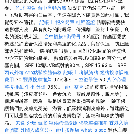
員的產品的人來說，面部受100％保護而沒有棕色非常重
要。
竹北 整骨
台中肩頸放鬆
缺點是它仍然具有八晶，這
可以幫助有害的自由基，但這在陽光下確實是如此可靠，我
覺得它在這裡。
記帳士 報名簡章
杜拜簽證
防曬霜需要快
速影響真皮，具有良好的防曬霜，保濕劑，並防止雀斑，衰
老的斑點或刺激。
台中楓樹6街喬骨
30個面部保護面霜的
概述允許適合保護陽光和高溫的化妝品，良好保濕，防止臉
部過熱和燃燒。 選擇範圍很廣，而且對於化妝品的習慣也
包含不同質量的產品。 數值還與有害UVB輻射的百分比堵
塞有關。 SPF 10塊UVB輻射的90％，SPF 15 93％，SPF
西式外燴
seo點擊軟體價格
記帳士 考試資格
經絡按摩課程
費用
30
豐原按摩推薦
97％和SPF
整復學徒
50
八字命理
整復推拿
牛排 外燴
98％。
台中整脊
您的皮膚對陽光損傷
越敏感（淺皮膚類型，色素沉著，皺紋易感性，脫水等），
保護層越高，因為一點足以冒著嚴重損害的風險。 除了保
護我們的皮膚免受光，滋養，舒緩和滋潤皮膚外，還建議使
用可以是聖潔或合併的所有皮膚類型，酒精和無味的防曬
霜。
素食 外燴 台北
經絡調理證照
傳統整復推拿
香港入境
台胞證
外國人成立公司
台中按摩店
what is seo
利他主義