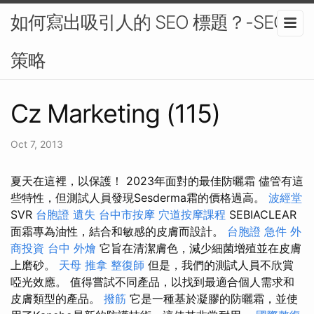
如何寫出吸引人的 SEO 標題？-SEO
策略
Cz Marketing (115)
Oct 7, 2013
夏天在這裡，以保護！ 2023年面對的最佳防曬霜 儘管有這
些特性，但測試人員發現Sesderma霜的價格過高。
波經堂
SVR
台胞證 遺失
台中市按摩
穴道按摩課程
SEBIACLEAR
面霜專為油性，結合和敏感的皮膚而設計。
台胞證 急件
外
商投資
台中 外燴
它旨在清潔膚色，減少細菌增殖並在皮膚
上磨砂。
天母 推拿
整復師
但是，我們的測試人員不欣賞
啞光效應。 值得嘗試不同產品，以找到最適合個人需求和
皮膚類型的產品。
撥筋
它是一種基於凝膠的防曬霜，並使