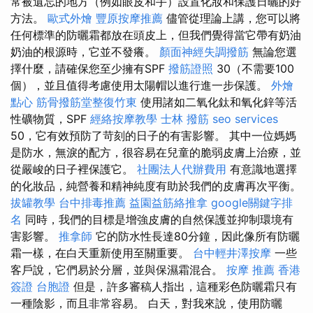
常被遺忘的地方（例如眼皮和手）設置化妝和保護日曬的好
方法。
歐式外燴
豐原按摩推薦
儘管從理論上講，您可以將
任何標準的防曬霜都放在頭皮上，但我們覺得當它帶有奶油
奶油的根源時，它並不發癢。
顏面神經失調撥筋
無論您選
擇什麼，請確保您至少擁有SPF
撥筋證照
30（不需要100
個），並且值得考慮使用太陽帽以進行進一步保護。
外燴
點心
筋骨撥筋堂整復竹東
使用諸如二氧化鈦和氧化鋅等活
性礦物質，SPF
經絡按摩教學
士林 撥筋
seo services
50，它有效預防了苛刻的日子的有害影響。 其中一位媽媽
是防水，無淚的配方，很容易在兒童的脆弱皮膚上治療，並
從嚴峻的日子裡保護它。
社團法人代辦費用
有意識地選擇
的化妝品，純營養和精神純度有助於我們的皮膚再次平衡。
拔罐教學
台中排毒推薦
益園益筋絡推拿
google關鍵字排
名
同時，我們的目標是增強皮膚的自然保護並抑制環境有
害影響。
推拿師
它的防水性長達80分鐘，因此像所有防曬
霜一樣，在白天重新使用至關重要。
台中輕井澤按摩
一些
客戶說，它們易於分層，並與保濕霜混合。
按摩 推薦
香港
簽證 台胞證
但是，許多審稿人指出，這種彩色防曬霜只有
一種陰影，而且非常容易。 白天，對我來說，使用防曬