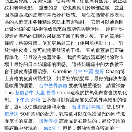
防止紫外線，完美保濕，使其均勻，使皮膚有些亮，防止皺
紋和老年斑點。 重要的是，它也應應用於胸部區域，並且
因為該區域的皮膚非常微妙和敏感。 居住在熱帶和沙漠地
區的人們使用各種精油來防止有害輻射。 它們可以通過防
止紫外線的DNA損傷效應來自然增強防曬活性。 用這些油
製造的產品的日曬效果提高了因子數量之後。 它的質地同
樣輕，略帶液體，使其更易於工作（使用前搖動！）。 對
於油性皮膚，您可能需要舒適的干橋。 它的覆蓋層已正確
標準化，並且沒有掩蓋效果。 我們希望該清單將消除對市
場上最好的日本防曬霜的困惑。 這些防曬霜中的大多數不
會干擾皮膚護理治療。 Caroline
台中 中醫 整骨
Chang博
士資格的皮膚科醫生說，如果您的頭髮厚，最好的解決方案
是噴霧防曬霜。
台中整骨價錢
要獲得雙重優勢，請嘗試像
This
整復台中
大里 整骨
Coola這樣的抗氧化劑富含抗氧化
劑。
下午茶 外燴
它不僅可以保護頭髮免受紫外線輻射的侵
害，還可以使纖維健康和水合。
台北會計事務所
使用SPF
按摩課
50和柔和的配方，乳霜還可以在保護陽光的同時滋
養孩子的皮膚。
按摩學徒
該產品是在衛生的，易於使用的
噴霧瓶中發現的。
seo公司
但是，機油含量在較高的一