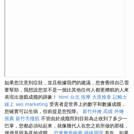
如果您注意到症狀，並且根據我們的建議，您會覺得自己需
要幫助，我想說您並不是一個比其他任何人都更糟糕的人來
表現出遊戲成癮的跡象！
html
台北 按摩
大里推拿
記帳士
線上
seo marketing
受害者是世界上的數字和數據成癮，
您確實可以生病，但前提是您投降。
新竹外燴
高雄 外燴
推薦
新竹市撥筋
不管由於成癮而到目前為止收到了多少一
巴掌，您都必須站起來，就像幾代人在您之前所做的那樣，
僅僅是因為其他成癮。
竹東整骨推薦
經絡調理
首先，如果