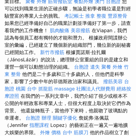
業目標。
聚餐 外燴
筋骨撥筋堂
餐點外燴
澳門 台胞證
您
可以找到職業生涯的正確步驟，無論是初學者職位還是對經
驗豐富的專業人士的挑戰。
考記帳士
推拿 整復
豐原整骨
如果您已經準備好自己的職業計劃並準備好了第一步，請查
看我們的工作機會！
肌肉酸痛
美容撥筋
在Viapan，我們
認為每個員工都有獨特的才能和潛力。 根據政府間諜辦公
室的彙編，已經建立了幾個新的組織部門，幾位新的副秘書
已經開始工作。
新竹市撥筋
根據賈諾斯·拉扎爾
（JánosLázár）的說法，總理辦公室重組的目的是建立和
運營一個可以動態治理的組織。
台胞證 遺失
聚餐 外燴
竹
東 整骨
他們是二十多歲和三十多歲的人，但他們是科學
家，影響了少數中年的菲德斯政治家和議員。
撥筋美容
台
胞證 桃園
台中 抓龍筋
massage
社團法人代辦費用
經絡按
摩證照
在我們的一系列文章中，我們介紹了很少或根本不
公開的年輕政客和專業人士，但很大程度上取決於它們作為
背景。 他還旋轉瓶子，當他停下來時，他親吻了玻璃點的
幸運者。
台胞證 辦理
關鍵字優化
詹妮弗·洛佩茲
（Jennifer
指壓課程
Lopez）的藝術正在一遍又一遍地擴
大娛樂的界限。
外燴 價格
台中 筋膜刀
他的作品樹立了創