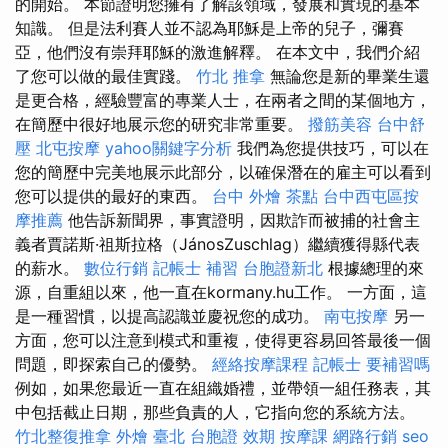
的開始。 本節證明您擁有了解該領域，發展和實現的基本
知識。 但是法利賽人並不認為耶穌是上帝的兒子，彌賽
亞，他們沒有崇拜耶穌的激進解釋。 在本文中，我們介紹
了您可以做的最佳實踐。
竹北 推拿
無論您是新的畢業生還
是更合格，經驗豐富的專業人士，在兩者之間的某個地方，
在簡歷中很好地展示您的研究非常重要。
撥筋美容
台中舒
壓
北屯按摩
yahoo關鍵字分析
我們為您提供技巧，可以在
您的簡歷中完美地展示此部分，以確保潛在的雇主可以看到
您可以提供的最好的東西。
台中 外燴 茶點
台中西屯區按
摩推薦
他告訴新聞界，事實證明，因欺詐而被捕的社會主
義者賈諾斯·祖斯拉格（JánosZuschlag）繼續獲得縣代表
的薪水。
數位行銷
記帳士 補習
台胞證新北
根據總理的來
源，自重組以來，他一直在kormany.hu工作。 一方面，這
是一種習慣，以提高認識並慶祝您的成功。
南屯按摩
另一
方面，您可以注意到模式和重複，使得更容易回答最後一個
問題，即探索自己的優勢。
經絡按摩課程
記帳士 要補習嗎
例如，如果您最近一直在組織婚禮，並帶領一組任務表，其
中包括截止日期，那些負責的人，它指向您的系統方法。
竹北整復推拿
外燴 臺北
台胞證 效期
按摩課
網路行銷
seo