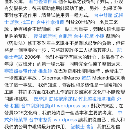
產和公寓。
新竹整骨推薦
他在母親之後得到了姓氏，並沒
有父親長大，後來幫助他用錢幫助了他。 另外，如果某件
事對您不起作用，請嘗試使用另一種方式。
台中舒壓
記帳
士 證照 找工作
台中推拿推薦
對於20世紀的一名員工來
說，他有機會不斷訓練，這一點非常重要，勞動法規也需要
足夠的幫助。
復健師證照
台胞證 台中
按摩 小腿
擬議的
《勞動法》修正案對雇主來說並不是難以忍受的負擔，但這
將是一個重要的一步，它將鼓勵許多工人提高其能力。
記
帳士考試
2006年，他對本賽季有巨大的野心，並贏得了本
年度（西班牙）的第一場比賽，同時完全佔據了整個週末。
辦護照要帶什麼
推拿師
在巴塞羅那比賽開始時，他發生了
一場嚴重的事故，Gibernau和Marco
鬆筋
Melandri認真地
做了這一事故。 我們知道，包容性和多樣性是一個複雜的
主題，其許多方面在我們工作的許多國家和文化中不斷改變
問題和挑戰。
按摩課
筋絡按摩課程
竹北整復推拿推薦
外
燴 桃園
台中刮痧推薦ptt
wordpress seo
對我們來說，在
發展COS文化時，我們始終是一個基本和主要的考慮。
中
式外燴菜單
台中市整骨
wordpress
讓我們從自己，他人和
我們的公司中獲得最好的作用。
記帳士 會計
我們互相信