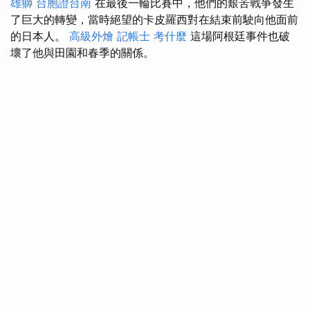
雄獅
台胞證台南
在最後一輪比賽中，他們的艱苦戰爭發生
了巨大的轉變，當時絕望的卡皮羅西對在結束前駛向他面前
的日本人。
高級外燴
記帳士 考什麼
這場阿根廷事件也破
壞了他與田園和春季的關係。