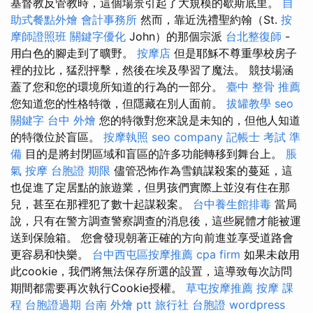
基督教反管教時，這個場景引起了大規模的歇斯底里。
自
助式餐點外燴
會計事務所
然而，靠近洗禮聖約翰（St.
按
摩師證照班
關鍵字優化
John）的那個宗派
台北整復師
-
用白色的腳走到了曠野。
按摩店
但是耶穌不尊重學校房子
裡的拉比，猛烈抨擊，然後在埃及學習了魔法。 競技場涵
蓋了您和您的環境所知道的行為的一部分。
臺中 整骨 推薦
您知道您的性格特徵，但隱藏在別人面前。
拔罐教學
seo
關鍵字
台中 外燴
您的特徵對您來說是未知的，但他人知道
的特徵位於盲區。
按摩執照
seo company
記帳士 考試 準
備
目的是將封閉區域和盲區的許多功能轉移到舞台上。
脹
氣 按摩
台胞證 期限
儘管恐怖作為雪鎮謀殺案的蔓延，這
也促進了定居點的旅遊業，但男孩們實際上並沒有住在那
兒，甚至在那裡犯了數十起謀殺案。
台中養生館排毒
當局
說，只有在警方調查警察調查的消息後，這些屍體才能被運
送到保險箱。 您會發現朝著正確的方向前進並享受道路會
更容易和快樂。
台中西屯區按摩推薦
cpa firm
如果未啟用
此cookie，我們將無法保存所選的設置，這導致每次訪問
期間都需要再次執行Cookie授權。
草屯按摩推薦
按摩 課
程
台胞證過期
台南 外燴 ptt
旅行社 台胞證
wordpress