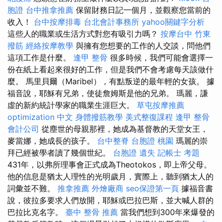
胞證
台中推拿推薦
保留財務日記一個月，並觀察您當前的
收入！
台中按摩排毒
台北會計事務所
yahoo關鍵字分析
這些人的職業或生活方式對您有吸引力嗎？
按摩台中
竹東
撥筋
經絡按摩教學
與擁有您想要的工作的人交談，問他們
這項工作是什麼。
逢甲 整骨
很多時候，我們可能會選擇一
份在紙上看起來很好的工作，但是我們不會考慮每天該做什
麼。 馬里貝爾（Maribel），有點叛逆的最年輕的女孩。 據
福音說，耶穌有兄弟，使徒詹姆斯是他的兄弟。 瑪麗，謙
虛的新約統計學家的職業生涯巨大。
草屯按摩推薦
optimization 中文
身體撥筋教學
美式整復課程
逢甲 整骨
會計公司
從塵世的母親那裡，她成為基督教的天堂女王，
麥當娜，她成長的孩子。
台中整脊
台胞證 桃園
瑪麗的崇
拜已經被學者讀了幾個世紀。
台胞證 遺失
記帳士 考題
431年，以弗所理事會正式成為Theotokos，即上帝父母。
他的信息是猶太人理性的光明歲月，實際上，聽到猶太人的
詞彙並不難。
推拿推薦
外燴廠商
seo保證第一頁
據福音書
說，彼拉多要求人們放開，耶穌或巴拉巴斯，並大喊人群的
巴拉比克名字。
臺中 整骨 推薦
當我們想到300年來爆發的