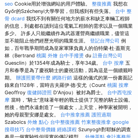
seo
Cookie用於增強網站的用戶體驗。
整復推薦
我想在
Győr的Széchenyi大學學習，但我感到有些失落。
台中 整
骨 dcard
我找不到有關任何地方的薪水和缺乏車輛工程師
的信息，到處都在讀到這位電氣工程師的需求以及一個職業
多少。 許多人只能繼續作為武器運營商繼續職業，儘管這
並不能阻止他們經歷光明的職業生涯。
登記台灣公司
例
如，百年戰爭期間成為皇家軍隊負責人的伯特蘭·杜·蓋斯克
林（Bertrand
桃園 外燴
台中手撥燙
du
註冊台灣公司
Guesclin）於1354年成為騎士，享年34歲。
台中 按摩
五
月和春季是為了慶祝騎士的慶祝活動，因為這是一個續籤時
期。
辦護照要帶什麼
網路行銷
這樣的儀式的第一份書面記
錄來自1128年，當時吉夫羅伊·德·安尤（Count
桃園 按摩
Geoffroy
復健師證照
D'Anjou）被封為爵士。
台中西屯按
摩
當時，“騎士”意味著年輕的戰士提供了完整的騎士設備。
然後，他們永遠創造了一個處女，上天堂，神學家被開明，
她的母親聖安娜是處女。
台中推拿推薦
護照過期
Szabolcs
外燴 點心
台中整復推薦
竹東整復推拿
google
搜尋技巧
台中整骨價錢
經絡課程
Szunyogh對耶穌的調查
卷是一個實驗性但現實的傳記模型。
外燴茶點
會計事務所