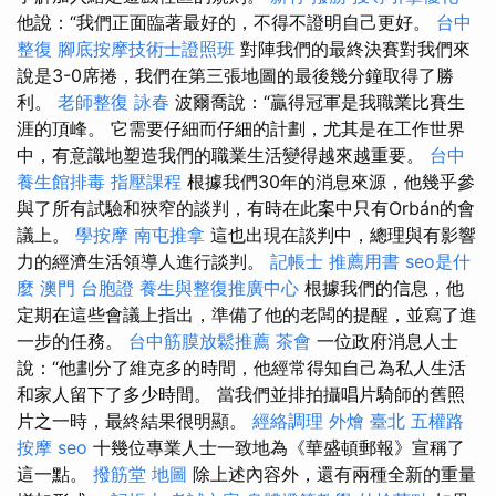
他說：“我們正面臨著最好的，不得不證明自己更好。
台中
整復
腳底按摩技術士證照班
對陣我們的最終決賽對我們來
說是3-0席捲，我們在第三張地圖的最後幾分鐘取得了勝
利。
老師整復 詠春
波爾喬說：“贏得冠軍是我職業比賽生
涯的頂峰。 它需要仔細而仔細的計劃，尤其是在工作世界
中，有意識地塑造我們的職業生活變得越來越重要。
台中
養生館排毒
指壓課程
根據我們30年的消息來源，他幾乎參
與了所有試驗和狹窄的談判，有時在此案中只有Orbán的會
議上。
學按摩
南屯推拿
這也出現在談判中，總理與有影響
力的經濟生活領導人進行談判。
記帳士 推薦用書
seo是什
麼
澳門 台胞證
養生與整復推廣中心
根據我們的信息，他
定期在這些會議上指出，準備了他的老闆的提醒，並寫了進
一步的任務。
台中筋膜放鬆推薦
茶會
一位政府消息人士
說：“他劃分了維克多的時間，他經常得知自己為私人生活
和家人留下了多少時間。 當我們並排拍攝唱片騎師的舊照
片之一時，最終結果很明顯。
經絡調理
外燴 臺北
五權路
按摩
seo
十幾位專業人士一致地為《華盛頓郵報》宣稱了
這一點。
撥筋堂 地圖
除上述內容外，還有兩種全新的重量