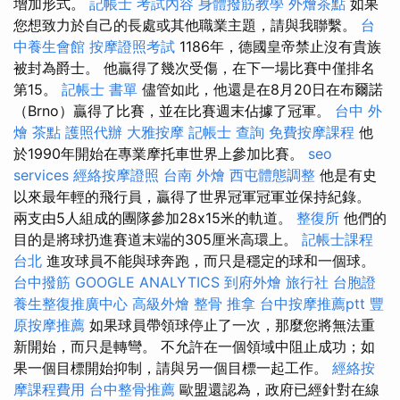
增加形式。
記帳士 考試內容
身體撥筋教學
外燴茶點
如果
您想致力於自己的長處或其他職業主題，請與我聯繫。
台
中養生會館
按摩證照考試
1186年，德國皇帝禁止沒有貴族
被封為爵士。 他贏得了幾次受傷，在下一場比賽中僅排名
第15。
記帳士 書單
儘管如此，他還是在8月20日在布爾諾
（Brno）贏得了比賽，並在比賽週末佔據了冠軍。
台中 外
燴 茶點
護照代辦
大雅按摩
記帳士 查詢
免費按摩課程
他
於1990年開始在專業摩托車世界上參加比賽。
seo
services
經絡按摩證照
台南 外燴
西屯體態調整
他是有史
以來最年輕的飛行員，贏得了世界冠軍冠軍並保持紀錄。
兩支由5人組成的團隊參加28x15米的軌道。
整復所
他們的
目的是將球扔進賽道末端的305厘米高環上。
記帳士課程
台北
進攻球員不能與球奔跑，而只是穩定的球和一個球。
台中撥筋
GOOGLE ANALYTICS
到府外燴
旅行社 台胞證
養生整復推廣中心
高級外燴
整骨 推拿
台中按摩推薦ptt
豐
原按摩推薦
如果球員帶領球停止了一次，那麼您將無法重
新開始，而只是轉彎。 不允許在一個領域中阻止成功；如
果一個目標開始抑制，請與另一個目標一起工作。
經絡按
摩課程費用
台中整骨推薦
歐盟還認為，政府已經針對在線