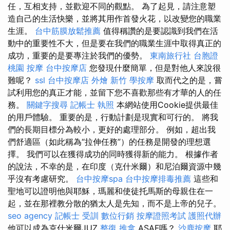
任，互相支持，並歡迎不同的觀點。 為了起見，請注意塑
造自己的生活快樂，並將其用作首發火花，以改變您的職業
生涯。
台中筋膜放鬆推薦
值得稱讚的是要認識到我們在活
動中的重要性不大，但是要在我們的職業生涯中取得真正的
成功，重要的是要專注於我們的優勢。
東南旅行社 台胞證
桃園 按摩
台中按摩店
您發現什麼簡單，但是對他人來說很
難呢？
ssl
台中按摩店
外燴 新竹
學按摩
取而代之的是，嘗
試利用您的真正才能，並留下您不喜歡那些有才華的人的任
務。
關鍵字搜尋
記帳士 執照
本網站使用Cookie提供最佳
的用戶體驗。 重要的是，行動計劃是現實和可行的。 將我
們的長期目標分為較小，更好的處理部分。 例如，超出我
們舒適區（如此稱為“拉伸任務”）的任務是開發的理想選
擇。 我們可以在獲得成功的同時獲得新的能力。 根據作者
的說法，不幸的是，在印度（克什米爾）和尼泊爾資源中幾
乎沒有考慮研究。
台中按摩spa
台中按摩排毒推薦
這些和
聖地可以證明他與耶穌，瑪麗和使徒托馬斯的母親住在一
起，並在那裡教分散的猶太人是先知，而不是上帝的兒子。
seo agency
記帳士 受訓
數位行銷
按摩證照考試
護照代辦
他可以成為克什米爾JUZ
整復 推拿
ASAF嗎？
沙鹿按摩
耶