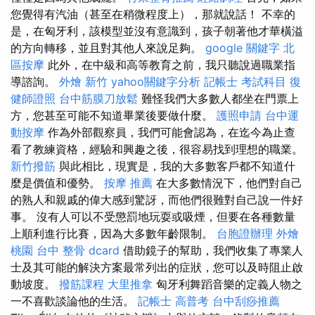
您覺得有汽油（甚至在稍微程度上），那就說話！ 不幸的
是，在匈牙利，該模型並沒有意識到，孩子朝著他才華橫溢
的方向轉移，並且對其他人來說足夠。
google 關鍵字
北
區按摩
此外，在中級和高等教育之前，我只聽說過職業指
導諮詢。
外燴 新竹
yahoo關鍵字分析
記帳士 考試科目
復
健師證照
台中筋膜刀放鬆
難怪我們大多數人都坐在門票上
方，您甚至可能不知道畢業後要做什麼。
護照申請
台中運
動按摩
作為外部觀察員，我們可能會認為，在迄今為止查
看了教練資格，經驗和興趣之後，很容易找到理想的職業。
新竹撥筋
與此相比，現實是，我的大多數客戶都不知道什
麼是價值和優勢。
按摩 推薦
在大多數情況下，他們對自己
的熟人和親戚的偉大感到驚訝，而他們很難對自己說一件好
事。 沒有人可以不受懲罰地玩耍或吸煙，但要在各種數量
上順利進行比賽，因為大多數年齡限制。
台胞證辦理
外燴
桃園
台中 整骨 dcard
借助鏡子的幫助，我們收集了專業人
士及其可能的解決方案最常列出的症狀，您可以及時阻止啟
動坡度。
撥筋課程
大里推拿
匈牙利舞蹈音樂的定義人物之
一不喜歡談論他的生活。
記帳士 高普考
台中刮痧推薦