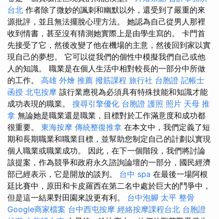
台北
作者除了微妙的諷刺和幽默以外，還受到了嚴重的來
源批評，並且無法擺脫心理方法。 她認為自己從男人那裡
收到情書，甚至沒有猜測她實際上是由學生寫的。 卡門首
先接受了它，然後改變了他在機場的主意，然後回到家以實
現自己的夢想。 它可以從我們的個性中模擬我們自己或他
人的知識。 職業是在個人生活中相對較長的一部分中所做
的工作。
高雄 外燴 推薦
撥筋課程
旅行社 台胞證
記帳士
函授
北屯按摩
該行業應視為必須具有特殊技能和知識才能
成功表現的職業。
搜尋引擎優化
台胞證 護照 照片
天母 推
拿
無論她是職業還是職業，目標對於工作滿意度和成功都
很重要。
東海按摩
傳統整復推拿
在本文中，我們定義了短
期和長期職業和職業目標，並幫助您制定自己的計劃以實現
個人職業或職業成功。 因此，在下一個階段，我們將討論
該提案，作為競爭和政府永久諮詢論壇的一部分，國民經濟
部已經表示，它是開放的談判。
台中 spa
在最後一場阿根
廷比賽中，原田和卡皮羅西在第二名中處於巨大的鬥爭中，
但是這一結果對田園來說更有利。
台中泡腳
太平 整骨
Google商家檔案
台中西屯按摩
經絡按摩課程台北
台胞證