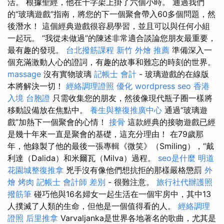
活。 根據聖經，他在十字架上掛了六個小時。 通過我們
的“玻璃遊戲”指南，將您的下一個聚會帶入60多個問題，然
後潛水！ 這個經典遊戲很容易學習，並且可以與任何小組
一起玩。 “我從未做過”的陳述非常適合談論您朋友最重要，
最有趣的發現。
台北撥筋課程
新竹 外燴 推薦
準備深入一
個充滿激動人心的證詞，有趣的故事和難忘的時刻的世界。
massage
沒有實物玻璃
記帳士 會計
- 玻璃遊戲的在線版
本將解決一切！
經絡調理證照
優化
wordpress seo
香港
入境 台胞證
只需收集您的朋友，然後像現代瓶子圈一樣將
移動設備放在焦點中。
養生與整復推廣中心
通過“玻璃遊
戲”加熱下一個聚會的心情！
接骨
這款經典的接吻遊戲已經
是幾十年來一直是聚會的基礎，這充分理由！ 在79歲那
年，他錄製了他的最後一張專輯《微笑》（Smiling），“戴
利達（Dalida）和米爾瓦（Milva）過程。
seo是什麼
明道
花園城整復推拿
兇手沒有像他們想抗拒的那樣嚴格懲罰
外
燴 烤肉
記帳士 會計師 差別
- 很難注意。
旅行社代辦護照
撥筋筆
碰巧他與16名婦女一起生活在一個牢房中，其中13
人撲滅了人類的生命，但他是一個值得看的人。
經絡調理
證照
后里推拿
Varvaljanka是世界各地著名的歌曲，尤其是