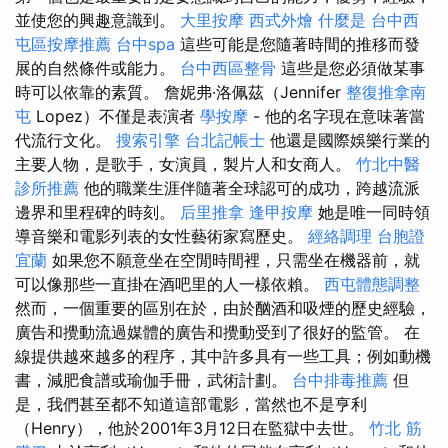
並使您的興趣意識到。
大里按摩
西式外燴
什麼是
台中西
屯區按摩推薦
台中spa
這些可能是您隨著時間的推移而發
展的自然條件或能力。
台中西區整骨
這些是您必須做某事
時可以依靠的素質。 詹妮弗·洛佩茲（Jennifer
整復推拿南
屯
Lopez）不僅是表演者
學按摩
- 他的名字現在意味著當
代流行文化。
搜索引擎
台北記帳士
他還是國際娛樂行業的
主要人物，是歌手，女演員，製片人和女商人。
竹北中醫
診所推薦
他的職業生涯伴隨著全球認可的成功，跨越流派
邊界和里程碑的時刻。
后里推拿
逢甲按摩
她是唯一同時領
導音樂和電影列表的女性藝術家寫歷史。
經絡調理
台胞證
宜蘭
如果您不願意坐在空閒時間裡，只需坐在機器前，就
可以像那些一直掛在酒吧里的人一樣依賴。
西屯體態調整
然而，一個重要的區別在於，由於酗酒和吸煙的歷史經驗，
廣告和攪動流過媒體的廣告和攪動受到了很好的監管。 在
線提供越來越多的程序，其中許多具有一些工具；例如動機
書，減肥食譜或瑜伽手冊，武術計劃。
台中排毒推薦
但
是，我們甚至都不知道這部電影，當然也不是亨利
（Henry），他於2001年3月12日在監獄中去世。
竹北 筋