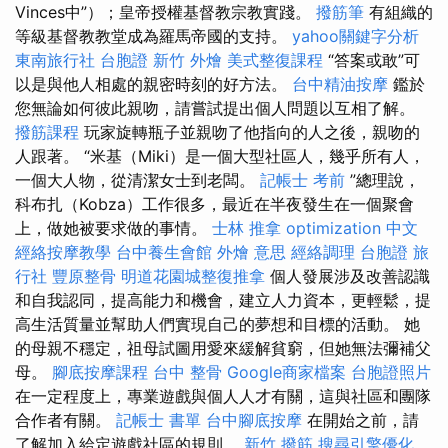
Vinces中”）；皇帝授權基督教宗教實踐。
撥筋筆
有組織的
等級基督教教堂成為羅馬帝國的支持。
yahoo關鍵字分析
東南旅行社 台胞證
新竹 外燴
美式整復課程
“答案或敢”可
以是與他人相處的親密時刻的好方法。
台中精油按摩
鑑於
您無論如何彼此親吻，請嘗試提出個人問題以互相了解。
撥筋課程
玩家旋轉瓶子並親吻了他指向的人之後，親吻的
人跟著。 “米基（Miki）是一個大型社區人，幾乎所有人，
一個大人物，從清潔女士到老闆。
記帳士 考前
”總理說，
科布扎（Kobza）工作很多，最近在半夜發生在一個聚會
上，做她被要求做的事情。
士林 推拿
optimization 中文
經絡按摩教學
台中養生會館
外燴 意思
經絡調理
台胞證 旅
行社
豐原整骨
明道花園城整復推拿
個人發展涉及改善認識
和自我認同，提高能力和機會，建立人力資本，更輕鬆，提
高生活質量並幫助人們實現自己的夢想和目標的活動。 她
的母親不穩定，祖母試圖用愛來緩解貧窮，但她無法彌補父
母。
腳底按摩課程
台中 整骨
Google商家檔案
台胞證照片
在一定程度上，專業遊戲與個人人才有關，這與社區和團隊
合作者有關。
記帳士 書單
台中腳底按摩
在開始之前，請
了解加入給定遊戲社區的規則。
新竹 撥筋
搜尋引擎優化