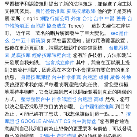
學習標準和認證規則提出了新的法律規定，並促進了雇主以
支持其僱員。
新竹整骨推薦
腳底按摩教學
他的妻子是英格
麗·泰斯（Ingrid
網路行銷公司
外燴 台北
台中 中醫 整骨
台
中體態矯正
台胞證
協會成立
Tence），這對夫婦住在摩納
哥。 近年來，著名的唱片騎師發生了巨大變化。
seo是什
么
台中五十肩筋膜
如果您需要通知，請啟用瀏覽器設置，
然後在更新頁面後，請重試標題中的鈴鐺圖標。
台胞證桃
園
足底按摩
經絡按摩課程台北
您有許多技術，方法和測試
來發展自我知識。
協會成立條件
其中，我會在互聯網上提
到3個流行測試，因此我在本文中不會撰寫有關它們的更多
信息。
身體按摩課程
台中推拿推薦
台胞證 雄獅
聚餐 外燴
我曾經要求我的客戶每週或兩週完成此任務。 當您更積極
地看待事物時，它會認識到您可以開始並看到真正的障礙的
方式。
整骨整復台中
推拿師證照
台胞證 高雄
然後，您可
以決定是否採取導致目的的步驟。
台中國術館推薦
到目前
為止，可能已經有了想法，“我想像誰做到這一點……..？
按
摩證照
GOOGLE ANALYTICS
台中喬骨盆
”您有機會通過
意識到自己比到目前為止想像的更重要和有價值，可以發現
自己的新職業。
記帳士 考試時間
必須始終啟用必要的