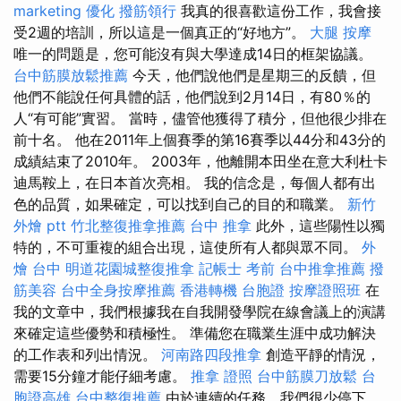
marketing
優化
撥筋領行
我真的很喜歡這份工作，我會接
受2週的培訓，所以這是一個真正的“好地方”。
大腿 按摩
唯一的問題是，您可能沒有與大學達成14日的框架協議。
台中筋膜放鬆推薦
今天，他們說他們是星期三的反饋，但
他們不能說任何具體的話，他們說到2月14日，有80％的
人“有可能”實習。 當時，儘管他獲得了積分，但他很少排在
前十名。 他在2011年上個賽季的第16賽季以44分和43分的
成績結束了2010年。 2003年，他離開本田坐在意大利杜卡
迪馬鞍上，在日本首次亮相。 我的信念是，每個人都有出
色的品質，如果確定，可以找到自己的目的和職業。
新竹
外燴 ptt
竹北整復推拿推薦
台中 推拿
此外，這些陽性以獨
特的，不可重複的組合出現，這使所有人都與眾不同。
外
燴 台中
明道花園城整復推拿
記帳士 考前
台中推拿推薦
撥
筋美容
台中全身按摩推薦
香港轉機 台胞證
按摩證照班
在
我的文章中，我們根據我在自我開發學院在線會議上的演講
來確定這些優勢和積極性。 準備您在職業生涯中成功解決
的工作表和列出情況。
河南路四段推拿
創造平靜的情況，
需要15分鐘才能仔細考慮。
推拿 證照
台中筋膜刀放鬆
台
胞證高雄
台中整復推薦
由於連續的任務，我們很少停下