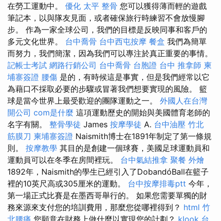
在勞工運動中。
優化
太平 整骨
您可以獲得薄而輕的遊戲
筆記本，以與隊友見面，或者確保旅行時練習不會放慢腳
步。 作為一家全球公司，我們的目標是反映同事和客戶的
多元文化世界。
台中喬骨
台中西屯按摩
餐盒
我們為簡單
而努力，我們簡潔，因為我們可以專注於真正重要的事情。
記帳士考試
網路行銷公司
台中喬骨
台胞證 台中
推拿師
柬
埔寨簽證
腰傷
是的，有時候這是事實，但是我們經常以它
為藉口不採取必要的步驟或冒著我們想要實現的風險。 籃
球是當今世界上最受歡迎的團隊運動之一。
外國人在台灣
開公司
com是什麼
這項運動歷史的開始與美國體育老師的
名字有關。
整骨學徒
James
按摩學徒
A.
台中油壓
竹北
筋膜刀
柬埔寨簽證
Naismith博士在1891年制定了第一條規
則。
按摩教學
其目的是創建一個球賽，美國足球運動員和
運動員可以在冬季在房間裡玩。
台中氣結推拿
聚餐 外燴
1892年，Naismith的學生已經引入了DobandóBall在籃子
裡的10英尺高或305厘米的運動。
台中按摩排毒ptt
今年，
第一場正式比賽是在墨西哥舉行的。 如果您需要單獨的財
務來源來支付您的培訓費用，那麼您從哪裡得到？
html
竹
北腰痛
您願意在財務上做什麼以實現您的計劃？
klook 台