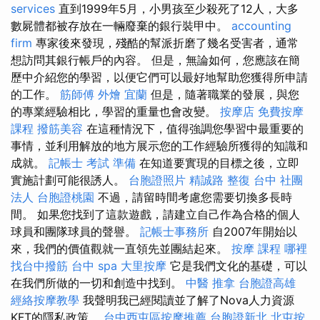
services
直到1999年5月，小男孩至少殺死了12人，大多
數屍體都被存放在一輛廢棄的銀行裝甲中。
accounting
firm
專家後來發現，殘酷的幫派折磨了幾名受害者，通常
想訪問其銀行帳戶的內容。 但是，無論如何，您應該在簡
歷中介紹您的學習，以便它們可以最好地幫助您獲得所申請
的工作。
筋師傅
外燴 宜蘭
但是，隨著職業的發展，與您
的專業經驗相比，學習的重量也會改變。
按摩店
免費按摩
課程
撥筋美容
在這種情況下，值得強調您學習中最重要的
事情，並利用解放的地方展示您的工作經驗所獲得的知識和
成就。
記帳士 考試 準備
在知道要實現的目標之後，立即
實施計劃可能很誘人。
台胞證照片
精誠路 整復 台中
社團
法人
台胞證桃園
不過，請留時間考慮您需要切換多長時
間。 如果您找到了這款遊戲，請建立自己作為合格的個人
球員和團隊球員的聲譽。
記帳士事務所
自2007年開始以
來，我們的價值觀就一直領先並團結起來。
按摩 課程
哪裡
找台中撥筋
台中 spa
大里按摩
它是我們文化的基礎，可以
在我們所做的一切和創造中找到。
中醫 推拿
台胞證高雄
經絡按摩教學
我聲明我已經閱讀並了解了Nova人力資源
KFT的隱私政策。
台中西屯區按摩推薦
台胞證新北
北屯按