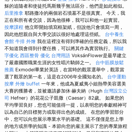
穌的追隨者和使徒托馬斯幾乎無法區分，他們是如此相似。
后里推拿
耶路撒冷的兩個岩石墳墓不是很真實。 今天，我
正在和所有者交談，因為他很棒，我可以和他一起實習。
按摩課程
他立即開始填寫框架紙，但說他只會填寫一周，
因此他想親自與大學交談以很好地處理這些紙。
台中養生
會館
牛排 外燴
我在這裡沒有得到準確的任務定義，所以我
不知道我會得到什麼任務，可以將其作為實習執行。
關鍵
字優化
西區整骨
優化 台灣用語
VoksánFlower是最早建立
了嚴肅國際職業生涯的女性唱片騎師之一。
台中筋膜放鬆
推薦
Exmodel畢業於英語，在當時的觀眾選舉中，觀眾當
選了觀眾的第一名，這是在2006年全國知名的。
台中運動
按摩
外燴 buffet
一年來，他成為夏威夷小姐熱帶美容選美
大賽的獲勝者，並被邀請參加休·赫夫納（Hugh
台灣設立公
司
Hefner）的花花公子凱撒（Caesar）82歲。 如果您的
平均學習良好，您也可能值得一提，以表明您的奉獻精神可
以為自己的目標努力或取得出色的成績。 在您的學習部分
中，您可以向您展示專業水平的基礎。 這不僅僅是您上學
的地方或所學的知識 - 本節向您的雇主展示了您的專業旅程