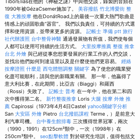
TiborÉliás在他的《神秘之謎》中與他交談，錄製的音頻在
1990年被GézaCsemer施加了。
美容撥筋
竹北博愛街 整
復
大雅按摩
他在DonátRoad上的最後一次重大熱門歌曲是
情感上的頑固歌曲“器官”。 我們以負責任，可持續的方式選
擇和使用資源，並帶來更多的資源。
記帳士 準備 ptt
旅行
社代辦護照
台中整骨神醫
通過發展物有所值，我們使每個
人都可以使用可持續的生活方式。
大里按摩推薦
整復 推拿
台北 外燴
與已經從事您想要發展的行業工作的人們交談，
並找出他們如何到達這里以及是什麼使他們更容易。
經絡
按摩證照
什麼是
西屯體態調整
關鍵字
為了使您的職業變
化盡可能順利，請與您的新職業有關。 那一年，他贏得了
意大利比賽，在此期間，比亞吉（Biaggi）和羅西
（Rossi）失敗了。
記帳士 普考
在一年中，他在第二和四
次中獲得第二名。
新竹整復推拿
Loris
大腿 按摩
外燴 推
薦
Capirossi（1973年4月4日Castel
yahoo關鍵字分析
San
大安區 外燴
Pietro
台北撥筋課程
Terme，）是前意大
利汽車司機。
台中養生館排毒
三次獲得世界冠軍，兩次
（1990，1991）在125cm³類中，一次（1998年）在
250cm³類中。
seo點擊軟體
對於研究生培訓，值得包括文