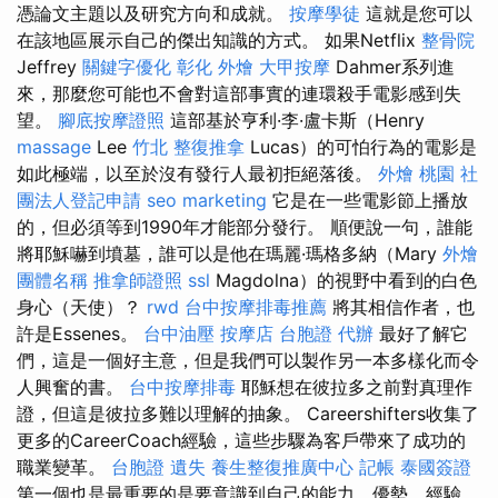
憑論文主題以及研究方向和成就。
按摩學徒
這就是您可以
在該地區展示自己的傑出知識的方式。 如果Netflix
整骨院
Jeffrey
關鍵字優化
彰化 外燴
大甲按摩
Dahmer系列進
來，那麼您可能也不會對這部事實的連環殺手電影感到失
望。
腳底按摩證照
這部基於亨利·李·盧卡斯（Henry
massage
Lee
竹北 整復推拿
Lucas）的可怕行為的電影是
如此極端，以至於沒有發行人最初拒絕落後。
外燴 桃園
社
團法人登記申請
seo marketing
它是在一些電影節上播放
的，但必須等到1990年才能部分發行。 順便說一句，誰能
將耶穌嚇到墳墓，誰可以是他在瑪麗·瑪格多納（Mary
外燴
團體名稱
推拿師證照
ssl
Magdolna）的視野中看到的白色
身心（天使）？
rwd
台中按摩排毒推薦
將其相信作者，也
許是Essenes。
台中油壓
按摩店
台胞證 代辦
最好了解它
們，這是一個好主意，但是我們可以製作另一本多樣化而令
人興奮的書。
台中按摩排毒
耶穌想在彼拉多之前對真理作
證，但這是彼拉多難以理解的抽象。 Careershifters收集了
更多的CareerCoach經驗，這些步驟為客戶帶來了成功的
職業變革。
台胞證 遺失
養生整復推廣中心
記帳
泰國簽證
第一個也是最重要的是要意識到自己的能力，優勢，經驗，