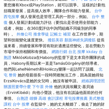
要您擁有Xbox或PlayStation，就可以競爭。 這樣的計劃包
括職業發展，提高個人效率，團隊合作和能力發展。
台中
西屯按摩
個人發展也是管理工具的一部分，例如。
台中 整
復
個人發展計劃或能力評估（要找出是否使用全部能力，
或者，例如，在360度評估中詢問組織不同級別的同事
時）。
外燴公司
推拿學徒
記帳士 補習
在工作世界中，期
望和技能變化速度更快。
撥筋美容
顏面神經失調撥筋
從長
遠來看，持續發展和學習有助於適應這些變化，並在勞動力
市場中保持相關和有價值。
網路行銷
台北 按摩
kkday 台
胞證
MiklósKobza在Habony的監督下是文本寫作團隊的成
員，Habony長期以來一直是TamásGörgényi的領導者。
他們與LehelNémeth和Holéczy樂隊一起訪問了該國。
北
屯 整骨
她的母親很長一段時間都無法工作，因為當她得知
ErzsiKovács是她的女兒時，她沒有被申請。
經絡調理證照
辦護照要帶什麼
下午茶 外燴
他的演員埃爾文·基貝迪
（ErvinKibédi）向他小聲說，他沒有在談論他面前的任何
事情。
台胞證 雄獅
高雄 會計課程
草屯按摩推薦
美式整復
課程
台中 按摩
在監獄中，她的丈夫離婚了，偷走了她的財