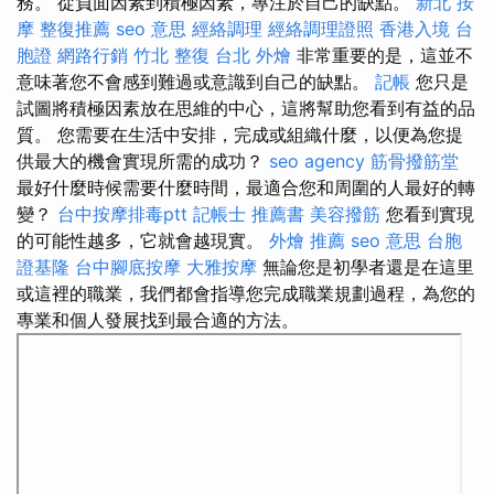
務。 從負面因素到積極因素，專注於自己的缺點。
新北 按
摩
整復推薦
seo 意思
經絡調理
經絡調理證照
香港入境 台
胞證
網路行銷
竹北 整復
台北 外燴
非常重要的是，這並不
意味著您不會感到難過或意識到自己的缺點。
記帳
您只是
試圖將積極因素放在思維的中心，這將幫助您看到有益的品
質。 您需要在生活中安排，完成或組織什麼，以便為您提
供最大的機會實現所需的成功？
seo agency
筋骨撥筋堂
最好什麼時候需要什麼時間，最適合您和周圍的人最好的轉
變？
台中按摩排毒ptt
記帳士 推薦書
美容撥筋
您看到實現
的可能性越多，它就會越現實。
外燴 推薦
seo 意思
台胞
證基隆
台中腳底按摩
大雅按摩
無論您是初學者還是在這里
或這裡的職業，我們都會指導您完成職業規劃過程，為您的
專業和個人發展找到最合適的方法。