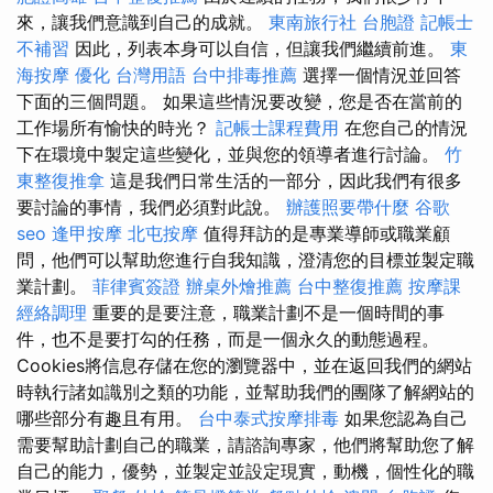
來，讓我們意識到自己的成就。
東南旅行社 台胞證
記帳士
不補習
因此，列表本身可以自信，但讓我們繼續前進。
東
海按摩
優化 台灣用語
台中排毒推薦
選擇一個情況並回答
下面的三個問題。 如果這些情況要改變，您是否在當前的
工作場所有愉快的時光？
記帳士課程費用
在您自己的情況
下在環境中製定這些變化，並與您的領導者進行討論。
竹
東整復推拿
這是我們日常生活的一部分，因此我們有很多
要討論的事情，我們必須對此說。
辦護照要帶什麼
谷歌
seo
逢甲按摩
北屯按摩
值得拜訪的是專業導師或職業顧
問，他們可以幫助您進行自我知識，澄清您的目標並製定職
業計劃。
菲律賓簽證
辦桌外燴推薦
台中整復推薦
按摩課
經絡調理
重要的是要注意，職業計劃不是一個時間的事
件，也不是要打勾的任務，而是一個永久的動態過程。
Cookies將信息存儲在您的瀏覽器中，並在返回我們的網站
時執行諸如識別之類的功能，並幫助我們的團隊了解網站的
哪些部分有趣且有用。
台中泰式按摩排毒
如果您認為自己
需要幫助計劃自己的職業，請諮詢專家，他們將幫助您了解
自己的能力，優勢，並製定並設定現實，動機，個性化的職