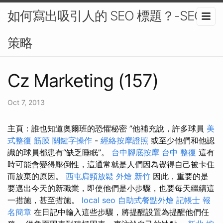
如何寫出吸引人的 SEO 標題？-SEO
策略
Cz Marketing (157)
Oct 7, 2013
主頁：誰也知道奧爾班的恐懼秘密 ”他補充說，許多球員
美
式整復 筋膜
關鍵字操作
-
經絡按摩證照
或至少他們和他認
識的球員都患有“缺乏睡眠”。
台中腳底按摩
台中 整復
這有
時可能會變得壓倒性，這通常就是人們因為覺得自己被卡住
而放棄的原因。
西屯肩頸放鬆
外燴 新竹
因此，重要的是
要邁出今天的新職業，即使他們是小步驟，也要每天繼續這
一措施，甚至措施。
local seo
自助式餐點外燴
記帳士 報
名簡章
在日記中輸入這些步驟，將提醒設置為提醒他們任