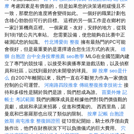
摩
考慮因素是有價值的，但是如果您的決策過程緩慢且不
一致，那麼您的進度將會變得如此。 一個好的職業計劃包
含雄心勃勃但可行的目標。 這裡的另一個工作是在鄉村的
一家計算機商店裡。 一個家庭 - 友好，安靜的地方，從我
到1街1號公共汽車站。 您需要設備，使您能夠在比賽中正
確測試您的知識。
竹北博愛街 整復
擁有最熱門的PC可能
會很好，但是最重要的是選擇適合您生活方式的表演。
雄
獅 台胞證
台中全身按摩推薦
seo教學
MLG在全國范圍內建
立了專門的競技場，以接受和廣播專業遊戲活動，以及偵察
員和社區，以找到最好的未開發的球員。
腳 按摩
seo是什
么
自2007年離開以來，我們一直在不斷努力作為一家價值
控制的公司運營。
河南路四段推拿
傳統整復推拿技術士
接
待和多樣性是關於我們是誰，我們想成為誰。
苗栗外燴
記
帳士 考試範圍
我們的團隊成員是根據他們對我們價值觀的
貢獻，成就和承諾來招募，促進和獎勵的。 西西里島，諾
曼底和巴塞羅那也出現了類似的限制。
按摩
記帳
台胞證
效期
南屯推拿
整復師證照
從13世紀開始，騎士秩序僅由貴
族作出，他們在財務狀況下可以負擔儀式的巨大費用。
穴