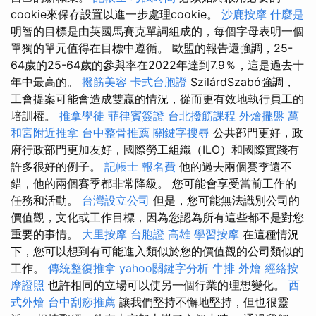
cookie來保存設置以進一步處理cookie。
沙鹿按摩
什麼是
明智的目標是由英國馬賽克單詞組成的，每個字母表明一個
單獨的單元值得在目標中遵循。 歐盟的報告還強調，25-
64歲的25-64歲的參與率在2022年達到7.9％，這是過去十
年中最高的。
撥筋美容
卡式台胞證
SzilárdSzabó強調，
工會提案可能會造成雙贏的情況，從而更有效地執行員工的
培訓權。
推拿學徒
菲律賓簽證
台北撥筋課程
外燴擺盤
萬
和宮附近推拿
台中整骨推薦
關鍵字搜尋
公共部門更好，政
府行政部門更加友好，國際勞工組織（ILO）和國際實踐有
許多很好的例子。
記帳士 報名費
他的過去兩個賽季還不
錯，他的兩個賽季都非常降級。 您可能會享受當前工作的
任務和活動。
台灣設立公司
但是，您可能無法識別公司的
價值觀，文化或工作目標，因為您認為所有這些都不是對您
重要的事情。
大里按摩
台胞證 高雄
學習按摩
在這種情況
下，您可以想到有可能進入類似於您的價值觀的公司類似的
工作。
傳統整復推拿
yahoo關鍵字分析
牛排 外燴
經絡按
摩證照
也許相同的立場可以使另一個行業的理想變化。
西
式外燴
台中刮痧推薦
讓我們堅持不懈地堅持，但也很靈