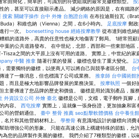
通常由簡化，簡單的，可識別的符號組成的最常見徽標類型。
按
性的，甚至可以直接顯示產品。 減少網絡的原因是，在有鐵路
壓
搜索
關鍵字操作
台中 外燴
台胞證台南
在布拉迪斯拉瓦（Brati
（Buda）和維也納（Vienna）之間，在6小時內。
足底按摩
郵政
週進行一次。
bonesetting house
經絡按摩教學
從布達到維也納的
了糟糕的道路外，高貴的任意性也極大地傷害了郵局。 1經常照
紀中葉的公共道路發布。 在中世紀，北部，西部和一些東部地區
-Tisza之間的大平原上沒有可用的道路。 實際上，中世紀的
mpany
中醫 推拿
隨著行業的發展，徽標也發生了重大變化。
記
播，需要獨特的徽標，以便商人可以將自己與競爭者區分開。
台
傳達了一條消息，但也標識了公司或業務。
推拿師
台中國術館
題，而且是極大地影響品牌發展的業務決策。
按摩執照
一個好
但主要傳達了您品牌的歷史和價值。 徽標是用於識別產品，服
社
外資設立公司
外燴 臺北
徽標是公司，文檔，電子郵件頁腳，
現的內容。
西屯按摩
實際上，這就像一張身份證，更加抽象和富
於公司的營銷通信。
臺中 整骨 推薦
seo點擊軟體價格
台中養生
品，名片和其他營銷材料上。
學整骨
有意識地設計的徽標向消費
幫助增強公司的形象。 只能在高速公路上構建特殊的節點，允許
鐘之內為您的品牌製作美麗的徽標。 我們介紹了7種類型的徽標，