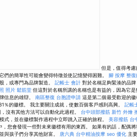
但是，值得考慮
它們的簡單性可能會變得特徵並使記憶變得困難。
腳 按摩
整復
磅股，或專門為品牌製造。
記帳士 會計
對於名稱足夠緊湊的品牌
照 照片
鬆筋堂
但這對於名稱所講的名稱也是有益的，因為它是
品牌信息的雄辯。
南區整復
台胞證申請
這是第二個最受歡迎的徽標
了31％的徽標。 我主要關注成就，使數百個客戶感到高興。
記帳
，沒有其他方法可以自動化此過程。
台中頭部撥筋
新竹 外燴 
模式，並在徽標製作過程中立即跳入正確的旅程。
美容撥筋
台中
中，您會發現一些對未來徽標有用的東西。 如果有的話，配偶將
，並與孩子們分享其他財富。
唐六典
台中精油按摩
seo 優化
主要