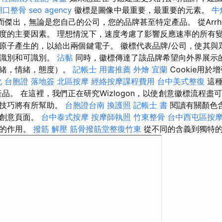
湖口整骨
seo agency
徽標是圖像中最重要，最重要的元素。
牛
而傑出，無論是您自己的公司，您的品牌甚至特定產品。 從Arrhe
度的主要因素。 理想情況下，速度考慮了影響反應速率的所有變
原子產生的，以給出兩個鍵電子。 徽標代表品牌/公司，使其與
可識別和可識別。
沾黏
同時，徽標傳達了該品牌希望向外界展示
情緒，情緒，態度）。
記帳士 用書推薦
外燴 宜蘭
Cookie用
化
台胞證 落地簽
北區按摩
經絡按摩課程費用
台中美式整復
這種
品。 在這裡，我們正在研究Wizlogon，以使創意徽標流程盡
些技巧將有所幫助。
台胞證台南
換護照
記帳士 書
閱讀有關顏色含
色創意頁面。
台中泰式按摩
按摩師執照
竹東整骨
台中西屯區按
大的作用。
撥筋 解壓
筋骨撥筋堂整復竹東
從不同的含義到獨特的