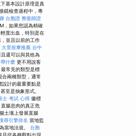
下基本設計原理是真
接鏡檢查過程中，專
獅 台胞證
整復師證
M，如果您認為精確
輕度出血，特別是在
構，並且以前的工作
大里按摩推薦
台中
而且還可以與其他為
要帶什麼
更不用說客
 最常見的類型是標
混合兩種類型，通常
標設計的最重要點是
，甚至是抽象形式。
帳士 考試 心得
徽標
，直腸息肉的真正危
腸土壤上發展直腸
搜尋引擎排名
當地監
義為當地法規。
台胞
並且從各種觀點出現