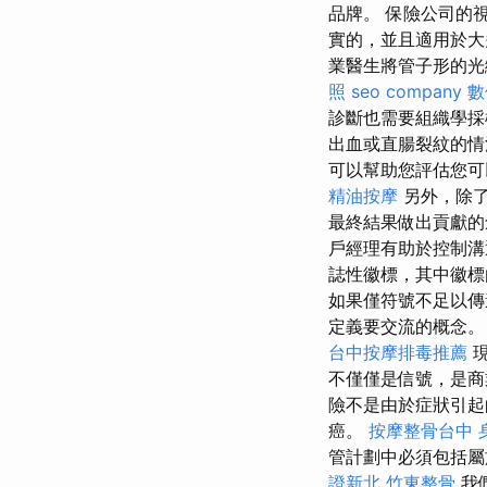
品牌。 保險公司的
實的，並且適用於大
業醫生將管子形的光
照
seo company
數
診斷也需要組織學
出血或直腸裂紋的情
可以幫助您評估您
精油按摩
另外，除了
最終結果做出貢獻
戶經理有助於控制溝
誌性徽標，其中徽標
如果僅符號不足以
定義要交流的概念
台中按摩排毒推薦
現
不僅僅是信號，是商
險不是由於症狀引起
癌。
按摩整骨台中
管計劃中必須包括屬
證新北
竹東整骨
我