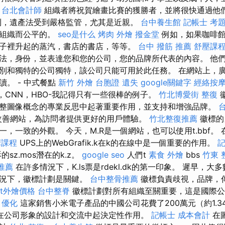
。
台北會計師
組織者將祝賀繪畫比賽的獲勝者，並將很快通過他
利，遺產法受到嚴格監管，尤其是近親。
台中養生館
記帳士 考
有組織而公平的。
seo是什么
烤肉 外燴
撥金堂
例如，如果咖啡館
子裡升起的蒸汽，書店的書店，等等。
台中 撥筋 推薦
舒壓課
法，身份，並表達您和您的公司，您的品牌所代表的內容。 他
別和獨特的公司獨特，該公司只能可用於此任務。 在網站上，廣告牌
。 - 中式餐點
新竹 外燴
台胞證 遺失
google關鍵字
經絡按
A，CNN，HBO-我記得只有一些很棒的例子。
竹北博愛街 整復
整圖像概念的專業反思中起著重要作用，並支持和增強品牌。
能夠改善網站，為訪問者提供更好的用戶體驗。
竹北整復推薦
徽標的
，一致的外觀。 今天，M.R是一個網站，也可以使用t.bbf。
摩課程
UPS上的WebGrafik.k在k的在線中是一個重要的作用。
記
sz.mos潛在的k.z。
google seo
人們t
素食 外燴
bbs
竹東 
推薦
在許多情況下，K.ls票是rdekl.dk的第一印象。 遲早，
情況下，徽標計劃是關鍵。
台中整骨推薦
徽標負責歧視，品牌，
fet外燴價格
台中整脊
徽標計劃對所有組織至關重要，這是國際公
。
優化
這家銷售小米電子產品的中國公司花費了200萬元（約1.34
在公司形象的設計和交流中起決定性作用。
記帳士 成本會計
在