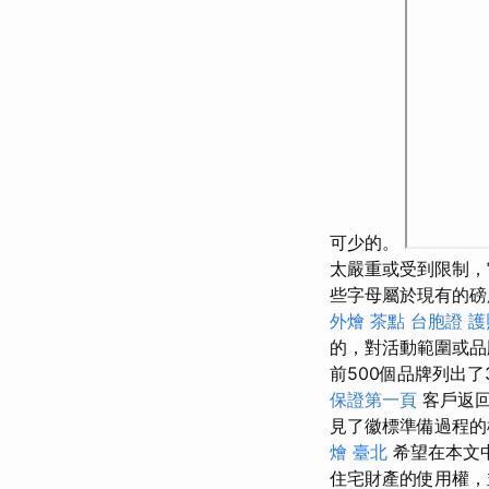
可少的。
太嚴重或受到限制，
些字母屬於現有的
外燴 茶點
台胞證 護
的，對活動範圍或
前500個品牌列出
保證第一頁
客戶返回
見了徽標準備過程的
燴 臺北
希望在本文
住宅財產的使用權