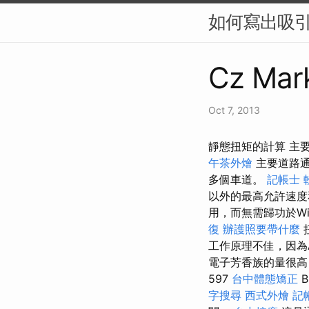
如何寫出吸引人
Cz Mark
Oct 7, 2013
靜態扭矩的計算 主
午茶外燴
主要道路通
多個車道。
記帳士 
以外的最高允許速度
用，而無需歸功於Wiz
復
辦護照要帶什麼
工作原理不佳，因為A
電子芳香族的量很高
597
台中體態矯正
B
字搜尋
西式外燴
記