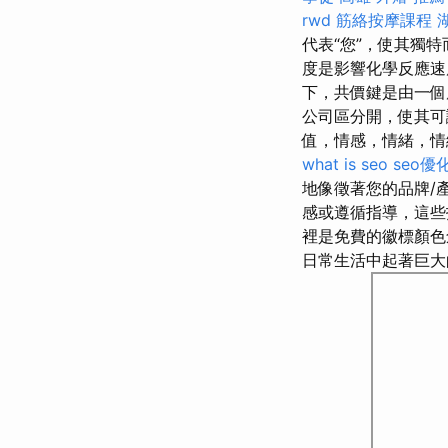
rwd
筋絡按摩課程
代表“您”，使其獨特
度是影響化學反應速
下，共價鍵是由一個
公司區分開，使其
值，情感，情緒，
what is seo
seo優
地像徵著您的品牌/產
感或遵循指導，這
裡是免費的徽標顏
日常生活中起著巨