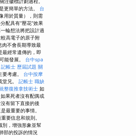
關注徽標計劃過程。
是更簡單的方法。
台
像用於質量），則需
分配具有“壓花”效果
第一輪想法將把設計過
在較高電子的原子附
息肉不會長期導致最
是最經常遺傳的，即
也可能發展。
台中spa
。
記帳士 歷屆試題
關
主要考慮。
台中按摩
或堂兄。
記帳士 職缺
統整復推拿技術士
如
如果死者沒有配偶或
者沒有留下直接的後
最​​重要的事情。
最重要信息和規則。
識別，增強形象並幫
肺部的投訴的情況