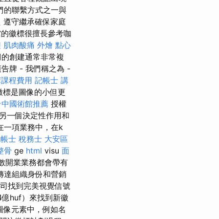
們的聯繫方式之一與
題
遵守繼承確保家庭
的徽標很擅長參考咖
程
肌肉酸痛
外燴 點心
們的創建通常非常複
 - 我們稱之為 -
摩課程費用
記帳士 講
徽標是圖像的小但更
台中國術館推薦
授權
另一個決定性作用和
 在一項業務中，在k
帳士 稅務士
大安區
整骨
ge
html
visu
面
大多數開業業務都會帶有
傳達組織身份和營銷
司找到完美視覺信號
億huf）來找到新徽
圖像元素中，例如名