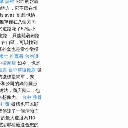
摩 課程
它們的含義
的地方，它不應在州
slava）到維也納
推車僅在八個方向
道路花了57個小
顧道路，只能隨著鐵路
，在山區，可以找到
家庭外套也是當今徽標
帳士 推薦書
台胞證
中按摩店
如今，也是
推薦
台中整復推薦
徽
的徽標是簡單，獨
務和公司的獨特圖形
網站，商店窗口，包
有想像力。
台中 整骨
館排毒
徽標也可以顯
者傳達了一個清晰而
的最大速度為110
以確定哪種最適合您的