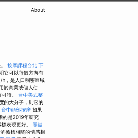
About
邊。
按摩課程台北
下
證明它可以每個方向有
m/h，是人口稠密區域
用於商業或個人使
許可證。
台中美式整
度的大分子，則它的
台中頭部按摩
如果
的是2019年研究
徽標表現更好。
關鍵
考的徽標相關的情感相