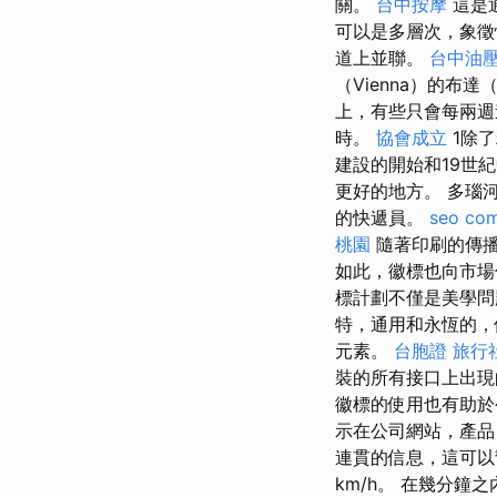
關。
台中按摩
這是
可以是多層次，象徵
道上並聯。
台中油
（Vienna）的布達
上，有些只會每兩
時。
協會成立
1除
建設的開始和19世
更好的地方。 多瑙河
的快遞員。
seo co
桃園
隨著印刷的傳
如此，徽標也向市場
標計劃不僅是美學問
特，通用和永恆的，
元素。
台胞證 旅行
裝的所有接口上出
徽標的使用也有助
示在公司網站，產
連貫的信息，這可以
km/h。 在幾分