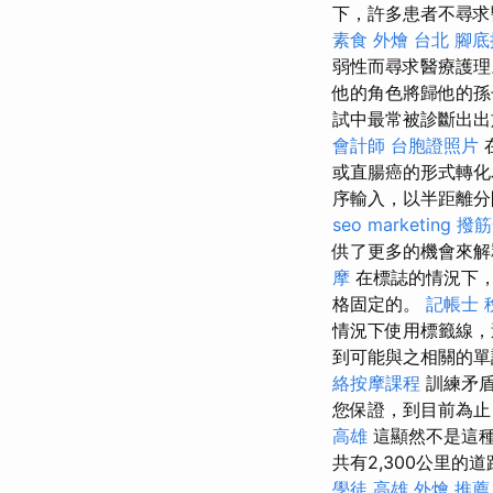
下，許多患者不尋求
素食 外燴 台北
腳底
弱性而尋求醫療護理
他的角色將歸他的孫
試中最常被診斷出出
會計師
台胞證照片
或直腸癌的形式轉
序輸入，以半距離
seo marketing
撥筋
供了更多的機會來
摩
在標誌的情況下
格固定的。
記帳士 
情況下使用標籤線，
到可能與之相關的
絡按摩課程
訓練矛盾
您保證，到目前為止
高雄
這顯然不是這
共有2,300公里
學徒
高雄 外燴 推薦