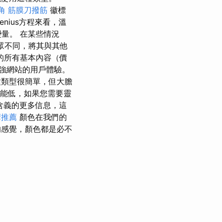
角 筋膜刀撥筋
徽標
nius方程來看，溫
量。 在某些情況
眾不同，將其與其他
的所有基本內容（價
於增強網站的用戶體驗。
類型很簡單，但大膽
可能低，如果您需要靈
義的更​​多信息，這
摩推薦
顏色在我們的
感覺，顏色都是必不