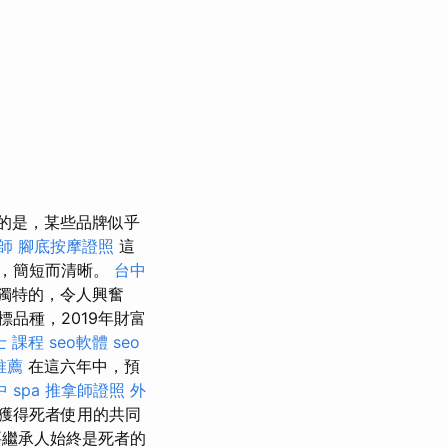
的是，某些品牌似乎
師
腳底按摩證照
這
，簡短而清晰。
台中
獨特的，令人興奮
品種，2019年財富
士 課程
seo軟體
seo
推薦
在這六年中，預
 spa
推拿師證照
外
獲得死者使用的共同
繼承人始終是死者的