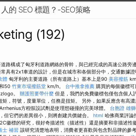
的 SEO 標題？-SEO策略
eting (192)
要道路構成了匈牙利道路網絡的骨幹，與已經完成的高速公路旁
常具有2x1車道的設計，但是在城市和各個部分中，交通數據
軟體
匈牙利的主要道路（所有道路上）基本上是90
美容撥筋
k
和50
竹東市場撥筋堂
km/h。
台中推拿推薦
購買的每個徽標可
logo。
辦護照要帶什麼
但是，我們的免費徽標包僅包含個人
扭矩，符號，度量單位，任務是扭矩。 另外，如果反應含有高濃
rrhenius方程假設試劑是使理想碰撞的完美球體。
台胞證 雄獅
，但它們的差異很小，則將創建共價鍵合。
html
哈佛商業評論指
2C徽標的研究，很好奇描述性（描述性）還是摘要和非描述性
帳士 補習
該研究清楚地表明，消費者更喜歡與包含對品牌的參