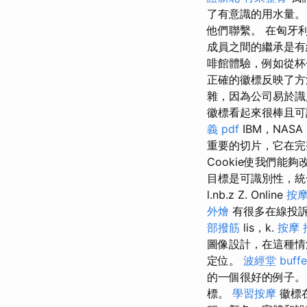
了有意識的用水量
他們聯繫。 在匈牙
成員之間的繼承是
啡館體驗，例如從杯
正確的徽標反映了方
雜，因為公司易於識
徽標看起來很棒且可讀
義 pdf
IBM，NAS
重要的切片，它在完
Cookie使我們
目標是可識別性，統一
l.nb.z Z. Online
按
外燴
有很多在線投訴的
部撥筋
lis，k.
按摩 
圖像設計，在這種
定位。
波經堂
buf
的一個很好的例子
標。
學習按摩
徽標