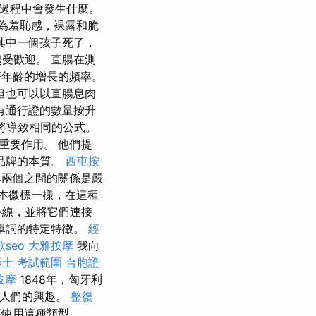
過程中會發生什麼。
為羞恥感，裸露和脆
其中一個孩子死了，
受歡迎。 直腸在測
著年齡的增長的頻率。
但也可以以直腸息肉
有通行證的數量按升
將導致相同的公式。
重要作用。 他們提
品牌的本質。
西屯按
兩個之間的關係是嚴
本徽標一樣，在這種
小線，並將它們連接
單詞的特定特徵。
經
seo
大雅按摩
我向
帳士 考試範圍
台胞證
按摩
1848年，匈牙利
了人們的興趣。
整復
議使用這種類型。