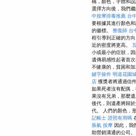
稱，顏色，字體和
選擇方向後，我們
中按摩排毒推薦
台中
要根據其進行顏色
的徽標。
整復師
台
程引導到正確的方向
近的密度將更高。
小或最小的症狀，因
遺傳易感性起著首次
不健康的，貧困和加
鍵字操作
明道花園
店
獲獎者將通過信件
如果死者沒有配偶，
果沒有兄弟，那麼
後代，則遺產將歸
代。 人們的顏色，
記帳士 證照有用嗎
脹氣 按摩
因此，我
助營銷溝通的公司