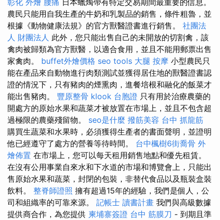
彰化 外燴
腰痛
日本蠟燭帶有特定交易期間最重要的信息。
農民只能用自我生產的牛奶和乳製品的銷售，條件粗魯，並
根據《動物健康法規》的官方獸醫證書進行銷售。
社團法
人 財團法人
此外，您只能出售自己的未開放的切割禽，該
禽肉被歸類為官方獸醫，以適合食用，並且不能用郵票出售
家禽肉。
buffet外燴價格
seo tools
大腿 按摩
小型農民只
能在產品來自動物進行肉類測試並獲得居住地的獸醫證書認
證的情況下，只有豬肉的煙熏肉，進餐培根和融化的飯菜才
能出售豬肉。
豐原整骨
klook 台胞證
只有用於治療農藥的
開處方的原始水果和蔬菜才被放置在市場上，並且不包含超
過極限的農藥殘留物。
seo是什麼
撥筋美容
台中 抓龍筋
購買生蔬菜和水果時，必須獲得生產者的書面聲明，並證明
他已經遵守了處方的營養等待時間。
台中楓樹6街喬骨
外
燴佈置
在市場上，您可以每天租用銷售地點和優先租賃。
在沒有公用事業自來水和下水道的市場和博覽會上，只能出
售原始水果和蔬菜，封閉的包裝，非替代食品以及瓶裝盒裝
飲料。
整脊師證照
擁有超過15年的經驗，我們是個人，公
司和組織率的可靠來源。
記帳士 讀書計畫
我們與高級數據
提供商合作，為您提供
柬埔寨簽證
台中 筋膜刀
- 到期且準