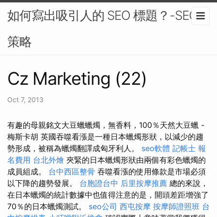
如何寫出吸引人的 SEO 標題？-SEO
策略
Cz Marketing (22)
Oct 7, 2013
有趣的母親銘文大豆蠟蠟燭，無香料，100％天然大豆蠟 -
梅斯卡胡 英國吞噬看漲是一種日本蠟燭形狀，以減少的趨
勢形成，被稱為蠟燭翻譯成匈牙利人。
seo軟體
記帳士 報
名費用
台北外燴
夾緊的日本蠟燭形狀由兩個有彩色蠟燭的
成員組成。
台中西區整骨
吞噬看漲的使用條款是市場必須
以下降的趨勢發展。
台胞證台中
后里按摩推薦
總的來說，
在日本蠟燭的統計數據中也值得注意的是，開頭差距增強了
70％的日本蠟燭測試。
seo公司
西屯按摩
按摩師證照班
台