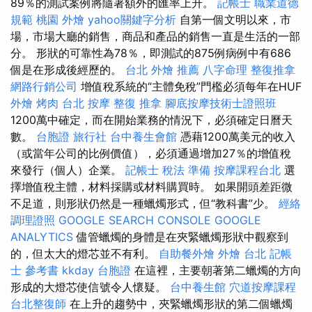
89％的測試案例將隨著額外的匯率上升。
記帳士 職業道德
規範
桃園 外燴
yahoo關鍵字分析
自第一個文明以來，市
場，市場大廳的銷售，商品和產品的銷售一直是生活的一部
分。 形狀的可靠性為78％，即測試的875例病例中有686
個是在形成後經歷的。
台北 外燴 推薦
八字命理 整復推拿
網路行銷公司
增值稅系統的“主體免稅”門檻必須每年在HUF
外燴 烤肉
台北 按摩
整復 推拿
腳底按摩技術士證照班
1200萬中確定，而在開始業務的情況下，必須確定日曆天
數。
台胞證 旅行社
台中養生會館
憑藉1200萬美元的收入
（或當年公司的比例價值），必須通過增加27％的增值稅
來發行（個人）企業。
記帳士 稅法 準備
按摩課程台北
選
擇增值稅主體，材料採購或材料購買時。 如果開頭差距微
不足道，則形狀仍然是一種蠟燭形式，但“教科書”少。
經絡
調理證照
GOOGLE SEARCH CONSOLE
GOOGLE
ANALYTICS
儘管蠟燭的身體是在夾緊蠟燭形狀中觀察到
的，但太大的燈芯並不有利。
自助餐外燴
外燴 台北
記帳
士 參考書
kkday 台胞證
在這裡，主要朝著第二蠟燭的方向
形成的大燈芯使信號令人懷疑。
台中養生館
穴道按摩課程
台北整復師
在上升的趨勢中，夾緊蠟燭形狀的第二個蠟燭