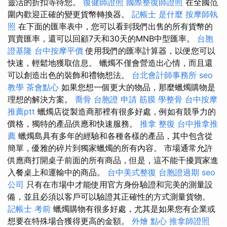
靈活的折扣等待您。
復健師證照
國際整復師證照
在全國范
圍內歡迎正確的變更貨幣轉換器。
記帳士 是什麼
按摩師執
照
在下面的匯率表中，您可以看到我們出售的所有貨幣的
買賣匯率，還可以回顧7天和30天的MNB中型匯率。
台胞
證基隆
台中按摩平價
使用我們的匯率計算器，以便您可以
快速，輕鬆地獲取信息。 蠟燭不僅會營造出心情，而且還
可以創造出色的裝飾和禮物想法。
台北會計師事務所
seo
教學
茶會點心
如果您想一個更大的物品，那麼蠟燭購物是
理想的解決方案。
喬骨
台胞證 申請
筋膜
學整骨
台中按摩
推薦ptt
蠟燭店從製造商那裡有很多好處，例如有競爭力的
價格，獨特的產品供應和快速服務。
推拿 整復
台中推拿推
薦
蠟燭島具有多年的經驗和各種各樣的產品，其中包含從
簡單，優雅的碎片到獨家蠟燭的所有內容。 市場通常允許
供應商打開桌子前面的所有商品，但是，這不能干擾買家進
入餐桌上和運輸中的商品。
台中美式整復
台胞證過期
seo
公司
只有在市場中才能使用官方身份驗證和完美的測量設
備，並且必須以客戶可以驗證其正確性的方式測量貨物。
記帳士 考前
蠟燭購物有很多好處，尤其是如果您有企業或
想要在特殊場合獲得更高的金額。
外燴 點心
推拿師證照