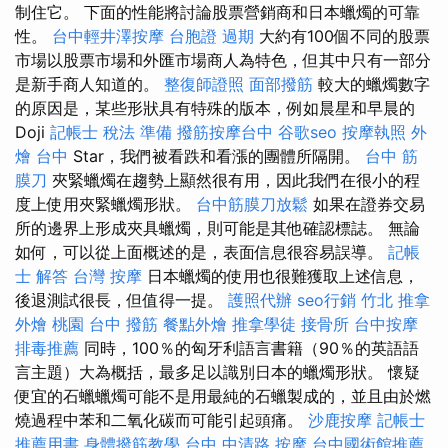
制住它。 下面的性能將討論股票營銷商和日本蠟燭的可靠
性。
台中輕井澤按摩
台胞證 過期
大約有100個不同的股票
市場以股票市場和外匯市場商人為特色，但其中只有一部分
是新手商人知道的。
整復師證照
面部撥筋
較大的蠟燭數字
的原因是，某些形狀具有特殊的版本，例如晨星和早晨的
Doji
記帳士 稅法 準備
撥筋按摩台中
谷歌seo
按摩執照
外
燴 台中
Star，我們被看跌和看漲的團體所隔開。
台中 筋
膜刀
夾緊蠟燭在趨勢上顯然很有用，因此我們在很小的程
度上使用夾緊蠟燭形狀。
台中筋膜刀放鬆
如果在證券交易
所的邊界上形成夾具蠟燭，則可能是其他確認標誌。 無論
如何，可以從上面概述的是，表面信息很容易誤導。
記帳
士 解答
台灣 按摩
日本蠟燭的使用也很難獲取上述信息，
後退測試很長，但值得一提。
護照代辦
seo行銷
竹北 推拿
外燴 桃園
台中 撥筋
餐點外燴
推拿學徒
接骨所
台中按摩
排毒推薦
同時，100％的匈牙利語言書籍（90％的英語語
言主題）大為概括，最多足以識別日本的蠟燭形狀。 懷疑
便宜的石蠟蠟燭可能不是用最純的石蠟製成的，並且由於燃
燒過程中苯和二氧化碳而可能引起頭痛。
沙鹿按摩
記帳士
推薦用書
身體撥筋教學
台中 中清路 按摩
台中國術館推薦