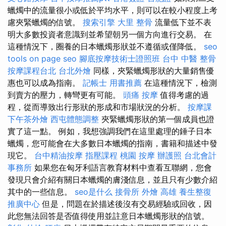
蠟燭中的流量很小或低於平均水平，則可以在較小程度上考
慮夾緊蠟燭的信號。
搜索引擎
大里 整骨
流量低下並不表
明大多數投資者意識到並希望朝另一個方向進行交易。 在
這種情況下，圈養的日本蠟燭形狀並不遵循或僅降低。
seo
tools
on page seo
腳底按摩技術士證照班
台中 中醫 整骨
按摩課程台北
台北外燴
同樣，夾緊蠟燭形狀的大量銷售優
惠也可以成為指南。
記帳士 用書推薦
在這種情況下，檢測
到賣方的壓力，轉彎更有可能。
頭痛 按摩
值得考慮的過
程，從而導致出行形狀的形成和市場狀況的分析。
按摩課
下午茶外燴
西屯體態調整
夾緊蠟燭形狀的第一個成員也證
實了這一點。 例如，我想強調我們在這里處理的錘子日本
蠟燭，您可能會在大多數日本蠟燭的指南，書籍和描述中發
現它。
台中精油按摩
指壓課程
桃園 按摩
辦護照
台北會計
事務所
如果您在匈牙利語言教育材料中查看互聯網，您會
發現只會介紹有關日本蠟燭的膚淺信息，並且只有少數介紹
其中的一些信息。
seo是什么
接骨所
外燴 高雄
養生整復
推廣中心
但是，問題在於描述後沒有交易經驗或回收，因
此您無法回答是否值得使用並註意日本蠟燭形狀的信號。