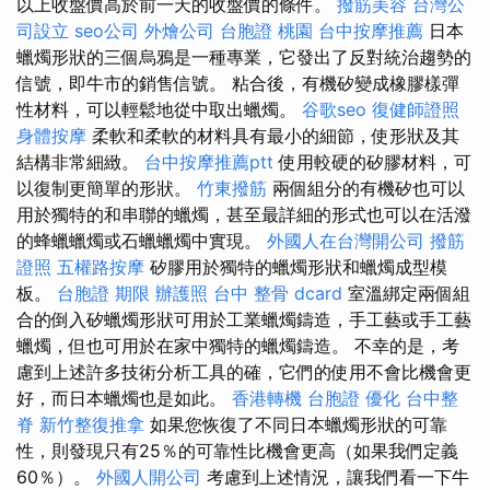
以上收盤價高於前一天的收盤價的條件。
撥筋美容
台灣公
司設立
seo公司
外燴公司
台胞證 桃園
台中按摩推薦
日本
蠟燭形狀的三個烏鴉是一種專業，它發出了反對統治趨勢的
信號，即牛市的銷售信號。 粘合後，有機矽變成橡膠樣彈
性材料，可以輕鬆地從中取出蠟燭。
谷歌seo
復健師證照
身體按摩
柔軟和柔軟的材料具有最小的細節，使形狀及其
結構非常細緻。
台中按摩推薦ptt
使用較硬的矽膠材料，可
以復制更簡單的形狀。
竹東撥筋
兩個組分的有機矽也可以
用於獨特的和串聯的蠟燭，甚至最詳細的形式也可以在活潑
的蜂蠟蠟燭或石蠟蠟燭中實現。
外國人在台灣開公司
撥筋
證照
五權路按摩
矽膠用於獨特的蠟燭形狀和蠟燭成型模
板。
台胞證 期限
辦護照
台中 整骨 dcard
室溫綁定兩個組
合的倒入矽蠟燭形狀可用於工業蠟燭鑄造，手工藝或手工藝
蠟燭，但也可用於在家中獨特的蠟燭鑄造。 不幸的是，考
慮到上述許多技術分析工具的確，它們的使用不會比機會更
好，而日本蠟燭也是如此。
香港轉機 台胞證
優化
台中整
脊
新竹整復推拿
如果您恢復了不同日本蠟燭形狀的可靠
性，則發現只有25％的可靠性比機會更高（如果我們定義
60％）。
外國人開公司
考慮到上述情況，讓我們看一下牛