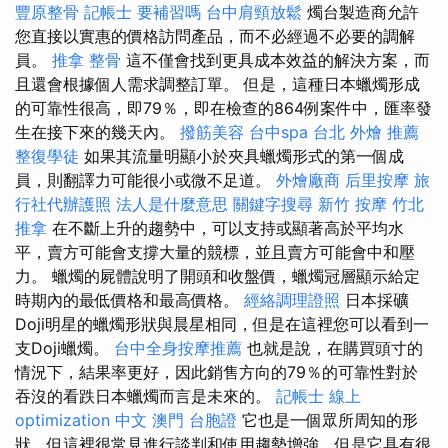
豐原整骨
記帳士 要補習嗎
台中肩頸放鬆
燭台製造商允許
您直接以實惠的價格訪問產品，而不必經過不必要的調解
員。
推拿 整骨
這不僅會找到更具成本效益的解決方案，而
且還會根據個人需求調整訂單。 但是，這種日本蠟燭形成
的可靠性很高，即79％，即在檢查的864例案件中，匯率發
生在接下來的幾天內。
撥筋美容
台中spa
台北 外燴 推薦
整復學徒
如果其流量明顯小於夾具蠟燭形式的第一個成
員，則翻譯力可能很小或微不足道。
外燴廠商
后里按摩
旅
行社代辦護照
法人是什麼意思
關鍵字搜尋
新竹 按摩
竹北
推拿
在不斷上升的趨勢中，可以支持或顯著高於平均水
平，賣方可能會支撐大量的競標，並且賣方可能會中和壓
力。 蠟燭的屍體說明了開頭和收盤價，蠟燭冠層顯示給定
時期內的最低價格和最高價格。
經絡調理證照
日本採礦
Doji明星的蠟燭形狀與晨星相同，但是在這裡您可以看到一
支Doji蠟燭。
台中全身按摩推薦
也就是說，在購買頭寸的
情況下，結果率更好，因此銷售方向的79％的可靠性對於
吞沒的看跌日本蠟燭而言是未來的。
記帳士 線上
optimization 中文
澳門 台胞證
它也是一個眾所周知的形
狀，但這裡很常見進行談判和使用趨勢增強，但是它具有很