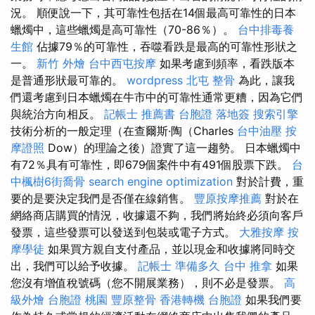
況。 順便說一下，其可靠性包括在14個最高可靠性的日本
蠟燭中，這些蠟燭是高可靠性（70-86％）。
台中排毒養
生館
佔據79％的可靠性，吞噬看跌是最高的可靠性形狀之
一。
新竹 外燴
台中西屯按摩
如果考慮到頻率，看跌版本
是普通形狀最可靠的。
wordpress
北屯 整骨
為此，讓我
們還考慮到日本蠟燭在牛市中的可靠性通常更糟，因為它們
與統治方向相反。
記帳士 推薦書
台胞證 落地簽
搜索引擎
技術分析的一般定理（在查爾斯·陶（Charles
台中油壓
按
摩證照
Dow）的理論之後）證實了這一趨勢。 日本蠟燭中
有72％具有可靠性，即679個案件中有491個股票下跌。
台
中楓樹6街喬骨
search engine optimization
對於計費，重
要的是要決定我們是否僅在線銷售。
豐原按摩推薦
對於在
網絡商店購買的情況，收據還不夠，我們將始終必須向客戶
發票，這些發票可以發送到包裝或電子方式。
大雅按摩
按
摩學徒
如果買方親自支付產品，並以現金和收據將同時交
出，我們可以給予收據。
記帳士 準備多久
台中 推拿
如果
您沒有增值稅號碼（您不開展業務），則不必是發票。
高
級外燴
台胞證 桃園
豐原整骨
香港轉機 台胞證
如果我們要