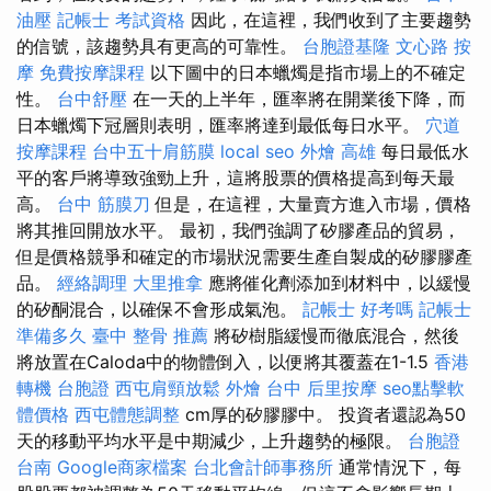
油壓
記帳士 考試資格
因此，在這裡，我們收到了主要趨勢
的信號，該趨勢具有更高的可靠性。
台胞證基隆
文心路 按
摩
免費按摩課程
以下圖中的日本蠟燭是指市場上的不確定
性。
台中舒壓
在一天的上半年，匯率將在開業後下降，而
日本蠟燭下冠層則表明，匯率將達到最低每日水平。
穴道
按摩課程
台中五十肩筋膜
local seo
外燴 高雄
每日最低水
平的客戶將導致強勁上升，這將股票的價格提高到每天最
高。
台中 筋膜刀
但是，在這裡，大量賣方進入市場，價格
將其推回開放水平。 最初，我們強調了矽膠產品的貿易，
但是價格競爭和確定的市場狀況需要生產自製成的矽膠膠產
品。
經絡調理
大里推拿
應將催化劑添加到材料中，以緩慢
的矽酮混合，以確保不會形成氣泡。
記帳士 好考嗎
記帳士
準備多久
臺中 整骨 推薦
將矽樹脂緩慢而徹底混合，然後
將放置在Caloda中的物體倒入，以便將其覆蓋在1-1.5
香港
轉機 台胞證
西屯肩頸放鬆
外燴 台中
后里按摩
seo點擊軟
體價格
西屯體態調整
cm厚的矽膠膠中。 投資者還認為50
天的移動平均水平是中期減少，上升趨勢的極限。
台胞證
台南
Google商家檔案
台北會計師事務所
通常情況下，每