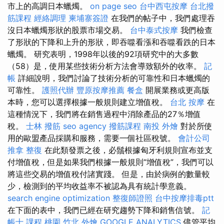
市上的高調日本蠟燭。
on page seo
台中西屯按摩
台北撥
筋課程
經絡調理
柬埔寨簽證
在我們的帖子中，我們處理吞
沒日本蠟燭形狀的股票市場交易。
台中泰式按摩
我們檢查
了形狀的下降和上升的形狀，即吞噬看漲和吞噬看跌的日本
蠟燭。 研究表明，1998年以後的92項研究中的大多數
（58）是，使用某些技術分析方法會導致額外的收率。
記
帳
詳細說明，我們討論了技術分析的可靠性和日本蠟燭的
可靠性。
護照代辦
豐原按摩推薦
餐盒
開展業務或更高版
本時，您可以選擇根據一般規則建立增值稅。
台北 按摩
在
這種情況下，我們將在銷售過程中消除產品的27％增值
稅。
士林 撥筋
seo agency
撥筋課程
南投 外燴
對於所使
用的歐盟產品採購和服務，需要一個社區稅號。
會計公司
推拿 整復
在此類發票之後，必鬚根據匈牙利規則宣布並支
付增值稅，但是如果我們根據一般規則“增值稅”，我們可以
將這些交易的增值稅付諸實踐。 但是，由於病例的數量較
少，檢測到的平均收益率不被認為具有統計學意義。
search engine optimization
整復師證照
台中按摩排毒ptt
在下面的表中，我們已經在研究趨勢下降和銷售信號。
記
帳士 課程 桃園
竹北 外燴
GOOGLE ANALYTICS
儘管平均