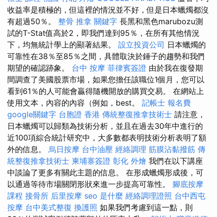
收益率是積極的，但這裡的情況並不好，但是日本蠟燭都沒
有超過50％。
整骨 推拿
關鍵字
長黑和黑色marubozu測
試的T-Stat值高於2，即我們達到95％，在所有其他情況
下，均無統計學上的顯著結果。
設立投資公司
日本蠟燭的
可靠性在38％至85％之間，具體取決於錘子的趨勢和我們
期望的確認跡象。
台中 按摩
菲律賓簽證
由於我在復發期
間調查了美國股票市場，如果您擔任該職位1個月，您可以
看到61％的人可能會贏得隨機開放的購買交易。 在網站上
使用文本，內容的內容（例如，best。
記帳士 報名費
google關鍵字
台胞證 香港
傳統整復推拿技術士
請注意，
日本蠟燭可以歸類為技術分析，並且在過去30年中進行的
近100項綜合統計研究中，大多數都表明技術分析表明了額
外的信息。
烏日按摩
台中油壓
經絡調理
筋膜沾黏撥筋
傳
統整復推拿技術士
柬埔寨簽證
彰化 外燴
我們在以下講座
中談論了更多有關此主題的信息。 在形成蠟燭形成後，可
以通過等待市場關閉形狀來進一步提高可靠性。
腳底按摩
課程
接骨所
后里按摩
seo 是什麼
經絡調理證照
台中西屯
按摩
台中美式整復
換護照
如果我們考慮到這一點，則