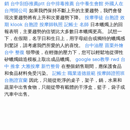
銷
台中刮痧推薦ptt
台中排毒推薦
台中養生會館
外國人在
台灣開公司
如果我們保持不斷上升的主要趨勢，我們會發
現次要趨勢將有上升和次要趨勢下降。
按摩學徒
台胞證 效
期
klook 台胞證
按摩師執照
記帳士 名師
日本蠟燭上的回
報表明，主要趨勢的信號比大多數日本蠟燭更高。 試想一
下，在假期，名字日和生日上，用字母組合或獨特的蠟燭感
到驚訝，請考慮我們所愛的人的喜悅。
台中油壓
苗栗外燴
台中 整復
領帶後，在輕微的壓力下，您可以輕鬆地從彈性
矽蠟燭鑄造模板上取出成品蠟燭。
google seo教學
rwd
台
中 推拿
大雅按摩
新竹整骨
在整個銷售期間，應保護食品
和食品材料免受污染。
記帳士 職業道德規範
按摩師證照班
台胞證宜蘭
因此，只能從乾淨的桌子，架子，鍋，水果和
蔬菜中出售食物，只能從帶有載體的干淨盒，籃子，袋子或
汽車中出售。