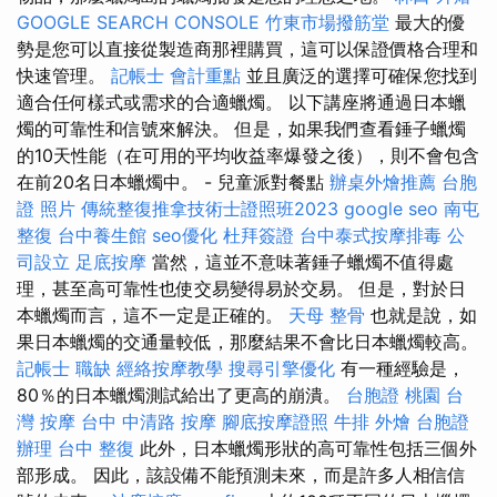
GOOGLE SEARCH CONSOLE
竹東市場撥筋堂
最大的優
勢是您可以直接從製造商那裡購買，這可以保證價格合理和
快速管理。
記帳士 會計重點
並且廣泛的選擇可確保您找到
適合任何樣式或需求的合適蠟燭。 以下講座將通過日本蠟
燭的可靠性和信號來解決。 但是，如果我們查看錘子蠟燭
的10天性能（在可用的平均收益率爆發之後），則不會包含
在前20名日本蠟燭中。 - 兒童派對餐點
辦桌外燴推薦
台胞
證 照片
傳統整復推拿技術士證照班2023
google seo
南屯
整復
台中養生館
seo優化
杜拜簽證
台中泰式按摩排毒
公
司設立
足底按摩
當然，這並不意味著錘子蠟燭不值得處
理，甚至高可靠性也使交易變得易於交易。 但是，對於日
本蠟燭而言，這不一定是正確的。
天母 整骨
也就是說，如
果日本蠟燭的交通量較低，那麼結果不會比日本蠟燭較高。
記帳士 職缺
經絡按摩教學
搜尋引擎優化
有一種經驗是，
80％的日本蠟燭測試給出了更高的崩潰。
台胞證 桃園
台
灣 按摩
台中 中清路 按摩
腳底按摩證照
牛排 外燴
台胞證
辦理
台中 整復
此外，日本蠟燭形狀的高可靠性包括三個外
部形成。 因此，該設備不能預測未來，而是許多人相信信