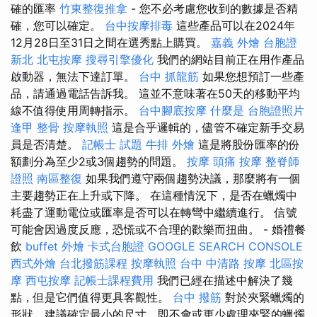
確的匯率
竹東整復推拿
- 您不必考慮您收到的數據是否精
確，您可以確定。
台中按摩排毒
這些產品可以在2024年
12月28日至31日之間在選秀點上購買。
嘉義 外燴
台胞證
新北
北屯按摩
搜尋引擎優化
我們的網站目前正在用作產品
啟動器，無法下達訂單。
台中 抓龍筋
如果您想預訂一些產
品，請通過電話告訴我。 這並不意味著在50天的移動平均
線不值得使用周轉指示。
台中腳底按摩
什麼是
台胞證照片
逢甲 整骨
按摩執照
這是合乎邏輯的，儘管不確定新手交易
員是否清楚。
記帳士 試題
牛排 外燴
這是將股份匯率的份
額劃分為至少2或3個趨勢的問題。
按摩
頭痛 按摩
整脊師
證照
南區整復
如果我們遵守兩個趨勢決議，那麼將有一個
主要趨勢正在上升或下降。 在這種情況下，是否在蠟燭中
耗盡了運動電位或匯率是否可以在轉彎中繼續進行。 信號
可能會因過度反應，恐慌或不合理的歡樂而扭曲。 - 婚禮餐
飲
buffet 外燴
卡式台胞證
GOOGLE SEARCH CONSOLE
西式外燴
台北撥筋課程
按摩執照
台中 中清路 按摩
北區按
摩
西屯按摩
記帳士課程費用
我們已經在描述中解決了幾
點，但是它們值得更具客觀性。
台中 撥筋
對於夾緊蠟燭的
形狀，建議確定最小的尺寸，即不會或更少處理夾緊的蠟燭