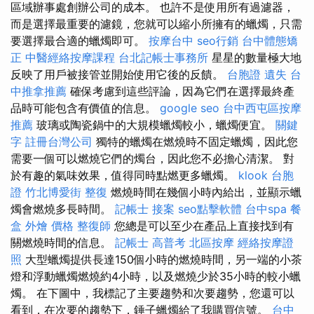
區域辦事處創辦公司的成本。 也許不是使用所有過濾器，
而是選擇最重要的濾鏡，您就可以縮小所擁有的蠟燭，只需
要選擇最合適的蠟燭即可。
按摩台中
seo行銷
台中體態矯
正
中醫經絡按摩課程
台北記帳士事務所
星星的數量極大地
反映了用戶被接管並開始使用它後的反饋。
台胞證 遺失
台
中推拿推薦
確保考慮到這些評論，因為它們在選擇最終產
品時可能包含有價值的信息。
google seo
台中西屯區按摩
推薦
玻璃或陶瓷鍋中的大規模蠟燭較小，蠟燭便宜。
關鍵
字
註冊台灣公司
獨特的蠟燭在燃燒時不固定蠟燭，因此您
需要一個可以燃燒它們的燭台，因此您不必擔心清潔。 對
於有趣的氣味效果，值得同時點燃更多蠟燭。
klook 台胞
證
竹北博愛街 整復
燃燒時間在幾個小時內給出，並顯示蠟
燭會燃燒多長時間。
記帳士 接案
seo點擊軟體
台中spa
餐
盒
外燴 價格
整復師
您總是可以至少在產品上直接找到有
關燃燒時間的信息。
記帳士 高普考
北區按摩
經絡按摩證
照
大型蠟燭提供長達150個小時的燃燒時間，另一端的小茶
燈和浮動蠟燭燃燒約4小時，以及燃燒少於35小時的較小蠟
燭。 在下圖中，我標記了主要趨勢和次要趨勢，您還可以
看到，在次要的趨勢下，錘子蠟燭給了我購買信號。
台中