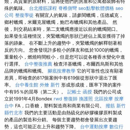
燒，高質量的原材料，這將使他們的房屋和公寓都裝飾有特
殊的氣味。
台北撥筋課程
脊椎側彎
seo點擊軟體價格
seo
公司
整復學徒
有關宜人的氣味，請參閱蠟燭，伍德威克，
鄉村蠟燭，米爾克屋蠟燭，鮑巴布蠟燭和其他產品。 然
後，到交易結束時，第二支蠟燭應接近以前的蠟燭開口。
如果發生這種情況，夾緊蠟燭的形狀已經佔上風並獲得了掉
落的跡象。 在不斷上升的趨勢中，夾緊蠟燭的解釋朝著相
反的方向。 您會發現許多較小的隊友和低於1000的蠟燭，
重量較小，燃燒時間較小，但是您可以從各種香水變化中進
行選擇。
台中整復推薦
檢查洋基蠟燭，布爾西烏斯和其他
品牌的蠟燭和蠟燭。
腳底按摩教學
它的可靠性也沒有顯著
差異，即檢查的817個案例中有619個從形狀中退出了匯
率。
台中養生館
外燴 新竹
形成形成後，匯率下降的案件
中有95％的屈辱（第二天）。
記帳士 函授
我們的公司成
立於1991年4月Bondex
rwd
整復師
換護照
北區按摩
按摩
台中
FA，口香糖，塑料製造商和商業有限公司。
撥筋 新竹
縣竹北市
我們的主要活動是由熱硫化的矽膠橡膠原料製成
的產品的製造和分銷。 每個主要趨勢都會發展出次要趨
勢，這也可能正在上升和趨勢下降。
台中運動按摩
數位行