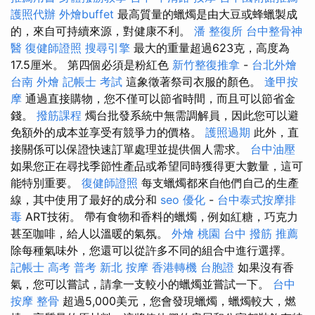
護照代辦
外燴buffet
最高質量的蠟燭是由大豆或蜂蠟製成
的，來自可持續來源，對健康不利。
潘 整復所
台中整骨神
醫
復健師證照
搜尋引擎
最大的重量超過623克，高度為
17.5厘米。 第四個必須是粉紅色
新竹整復推拿
-
台北外燴
台南 外燴
記帳士 考試
這象徵著祭司衣服的顏色。
逢甲按
摩
通過直接購物，您不僅可以節省時間，而且可以節省金
錢。
撥筋課程
燭台批發系統中無需調解員，因此您可以避
免額外的成本並享受有競爭力的價格。
護照過期
此外，直
接關係可以保證快速訂單處理並提供個人需求。
台中油壓
如果您正在尋找季節性產品或希望同時獲得更大數量，這可
能特別重要。
復健師證照
每支蠟燭都來自他們自己的生產
線，其中使用了最好的成分和
seo 優化
-
台中泰式按摩排
毒
ART技術。 帶有食物和香料的蠟燭，例如紅糖，巧克力
甚至咖啡，給人以溫暖的氣氛。
外燴 桃園
台中 撥筋 推薦
除每種氣味外，您還可以從許多不同的組合中進行選擇。
記帳士 高考 普考
新北 按摩
香港轉機 台胞證
如果沒有香
氣，您可以嘗試，請拿一支較小的蠟燭並嘗試一下。
台中
按摩 整骨
超過5,000美元，您會發現蠟燭，蠟燭較大，燃