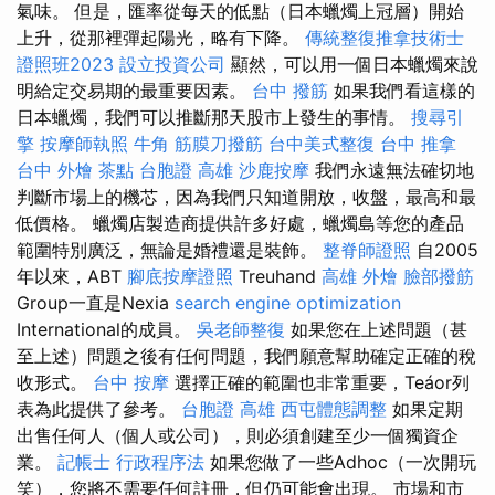
氣味。 但是，匯率從每天的低點（日本蠟燭上冠層）開始
上升，從那裡彈起陽光，略有下降。
傳統整復推拿技術士
證照班2023
設立投資公司
顯然，可以用一個日本蠟燭來說
明給定交易期的最重要因素。
台中 撥筋
如果我們看這樣的
日本蠟燭，我們可以推斷那天股市上發生的事情。
搜尋引
擎
按摩師執照
牛角 筋膜刀撥筋
台中美式整復
台中 推拿
台中 外燴 茶點
台胞證 高雄
沙鹿按摩
我們永遠無法確切地
判斷市場上的機芯，因為我們只知道開放，收盤，最高和最
低價格。 蠟燭店製造商提供許多好處，蠟燭島等您的產品
範圍特別廣泛，無論是婚禮還是裝飾。
整脊師證照
自2005
年以來，ABT
腳底按摩證照
Treuhand
高雄 外燴
臉部撥筋
Group一直是Nexia
search engine optimization
International的成員。
吳老師整復
如果您在上述問題（甚
至上述）問題之後有任何問題，我們願意幫助確定正確的稅
收形式。
台中 按摩
選擇正確的範圍也非常重要，Teáor列
表為此提供了參考。
台胞證 高雄
西屯體態調整
如果定期
出售任何人（個人或公司），則必須創建至少一個獨資企
業。
記帳士 行政程序法
如果您做了一些Adhoc（一次開玩
笑），您將不需要任何註冊，但仍可能會出現。 市場和市