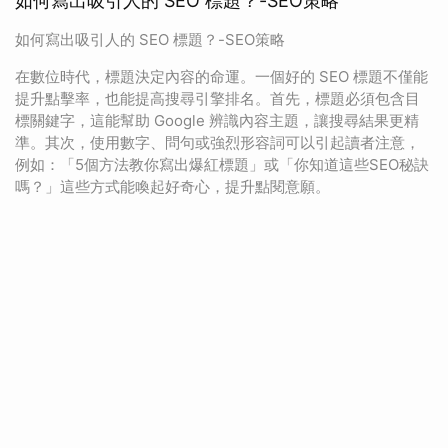
如何寫出吸引人的 SEO 標題？-SEO策略
如何寫出吸引人的 SEO 標題？-SEO策略
在數位時代，標題決定內容的命運。一個好的 SEO 標題不僅能
提升點擊率，也能提高搜尋引擎排名。首先，標題必須包含目
標關鍵字，這能幫助 Google 辨識內容主題，讓搜尋結果更精
準。其次，使用數字、問句或強烈形容詞可以引起讀者注意，
例如：「5個方法教你寫出爆紅標題」或「你知道這些SEO秘訣
嗎？」這些方式能喚起好奇心，提升點閱意願。