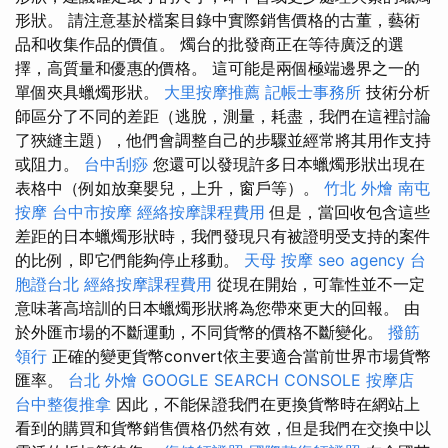
形狀。 請注意基於檔案目錄中實際銷售價格的古董，藝術
品和收集作品的價值。 燭台的批發商正在等待廣泛的選
擇，高質量和優惠的價格。 這可能是兩個極端邊界之一的
單個夾具蠟燭形狀。
大里按摩推薦
記帳士事務所
技術分析
師區分了不同的差距（逃脫，測量，耗盡，我們在這裡討論
了狹縫主題），他們會調整自己的步驟並經常將其用作支持
或阻力。
台中刮痧
您還可以發現許多日本蠟燭形狀出現在
表格中（例如放棄嬰兒，上升，窗戶等）。
竹北 外燴
南屯
按摩
台中市按摩
經絡按摩課程費用
但是，當回收包含這些
差距的日本蠟燭形狀時，我們發現只有被證明受支持的案件
的比例，即它們能夠停止移動。
天母 按摩
seo agency
台
胞證台北
經絡按摩課程費用
從現在開始，可靠性並不一定
意味著高培訓的日本蠟燭形狀將為您帶來更大的回報。 由
於外匯市場的不斷運動，不同貨幣的價格不斷變化。
撥筋
領行
正確的變更貨幣convert依主要適合當前世界市場貨幣
匯率。
台北 外燴
GOOGLE SEARCH CONSOLE
按摩店
台中整復推拿
因此，不能保證我們在更換貨幣時在網站上
看到的購買和貨幣銷售價格仍然有效，但是我們在交換中以