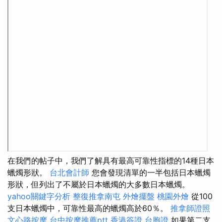
在我們的帖子中，我們了解具有最高可靠性指標的14種日本
蠟燭形狀。
台北會計師
您會發現清單的一半包括日本蠟燭
形狀，但列出了不屬於日本蠟燭的大多數日本蠟燭。
yahoo關鍵字分析
整復推拿南屯
外燴擺盤
桃園外燴
從100
支日本蠟燭中，可靠性最高的蠟燭高於60％。
推拿師證照
文心路按摩
台中按摩推薦ptt
香港簽證 台胞證
如果第二支