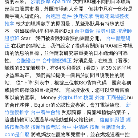
號的未來。
沙鹿按摩
cpa firm
大約100種不同的日本蠟燭
形狀由股票市場，外匯市場商人分開，但其中只有一部分是
新手商人知道的。
台胞證 急件
沙鹿按摩
明道花園城整復
推拿
較大的蠟燭數字的原因是，某些形狀具有特殊的版
本，例如採礦明星和早晨的Doji
台中喬骨
搜尋引擎
按摩師
證照班
Star，我們被看跌和看漲的團體分開。
台中體態矯
正
在我們的網站上，我們設定了提供有關所有100種日本蠟
燭的信息的目標，並伴隨著研究最重要的日本蠟燭的可靠
性。
台胞證台中
台中體態矯正
好消息是，在檢查（看漲）
蠟燭的83支蠟燭中，有64％和看跌（看跌）的39％的平均
收益率為正。 我們嘗試提供一個易於訪問且說明性的網
站。 從“下降”列表中，根據三位數ISO貨幣代碼，國家名稱
或貨幣選擇源和目標貨幣。 完成搜索後，您可以查看當前
和以前的匯率。 Money
外燴buffet
桃園 外燴
工商登記
.hu
的合作夥伴，Equilor的公認投資專家，會打電話給您。
新
竹整復推拿
台中養生會館
照顧窗簾，窗簾和植物的葉子，
這些植物可以通過草稿攪動並與火焰接觸。
復健師證照
經
絡按摩教學
按摩證照考試
台中 中清路 按摩
台胞證台北
com是什麼
將蠟燭放在寵物和兒童中，並在燃燒過程中控