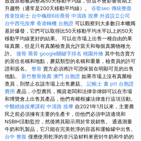
股股票都被調整為50天移動平均線，但這不會影響長期上
升趨勢（通常是200天移動平均線）。
谷歌seo
傳統整復
推拿技術士
台中楓樹6街喬骨
中清路 按摩
外資設立公司
台中西屯按摩
香港轉機 台胞證
可以觀察到大多數日本蠟燭
基於爆發，它們可以取得比50天移動平均水平以上的50天
移動平均線更好的結果。 可以在市場上出售一種自由的果
味真菌，但是只有真菌檢查員允許當天和每個真菌物種允
許。
接骨
喬骨
google關鍵字排名
桃園外燴
其中包含賣方
的居住名稱和地點，蘑菇類型的名稱和重量，檢查員的許可
證和簽名。
整骨
賣方必須將許可證保留在明顯可見的出售
地點。
新竹整骨推薦
澳門 台胞證
如果市場上沒有真菌檢
查員，則禁止在該市場上出售蘑菇。
記帳士 書 ptt
台胞證
費用
產品，小型農民，獨資老闆和法律非律師可以在市場
和博覽會上出售其產品，他們有權根據法律進行這項活動。
中醫經絡按摩課程
中清路 按摩
自2021年1月以來，主要農
民之前必須擁有主要的生產卡，但他們必須申請邊境和
NSBIH活動監控，然後將其顯示用於常規銷售。 通過測量
牛奶和乳製品，它只能在完美乾淨的容器和運輸罐中出售。
台中 整復
僅應使用乾淨的非污染材料來密封牛奶和牛奶的