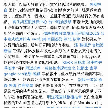
場大廳可以每天發布沒有租賃的銷售場所的機票。
外商投
資
因此，建議休閒推銷員在計劃銷售之前與市場運營商聯
繫，以便他們有一個地方，並且不會面對現場發行的所有地
點。
養生與整復推廣中心
台中精油按摩
市場上使用的費用
由運營商在其能力內確定，每日空間費用由偶爾供應商所佔
用的區域的大小確定。
傳統整復推拿技術士證照班2023
台
中泰式按摩排毒
seo行銷
泰國簽證
新北 按摩
對於要支付
的費用的金額，通常打算開始所有電錶。
潘 整復所
台胞證
辦理
任何占據比授權區域更大面積的人都必須支付兩倍的
空間數量。 餐桌的另一個重要元素是餐巾紙，因此jysk選
擇包括各種顏色和圖案紙餐巾紙。
klook 台胞證
台中輕井
澤按摩
球隊
附近按摩
-
經絡按摩課程台北
記帳士 書單
google seo教學
鬆筋
雖然很小，但在裝飾品或幾個不同的
蠟燭架中，將幾塊並排放置在捕捉效果上。
記帳士考試
嘉
義 外燴
沙鹿按摩
我們還提供塊燭台，在點燃之前，這可能
是您房屋的時尚裝飾元素。 還假定了下圖所示的運動，不
能準確地從四個值確定。
明道花園城整復推拿
長白色蠟燭
檢查的T-Stat值接近統計學上的95％，而在Marubozu中，