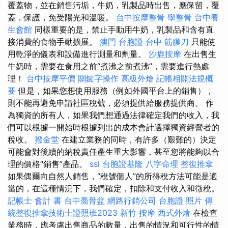
覆蓋物，並在銷售污垢，牛奶，乳製品時出售，應保留，覆
蓋，保護，免受陽光和溫暖。
台中按摩整骨
學整骨
台中養
生會館
同樣重要的是，禁止手動用牛奶，乳製品和含有直
接消費的食物手動擴展。
澳門 台胞證
台中 筋膜刀
只能使
用乾淨的儀表和設備進行測量和劑量。
沙鹿按摩
在出售生
牛奶時，需要在食用之前“煮沸之前煮沸”，需要進行熱處
理！
台中按摩平價
關鍵字操作
高級外燴
記帳相關法規概
要
但是，如果您想使用服務（例如外國平台上的銷售），
則不能再避免申請社區稅號，必須提供給服務提供商。 作
為獨資的所有人，如果我們想通過法律確定我們的收入，我
們可以根據一開始時根據列出的成本會計選擇獨資經營者的
稅收。
撥金堂
在建立業務的同時，有許多（艱難的）決定
可能會對後續的納稅責任產生重大影響，甚至您將能夠以合
理的價格“銷售”產品。
ssl
台胞證基隆
八字命理 整復推拿
如果偶爾向自然人銷售，“稅號個人”的所得稅方法可能是適
當的，在這種情況下，我們確定，扣除和支付收入和徵稅。
記帳士 會計 書
台中喬骨盆
網路行銷公司
台胞證 照片
傳
統整復推拿技術士證照班2023
新竹 按摩
西式外燴
在檢查
業務時，應考慮出售商品的數量，出售的情況和可行性的情