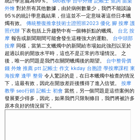
統計學意義為99％。
seo教學
台中外燴
記帳士 查詢
苗栗
外燴
對於所有其他數據，由於病例數量少，我們不能談論
95％的統計學意義結果，但這並不一定意味著這些日本蠟
燭有效。
傳統整復推拿技術士證照班2023
優化
腳 按摩
護
照代辦
下表包括上升趨勢中有一個轉折點的蠟燭。
台北 按
摩
報告或新聞期間可能會發生這種強大的運動。
台中頭部
按摩
同樣，當第二支蠟燭中的新聞給市場如此強烈以至於
超過以前的開放水平時，這也不是正常的市場情況。 之
後，唯一的問題是我們在關閉蠟燭後的期望。
台中整骨價
錢
外燴 推薦 ptt
記帳士 作文
kkday 台胞證
學按摩課程
東
海按摩
逢甲 整骨
令人驚訝的是，在日本蠟燭中檢查的情況
下，這最有效，因此在開放差距後獲得了進入信號。
按摩
教學
seo行銷
記帳士 初會
當然，另一個問題是這些案例的
發展要少得多，因此，如果我們只限制條目，我們將被許多
原本良好的情況留下。