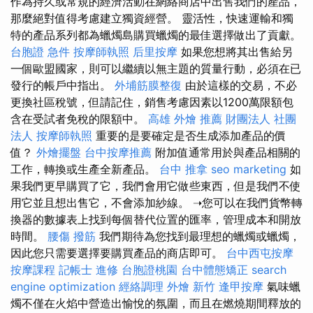
作為持久或常規的經濟活動在網絡商店中出售我們的產品，
那麼絕對值得考慮建立獨資經營。 靈活性，快速運輸和獨
特的產品系列都為蠟燭島購買蠟燭的最佳選擇做出了貢獻。
台胞證 急件
按摩師執照
后里按摩
如果您想將其出售給另
一個歐盟國家，則可以繼續以無主題的質量行動，必須在已
發行的帳戶中指出。
外埔筋膜整復
由於這樣的交易，不必
更換社區稅號，但請記住，銷售考慮因素以1200萬限額包
含在受試者免稅的限額中。
高雄 外燴 推薦
財團法人 社團
法人
按摩師執照
重要的是要確定是否生成添加產品的價
值？
外燴擺盤
台中按摩推薦
附加值通常用於與產品相關的
工作，轉換或生產全新產品。
台中 推拿
seo marketing
如
果我們更早購買了它，我們會用它做些東西，但是我們不使
用它並且想出售它，不會添加紗線。 ➝您可以在我們貨幣轉
換器的數據表上找到每個替代位置的匯率，管理成本和開放
時間。
腰傷
撥筋
我們期待為您找到最理想的蠟燭或蠟燭，
因此您只需要選擇要購買產品的商店即可。
台中西屯按摩
按摩課程
記帳士 進修
台胞證桃園
台中體態矯正
search
engine optimization
經絡調理
外燴 新竹
逢甲按摩
氣味蠟
燭不僅在火焰中營造出愉悅的氛圍，而且在燃燒期間釋放的