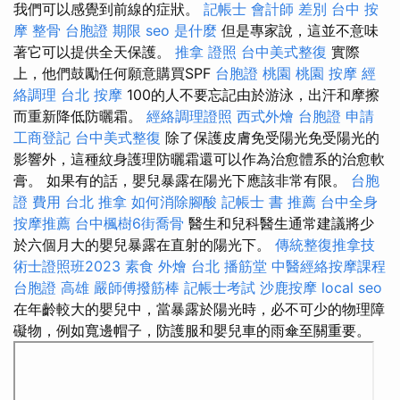
我們可以感覺到前線的症狀。
記帳士 會計師 差別
台中 按
摩 整骨
台胞證 期限
seo 是什麼
但是專家說，這並不意味
著它可以提供全天保護。
推拿 證照
台中美式整復
實際
上，他們鼓勵任何願意購買SPF
台胞證 桃園
桃園 按摩
經
絡調理
台北 按摩
100的人不要忘記由於游泳，出汗和摩擦
而重新降低防曬霜。
經絡調理證照
西式外燴
台胞證 申請
工商登記
台中美式整復
除了保護皮膚免受陽光免受陽光的
影響外，這種紋身護理防曬霜還可以作為治愈體系的治愈軟
膏。 如果有的話，嬰兒暴露在陽光下應該非常有限。
台胞
證 費用
台北 推拿
如何消除腳酸
記帳士 書 推薦
台中全身
按摩推薦
台中楓樹6街喬骨
醫生和兒科醫生通常建議將少
於六個月大的嬰兒暴露在直射的陽光下。
傳統整復推拿技
術士證照班2023
素食 外燴 台北
播筋堂
中醫經絡按摩課程
台胞證 高雄
嚴師傅撥筋棒
記帳士考試
沙鹿按摩
local seo
在年齡較大的嬰兒中，當暴露於陽光時，必不可少的物理障
礙物，例如寬邊帽子，防護服和嬰兒車的雨傘至關重要。