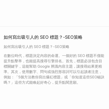
如何寫出吸引人的 SEO 標題？-SEO策略
如何寫出吸引人的 SEO 標題？-SEO策略
在數位時代，標題決定內容的命運。一個好的 SEO 標題不僅能
提升點擊率，也能提高搜尋引擎排名。首先，標題必須包含目
標關鍵字，這能幫助 Google 辨識內容主題，讓搜尋結果更精
準。其次，使用數字、問句或強烈形容詞可以引起讀者注意，
例如：「5個方法教你寫出爆紅標題」或「你知道這些SEO秘訣
嗎？」這些方式能喚起好奇心，提升點閱意願。