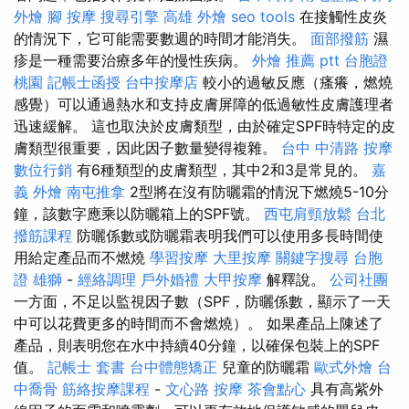
外燴
腳 按摩
搜尋引擎
高雄 外燴
seo tools
在接觸性皮炎
的情況下，它可能需要數週的時間才能消失。
面部撥筋
濕
疹是一種需要治療多年的慢性疾病。
外燴 推薦 ptt
台胞證
桃園
記帳士函授
台中按摩店
較小的過敏反應（瘙癢，燃燒
感覺）可以通過熱水和支持皮膚屏障的低過敏性皮膚護理者
迅速緩解。 這也取決於皮膚類型，由於確定SPF時特定的皮
膚類型很重要，因此因子數量變得複雜。
台中 中清路 按摩
數位行銷
有6種類型的皮膚類型，其中2和3是常見的。
嘉
義 外燴
南屯推拿
2型將在沒有防曬霜的情況下燃燒5-10分
鐘，該數字應乘以防曬箱上的SPF號。
西屯肩頸放鬆
台北
撥筋課程
防曬係數或防曬霜表明我們可以使用多長時間使
用給定產品而不燃燒
學習按摩
大里按摩
關鍵字搜尋
台胞
證 雄獅
-
經絡調理
戶外婚禮
大甲按摩
解釋說。
公司社團
一方面，不足以監視因子數（SPF，防曬係數，顯示了一天
中可以花費更多的時間而不會燃燒）。 如果產品上陳述了
產品，則表明您在水中持續40分鐘，以確保包裝上的SPF
值。
記帳士 套書
台中體態矯正
兒童的防曬霜
歐式外燴
台
中喬骨
筋絡按摩課程
-
文心路 按摩
茶會點心
具有高紫外