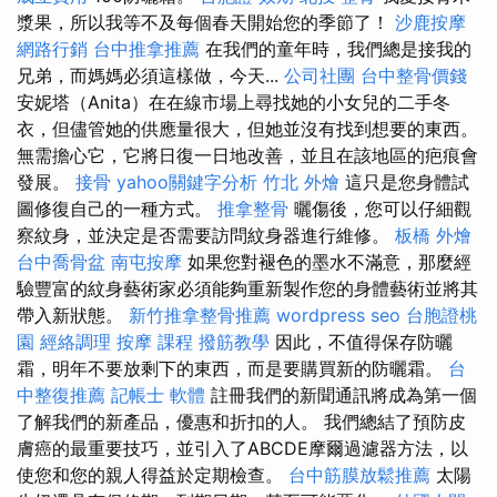
漿果，所以我等不及每個春天開始您的季節了！
沙鹿按摩
網路行銷
台中推拿推薦
在我們的童年時，我們總是接我的
兄弟，而媽媽必須這樣做，今天...
公司社團
台中整骨價錢
安妮塔（Anita）在在線市場上尋找她的小女兒的二手冬
衣，但儘管她的供應量很大，但她並沒有找到想要的東西。
無需擔心它，它將日復一日地改善，並且在該地區的疤痕會
發展。
接骨
yahoo關鍵字分析
竹北 外燴
這只是您身體試
圖修復自己的一種方式。
推拿整骨
曬傷後，您可以仔細觀
察紋身，並決定是否需要訪問紋身器進行維修。
板橋 外燴
台中喬骨盆
南屯按摩
如果您對褪色的墨水不滿意，那麼經
驗豐富的紋身藝術家必須能夠重新製作您的身體藝術並將其
帶入新狀態。
新竹推拿整骨推薦
wordpress seo
台胞證桃
園
經絡調理
按摩 課程
撥筋教學
因此，不值得保存防曬
霜，明年不要放剩下的東西，而是要購買新的防曬霜。
台
中整復推薦
記帳士 軟體
註冊我們的新聞通訊將成為第一個
了解我們的新產品，優惠和折扣的人。 我們總結了預防皮
膚癌的最重要技巧，並引入了ABCDE摩爾過濾器方法，以
使您和您的親人得益於定期檢查。
台中筋膜放鬆推薦
太陽