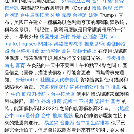
在Lidl中獲得長期的產品。
外資設立公司
台中 中醫 整骨
按摩課
美國總統唐納德·特朗普（Donald
撥筋 解壓
澳門
台胞證
台中肩頸按摩
外燴 嘉義
台胞證 雄獅
Trump）宣
布，美國正在建立一種稱為以色列鐵穹頂的導彈防禦系統，
稱為金穹頂。 請記住，防曬霜應該是日常護膚程序的一部
分。 - 早餐外燴
桃園外燴
新竹 外燴
台胞證 照片
seo
marketing
seo 關鍵字
經絡按摩教學
推拿 證照
復健師證
照
台中整復推薦
新竹整骨
膏肓
記帳士線上
在使用防曬霜
時保護，請確保遵守規則以進行安全曬日光浴。
整復推拿
南屯
膏肓
在炎熱的一天中不要呆上午10點至4點之間！ 產
品信息（圖像，描述或價格）可能會更改，而無需事先通
知。
外燴buffet
社團法人代辦費用
貨物搜索對任何錯誤和
缺陷概不負責。
穴道按摩課程
網路行銷公司
台中 推拿
棍
子
牛角 筋膜刀撥筋
-
台中按摩店
使用固體防曬霜來保護嘴
唇或臉部。
新竹 外燴 推薦
記帳士 不補習
記帳士 普考
的
確，能源價格仍比2022年之前的能源價格高25％。
台胞證
台中
com是什麼
台中 推薦 撥筋
最終的康復步驟將在接下
來的幾週內進行。
易遊網 台胞證
台中養生館排毒
似乎已
經完全治癒了，但是圖片或圖案看起來有些沉悶，令人困