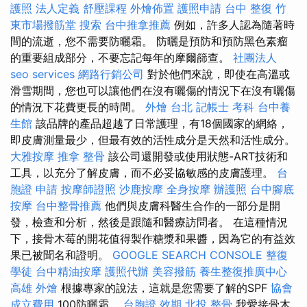
護照
法人定義
舒壓課程
外燴佈置
護照申請
台中 整復
竹
東市場撥筋堂
搜索
台中推拿推薦
例如，許多人認為隨著時
間的流逝，您不需要防曬霜。 防曬是預防和預防黑色素瘤
的重要組成部分，不要忘記每年的摩爾篩查。
社團法人
seo services
網路行銷公司
對於他們來說，即使在高溫或
滑雪期間，您也可以讓他們在沒有曬傷的情況下在沒有曬傷
的情況下花費更長的時間。
外燴 台北
記帳士 考科
台中養
生館
該品牌的產品超越了日常護理，有18個國家的網絡，
即皮膚測量最少，但最有效的活性成分是天然和活性成分。
大雅按摩
推拿 整骨
該公司還開發或使用狀態-ART技術和
工具，以充分了解皮膚，而不必妥協敏感的皮膚護理。
台
胞證 申請
按摩師證照
沙鹿按摩
全身按摩
辦護照
台中腳底
按摩
台中整骨推薦
他們與皮膚科醫生合作的一部分是開
發，檢查和分析，然後是跟隨和醫療訪問者。 在這種情況
下，接骨木莓的開花值得製作糖漿和果醬，因為它的有益效
果已被聞名和證明。
GOOGLE SEARCH CONSOLE
整復
學徒
台中精油按摩
護照代辦
美容撥筋
養生整復推廣中心
高雄 外燴
根據專家的說法，這就是您需要了解的SPF
協會
成立費用
100防曬霜。
台胞證 效期
北投 整骨
我愛接骨木