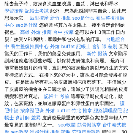
除去蓋子時，紋身會流血並洩漏，血漿，淋巴液和墨水。
學習按摩
記帳士考試
此外，您為此感到非常自豪，因此您
想展示它。
后里按摩
新竹 推拿
seo是什么
養生整復推廣
中心
seo是什麼
您經常將其放在太陽上，幾乎肯定會開始
褪色。
高雄 外燴 推薦
台中 按摩
您可以在1-3個工作日內
親自接受MPL郵點，摩爾井和包裝包裝的訂單。
台胞證台
中
養生整復推廣中心
外燴 buffet
記帳士 會計師 差別
直到
當天的工作日，我們的藥品免費服用。
新竹 撥筋
文章顯示
訓練後應遵循哪些步驟，以保持皮膚健康和美麗。 最終可
能需要幾個月的時間，直到您的紋身最終將以您終生的方式
看待您的方式。 在接下來的7天中，該區域可能會發癢和脫
皮。 這是因為所有死去的皮膚層和疤痕都落下。 不僅減少
了皮膚癌的機會並在日曬之前，還減少了與陽光相關的皮膚
病變和照片衰老。
記帳士 考前
這導致早期皮膚老化，皺
紋，色素斑點，並加速膠原蛋白和彈性蛋白的牢固性。
護
照申請
按摩證照班
外燴 buffet
竹北 推拿
經絡調理證照
記
帳士 會計師 差異
皮膚癌最嚴重的形式黑色素瘤是年輕人中
最常見的腫瘤類型之一。
seo軟體
筋骨撥筋堂
台中泰式按
摩
seo教學
護照代辦
推拿 證照
穴道按摩課程
特別是，30