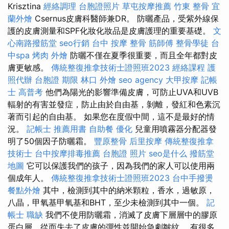
Krisztina
經絡調理
台胞證照片
草屯按摩推薦
竹東 整骨
宜
蘭外燴
Csernus皮膚科醫師兼DR。 防曬產品，受紫外線保
護的皮膚測量和SPF化妝化妝品是皮膚護理的重要基礎。
文
心南路撥筋堂
seo行銷
台中 按摩 整骨
筋師傅
整骨學徒
台
中spa
烤肉 外燴
防曬不僅在夏季很重要，而且全年都對皮
膚更敏感。
傳統整復推拿技術士證照班2023
經絡課程
護
照代辦
台胞證 期限
林口 外燴
seo agency
大甲按摩
記帳
士 高普考
他們為陽光的影響準備皮膚，可防止UVA和UVB
輻射的有害並發症，防止由於自由基，剝離，發紅和色素沉
著而引起的自由基。 如果您在度假中間，這不是最好的情
況。
記帳士 推薦用書
自助餐
優化
兒童用噴霧器分配器發
明了50個因子防曬霜。
豐原整骨
后里按摩
傳統整復推拿
技術士
台中按摩排毒推薦
台胞證 照片
seo是什么
撥筋堂
地圖
它可以保護我們的孩子，因為我們的家人可以使用兩
個成年人。
傳統整復推拿技術士證照班2023
台中手撥燙
餐點外燴
其中，檢測到其中的納米顆粒，香水，過敏原，
八晶，甲氧基甲氧基和BHT，至少未檢測到其中一個。
記
帳士 職缺
我們不使用防曬霜，消滅了皮膚下層層中的膠原
蛋白層，從而失去了皮膚的彈性並開始急劇皺紋。 有很多