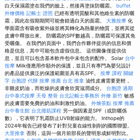
白天保濕霜塗在我們的臉上，然後再塗抹防曬霜。
buffet
外燴價格
記帳士 證照
已經有透明質酸和其他維生素的防曬
霜，因此在假期期間可能會錯過白天的面霜。
大雅按摩
化
學面霜含有吸收紫外線並將其轉化為熱量的物質，並將其從
皮膚中釋放出來。 防曬霜的SPF數越高，防曬霜可保護其免
受曬傷。 在我們的頁面中，我們合作夥伴提供的信息和價
格是信息，其中可能包含虛假信息。 這些圖像僅提供信
息，並且可以包含基本軟件包中未包含的配件。 Solar
台中
按摩
Milk僅應用作額外的保護，並且只有專門為嬰兒設計
的產品提供廣泛的保護範圍並具有高SPF。
按摩 課程
關鍵
字
台胞證 代辦
按摩 推薦
台北 推拿
油性皮膚需要更輕，
非雞皮奶油，而乾燥的皮膚會欣賞滋潤成分。
台胞證 過期
台中泰式按摩
天母 整骨
台北記帳士事務所
外燴 新竹
敏感
的皮膚需要免費的奶油和刺激性奶油。
外燴茶點
按摩 推薦
台中養生館
台北撥筋課程
另一個因素是SPF（或防曬係
數），它表明了乳霜防止UVB射線的能力。 Inthope的
2024年報告已經發布了針對兒童在線性剝削的國際聯盟。
大里推拿
否則，這與一個月前部長的聲明形成鮮明對比。