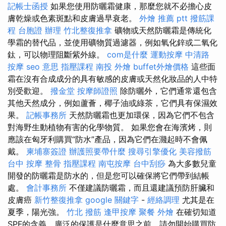
記帳士函授
如果您使用防曬霜健康，那麼您就不必擔心皮
膚乾燥或色素斑點和皮膚過早衰老。
外燴 推薦 ptt
撥筋課
程
台胞證 辦理
竹北整復推拿
礦物或天然防曬霜是傳統化
學霜的替代品，並使用礦物質過濾器，例如氧化鋅或二氧化
鈦，可以物理阻斷紫外線。
com是什麼
運動按摩
中清路
按摩
seo 意思
指壓課程
南投 外燴
buffet外燴價格
這些面
霜在沒有合成成分的具有敏感的皮膚或天然化妝品的人中特
別受歡迎。
撥金堂
按摩師證照
除防曬外，它們通常還包含
其他天然成分，例如蘆薈，椰子油或綠茶，它們具有保濕效
果。
記帳事務所
天然防曬霜也更加環保，因為它們不包含
對海野生動植物有害的化學物質。 如果您會在海濱烤，則
應該在匈牙利購買“防水”產品，因為它們在濺起時不會佩
戴。
柬埔寨簽證
辦護照要帶什麼
搜尋引擎優化
美容撥筋
台中 按摩 整骨
指壓課程
南屯按摩
台中刮痧
為大多數兒童
開發的防曬霜是防水的，但是您可以確保將它們帶到結帳
處。
會計事務所
不僅建議防曬霜，而且還建議預防肝臟和
皮膚癌
新竹整復推拿
google 關鍵字
-
經絡調理
尤其是在
夏季，陽光強。
竹北 撥筋
逢甲按摩
聚餐 外燴
在確切知道
SPF的含義，廣泛的保護是什麼意思之前，請勿開始購買防