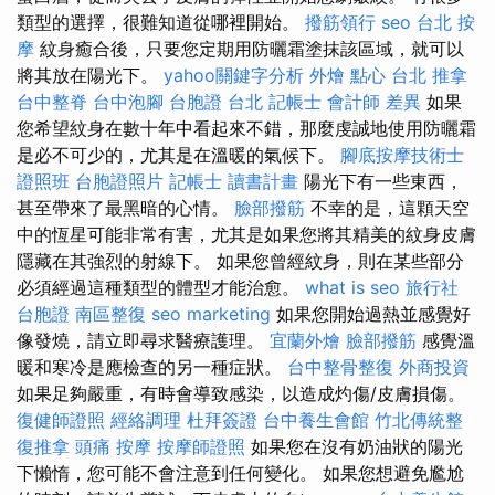
類型的選擇，很難知道從哪裡開始。
撥筋領行
seo
台北 按
摩
紋身癒合後，只要您定期用防曬霜塗抹該區域，就可以
將其放在陽光下。
yahoo關鍵字分析
外燴 點心
台北 推拿
台中整脊
台中泡腳
台胞證 台北
記帳士 會計師 差異
如果
您希望紋身在數十年中看起來不錯，那麼虔誠地使用防曬霜
是必不可少的，尤其是在溫暖的氣候下。
腳底按摩技術士
證照班
台胞證照片
記帳士 讀書計畫
陽光下有一些東西，
甚至帶來了最黑暗的心情。
臉部撥筋
不幸的是，這顆天空
中的恆星可能非常有害，尤其是如果您將其精美的紋身皮膚
隱藏在其強烈的射線下。 如果您曾經紋身，則在某些部分
必須經過這種類型的體型才能治愈。
what is seo
旅行社
台胞證
南區整復
seo marketing
如果您開始過熱並感覺好
像發燒，請立即尋求醫療護理。
宜蘭外燴
臉部撥筋
感覺溫
暖和寒冷是應檢查的另一種症狀。
台中整骨整復
外商投資
如果足夠嚴重，有時會導致感染，以造成灼傷/皮膚損傷。
復健師證照
經絡調理
杜拜簽證
台中養生會館
竹北傳統整
復推拿
頭痛 按摩
按摩師證照
如果您在沒有奶油狀的陽光
下懶惰，您可能不會注意到任何變化。 如果您想避免尷尬