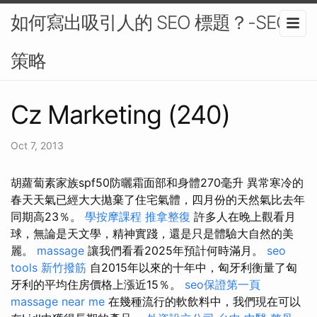
如何寫出吸引人的 SEO 標題？-SEO
策略
Cz Marketing (240)
Oct 7, 2013
胡蘿蔔素家族spf50防曬霜面部和身體270毫升 異常寒冷的
春天天氣已經大大拋棄了住宅氣體，四月份的天然氣比去年
同期高23％。
學按摩課程
推拿整復
許多人在晚上觀看月
球，無論是天文學，精神實踐，還是只是體驗大自然的美
麗。
massage
讓我們看看2025年預計何時滿月。
seo
tools
新竹撥筋
自2015年以來的十年中，匈牙利衡量了匈
牙利的平均住房價格上漲近15％。
seo保證第一頁
massage near me
在幾種流行的軟飲料中，我們現在可以