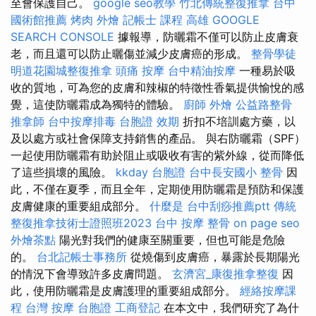
至會保護自己。
google seo教學
竹北傳統整復推拿
台中
國術館推薦
烤肉 外燴
記帳士 課程 高雄
GOOGLE
SEARCH CONSOLE
據報導，防曬霜不僅可以防止皮膚衰
老，而且還可以防止曬傷並減少皮膚癌的形成。
整骨學徒
明道花園城整復推拿
頭痛 按摩
台中精油按摩
一種易於吸
收的質地，可為您的皮膚和辣椒的特徵性香氣提供愉悅的感
覺，這使防曬霜成為獨特的體驗。
廚師 外燴
公益路整骨
推拿師
台中按摩排毒
台胞證 效期
折扣不培訓處方藥，以
及以處方或社會保障支持銷售的產品。 與右防曬霜（SPF）
一起使用防曬霜有助於阻止或吸收有害的紫外線，從而降低
了這些損壞的風險。
kkday 台胞證
台中長安國小 整骨
因
此，不僅在夏季，而且全年，定期使用防曬霜是預防和保護
皮膚健康的重要組成部分。
什麼是
台中刮痧推薦ptt
傳統
整復推拿技術士證照班2023
台中 按摩 整骨
on page seo
外燴茶點
陽光對我們的健康至關重要，但也可能是危險
的。
台北記帳士事務所
從燒傷到皮膚癌，暴露於長期陽光
的情況下會導致許多皮膚問題。
玄濟宮_康復推拿整復
因
此，使用防曬霜是皮膚護理的重要組成部分。
經絡按摩課
程
台灣 按摩
台胞證
工商登記
在本文中，我們研究了為什