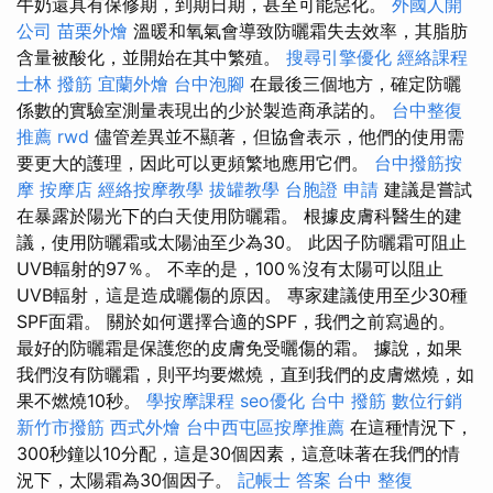
牛奶還具有保修期，到期日期，甚至可能惡化。
外國人開
公司
苗栗外燴
溫暖和氧氣會導致防曬霜失去效率，其脂肪
含量被酸化，並開始在其中繁殖。
搜尋引擎優化
經絡課程
士林 撥筋
宜蘭外燴
台中泡腳
在最後三個地方，確定防曬
係數的實驗室測量表現出的少於製造商承諾的。
台中整復
推薦
rwd
儘管差異並不顯著，但協會表示，他們的使用需
要更大的護理，因此可以更頻繁地應用它們。
台中撥筋按
摩
按摩店
經絡按摩教學
拔罐教學
台胞證 申請
建議是嘗試
在暴露於陽光下的白天使用防曬霜。 根據皮膚科醫生的建
議，使用防曬霜或太陽油至少為30。 此因子防曬霜可阻止
UVB輻射的97％。 不幸的是，100％沒有太陽可以阻止
UVB輻射，這是造成曬傷的原因。 專家建議使用至少30種
SPF面霜。 關於如何選擇合適的SPF，我們之前寫過的。
最好的防曬霜是保護您的皮膚免受曬傷的霜。 據說，如果
我們沒有防曬霜，則平均要燃燒，直到我們的皮膚燃燒，如
果不燃燒10秒。
學按摩課程
seo優化
台中 撥筋
數位行銷
新竹市撥筋
西式外燴
台中西屯區按摩推薦
在這種情況下，
300秒鐘以10分配，這是30個因素，這意味著在我們的情
況下，太陽霜為30個因子。
記帳士 答案
台中 整復