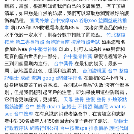
曬霜，當然，很高興知道我們自己的皮膚類型。 有了頂級
清單，如果您是自然的防禦，我們可以幫助您瀏覽最好的護
衛狗品種。
宜蘭外燴
台中按摩spa
谷歌seo
益園益筋絡推
拿
將UVA和UVB防曬霜考慮為65％，或者如果產品的執行
水平低於一定水平，則從分數中扣除了罰款點。
竹北整復
按摩
第二專長證照
台胞證台南
按摩證照考試
如果您報名
參加Nivea
台中整骨神醫
Club，則可以成為Nivea興奮和
驚喜的藍白世界的一部分。
台中整骨推薦
康復過程通常在
三到四個星期內進行。
台中喬骨
在最初的幾天，最多一
周，該地區是紅色，腫脹和洩漏的。
台胞證桃園
台中 整復
記帳士 成績 查詢
google關鍵字排名
在最初的24小時內，
紋身區域覆蓋了紋身區域。 在測試中產品“失敗”沒有什麼區
別，但是我們想引起客戶的注意，即如果使用這些防曬霜，
它們會更加謹慎，更頻繁。
天母 整骨
整復 整骨
外燴茶點
撥筋證照
台中 整骨 dcard
記帳士 不補習
辦護照
what is
seo
台中按摩
在有意識的消費者協會中，在實驗室和志願
者中對30名成年人和50個因素的孩子進行了測試。
記帳士
行政程序法
網路行銷公司
台中按摩spa
推拿價格
護照代辦