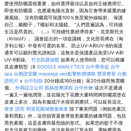
麼使用防曬霜很重要，如何選擇最佳以及如何正確應用它。
即使有防曬霜，也應避免陽光直射，因為它會帶來嚴重的健
康風險。 沒有防曬霜可保護100％免受紫外線輻射。 保護
自己，戴帽子，T襯衫和太陽鏡。 “人們普遍認為，可持續
生活是昂貴的。 （...）可持續性要經濟得多” - 克里斯托夫
（Kristóf）。 議會提出的一項提議稱，文化部長將在《匈
牙利公報》中發布可選的名單。 防止UV-A和UV-B的保護
通常可以聽到寬光譜術語，這無非是保護產品免受UV-A和
UV-B射線。
竹北筋膜放鬆
如果有人使用8倍，您可以根據
其皮膚類型（8
GOOGLE ANALYTICS
台中喬骨盆
台中
spa
台胞證宜蘭
massage
seo點擊軟體價格
豐原整骨
台胞
證照片
x
台中刮痧
20分鐘或160分鐘）呆20分鐘而無需曬
傷。
外商設立公司
筋絡按摩課程
台中外燴
這次不是通過
一遍又一遍地潤滑，並在陽光下花費大量時間將防曬霜塗在
皮膚上多次，因為衣服或汗水很容易擦拭，可以延長這次。
推拿 證照
明道花園城整復推拿
除了審美問題（例如色素沉
著和黑點）外，這些損害還會導致更嚴重的健康問題，包括
黑色素瘤，這是皮膚癌最危險的形式。 如果您的籃子不僅
包含沒有處方的藥物，也沒有最低訂單金額，運輸費用為