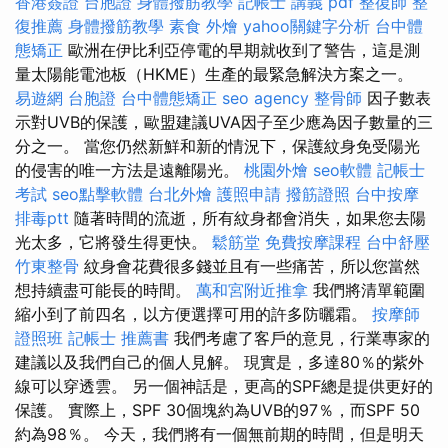
香港簽證 台胞證
身體撥筋教學
記帳士 講義 pdf
整復師
整
復推薦
身體撥筋教學
素食 外燴
yahoo關鍵字分析
台中體
態矯正
歐洲在伊比利亞停電的早期就收到了警告，這是測
量太陽能電池板（HKME）生產的最緊急解決方案之一。
易遊網 台胞證
台中體態矯正
seo agency
整骨師
因子數表
示對UVB的保護，歐盟建議UVA因子至少應為因子數量的三
分之一。 當您仍然新鮮和新的情況下，保護紋身免受陽光
的侵害的唯一方法是遠離陽光。
桃園外燴
seo軟體
記帳士
考試
seo點擊軟體
台北外燴
護照申請
撥筋證照
台中按摩
排毒ptt
隨著時間的流逝，所有紋身都會消失，如果您去陽
光太多，它將發生得更快。
鬆筋堂
免費按摩課程
台中舒壓
竹東整骨
紋身會花費很多錢並且有一些痛苦，所以您當然
想持續盡可能長的時間。
萬和宮附近推拿
我們將清單範圍
縮小到了前四名，以方便選擇可用的許多防曬霜。
按摩師
證照班
記帳士 推薦書
我們考慮了客戶的意見，行業專家的
建議以及我們自己的個人見解。 現實是，多達80％的紫外
線可以穿透雲。 另一個神話是，更高的SPF總是提供更好的
保護。 實際上，SPF 30個塊約為UVB的97％，而SPF 50
約為98％。 今天，我們將有一個無前期的時間，但是明天