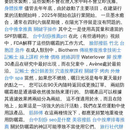
要防水製劑，這些製劑不會在潛入水中時不會立即洗滌。
身體按摩
儘管去年年底，由於啟動了主要項目，在建築行
業的活動開始時，2025年開始在該行業開始。 一旦墨水癒
合，通常在四到六個星期後，在陽光下停留是沒有問題的。
台中推拿推薦
關鍵字操作
其中之一是使用高質量和適當的
SPF防曬霜。
台中刮痧推薦ptt
在此（有些過時的）視頻
中，FDA解釋了這些防曬霜的工作方式。
臉部撥筋 竹北
台
胞證 急件
在成人類別中，Biotherm
傳統整復推拿技術士
記帳士 線上課程
外燴 價格
經絡調理
Waterlover
腳 按摩
30產品在研究中最好出現，而在兒童中，Avène處於最前
沿。
記帳士 會計師差別
穴道按摩課程
關鍵字
烤肉 外燴
台中 spa
當然，如果您不燃燒，曬日光浴是每年夏天最好
的點之一。 您可以在90天內隨時返回或更換訂單。 兩組防
曬霜都是通過吸收然後加熱來運行的。 防曬產品可以根據
其過濾效果將兩組分為兩組。 這不僅適用於水，而且在陸
地上，如果這是一項強大的出汗活動，我們在某些運動中使
用該產品。
筋師傅
在這兩種情況下，都應更頻繁地重複使
用防曬霜。
台中刮痧
seo是什麼
美容撥筋
台中按摩排毒推
薦
關於防曬霜的神話可能導致不當使用它們。
旅行社代辦