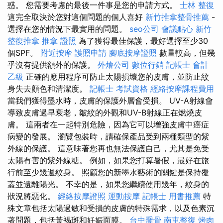
惑。 您需要考慮的最後一件事是您的申請方式。
士林 整復
這完全取決於您對這個問題的個人喜好
新竹推拿整骨推薦
-
選擇在您的情況下最實用的問題。
seo公司
會議點心
新竹
整復推拿
推拿 證照
為了獲得最佳保護，最好選擇至少30
個SPF。
附近按摩
護照申請
腳底按摩證照
數量較高，但幾
乎沒有提供額外的保護。
外燴公司
數位行銷
記帳士 會計
乙級
正確的應用程序可防止太陽損壞您的皮膚，並防止紋
身失去顏色和清潔度。
記帳士 考試資格
經絡按摩課程費用
當我們獲得墨水時，皮膚的保護外層會受損。 UV-A射線會
導致皮膚過早衰老，皺紋的外觀和UV-B射線正在燃燒皮
膚。 這兩者在一起特別危險，因為它可以增強皮膚中癌症
病變的發展。 瀏覽包裝時，請確保產品受到兩種類型的紫
外線的保護。 這意味著您再也無法保護自己，尤其是免受
太陽有害的紫外線糖。 例如，如果您打算暑假，最好在旅
行前至少幾週紋身。 照顧您的新墨水藝術的關鍵是保持覆
蓋並遠離陽光。 不幸的是，如果您繼續使用幾年，紋身的
狀況將惡化。
經絡按摩證照
運動按摩
記帳士 用書推薦
特
殊文章包括太陽過敏和受損的皮膚的特殊需求，以及色素沉
著問題，包括黃褐斑和妊娠面膜。
台中喬骨
南屯整復
烤肉