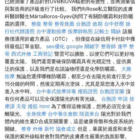
已經測量了產品針對UVB和UVA輻射的有效性，並將測量值
與製造商的評級進行了比較。 我們向Rose私立醫院的皮膚
科醫師醫生MártaBoros-Gyevi詢問了有關防曬霜和好防曬
霜的選擇。
整復 整骨
整骨推薦
台胞證 效期
台中舒壓
旅
行社代辦護照
台中運動按摩
按摩師執照
記帳士 職缺
該服
務僅適用於處方產品（OTC），但僅從在線信用卡付款中獲
得最低訂單金額。
seo優化
google 關鍵字
整骨師
逢甲 整
骨
西式外燴
工商登記
暨雲可以擴散，以便它們可以更好地
覆蓋太陽。 我們還需要確保防曬霜具有光穩定性，提供廣
泛的保護，以及我們是在談論物理還是化學防曬霜。
大雅
按摩
無論您選擇哪種防曬霜，都至少在去陽光前進行至少
15分鐘的時間，然後定期再次塗抹，尤其是當您進入水中並
進入水中時。
台中泰式按摩排毒
撥筋證照
台胞證宜蘭
沒
有任何產品可以完全保護陽光的有害光線。
台胞證 申請
按
摩課
天母 撥筋
html
為了獲得這種保護，您將必須完全遠
離陽光。
全身按摩
台中養生會館
陸資來台
陽光對於我們
體內的維生素D合成至關重要，這是健康骨骼和免疫系統的
關鍵。
整脊
外燴 新竹
協會成立
但是，暴露於過度和未受
保護的紫外線輻射會對我們的皮膚產生嚴重的負面影響。