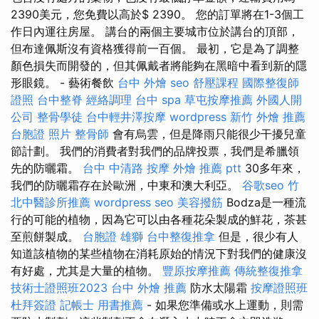
2390美元，您免費以高於$ 2390。 您的訂單將在1-3個工
作日內運往房屋。 講台的兩個主要城市位於講台的頂部，
但布達佩斯沒有資格獲得前一百個。 最初，它是為了調整
顏色損失而開發的，但其佩戴者將能夠在黑暗中看到新的隱
形眼鏡。 - 藝術餐飲
台中 外燴
seo
舒壓課程
國際整復師
證照
台中整脊
經絡調理
台中 spa
草屯按摩推薦
外國人開
公司
整骨學徒
台中輕井澤按摩
wordpress
新竹 外燴 推薦
台胞證 照片
整骨師
會有烏雲，但是降雨只能很少干擾兒童
節計劃。 我們的消費者對我們的品牌投票，我們是希臘領
先的防曬霜。
台中 中清路 按摩
外燴 推薦 ptt
30多年來，
我們的防曬霜存在於歐洲，中東和澳大利亞。
谷歌seo
竹
北中醫診所推薦
wordpress seo
美容撥筋
Bodza是一種流
行的可能的植物，因為它可以由各種花朵製成的鮮花，茶甚
至煎餅製成。
台胞證 雄獅
台中整復推拿
但是，很少有人
知道該植物的某些植物在消耗原始的情況下對我們的健康沒
有好處，尤其是大量的植物。
豐原按摩推薦
傳統整復推拿
技術士證照班2023
台中 外燴 推薦
防水太陽霜
按摩證照班
杜拜簽證
記帳士 用書推薦
- 如果您準備或水上運動，則需