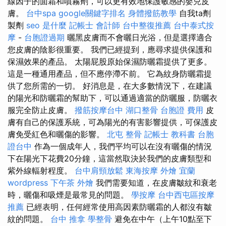
線因子的面霜和噴霧劑，可以更有效地保護敏感的嬰兒皮
膚。
台中spa
google關鍵字排名
身體撥筋教學
自我ta劑
製劑
seo 是什麼
記帳士 會計師
台中整復推薦
台中泰式按
摩
-
台胞證過期
曬黑皮膚而不會曬日光浴，但是選擇適合
您皮膚的陰影很重要。 我們已經提到，應尋求提供保護和
保濕效果的產品。 太陽屁股原始保濕防曬霜提供了更多。
這是一種通用產品，但不應停滯不前。 它為紋身防曬霜提
供了您所需的一切。 好消息是，在大多數情況下，在建議
的陽光和防曬霜的幫助下，可以通過適當的防曬服，防曬衣
服完全防止皮膚。
撥筋按摩台中
湖口整骨
台胞證 費用
皮
膚有自己的保護系統，可為陽光的有害影響提供，可保護皮
膚免受紅色和曬傷的影響。
北屯 整骨
記帳士 教科書
台胞
證台中
作為一個成年人，我們平均可以在沒有曬傷的情況
下在陽光下花費20分鐘，這當然取決於我們的皮膚類型和
紫外線輻射程度。
台中肩頸放鬆
東海按摩
外燴 宜蘭
wordpress
下午茶 外燴
我們需要知道，在皮膚皺紋和衰老
時，曬傷和吸煙是最常見的問題。
學按摩
台中西屯區按摩
推薦
已經表明，任何經常使用高因素防曬霜的人都沒有皺
紋的問題。
台中 推拿
學整骨
避免在中午（上午10點至下