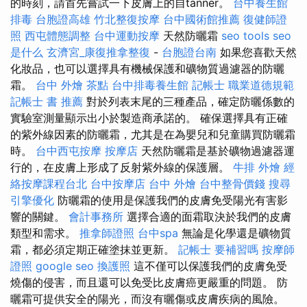
的時刻，請首先嘗試一下皮膚上的自tanner。
台中養生館
排毒
台胞證高雄
竹北整復按摩
台中國術館推薦
復健師證
照
西屯體態調整
台中運動按摩
天然防曬霜
seo tools
seo
是什么
玄濟宮_康復推拿整復
-
台胞證台南
如果您喜歡天然
化妝品，也可以選擇具有機械保護和礦物質過濾器的防曬
霜。
台中 外燴 茶點
台中排毒養生館
記帳士 職業道德規範
記帳士 書 推薦
對於列表末尾的三種產品，確定防曬係數的
實驗室測量顯示出小於製造商承諾的。 確保選擇具有正確
的紫外線因素的防曬霜，尤其是在為嬰兒和兒童購買防曬霜
時。
台中西屯按摩
按摩店
天然防曬霜是基於礦物過濾器運
行的，在皮膚上形成了反射紫外線的保護層。
牛排 外燴
經
絡按摩課程台北
台中按摩店
台中 外燴
台中整骨價錢
搜尋
引擎優化
防曬霜的使用是保護我們的皮膚免受陽光有害影
響的關鍵。
會計事務所
選擇合適的面霜取決於我們的皮膚
類型和需求。
推拿師證照
台中spa
無論是化學還是礦物質
霜，都必須定期正確塗抹並更新。
記帳士 要補習嗎
按摩師
證照
google seo
換護照
這不僅可以保護我們的皮膚免受
燒傷的侵害，而且還可以免受比皮膚癌更嚴重的問題。 防
曬霜可提供安全的陽光，而沒有曬傷或皮​​膚疾病的風險。