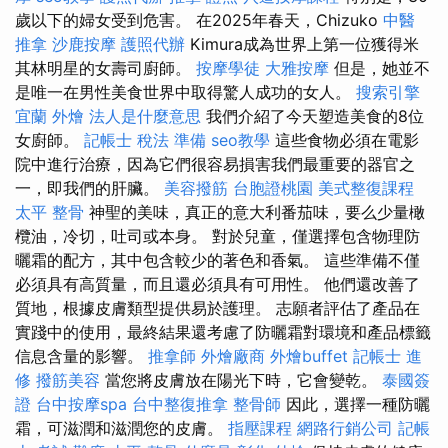
歲以下的婦女受到危害。 在2025年春天，Chizuko
中醫
推拿
沙鹿按摩
護照代辦
Kimura成為世界上第一位獲得米
其林明星的女壽司廚師。
按摩學徒
大雅按摩
但是，她並不
是唯一在男性美食世界中取得驚人成功的女人。
搜索引擎
宜蘭 外燴
法人是什麼意思
我們介紹了今天塑造美食的8位
女廚師。
記帳士 稅法 準備
seo教學
這些食物必須在電影
院中進行治療，因為它們很容易損害我們最重要的器官之
一，即我們的肝臟。
美容撥筋
台胞證桃園
美式整復課程
太平 整骨
神聖的美味，真正的意大利番茄味，要么少量橄
欖油，冷切，吐司或本身。 對於兒童，僅選擇包含物理防
曬霜的配方，其中包含較少的著色和香氣。 這些準備不僅
必須具有高質量，而且還必須具有可用性。 他們還改善了
質地，根據皮膚類型提供易於護理。 志願者評估了產品在
實踐中的使用，最終結果還考慮了防曬霜對環境和產品標籤
信息含量的影響。
推拿師
外燴廠商
外燴buffet
記帳士 進
修
撥筋美容
當您將皮膚放在陽光下時，它會變乾。
泰國簽
證
台中按摩spa
台中整復推拿
整骨師
因此，選擇一種防曬
霜，可滋潤和滋潤您的皮膚。
指壓課程
網路行銷公司
記帳