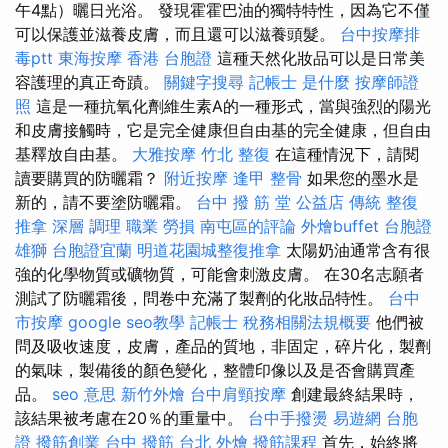
午4點）曬日光浴。 發現霍霍巴油的獨特特性，因為它不僅
可以保護並滋養皮膚，而且還可以滋養頭髮。
台中按摩排
毒ptt
東海按摩
香港 台胞證
這種天然化妝品可以是日常美
容護理的真正奇蹟。
關鍵字搜尋
記帳士 是什麼
按摩師證
照
這是一種抗氧化劑維生素A的一種形式，當與強烈的陽光
和皮膚接觸時，它是完全健康但自由基的完全健康，但自由
基釋放自由基。
大雅按摩
竹北 整復
在這種情況下，請閱
讀要購買的防曬霜？
附近按摩
逢甲 整骨
如果您的墨水是
新的，請不要塗防曬霜。
台中 撥 筋 堂 公益店 傳統 整復
推拿 深層 調理 職業 勞損 南屯區的評論
外燴buffet
台胞證
雄獅
台胞證宜蘭
明道花園城整復推拿
太陽奶油通常含有很
強的化學物質或礦物質，可能會刺激皮膚。 在30名志願者
測試了防曬霜後，問卷中充滿了製劑的化妝品特性。
台中
市按摩
google seo教學
記帳士 稅務相關法規概要
他們被
問及吸收速度，皮膚，產品的質地，非固定，碎片化，製劑
的氣味，製備後的顏色變化，整體印像以及是否會購買產
品。
seo 意思
新竹外燴
台中肩頸按摩
創建最終結果時，
該結果被考慮在20％的重量中。
台中手撥燙
易遊網 台胞
證
撥筋創業
台中 撥筋
台北 外燴
撥筋課程
首先，始終將