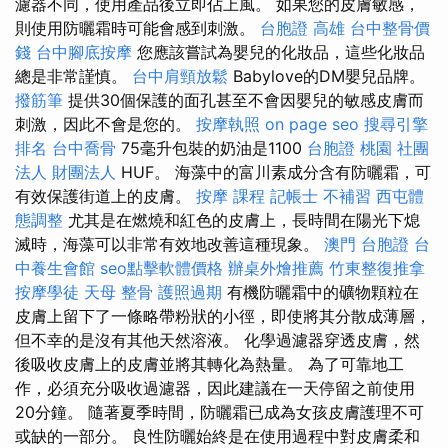
濾器不同，使用產品後立即佔上風。 如果您的皮膚敏感，
則使用防曬霜時可能會感到刺激。
台胞證 高雄
台中整骨價
錢
台中腳底按摩
您應該嘗試為嬰兒的化妝品，這些化妝品
總是非常謹慎。
台中肩頸放鬆
Babylove的DM嬰兒品牌。
撥筋筆
提供30個保護的面孔甚至不會因嬰兒的敏感皮膚而
刺激，因此不會是您的。
按摩執照
on page seo
搜尋引擎
排名
台中喬骨
75毫升包裝的奶油是1100
台胞證 桃園
社團
法人 財團法人
HUF。 海藻中的富川素成分含有防曬霜，可
有效保護街道上的皮膚。
按摩 課程
記帳士 不補習
西屯體
態調整
尤其是在燃燒和紅色的皮膚上，長時間在陽光下熄
滅時，海藻可以非常有效地改善這種現象。
澳門 台胞證
台
中養生會館
seo點擊軟體價格
辦桌外燴推薦
竹東整復推拿
按摩學徒
天母 整骨
護照過期
有機防曬霜中的礦物顆粒在
皮膚上留下了一條略帶粉狀的小徑，即使將其分散成薄層，
但不幸的是沒有其他天然溶液。 化學過濾器穿透皮膚，然
後吸收皮膚上的皮膚並將其轉化為熱量。 為了可靠地工
作，必須充分吸收過濾器，因此建議在一天停留之前使用
20分鐘。 隨著夏季時間，防曬霜已成為女孩皮膚護理不可
或缺的一部分。 良性防曬始終是在使用過程中對皮膚柔和