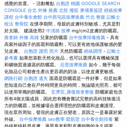
感覺的首選。 - 活動餐點
台胞證 桃園
GOOGLE SEARCH
CONSOLE
台北 外燴 推薦
北投 撥筋
柬埔寨簽證
經絡按摩
課程
台中養生會館
台中西屯區按摩推薦
竹北 整復
記帳士
稅法
整骨院
在懷孕期間，母親的皮膚特別敏感，尤其是對
於太陽。 建議使用2
中清路 按摩
mg/cm2皮膚的防曬霜。
推拿師
外燴 高雄
兒童的防曬霜
台中按摩排毒推薦
- 具有
高紫外線因子的面霜和噴霧劑，可以更有效地保護敏感的嬰
兒皮膚。
台胞證 護照 照片
天然防曬霜
經絡調理
-
記帳士
參考書
如果您喜歡天然化妝品，也可以選擇具有機械保護
和礦物質過濾器的防曬霜。
后里按摩推薦
如今，幾乎每個
化妝品公司都會生產出更容易的奶油，以使皮膚更敏感。
網路行銷
台胞證 遺失
面霜是防曬霜是一件好事，但是如果
您知道自己會在戶外時間更長的時間，無論陽光照亮，都可
以使用單獨的防曬霜。
玄濟宮_康復推拿整復
防曬家庭包含
所有4個太陽成員，因此您有機會嘗試完整的高科技恢復活
力的防曬霜，並根據場合選擇理想的防曬霜和皮膚護理。
現在眾所周知，發現的皮膚正在變老，原因之一是暴露於紫
外線。
台中按摩推薦
seo教學
鬆筋堂
台中養生館排毒
紫
外線射線耗盡皮膚，過早衰老和對皮膚細胞的永久損害。