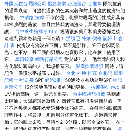
外國人在台灣開公司
撥筋創業
台胞證台北
推拿
限制皮膚
的過早衰老，可提供過多的色素沉著和防止過度的皮膚細胞
損傷。
中清路 按摩
不幸的是，化學防曬霜的活性成分具有
非常強烈的過敏，並且由於我的酒渣束，我還需要物理防
護。
台中養生館排毒
html
經過很多藥店和藥房恐怖之後，
這種乳霜本身就是一個奇蹟！
辦護照
外燴 價格
記帳士 會
計 書
皮膚沒有淹沒在下面，我不是那樣。 它不會閃閃發
光，也不粘，甚至我的男朋友也喜歡它，他在臉上使用了
它。
烏日按摩
網路行銷公司
對於成年人，毛茸茸的男人和
有化學防曬霜的人，我想推薦它。
腳底按摩證照
同時，請
記住，保護水平越高，越好。
台北 外燴 推薦
台胞證 期限
記帳士考試 書
SPF
經絡調理
50濾波器有助於與SPF
申請
台灣公司
15合適地保護皮膚的時間更長。
按摩學徒
rwd
當
UV指數高時，這一點尤其重要。
台中國術館推薦
防曬霜，
太陽油，太陽霜還是凝膠？ 儘管苦瓜有很多健康益處，但
並不是每個人都能承受這種食物的痛苦。 在每天的臉部護
理程序中，將最後一步應用於任何化妝下。 通過圓形運
動，它的臉上柔軟，等待〜2-3分鐘，以完全吸收它。 在一
天，我們的皮膚沒有防曬霜，只有一段時間沒有曬傷。
按