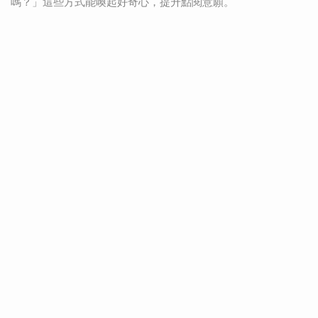
嗎？」這些方式能喚起好奇心，提升點閱意願。