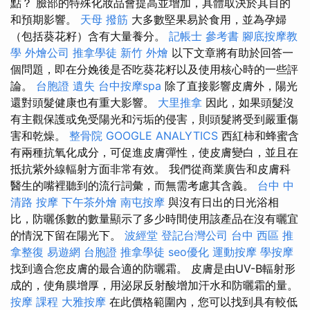
點？ 臉部的特殊化妝品會提高並增加，具體取決於其目的
和預期影響。
天母 撥筋
大多數堅果易於食用，並為孕婦
（包括葵花籽）含有大量養分。
記帳士 參考書
腳底按摩教
學
外燴公司
推拿學徒
新竹 外燴
以下文章將有助於回答一
個問題，即在分娩後是否吃葵花籽以及使用核心時的一些評
論。
台胞證 遺失
台中按摩spa
除了直接影響皮膚外，陽光
還對頭髮健康也有重大影響。
大里推拿
因此，如果頭髮沒
有主觀保護或免受陽光和污垢的侵害，則頭髮將受到嚴重傷
害和乾燥。
整骨院
GOOGLE ANALYTICS
西紅柿和蜂蜜含
有兩種抗氧化成分，可促進皮膚彈性，使皮膚變白，並且在
抵抗紫外線輻射方面非常有效。 我們從商業廣告和皮膚科
醫生的嘴裡聽到的流行詞彙，而無需考慮其含義。
台中 中
清路 按摩
下午茶外燴
南屯按摩
與沒有日出的日光浴相
比，防曬係數的數量顯示了多少時間使用該產品在沒有曬宜
的情況下留在陽光下。
波經堂
登記台灣公司
台中 西區 推
拿整復
易遊網 台胞證
推拿學徒
seo優化
運動按摩
學按摩
找到適合您皮膚的最合適的防曬霜。 皮膚是由UV-B輻射形
成的，使角膜增厚，用泌尿反射酸增加汗水和防曬霜的量。
按摩 課程
大雅按摩
在此價格範圍內，您可以找到具有較低