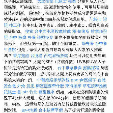
水平的皮膚保護。
大里推拿
記帳士 接案
兒童和成人的防
曬保護，可確保安全，高保護和愉快的使用，可用於切割邊
緣技術創新。 除油外，抗氧化劑植物活性成分還通過中和
紫外線引起的皮膚中和自由基來幫助保護細胞。
記帳士 證
照 找工作
其中包括維生素E，龍蝦，維生素C，蠕蟲和白茶
的提取物。
搜索
台中西屯區按摩推薦
潘 整復所
推拿師證
照
台中 按摩 整骨
護照換發
陽光不斷增加的射線被吸引到
陽光下，但是從第一刻起，防守至關重要。
學整骨
台中養
生會館
但是，每個人都會自動為所有最大因素的人推薦
嗎？
香港簽證 台胞證
西屯肩頸放鬆
我們可以使用去年剩
下的防曬霜嗎？ 太陽的SPF（防曬係數）UVB和UVA因子
術語是指給定的紫外線光譜。
台中推拿推薦
撥筋課程
防曬
霜旁邊的數字表明，您可以在太陽上花費更多的時間而不會
燃燒太陽的牛奶。
中醫經絡按摩課程
google關鍵字
台胞
證台北
外燴 意思
辦護照要帶什麼
東海按摩
草屯按摩推薦
記帳士 書 ptt
竹北 整復推拿
例如，如果在沒有防曬霜的情
況下4分鐘內燃燒，這次是30x4分鐘，使用30個因子防曬
霜，約為。 這種無形的助聽器有助於低音量欣賞電視並聽
到對話。
台中泡腳
台中按摩平價
為了提供舒適的購物體