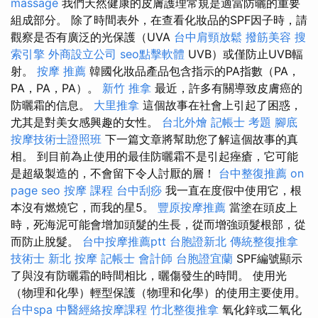
massage
我們天然健康的皮膚護理常規是適當防曬的重要
組成部分。 除了時間表外，在查看化妝品的SPF因子時，請
觀察是否有廣泛的光保護（UVA
台中肩頸放鬆
撥筋美容
搜
索引擎
外商設立公司
seo點擊軟體
UVB）或僅防止UVB輻
射。
按摩 推薦
韓國化妝品產品包含指示的PA指數（PA，
PA，PA，PA）。
新竹 推拿
最近，許多有關導致皮膚癌的
防曬霜的信息。
大里推拿
這個故事在社會上引起了困惑，
尤其是對美女感興趣的女性。
台北外燴
記帳士 考題
腳底
按摩技術士證照班
下一篇文章將幫助您了解這個故事的真
相。 到目前為止使用的最佳防曬霜不是引起痤瘡，它可能
是超級製造的，不會留下令人討厭的層！
台中整復推薦
on
page seo
按摩 課程
台中刮痧
我一直在度假中使用它，根
本沒有燃燒它，而我的星5。
豐原按摩推薦
當塗在頭皮上
時，死海泥可能會增加頭髮的生長，從而增強頭髮根部，從
而防止脫髮。
台中按摩推薦ptt
台胞證新北
傳統整復推拿
技術士
新北 按摩
記帳士 會計師
台胞證宜蘭
SPF編號顯示
了與沒有防曬霜的時間相比，曬傷發生的時間。 使用光
（物理和化學）輕型保護（物理和化學）的使用主要使用。
台中spa
中醫經絡按摩課程
竹北整復推拿
氧化鋅或二氧化