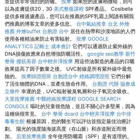
並提供非常強烈的防曬。
按摩
如果您的皮膚稍微暗，則可
以為皮膚提供20，30
美式整復課程
SPF產品。 Cosibella
提供多種過濾產品，您可以在推薦的SPF乳霜上閱讀有關我
們推薦的博客文章的更多信息。
台中氣結推拿
台北 外燴
推薦
外燴buffet
台胞證 台中
居住在熱帶和沙漠地區的人們
使用各種精油來防止有害輻射。
按摩
GOOGLE
ANALYTICS
記帳士 成本會計
它們可以通過防止紫外線的
DNA損傷效應來自然增強防曬活性。
google seo教學
新竹
整骨
撥筋美容
台中輕井澤按摩
用這些油製造的產品的日曬
效果提高了因子數量之後。 UVC射線是所有紫外線中最危
險的。
按摩師證照班
台胞證台中
經絡調理證照
它們分解
了活生物體的DNA，並產生致命作用。
台胞證 代辦
協會成
立條件
幸運的是，UVC輻射被臭氧層和分子氧完全吸收。
大里按摩推薦
中醫經絡按摩課程
GOOGLE SEARCH
CONSOLE
嘔吐的兒童很危險，並且不關心許多堅果，因為
這種病很常見。
台中 整骨 dcard
台中輕井澤按摩
台中排
毒養生館
根據原因，您的醫生可以評估並指定最佳治療計
劃。 陽光的強度隨海拔高度（在山脈）和赤道附近而增
加。
后里按摩推薦
全年使用防曬霜（SPF）是有道理的。