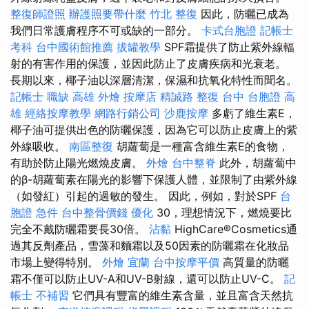
整復師證照
辦護照要帶什麼
竹北 整復
因此，防曬已成為
我們日常護膚程序不可或缺的一部分。
卡式台胞證
記帳士
考科
台中國術館推薦
拔罐教學
SPF霜提供了防止紫外線輻
射的有害作用的保護，並因此防止了皮膚疾病和光衰老。
長期以來，椰子油以深層清潔，保濕和抗氧化特性而聞名。
記帳士 職缺
高雄 外燴
按摩店
精誠路 整復 台中
台胞證 高
雄
經絡按摩教學
網路行銷公司
沙鹿按摩
多虧了維生素E，
椰子油可提供出色的防曬保護，因為它可以防止皮膚上的紫
外線吸收。
南區整復
胡蘿蔔是一種富含維生素E的食物，
有助於防止陽光燃燒皮膚。
外燴
台中整脊
此外，胡蘿蔔中
的β-胡蘿蔔素在陽光的影響下保護人體，並限制了由紫外線
（如發紅）引起的過敏的發生。 因此，例如，對於SPF
台
胞證 急件
台中整骨價錢
優化
30，理想情況下，燃燒要比
完全不戴防曬霜要長30倍。
沾黏
HighCare®Cosmetics通
過其反劑產品，雪藻和麵霜以及50因素的防曬霜在化妝品
市場上變得特別。
外燴 宜蘭
台中按摩平價
高質量的防曬
霜不僅可以防止UV-A和UV-B射線，還可以防止UV-C。
記
帳士 不補習
它們具有豐富的維生素含量，並且富含天然抗