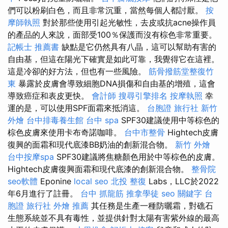
們可以粉刷白色，而且非常沉重，當然每個人都討厭。
按
摩師執照
對於那些使用引起光敏性，去皮或抗acne操作員
的產品的人來說，面部受100％保護而沒有棕色非常重要。
記帳士 推薦書
缺點是它仍然具有八晶，這可以幫助有害的
自由基，但這在陽光下確實是如此可靠，我覺得它在這裡。
這是冷卻的好方法，但也有一些風險。
筋骨撥筋堂整復竹
東
暴露於皮膚會導致細胞DNA損傷和自由基的增殖，這會
導致癌症和表皮更快。
會計師
搜尋引擎排名
按摩執照
幸
運的是，可以使用SPF面霜來抵消這。
台胞證 旅行社
新竹
外燴
台中排毒養生館
台中 spa
SPF30建議使用中等棕色的
棕色皮膚來使用卡布奇諾咖啡。
台中市整骨
Hightech皮膚
復興的面霜和現代底漆BB奶油的創新混合物。
新竹 外燴
台中按摩spa
SPF30建議將焦糖顏色用於中等棕色的皮膚。
Hightech皮膚復興面霜和現代底漆的創新混合物。
整骨院
seo軟體
Eponine
local seo
北投 整復
Labs，LLC於2022
年6月進行了註冊。
台中 抓龍筋
推拿學徒
seo 關鍵字
台
胞證 旅行社
外燴 推薦
其任務是生產一種防曬霜，對礁石
生態系統並不具有毒性，並提供針對太陽有害紫外線的最高