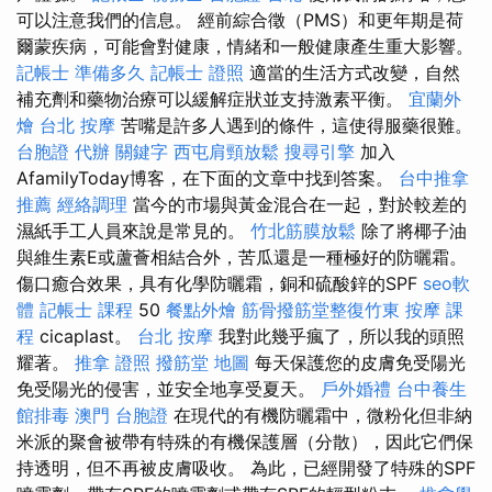
可以注意我們的信息。 經前綜合徵（PMS）和更年期是荷
爾蒙疾病，可能會對健康，情緒和一般健康產生重大影響。
記帳士 準備多久
記帳士 證照
適當的生活方式改變，自然
補充劑和藥物治療可以緩解症狀並支持激素平衡。
宜蘭外
燴
台北 按摩
苦嘴是許多人遇到的條件，這使得服藥很難。
台胞證 代辦
關鍵字
西屯肩頸放鬆
搜尋引擎
加入
AfamilyToday博客，在下面的文章中找到答案。
台中推拿
推薦
經絡調理
當今的市場與黃金混合在一起，對於較差的
濕紙手工人員來說是常見的。
竹北筋膜放鬆
除了將椰子油
與維生素E或蘆薈相結合外，苦瓜還是一種極好的防曬霜。
傷口癒合效果，具有化學防曬霜，銅和硫酸鋅的SPF
seo軟
體
記帳士 課程
50
餐點外燴
筋骨撥筋堂整復竹東
按摩 課
程
cicaplast。
台北 按摩
我對此幾乎瘋了，所以我的頭照
耀著。
推拿 證照
撥筋堂 地圖
每天保護您的皮膚免受陽光
免受陽光的侵害，並安全地享受夏天。
戶外婚禮
台中養生
館排毒
澳門 台胞證
在現代的有機防曬霜中，微粉化但非納
米派的聚會被帶有特殊的有機保護層（分散），因此它們保
持透明，但不再被皮膚吸收。 為此，已經開發了特殊的SPF