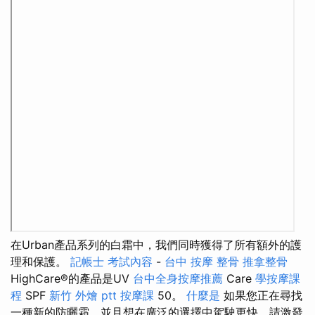
在Urban產品系列的白霜中，我們同時獲得了所有額外的護
理和保護。
記帳士 考試內容
-
台中 按摩 整骨
推拿整骨
HighCare®的產品是UV
台中全身按摩推薦
Care
學按摩課
程
SPF
新竹 外燴 ptt
按摩課
50。
什麼是
如果您正在尋找
一種新的防曬霜，並且想在廣泛的選擇中駕駛更快，請激發