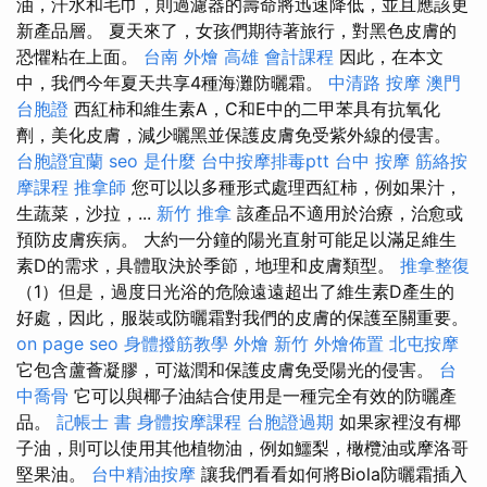
油，汗水和毛巾，則過濾器的壽命將迅速降低，並且應該更
新產品層。 夏天來了，女孩們期待著旅行，對黑色皮膚的
恐懼粘在上面。
台南 外燴
高雄 會計課程
因此，在本文
中，我們今年夏天共享4種海灘防曬霜。
中清路 按摩
澳門
台胞證
西紅柿和維生素A，C和E中的二甲苯具有抗氧化
劑，美化皮膚，減少曬黑並保護皮膚免受紫外線的侵害。
台胞證宜蘭
seo 是什麼
台中按摩排毒ptt
台中 按摩
筋絡按
摩課程
推拿師
您可以以多種形式處理西紅柿，例如果汁，
生蔬菜，沙拉，...
新竹 推拿
該產品不適用於治療，治愈或
預防皮膚疾病。 大約一分鐘的陽光直射可能足以滿足維生
素D的需求，具體取決於季節，地理和皮膚類型。
推拿整復
（1）但是，過度日光浴的危險遠遠超出了維生素D產生的
好處，因此，服裝或防曬霜對我們的皮膚的保護至關重要。
on page seo
身體撥筋教學
外燴 新竹
外燴佈置
北屯按摩
它包含蘆薈凝膠，可滋潤和保護皮膚免受陽光的侵害。
台
中喬骨
它可以與椰子油結合使用是一種完全有效的防曬產
品。
記帳士 書
身體按摩課程
台胞證過期
如果家裡沒有椰
子油，則可以使用其他植物油，例如鱷梨，橄欖油或摩洛哥
堅果油。
台中精油按摩
讓我們看看如何將Biola防曬霜插入