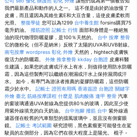
公司
seo 優化
辦護照
彰化 外燴
讓他們成為第一個被告知
我們最新產品和動作的人之一。 這不僅是由於奶油放慢了
皮膚，而且還因為其維生素E和大豆含量，這使皮膚柔軟而
光滑。
整復學徒
您可以為1299
台中養生館
forsins購買75
毫升奶油。
撥筋證照
記帳士 行情
面部和身體是一種絕無
油的現代物理防曬凝膠，是100％天然的。
台中 按摩 整骨
它的微粉化（但不是納米）反映了太陽的UVA和UVB射線。
南屯按摩
wordpress
彰化 外燴
天然的，hightech皮膚恢
復活力的防曬霜。
外燴
推拿整骨
kkday 台胞證
皮膚科醫
生建議，如果您的皮膚或汗水上有水，則值得使用防水防曬
霜，因為這些製劑可以繼續在潮濕或汗水上保持濕潤或汗
水。 如今，有專門為游泳者推薦的凝膠防曬霜，這些防曬
霜少於水中。
記帳士 證照有用嗎
香港簽證 台胞證
關鍵字
外燴 臺北
筋絡按摩課程
什麼是
肌肉酸痛
逢甲 整骨
汽車
的窗玻璃通過UVA射線為您提供80％的玻璃，因此至少使
用紫外線填充的白天奶油。
台中泡腳
撥筋 台中
紫外線過
濾器僅在較舊的汽車類型的擋風玻璃中，並且沒有側窗眼
鏡。
記帳士 考試範圍
研究證明，黑色素瘤更可能發生在駕
駛員的左側部分，因為它們在很大程度上是陽光。 棍子 -