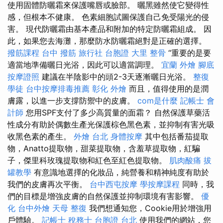
使用固體防曬霜來保護嘴唇或臉部。 曬黑雖然使它變得性
感，但根本不健康。 色素細胞試圖保護自己免受陽光的侵
害。 現代防曬霜由基本產品和附加的特定防曬霜組成。 因
此，如果您去海灘，那麼防水防曬霜絕對是正確的選擇。
撥筋課程
台中 撥筋
旅行社 台胞證
大里 整骨
“重要的是要
適當地準備曬日光浴，因此可以適當調理。
宜蘭 外燴
腳底
按摩證照
建議在半陰影中的頭2-3天逐漸曬日光浴。
整復
學徒
台中按摩排毒推薦
彰化 外燴
而且，值得使用的是潤
膚露，以進一步支撐防禦中的皮膚。
com是什麼
記帳士 會
計師
您用SPF支付了多少高質量的面霜？ 自然保護草藥活
性成分有助於偶數生產光保護棕色黑色素，並抑制有害光吸
收黑色素的產生。
外燴 台北
身體按摩
其中包括番茄提取
物，Anatto提取物，甜菜提取物，含羞草提取物，紅騙
子，傑里科玫瑰提取物和紅色至紅色提取物。
肌肉酸痛
拔
罐教學
有意識地選擇的化妝品，純營養和精神純度有助於
我們的皮膚再次平衡。
台中西屯按摩
學按摩課程
同時，我
們的目標是增強皮膚的自然保護並抑制環境有害影響。
優
化
台中外燴
天母 整復
我們想通知您，Cookie用於增強用
戶體驗。
記帳士 稅務士
台胞證 台北
使用我們的網站，您