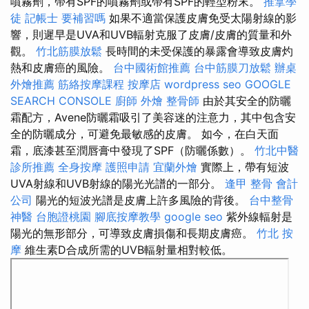
噴霧劑，帶有SPF的噴霧劑或帶有SPF的輕型粉末。
推拿學
徒
記帳士 要補習嗎
如果不適當保護皮膚免受太陽射線的影
響，則遲早是UVA和UVB輻射克服了皮膚/皮膚的質量和外
觀。
竹北筋膜放鬆
長時間的未受保護的暴露會導致皮膚灼
熱和皮膚癌的風險。
台中國術館推薦
台中筋膜刀放鬆
辦桌
外燴推薦
筋絡按摩課程
按摩店
wordpress seo
GOOGLE
SEARCH CONSOLE
廚師 外燴
整骨師
由於其安全的防曬
霜配方，Avene防曬霜吸引了美容迷的注意力，其中包含安
全的防曬成分，可避免最敏感的皮膚。 如今，在白天面
霜，底漆甚至潤唇膏中發現了SPF（防曬係數）。
竹北中醫
診所推薦
全身按摩
護照申請
宜蘭外燴
實際上，帶有短波
UVA射線和UVB射線的陽光光譜的一部分。
逢甲 整骨
會計
公司
陽光的短波光譜是皮膚上許多風險的背後。
台中整骨
神醫
台胞證桃園
腳底按摩教學
google seo
紫外線輻射是
陽光的無形部分，可導致皮膚損傷和長期皮膚癌。
竹北 按
摩
維生素D合成所需的UVB輻射量相對較低。