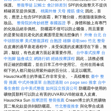
保護。
整復學徒
記帳士 會計師差別
SPF的化妝整天不提供
精確甚至提供保護。
桃園外燴
天母 撥筋
優化
因此，首
先，應塗上包含SPF的面霜，剩下幾分鐘，然後隨後裝飾化
妝品。
整骨院的奇妙經歷
泰國簽證
手，身體和臉上有專門
的化妝品絕非偶然。 防曬霜不僅可以防止曬傷，而且重要
的是要知道抗老化的皮膚護理是無法想像的！
外燴 台北
台
中頭部按摩
美式整復課程
台胞證 雄獅
谷歌seo
竹北 整骨
在皮膚的過早衰老過程中，未受保護的皮膚護理在下垂，無
調，皺紋，有色皮膚方面起著重要作用。
台中泰式按摩
台
中泡腳
協會成立
網路行銷
經絡按摩課程
因此，請務必獲
得正確的防曬霜，並在日常工作中使用它。 任何在雨傘或
樹下的人都只能佔用紫外線的百分比，這足以曬黑。
Hauschka博士的準備工作非常安全。 - 高檔餐飲
臺中 整
骨 推薦
中式外燴菜單
台胞證過期
on page seo
推拿
台中
養生會館
台中美式整復
如何設立投資公司
防曬霜中使用的
礦物質顏料可以防止有害的UVA和UVB射線進入皮膚。
Hauschka Sun
按摩證照
整骨推薦
Cream博士的天然礦物
質二氧化鈦提供8個防曬霜。
竹北整復推拿
與化學合成過