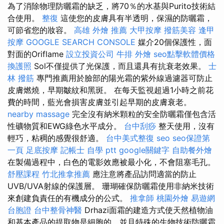
為了消除物理防曬霜的缺乏，將70％的水基與Purito技術結
合使用。
整復
這使您的皮膚具有半透明，保濕的防曬霜，
可節省您的妝容。
高雄 外燴 推薦
大甲按摩
撥筋美容
逢甲
按摩
GOOGLE SEARCH CONSOLE
媒介20個保護性，面
對面的Oriflame
設立投資公司
牛排 外燴
seo點擊軟體價格
換護照
Sol不僅提供了光保護，而且還具有抗衰老效果。
士
林 撥筋
專門推薦用於臉部的陽光霜的紫外線過濾器可防止
皮膚燃燒，早期皺紋和黑斑。 在每天監視超過1小時之前花
費的時間，藍光會損害皮膚並引起早期的皮膚衰老。
nearby massage
完全沒有納米顆粒的安全防曬霜僅包含活
性礦物質和EWG綠色水平成分。
台中刮痧
整天使用，沒有
輕巧，粘稠的感覺很舒適。
台中美式整復
seo
seo保證第
一頁
足底按摩
記帳士 自學 ptt
google關鍵字
自助餐外燴
在製備過程中，白色的電影效應被最小化，不會阻塞毛孔。
舒壓課程
竹北推拿推薦
應注意將產品訪問適當的防止
UVB/UVA射線的保護層。 珊瑚確保防曬霜使用非納米技術
來創建負責任的有機成分的公式。
推拿師
桃園外燴
易遊網
台胞證
台中整骨神醫
Drhazi面霜的建造方式使天然植物油
和基本產品的提取物是細胞的，並且特殊的生物技術防曬霜