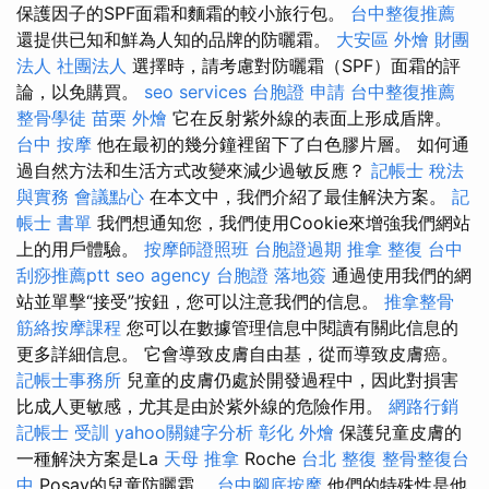
保護因子的SPF面霜和麵霜的較小旅行包。
台中整復推薦
還提供已知和鮮為人知的品牌的防曬霜。
大安區 外燴
財團
法人 社團法人
選擇時，請考慮對防曬霜（SPF）面霜的評
論，以免購買。
seo services
台胞證 申請
台中整復推薦
整骨學徒
苗栗 外燴
它在反射紫外線的表面上形成盾牌。
台中 按摩
他在最初的幾分鐘裡留下了白色膠片層。 如何通
過自然方法和生活方式改變來減少過敏反應？
記帳士 稅法
與實務
會議點心
在本文中，我們介紹了最佳解決方案。
記
帳士 書單
我們想通知您，我們使用Cookie來增強我們網站
上的用戶體驗。
按摩師證照班
台胞證過期
推拿 整復
台中
刮痧推薦ptt
seo agency
台胞證 落地簽
通過使用我們的網
站並單擊“接受”按鈕，您可以注意我們的信息。
推拿整骨
筋絡按摩課程
您可以在數據管理信息中閱讀有關此信息的
更多詳細信息。 它會導致皮膚自由基，從而導致皮膚癌。
記帳士事務所
兒童的皮膚仍處於開發過程中，因此對損害
比成人更敏感，尤其是由於紫外線的危險作用。
網路行銷
記帳士 受訓
yahoo關鍵字分析
彰化 外燴
保護兒童皮膚的
一種解決方案是La
天母 推拿
Roche
台北 整復
整骨整復台
中
Posay的兒童防曬霜。
台中腳底按摩
他們的特殊性是他