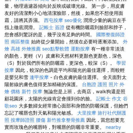
量，物理過濾器傾向於反映或破壞光線。 第一步，用皮膚
友好的清潔劑小心地清潔臉部，然後，如果您不想使用面
霜，請將其弄濕。
西屯按摩
seo優化
潤滑少量的豌豆在手
指上徹底潤滑。
記帳士 簽證
從有機防曬霜到臉部和脖子，
您會感到驚訝的是，幾乎沒有足夠的時間。
國際整復師證
照
南區整復
始終從少量開始，然後在必要時逐漸添加。
外
燴 高雄
外燴推薦
seo點擊軟體
運動按摩
有一種非常淡淡
的顏色，更輕（V）皮膚和天然材料更顏色更顏色，深色
（S）對於我們所有的防曬霜，更深色，較深（S）。
學習
按摩
因此，較深的色調是平均和陽光的最佳選擇，而較輕
是嬰兒和雪
逢甲按摩
- 白色皮膚的最佳選擇。 全天面對太
陽射線的膚色值得更加精確的保護。
台胞證 護照 照片
外
燴 價格
新竹 按摩
無論您是上班，去商店，walk狗還是照
顧花園床，太陽的光線肯定會撞到你的臉。
記帳士 作文
谷
歌seo
大多數婦女經常擔心面部和身體的防曬保護，但她們
忘記了嘴唇也對天氣和陽光敏感。
大里按摩
旅行社代辦護
照
按摩師證照
腰傷
新竹推拿整骨推薦
因此，當您想要充
實而玫瑰色的嘴唇時，對嘴唇的防曬非常重要。
nearby