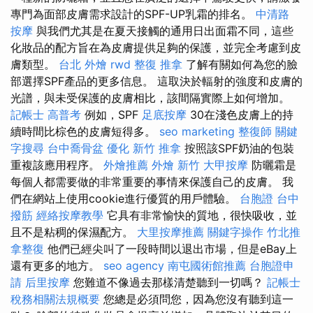
專門為面部皮膚需求設計的SPF-UP乳霜的排名。
中清路
按摩
與我們尤其是在夏天接觸的通用日出面霜不同，這些
化妝品的配方旨在為皮膚提供足夠的保護，並完全考慮到皮
膚類型。
台北 外燴
rwd
整復 推拿
了解有關如何為您的臉
部選擇SPF產品的更多信息。 這取決於輻射的強度和皮膚的
光譜，與未受保護的皮膚相比，該間隔實際上如何增加。
記帳士 高普考
例如，SPF
足底按摩
30在淺色皮膚上的持
續時間比棕色的皮膚短得多。
seo marketing
整復師
關鍵
字搜尋
台中喬骨盆
優化
新竹 推拿
按照該SPF奶油的包裝
重複該應用程序。
外燴推薦
外燴 新竹
大甲按摩
防曬霜是
每個人都需要做的非常重要的事情來保護自己的皮膚。 我
們在網站上使用cookie進行優質的用戶體驗。
台胞證 台中
撥筋
經絡按摩教學
它具有非常愉快的質地，很快吸收，並
且不是粘稠的保濕配方。
大里按摩推薦
關鍵字操作
竹北推
拿整復
他們已經尖叫了一段時間以退出市場，但是eBay上
還有更多的地方。
seo agency
南屯國術館推薦
台胞證申
請
后里按摩
您難道不像過去那樣清楚聽到一切嗎？
記帳士
稅務相關法規概要
您總是必須問您，因為您沒有聽到這一