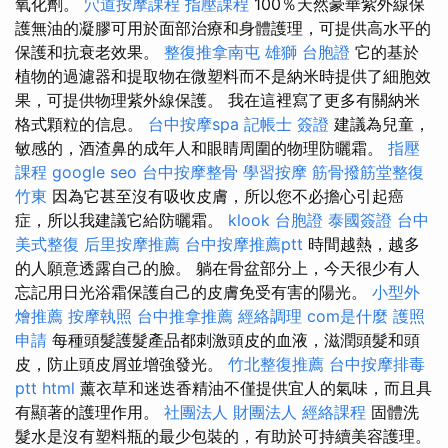
氧化劑。
穴道按摩課程
指壓課程
100％天然豪華紫外線保
護無油的凝膠可用於面部治療和身體護理，可提供高水平的
保護和抗衰老效果。
整復推拿南屯
雄獅 台胞證
它的基於
植物的過濾器和提取物在微塑料而不是納米時提供了細胞效
果，可提供物理紫外線保護。 我在這裡寫了更多有關納米
格式顆粒的信息。
台中按摩spa
記帳士 簽證
建議為兒童，
敏感的，酒渣鼻的成年人和眼睛周圍的物理防曬霜。
指壓
課程
google seo
台中按摩整骨
學習按摩
筋骨撥筋堂整復
竹東
因為它甚至沒有吸收皮膚，所以您不必擔心引起癌
症，所以我建議它給防曬霜。
klook 台胞證
泰國簽證
台中
美式整復
后里按摩推薦
台中按摩推薦ptt
時間越熱，越多
的人願意透露自己的臉。 躺在骨盆部分上，今天很少有人
忘記用日光浴霜保護自己的皮膚免受有害的陽光。
小型外
燴推薦
按摩執照
台中推拿推薦
經絡調理
com是什麼
護照
申請
每種頭髮護髮產品都刺激頭皮的血液，滋潤頭髮和頭
皮，防止頭皮屑並增強發光。
竹北整復推薦
台中按摩排毒
ptt
html
薰衣草和迷迭香精油不僅提供宜人的氣味，而且具
有顯著的護理作用。
社團法人 財團法人
經絡課程
固體洗
髮水是沒有塑料瓶的最少包裝的，有助於可持續美容護理。