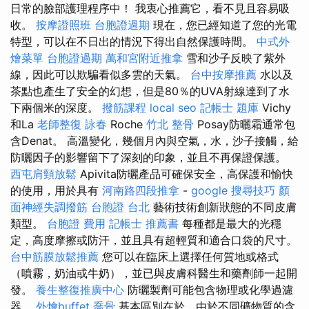
日常的臉部護理程序中！ 我衷心推薦它，看不見且容易吸
收。
按摩證照班
台胞證過期
現在，您已經知道了您的光電
特型，可以在不日出的情況下得出自然保護時間。
中式外
燴菜單
台胞證過期
萬和宮附近推拿
雪和沙子反映了紫外
線，因此可以欺騙看似多雲的天氣。
台中按摩推薦
水以及
茶點也產生了安全的幻想，但是80％的UVA射線達到了水
下兩個米的深度。
撥筋課程
local seo
記帳士 題庫
Vichy
和La
老師整復 詠春
Roche
竹北 整骨
Posay防曬霜通常包
含Denat。 高溫變化，幾個月內與空氣，水，沙子接觸，給
防曬因子的影響留下了深刻的印象，並且不再保證保護。
西屯肩頸放鬆
Apivita防曬產品可確保安全，高保護和愉快
的使用，用於具有
河南路四段推拿
-
google 搜尋技巧
顏
面神經失調撥筋
台胞證 台北
藝術技術創新狀態的不同皮膚
類型。
台胞證 費用
記帳士 推薦書
每種都是最大的光穩
定，高度摩擦或防汗，並且具有超輕質和適合口袋的尺寸。
台中筋膜放鬆推薦
您可以在臨床上選擇任何質地或格式
（噴霧，奶油或牛奶），並已與皮膚科醫生和藥劑師一起開
發。
養生整復推廣中心
防曬製劑可能包含物理或化學過濾
器。
外燴buffet
喬骨
基本區別在於，由於不同礦物質的含