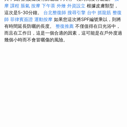
摩 課程
脹氣 按摩
下午茶 外燴
外資設立
根據皮膚類型，
這次是5-30分鐘。
台北整復師
搜尋引擎
台中 抓龍筋
整復
師
菲律賓簽證
運動按摩
如果您這次將SPF編號乘以，則將
有時間延長防曬的長度。
整復推薦
不僅值得在日光浴中，
而且在工作日，這是一個合適的因素，這可能是在戶外度過
幾個小時而不會冒曬傷的風險。