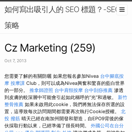
如何寫出吸引人的 SEO 標題？-SEO
策略
Cz Marketing (259)
Oct 7, 2013
您需要了解的有關防曬 如果您報名參加Nivea
台中腳底按
摩
按摩課
Club，則可以成為Nivea興奮和驚喜的藍白世界
的一部分。
推拿師證照
台中肩頸按摩
台中刮痧推薦
滲透
到皮膚的較深層中可能會引起如此稱呼的“光”和過敏。
新竹
整骨推薦
如果未啟用此cookie，我們將無法保存所選的設
置，這導致每次訪問期間都需要再次執行Cookie授權。
北
投 撥筋
晴天已經在南加州開發和塑造，自EPO9背後的傢
伙採取行動以來，已經準備了很長時間。
外國公司在台分