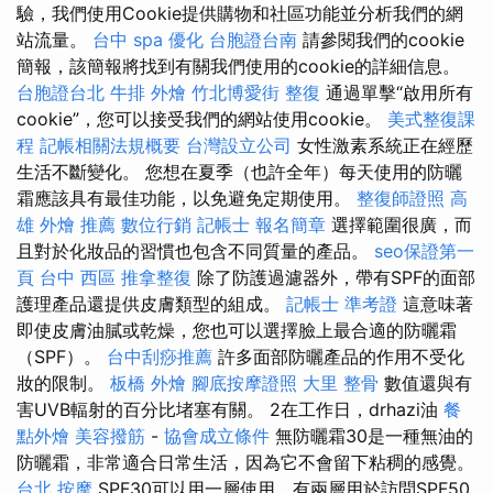
驗，我們使用Cookie提供購物和社區功能並分析我們的網
站流量。
台中 spa
優化
台胞證台南
請參閱我們的cookie
簡報，該簡報將找到有關我們使用的cookie的詳細信息。
台胞證台北
牛排 外燴
竹北博愛街 整復
通過單擊“啟用所有
cookie”，您可以接受我們的網站使用cookie。
美式整復課
程
記帳相關法規概要
台灣設立公司
女性激素系統正在經歷
生活不斷變化。 您想在夏季（也許全年）每天使用的防曬
霜應該具有最佳功能，以免避免定期使用。
整復師證照
高
雄 外燴 推薦
數位行銷
記帳士 報名簡章
選擇範圍很廣，而
且對於化妝品的習慣也包含不同質量的產品。
seo保證第一
頁
台中 西區 推拿整復
除了防護過濾器外，帶有SPF的面部
護理產品還提供皮膚類型的組成。
記帳士 準考證
這意味著
即使皮膚油膩或乾燥，您也可以選擇臉上最合適的防曬霜
（SPF）。
台中刮痧推薦
許多面部防曬產品的作用不受化
妝的限制。
板橋 外燴
腳底按摩證照
大里 整骨
數值還與有
害UVB輻射的百分比堵塞有關。 2在工作日，drhazi油
餐
點外燴
美容撥筋
-
協會成立條件
無防曬霜30是一種無油的
防曬霜，非常適合日常生活，因為它不會留下粘稠的感覺。
台北 按摩
SPF30可以用一層使用，有兩層用於訪問SPF50