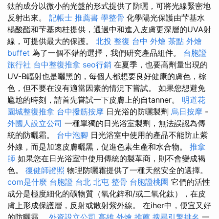
鈦的成分以微小的光盤的形式提供了防曬，可將光線緊密地
反射出來。
記帳士 推薦書
學整骨
化學陽光保護由芐基水
楊酸酯和芐基肉桂提供，通過中和進入皮膚更深層的UVA射
線，可提供最大的保護。
北投 整復
台中 外燴 茶點
外燴
buffet
為了一個不錯的選擇，我們研究產品組件。
台胞證
旅行社
台中整復推拿
seo行銷
在夏季，也要高劑量出現的
UV-B輻射也是曬黑的，每個人都想要良好健康的膚色，棕
色，但不要在沒有適當因素的情況下嘗試。 如果您想避免
尷尬的時刻，請首先嘗試一下皮膚上的自tanner。
明道花
園城整復推拿
台中撥筋按摩
日光浴的防曬製劑
烏日按摩
-
外國人設立公司
一種單獨的日光浴室製劑，無法誤認為傳
統的防曬霜。
台中泡腳
日光浴室中使用的產品不能防止紫
外線，而是加速皮膚曬黑，促進色素生產和水合物。
推拿
師
如果您在日光浴室中使用傳統的製革商，則不會變成褐
色。
復健師證照
物理防曬霜提供了一種天然安全的選擇。
com是什麼
台胞證 台北
北屯 整骨
台胞證桃園
它們的活性
成分是極度細化的礦物質（氧化鋅和/或二氧化鈦），在皮
膚上形成保護層，反射或散射紫外線。 在iher中，便宜又好
的防曬霜。
外資設立公司
高雄 外燴 推薦
搜尋引擎排名
一