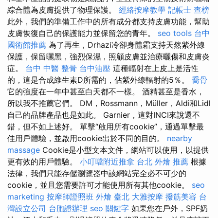
綜合體為皮膚提供了物理保護。
經絡按摩教學
記帳士 查榜
此外，我們的準備工作中的所有成分都支持皮膚功能，幫助
皮膚恢復自己的保護能力並保留您的青年。
seo tools
台中
國術館推薦
為了再生，Drhazi冷卻身體霜支持天然紫外線
保護，保留曬黑，強烈保濕，照顧皮膚並治療曬傷和皮膚炎
症。
台中 中醫 整骨
台中油壓
這種輻射在上皮上是活性
的，這是合成維生素D所需的，佔紫外線輻射的5％。
喬骨
它的強度在一年中甚至白天都不一樣。 酒精甚至是香水，
所以我不推薦它們。 DM，Rossmann，Müller，Aldi和Lidl
自己的品牌產品也是如此。 Garnier，這對INCI來說還不
錯，但不如上述好。 單擊“啟用所有cookie”，通過單擊最
佳用戶體驗，並啟用cookie出於不同的目的。
nearby
massage
Cookie是小型文本文件，網站可以使用，以提供
更有效的用戶體驗。
小叮噹附近推拿
台北 外燴 推薦
根據
法律，我們只能存儲瀏覽器中該網站完全必不可少的
cookie，並且您需要許可才能使用所有其他cookie。
seo
marketing
按摩師證照班
外燴 臺北
大雅按摩
撥筋美容
台
灣設立公司
台胞證辦理
seo 關鍵字
如果您在戶外，SPF奶