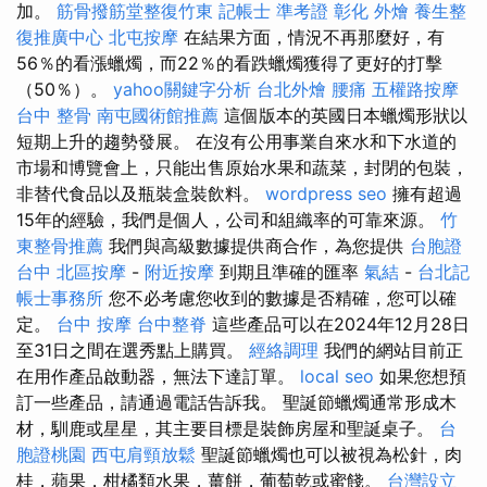
加。
筋骨撥筋堂整復竹東
記帳士 準考證
彰化 外燴
養生整
復推廣中心
北屯按摩
在結果方面，情況不再那麼好，有
56％的看漲蠟燭，而22％的看跌蠟燭獲得了更好的打擊
（50％）。
yahoo關鍵字分析
台北外燴
腰痛
五權路按摩
台中 整骨
南屯國術館推薦
這個版本的英國日本蠟燭形狀以
短期上升的趨勢發展。 在沒有公用事業自來水和下水道的
市場和博覽會上，只能出售原始水果和蔬菜，封閉的包裝，
非替代食品以及瓶裝盒裝飲料。
wordpress seo
擁有超過
15年的經驗，我們是個人，公司和組織率的可靠來源。
竹
東整骨推薦
我們與高級數據提供商合作，為您提供
台胞證
台中
北區按摩
-
附近按摩
到期且準確的匯率
氣結
-
台北記
帳士事務所
您不必考慮您收到的數據是否精確，您可以確
定。
台中 按摩
台中整脊
這些產品可以在2024年12月28日
至31日之間在選秀點上購買。
經絡調理
我們的網站目前正
在用作產品啟動器，無法下達訂單。
local seo
如果您想預
訂一些產品，請通過電話告訴我。 聖誕節蠟燭通常形成木
材，馴鹿或星星，其主要目標是裝飾房屋和聖誕桌子。
台
胞證桃園
西屯肩頸放鬆
聖誕節蠟燭也可以被視為松針，肉
桂，蘋果，柑橘類水果，薑餅，葡萄乾或蜜餞。
台灣設立