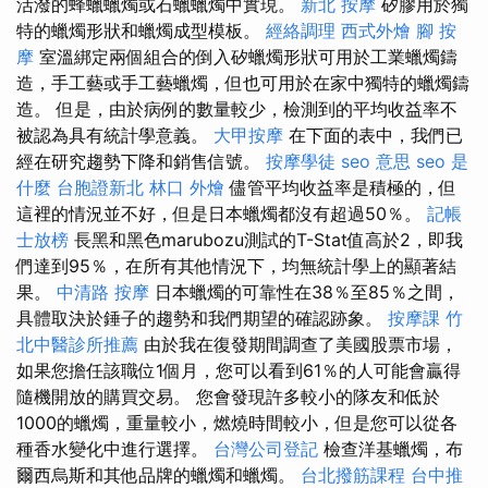
活潑的蜂蠟蠟燭或石蠟蠟燭中實現。
新北 按摩
矽膠用於獨
特的蠟燭形狀和蠟燭成型模板。
經絡調理
西式外燴
腳 按
摩
室溫綁定兩個組合的倒入矽蠟燭形狀可用於工業蠟燭鑄
造，手工藝或手工藝蠟燭，但也可用於在家中獨特的蠟燭鑄
造。 但是，由於病例的數量較少，檢測到的平均收益率不
被認為具有統計學意義。
大甲按摩
在下面的表中，我們已
經在研究趨勢下降和銷售信號。
按摩學徒
seo 意思
seo 是
什麼
台胞證新北
林口 外燴
儘管平均收益率是積極的，但
這裡的情況並不好，但是日本蠟燭都沒有超過50％。
記帳
士放榜
長黑和黑色marubozu測試的T-Stat值高於2，即我
們達到95％，在所有其他情況下，均無統計學上的顯著結
果。
中清路 按摩
日本蠟燭的可靠性在38％至85％之間，
具體取決於錘子的趨勢和我們期望的確認跡象。
按摩課
竹
北中醫診所推薦
由於我在復發期間調查了美國股票市場，
如果您擔任該職位1個月，您可以看到61％的人可能會贏得
隨機開放的購買交易。 您會發現許多較小的隊友和低於
1000的蠟燭，重量較小，燃燒時間較小，但是您可以從各
種香水變化中進行選擇。
台灣公司登記
檢查洋基蠟燭，布
爾西烏斯和其他品牌的蠟燭和蠟燭。
台北撥筋課程
台中推