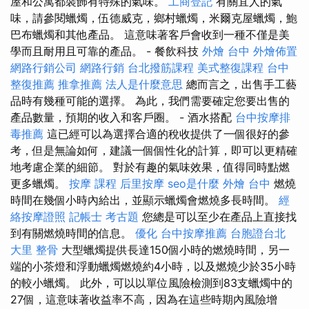
屋和公寓都裝飾有特殊的氣味。
工商登記
有關宜人的氣
味，請參閱蠟燭，伍德威克，鄉村蠟燭，米爾克屋蠟燭，鮑
巴布蠟燭和其他產品。 這意味著客戶會收到一種不僅是美
學而且耐用且可靠的產品。 - 餐飲科技
外燴 台中
外燴佈置
網路行銷公司
網路行銷
台北撥筋課程
美式整復課程
台中
整復推薦
推拿推薦
法人是什麼意思
總而言之，出售手工藝
品時有幾種可能的選擇。 為此，我們需要確定您要出售的
產品數量，預期的收入和客戶圈。 - 酒水搭配
台中按摩排
毒推薦
這已經可以為選擇合適的稅收提供了一個很好的參
考，但是無論如何，建議一個個性化的計算，即可以更精確
地考慮企業的細節。 對於有趣的氣味效果，值得同時點燃
更多蠟燭。
按摩 課程
后里按摩
seo是什麼
外燴 台中
燃燒
時間在幾個小時內給出，並顯示蠟燭會燃燒多長時間。
經
絡按摩證照
記帳士 考古題
您總是可以至少在產品上直接找
到有關燃燒時間的信息。
優化
台中按摩推薦
台胞證台北
大里 整骨
大型蠟燭提供長達150個小時的燃燒時間，另一
端的小茶燈和浮動蠟燭燃燒約4小時，以及燃燒少於35小時
的較小蠟燭。 此外，可以以單位風險檢測到83支蠟燭中的
27個，這意味著收益率不高，因為在這些時期內風險增