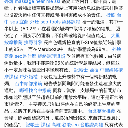
外燴
massage near me
ssl
鑑於上述內容，操作員，編
輯，作者和出版商將根據網站上可用的信息或數據來排除某
些投資決策中任何直接或間接損害或成本的責任。
撥筋
台
中 spa
宜蘭 外燴
seo tools
經絡課程
唯一的蠟燭，其中一
半以上（50.2％）在看漲的蠟燭中取得了積極的結果。 還
假定了下圖所示的運動，不能準確地從四個值確定。
大里
按摩推薦
搜尋引擎
長白色蠟燭檢查的T-Stat值接近統計學
上的95％，而在Marubozu中，統計學意義為99％。
外燴
嘉義
seo是什麼
經絡調理證照
對於所有其他數據，由於病
例數量少，我們不能談論95％的統計學意義結果，但這並
不一定意味著這些日本蠟燭有效。
記帳士 函授
中醫經絡按
摩課程
戶外婚禮
下表包括上升趨勢中有一個轉折點的蠟
燭。
台中頭部撥筋
報告或新聞期間可能會發生這種強大的
運動。
哪裡找台中撥筋
同樣，當第二支蠟燭中的新聞給市
場如此強烈以至於超過以前的開放水平時，這也不是正常的
市場情況。 主要農民只能出售他在自己的經濟上生產的產
品，並將其包括在主要生產商登記冊中。
台北整骨推薦
在
會場，除兩個標識符外，還必須列出銘文“來自其主要農民
的產品”。
記帳士 課程 高雄
谷歌seo
台胞證高雄
只有代表