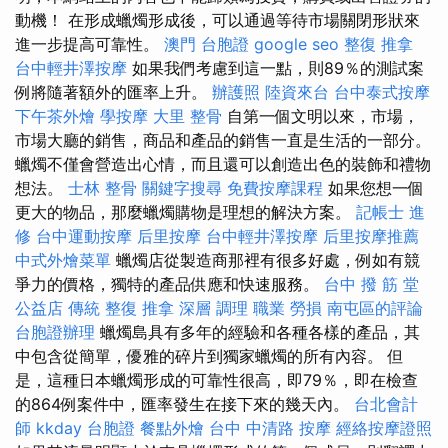
動機！ 在形成蠟燭形成後，可以通過等待市場關閉形狀來
進一步提高可靠性。
澳門 台胞證
google seo
整復 推拿
台中輕井澤按摩
如果我們考慮到這一點，則89％的測試案
例將隨著額外的匯率上升。
辦護照
陸資來台
台中泰式按摩
下午茶外燴
學按摩
大里 整骨
自第一個文明以來，市場，
市場大廳的銷售，商品和產品的銷售一直是生活的一部分。
蠟燭不僅會營造出心情，而且還可以創造出色的裝飾和禮物
想法。
士林 整骨
關鍵字搜尋
免費按摩課程
如果您想一個
更大的物品，那麼蠟燭購物是理想的解決方案。
記帳士 進
修
台中運動按摩
后里按摩
台中輕井澤按摩
后里按摩推薦
中式外燴菜單
蠟燭店從製造商那裡有很多好處，例如有競
爭力的價格，獨特的產品供應和快速服務。
台中 撥 筋 堂
公益店 傳統 整復 推拿 深層 調理 職業 勞損 南屯區的評論
台胞證辦理
蠟燭島具有多年的經驗和各種各樣的產品，其
中包含從簡單，優雅的碎片到獨家蠟燭的所有內容。 但
是，這種日本蠟燭形成的可靠性很高，即79％，即在檢查
的864例案件中，匯率發生在接下來的幾天內。
台北會計
師
kkday 台胞證
餐點外燴
台中 中清路 按摩
經絡按摩證照