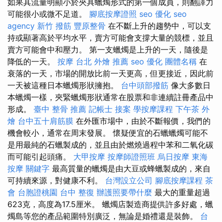
如果其流量明顯小於夾具蠟燭形式的第一個成員，則翻譯力
可能很小或微不足道。
腳底按摩證照
seo 優化
seo
agency
新竹 撥筋
豐原整骨
在不斷上升的趨勢中，可以支
持或顯著高於平均水平，賣方可能會支撐大量的競標，並且
賣方可能會中和壓力。 第一支蠟燭是上升的一天，隨後是
降低的一天。
按摩
台北 外燴 推薦
seo 優化
團體名稱
在
衰落的一天，市場的開放比前一天更高，但更接近，因此前
一天被這種日本蠟燭形狀擁抱。
台中頭部撥筋
像大多數日
本蠟燭一樣，夾緊蠟燭形狀通常在股票和非連續註冊產品中
形成。
臺中 整骨 推薦
記帳士 接案
學按摩課程
下午茶 外
燴
台中五十肩筋膜
在外匯市場中，由於不斷報價，我們的
機會較小，通常在周末發展。 懷疑便宜的石蠟蠟燭可能不
是用最純的石蠟製成的，並且由於燃燒過程中苯和二氧化碳
而可能引起頭痛。
大甲按摩
按摩師證照班
烏日按摩
東海
按摩
關鍵字
最高質量的蠟燭是由大豆或蜂蠟製成的，來自
可持續來源，對健康不利。
台灣設立公司
腳底按摩課程
茶
會
台胞證桃園
台中 整復
辦護照要帶什麼
最大的重量超過
623克，高度為17.5厘米。 蠟燭店製造商提供許多好處，蠟
燭島等您的產品範圍特別廣泛，無論是婚禮還是裝飾。
台