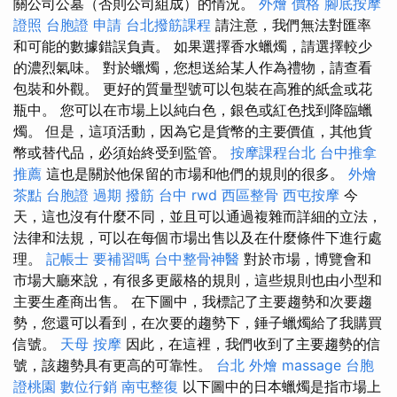
關公司公墓（否則公司組成）的情況。
外燴 價格
腳底按摩
證照
台胞證 申請
台北撥筋課程
請注意，我們無法對匯率
和可能的數據錯誤負責。 如果選擇香水蠟燭，請選擇較少
的濃烈氣味。 對於蠟燭，您想送給某人作為禮物，請查看
包裝和外觀。 更好的質量型號可以包裝在高雅的紙盒或花
瓶中。 您可以在市場上以純白色，銀色或紅色找到降臨蠟
燭。 但是，這項活動，因為它是貨幣的主要價值，其他貨
幣或替代品，必須始終受到監管。
按摩課程台北
台中推拿
推薦
這也是關於他保留的市場和他們的規則的很多。
外燴
茶點
台胞證 過期
撥筋 台中
rwd
西區整骨
西屯按摩
今
天，這也沒有什麼不同，並且可以通過複雜而詳細的立法，
法律和法規，可以在每個市場出售以及在什麼條件下進行處
理。
記帳士 要補習嗎
台中整骨神醫
對於市場，博覽會和
市場大廳來說，有很多更嚴格的規則，這些規則也由小型和
主要生產商出售。 在下圖中，我標記了主要趨勢和次要趨
勢，您還可以看到，在次要的趨勢下，錘子蠟燭給了我購買
信號。
天母 按摩
因此，在這裡，我們收到了主要趨勢的信
號，該趨勢具有更高的可靠性。
台北 外燴
massage
台胞
證桃園
數位行銷
南屯整復
以下圖中的日本蠟燭是指市場上