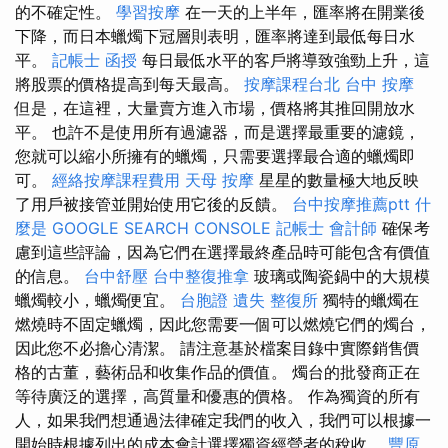
的不確定性。
學習按摩
在一天的上半年，匯率將在開業後
下降，而日本蠟燭下冠層則表明，匯率將達到最低每日水
平。
記帳士 函授
每日最低水平的客戶將導致強勁上升，這
將股票的價格提高到每天最高。
按摩課程台北
台中 按摩
但是，在這裡，大量賣方進入市場，價格將其推回開放水
平。 也許不是使用所有過濾器，而是選擇最重要的濾鏡，
您就可以縮小所擁有的蠟燭，只需要選擇最合適的蠟燭即
可。
經絡按摩課程費用
天母 按摩
星星的數量極大地反映
了用戶被接管並開始使用它後的反饋。
台中按摩推薦ptt
什
麼是
GOOGLE SEARCH CONSOLE
記帳士 會計師
確保考
慮到這些評論，因為它們在選擇最終產品時可能包含有價值
的信息。
台中舒壓
台中整復推拿
玻璃或陶瓷鍋中的大規模
蠟燭較小，蠟燭便宜。
台胞證 遺失
整復所
獨特的蠟燭在
燃燒時不固定蠟燭，因此您需要一個可以燃燒它們的燭台，
因此您不必擔心清潔。 請注意基於檔案目錄中實際銷售價
格的古董，藝術品和收集作品的價值。 燭台的批發商正在
等待廣泛的選擇，高質量和優惠的價格。 作為獨資的所有
人，如果我們想通過法律確定我們的收入，我們可以根據一
開始時根據列出的成本會計選擇獨資經營者的稅收。
豐原