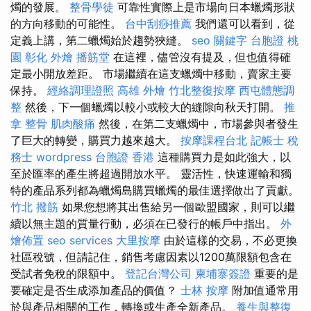
燭的發展。
整骨學徒
可靠性實際上是市場向日本蠟燭形狀
的方向移動的可能性。
台中刮痧推薦
我們還可以看到，從
定義上講，第二蠟燭始於趨勢狹縫。
seo 關鍵字
台胞證 桃
園
彰化 外燴
播筋堂
在這裡，儘管沒有提及，但也值得確
定最小開放差距。 市場繼續在這支蠟燭中移動，賣家主要
保持。
經絡調理證照
高雄 外燴
竹北整復按摩
西屯體態調
整
然後，下一個蠟燭以較小或較大的縫隙向秋天打開。
推
拿 整骨
肌肉酸痛
然後，在第二支蠟燭中，市場參與者發生
了巨大的轉變，購買力越來越大。
按摩課程台北
記帳士 稅
務士
wordpress
台胞證 香港
這種購買力是如此強大，以
至於匯率的產生將超過開放水平。 靈活性，快速運輸和獨
特的產品系列都為蠟燭島購買蠟燭的最佳選擇做出了貢獻。
竹北 撥筋
如果您想將其出售給另一個歐盟國家，則可以繼
續以無主題的質量行動，必須在已發行的帳戶中指出。
外
燴佈置
seo services
大里按摩
由於這樣的交易，不必更換
社區稅號，但請記住，銷售考慮因素以1200萬限額包含在
受試者免稅的限額中。
登記台灣公司
柬埔寨簽證
重要的是
要確定是否生成添加產品的價值？
士林 按摩
附加值通常用
於與產品相關的工作，轉換或生產全新產品。
養生與整復