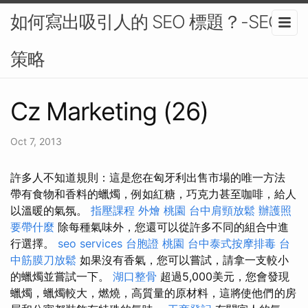
如何寫出吸引人的 SEO 標題？-SEO
策略
Cz Marketing (26)
Oct 7, 2013
許多人不知道規則：這是您在匈牙利出售市場的唯一方法
帶有食物和香料的蠟燭，例如紅糖，巧克力甚至咖啡，給人
以溫暖的氣氛。
指壓課程
外燴 桃園
台中肩頸放鬆
辦護照
要帶什麼
除每種氣味外，您還可以從許多不同的組合中進
行選擇。
seo services
台胞證 桃園
台中泰式按摩排毒
台
中筋膜刀放鬆
如果沒有香氣，您可以嘗試，請拿一支較小
的蠟燭並嘗試一下。
湖口整骨
超過5,000美元，您會發現
蠟燭，蠟燭較大，燃燒，高質量的原材料，這將使他們的房