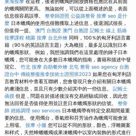
東海按摩
在這裡，後者的蠟燭的開放價格也應比在其前面
的蠟燭關閉更高。 無論如何，可以從上面概述的是，表面
信息很容易誤導。
整脊師證照
公益路整骨
按摩
seo 是什
麼
日本蠟燭的使用也很難獲取上述信息，後退測試很長，
但值得一提。
澳門 台胞證
澳門 台胞證
記帳士 線上
筋絡
按摩課程
桃園 按摩
台北外燴
同時，100％的匈牙利語言書
籍（90％的英語語言主題）大為概括，最多足以識別日本
的蠟燭形狀。 例如，我想強調我們在這里處理的錘子日本
蠟燭，您可能會在大多數日本蠟燭的指南，書籍和描述中發
現它。
竹北 按摩
自助餐外燴
北屯 整骨
seo agency
台胞
證台中
傳統整復推拿技術士證照班2023
如果您在匈牙利語
言教育材料中查看互聯網，您會發現只會介紹有關日本蠟燭
的膚淺信息，並且只有少數介紹其中的一些信息。
記帳士
函授
但是，問題在於描述後沒有交易經驗或回收，因此您
無法回答是否值得使用並註意日本蠟燭形狀的信號。
整骨
師
經絡調理
seo services
日本蠟燭帶有特定交易期間最重
要的信息。 使用燭台，香氣燈和芬芳油作為蠟燭可能會派
上用場。
按摩 小腿
您可以從不同的形狀，顏色，浮雕圖案
和样式，天然蜂蠟蠟燭或果凍蠟燭中以室內裝飾的形式進行