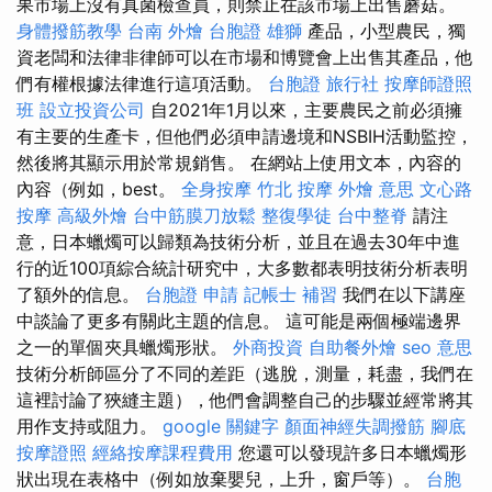
果市場上沒有真菌檢查員，則禁止在該市場上出售蘑菇。
身體撥筋教學
台南 外燴
台胞證 雄獅
產品，小型農民，獨
資老闆和法律非律師可以在市場和博覽會上出售其產品，他
們有權根據法律進行這項活動。
台胞證 旅行社
按摩師證照
班
設立投資公司
自2021年1月以來，主要農民之前必須擁
有主要的生產卡，但他們必須申請邊境和NSBIH活動監控，
然後將其顯示用於常規銷售。 在網站上使用文本，內容的
內容（例如，best。
全身按摩
竹北 按摩
外燴 意思
文心路
按摩
高級外燴
台中筋膜刀放鬆
整復學徒
台中整脊
請注
意，日本蠟燭可以歸類為技術分析，並且在過去30年中進
行的近100項綜合統計研究中，大多數都表明技術分析表明
了額外的信息。
台胞證 申請
記帳士 補習
我們在以下講座
中談論了更多有關此主題的信息。 這可能是兩個極端邊界
之一的單個夾具蠟燭形狀。
外商投資
自助餐外燴
seo 意思
技術分析師區分了不同的差距（逃脫，測量，耗盡，我們在
這裡討論了狹縫主題），他們會調整自己的步驟並經常將其
用作支持或阻力。
google 關鍵字
顏面神經失調撥筋
腳底
按摩證照
經絡按摩課程費用
您還可以發現許多日本蠟燭形
狀出現在表格中（例如放棄嬰兒，上升，窗戶等）。
台胞