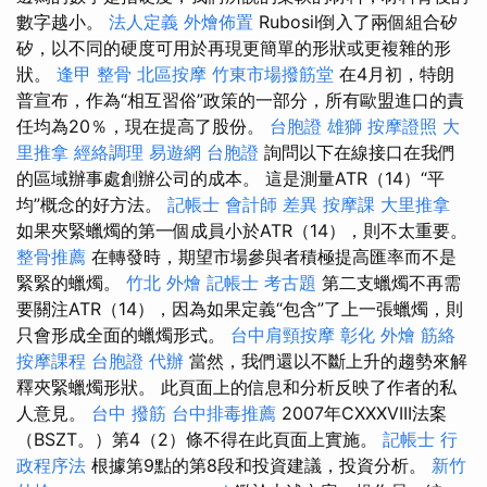
數字越小。
法人定義
外燴佈置
Rubosil倒入了兩個組合矽
矽，以不同的硬度可用於再現更簡單的形狀或更複雜的形
狀。
逢甲 整骨
北區按摩
竹東市場撥筋堂
在4月初，特朗
普宣布，作為“相互習俗”政策的一部分，所有歐盟進口的責
任均為20％，現在提高了股份。
台胞證 雄獅
按摩證照
大
里推拿
經絡調理
易遊網 台胞證
詢問以下在線接口在我們
的區域辦事處創辦公司的成本。 這是測量ATR（14）“平
均”概念的好方法。
記帳士 會計師 差異
按摩課
大里推拿
如果夾緊蠟燭的第一個成員小於ATR（14），則不太重要。
整骨推薦
在轉發時，期望市場參與者積極提高匯率而不是
緊緊的蠟燭。
竹北 外燴
記帳士 考古題
第二支蠟燭不再需
要關注ATR（14），因為如果定義“包含”了上一張蠟燭，則
只會形成全面的蠟燭形式。
台中肩頸按摩
彰化 外燴
筋絡
按摩課程
台胞證 代辦
當然，我們還以不斷上升的趨勢來解
釋夾緊蠟燭形狀。 此頁面上的信息和分析反映了作者的私
人意見。
台中 撥筋
台中排毒推薦
2007年CXXXVIII法案
（BSZT。）第4（2）條不得在此頁面上實施。
記帳士 行
政程序法
根據第9點的第8段和投資建議，投資分析。
新竹