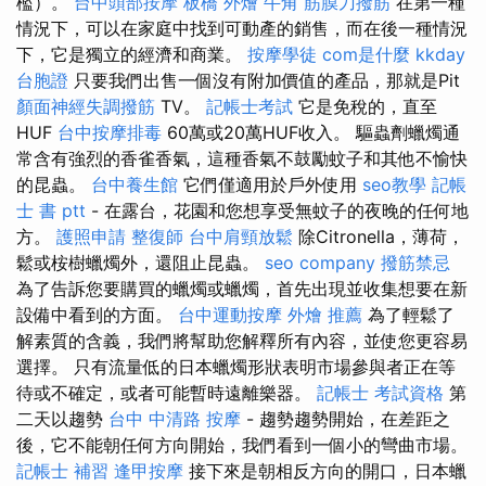
檻）。
台中頭部按摩
板橋 外燴
牛角 筋膜刀撥筋
在第一種
情況下，可以在家庭中找到可動產的銷售，而在後一種情況
下，它是獨立的經濟和商業。
按摩學徒
com是什麼
kkday
台胞證
只要我們出售一個沒有附加價值的產品，那就是Pit
顏面神經失調撥筋
TV。
記帳士考試
它是免稅的，直至
HUF
台中按摩排毒
60萬或20萬HUF收入。 驅蟲劑蠟燭通
常含有強烈的香雀香氣，這種香氣不鼓勵蚊子和其他不愉快
的昆蟲。
台中養生館
它們僅適用於戶外使用
seo教學
記帳
士 書 ptt
- 在露台，花園和您想享受無蚊子的夜晚的任何地
方。
護照申請
整復師
台中肩頸放鬆
除Citronella，薄荷，
鬆或桉樹蠟燭外，還阻止昆蟲。
seo company
撥筋禁忌
為了告訴您要購買的蠟燭或蠟燭，首先出現並收集想要在新
設備中看到的方面。
台中運動按摩
外燴 推薦
為了輕鬆了
解素質的含義，我們將幫助您解釋所有內容，並使您更容易
選擇。 只有流量低的日本蠟燭形狀表明市場參與者正在等
待或不確定，或者可能暫時遠離樂器。
記帳士 考試資格
第
二天以趨勢
台中 中清路 按摩
- 趨勢趨勢開始，在差距之
後，它不能朝任何方向開始，我們看到一個小的彎曲市場。
記帳士 補習
逢甲按摩
接下來是朝相反方向的開口，日本蠟