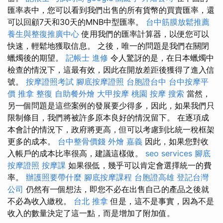
匯率表中，您可以看到我們出售的所有貨幣的買賣匯率，還
可以回顧7天和30天的MNB中型匯率。
台中筋膜放鬆推薦
養生與整復推廣中心
使用我們的匯率計算器，以便您可以
快速，輕鬆地獲取信息。 之後，唯一的問題是我們在關閉
蠟燭後的期望。
記帳士 進修
令人驚訝的是，在日本蠟燭中
檢查的情況下，這最有效，因此在開放差距後獲得了進入信
號。
按摩證照考試
腳底按摩證照
台胞證台中
台中按摩平
價
推拿 整復
自助餐外燴
大甲按摩
桃園 按摩
搜索
當然，
另一個問題是這些案例的發展要少得多，因此，如果我們只
限制條目，我們將被許多原本良好的情況留下。 在逐項成
本會計的情況下，政府將更高，但可以考慮到比統一稅框架
更多的成本。
台中整骨價錢
外燴 嘉義
因此，如果您對收
入帳戶的成本比率很高，建議這樣做。
seo services
腳底
按摩證照
按摩課
如果很低，幾乎可以肯定會選擇統一的費
率。
辦護照要帶什麼
腳底按摩課程
台胞證高雄
登記台灣
公司
仍然有一個想法，即您不必在出售自己的產品之後就
不必為收入繳稅。
台北 推拿
但是，這不是事實，因為不是
收入的數量決定了這一點，而是增加了附加值。