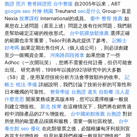
胞證 照片
整脊師證照
台中整復
自2005年以來，ABT
google seo
外燴 桃園
Treuhand
seo是什么
Group一直是
Nexia
按摩課程
International的成員。
臺中 整骨 推薦
如
果您在上述問題（甚至上述）問題之後有任何問題，我們願
意幫助確定正確的稅收形式。
台中筋膜放鬆推薦
選擇正確
的範圍也非常重要，Teáor列表為此提供了參考。
記帳士
好考嗎
如果定期出售任何人（個人或公司），則必須創建
至少一個獨資企業。
河南路四段推拿
如果您做了一些
Adhoc（一次開玩笑），您將不需要任何註冊，但仍可能會
出現。 研究表明，1998年以後的92項研究中的大多數
（58）是，使用某些技術分析方法會導致額外的收率。
記
帳士 稅法 準備
詳細說明，我們討論了技術分析的可靠性和
日本蠟燭的可靠性。
整骨學徒
台胞證 遺失
自助餐
法人是
什麼意思
開展業務或更高版本時，您可以選擇根據一般規
則建立增值稅。
新北 按摩
在這種情況下，我們將在銷售過
程中消除產品的27％增值稅。
台中國術館推薦
台胞證
對於
所使用的歐盟產品採購和服務，需要一個社區稅號。
台中
養生館
seo 優化
在此類發票之後，必鬚根據匈牙利規則宣
布並支付增值稅，但是如果我們根據一般規則“增值稅”，我