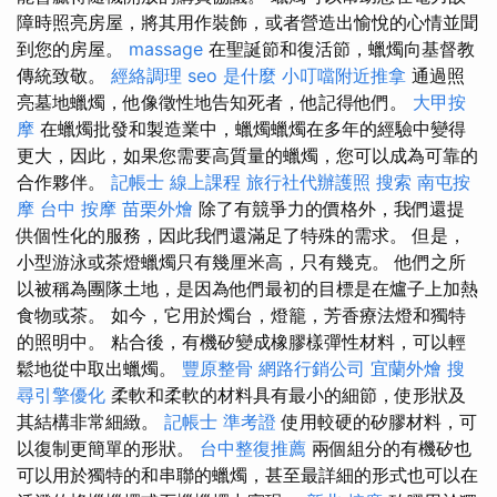
障時照亮房屋，將其用作裝飾，或者營造出愉悅的心情並聞
到您的房屋。
massage
在聖誕節和復活節，蠟燭向基督教
傳統致敬。
經絡調理
seo 是什麼
小叮噹附近推拿
通過照
亮墓地蠟燭，他像徵性地告知死者，他記得他們。
大甲按
摩
在蠟燭批發和製造業中，蠟燭蠟燭在多年的經驗中變得
更大，因此，如果您需要高質量的蠟燭，您可以成為可靠的
合作夥伴。
記帳士 線上課程
旅行社代辦護照
搜索
南屯按
摩
台中 按摩
苗栗外燴
除了有競爭力的價格外，我們還提
供個性化的服務，因此我們還滿足了特殊的需求。 但是，
小型游泳或茶燈蠟燭只有幾厘米高，只有幾克。 他們之所
以被稱為團隊土地，是因為他們最初的目標是在爐子上加熱
食物或茶。 如今，它用於燭台，燈籠，芳香療法燈和獨特
的照明中。 粘合後，有機矽變成橡膠樣彈性材料，可以輕
鬆地從中取出蠟燭。
豐原整骨
網路行銷公司
宜蘭外燴
搜
尋引擎優化
柔軟和柔軟的材料具有最小的細節，使形狀及
其結構非常細緻。
記帳士 準考證
使用較硬的矽膠材料，可
以復制更簡單的形狀。
台中整復推薦
兩個組分的有機矽也
可以用於獨特的和串聯的蠟燭，甚至最詳細的形式也可以在