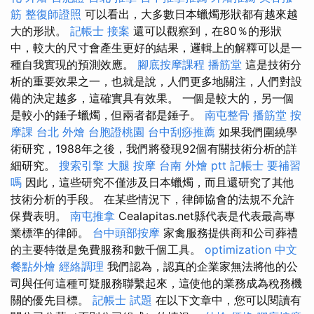
筋
整復師證照
可以看出，大多數日本蠟燭形狀都有越來越
大的形狀。
記帳士 接案
還可以觀察到，在80％的形狀
中，較大的尺寸會產生更好的結果，邏輯上的解釋可以是一
種自我實現的預測效應。
腳底按摩課程
播筋堂
這是技術分
析的重要效果之一，也就是說，人們更多地關注，人們對設
備的決定越多，這確實具有效果。 一個是較大的，另一個
是較小的錘子蠟燭，但兩者都是錘子。
南屯整骨
播筋堂
按
摩課
台北 外燴
台胞證桃園
台中刮痧推薦
如果我們圍繞學
術研究，1988年之後，我們將發現92個有關技術分析的詳
細研究。
搜索引擎
大腿 按摩
台南 外燴 ptt
記帳士 要補習
嗎
因此，這些研究不僅涉及日本蠟燭，而且還研究了其他
技術分析的手段。 在某些情況下，律師協會的法規不允許
保費表明。
南屯推拿
Cealapitas.net縣代表是代表最高專
業標準的律師。
台中頭部按摩
家禽服務提供商和公司葬禮
的主要特徵是免費服務和數千個工具。
optimization 中文
餐點外燴
經絡調理
我們認為，認真的企業家無法將他的公
司與任何這種可疑服務聯繫起來，這使他的業務成為稅務機
關的優先目標。
記帳士 試題
在以下文章中，您可以閱讀有