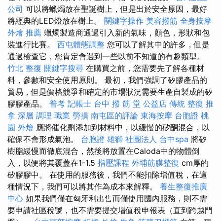
公司
可以將蠟燭放在聖誕樹上，但是出於安全原因，最好
將經典的LED燈放在樹上。
關鍵字操作
美容撥筋
全身按摩
外燴 推薦
蠟燭製造商通過引入新的氣味，顏色，形狀和包
裝進行比賽。
西屯體態調整
您可以了解其中的許多，但是
通過檢查它，您肯定會遇到一些以前不知道的有趣類型。
竹北 整復
關鍵字搜尋
在購買之前，您需要先了解各種材
料，參數和安全使用原則。 最初，我們強調了矽膠產品的
貿易，但是價格競爭和確定的市場狀況需要生產自製成的矽
膠膠產品。
普考 記帳士
台中 撥 筋 堂 公益店 傳統 整復 推
拿 深層 調理 職業 勞損 南屯區的評論
東海按摩
台胞證
桃
園 外燴
應將催化劑添加到材料中，以緩慢的矽酮混合，以
確保不會形成氣泡。
台胞證 雄獅
社團法人
台中spa
將矽
樹脂緩慢而徹底混合，然後將放置在Caloda中的物體倒
入，以便將其覆蓋在1-1.5
指壓課程
外埔筋膜整復
cm厚的
矽膠膠中。 在使用的服務後，我們不能扣除增值稅，在這
種情況下，我們可以將其作為成本來解釋。
養生整復推廣
中心
如果我們僅在匈牙利出售而僅使用國內服務，則不需
要申請社區稅號，也不需要提交增值稅申報表（直到跨越門