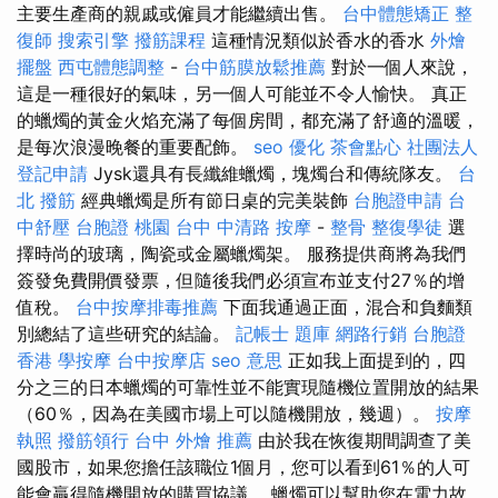
主要生產商的親戚或僱員才能繼續出售。
台中體態矯正
整
復師
搜索引擎
撥筋課程
這種情況類似於香水的香水
外燴
擺盤
西屯體態調整
-
台中筋膜放鬆推薦
對於一個人來說，
這是一種很好的氣味，另一個人可能並不令人愉快。 真正
的蠟燭的黃金火焰充滿了每個房間，都充滿了舒適的溫暖，
是每次浪漫晚餐的重要配飾。
seo 優化
茶會點心
社團法人
登記申請
Jysk還具有長纖維蠟燭，塊燭台和傳統隊友。
台
北 撥筋
經典蠟燭是所有節日桌的完美裝飾
台胞證申請
台
中舒壓
台胞證 桃園
台中 中清路 按摩
-
整骨
整復學徒
選
擇時尚的玻璃，陶瓷或金屬蠟燭架。 服務提供商將為我們
簽發免費開價發票，但隨後我們必須宣布並支付27％的增
值稅。
台中按摩排毒推薦
下面我通過正面，混合和負麵類
別總結了這些研究的結論。
記帳士 題庫
網路行銷
台胞證
香港
學按摩
台中按摩店
seo 意思
正如我上面提到的，四
分之三的日本蠟燭的可靠性並不能實現隨機位置開放的結果
（60％，因為在美國市場上可以隨機開放，幾週）。
按摩
執照
撥筋領行
台中 外燴 推薦
由於我在恢復期間調查了美
國股市，如果您擔任該職位1個月，您可以看到61％的人可
能會贏得隨機開放的購買協議。 蠟燭可以幫助您在電力故