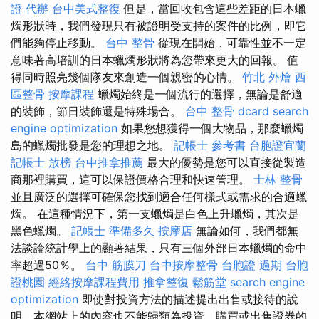
證 代辦
台中美式整復
但是，當回收包含這些差距的日本蠟
燭形狀時，我們發現只有被證明受支持的案件的比例，即它
們能夠停止移動。
台中 整骨
從現在開始，可靠性並不一定
意味著高培訓的日本蠟燭形狀將為您帶來更大的回報。 值
得同時照亮幾個隊友來創造一個親密的心情。
竹北 外燴
西
區整骨
按摩課程
蠟燭始終是一個流行的選擇，無論是舒適
的裝飾，節日裝飾還是特殊場合。
台中 整骨 dcard
search
engine optimization
如果您想獲得一個大物品，那麼蠟燭
島的蠟燭批發是您的理想之地。
記帳士 參考書
台胞證宜蘭
記帳士 放榜
台中推拿推薦
最大的優勢是您可以直接從製造
商那裡購買，這可以保證價格合理和快速管理。
士林 整骨
並且廣泛的選擇可確保您找到適合任何樣式或需求的合適蠟
燭。 在這種情況下，第一支蠟燭是白色上升蠟燭，其次是
黑色蠟燭。
記帳士 準備多久
按摩店
無論如何，我們都無
法談論統計學上的顯著結果，只有三個外部日本蠟燭的命中
率超過50％。
台中 筋膜刀
台中按摩整骨
台胞證 過期
台胞
證桃園
經絡按摩課程費用
推拿整復
鬆筋堂
search engine
optimization
即使對投資方法的描述提出出售或接待的說
明，本網站上的內容也不能歸類為投資，購買或出售證券的