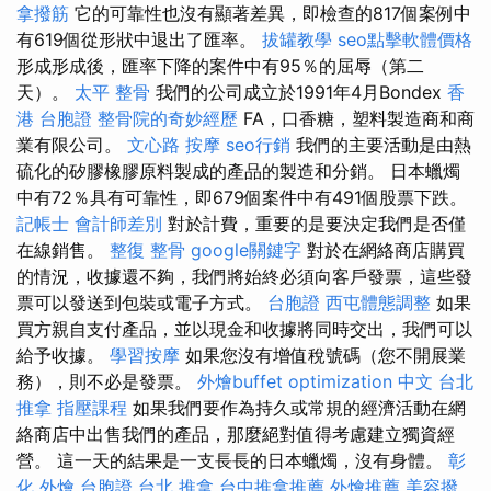
拿撥筋
它的可靠性也沒有顯著差異，即檢查的817個案例中
有619個從形狀中退出了匯率。
拔罐教學
seo點擊軟體價格
形成形成後，匯率下降的案件中有95％的屈辱（第二
天）。
太平 整骨
我們的公司成立於1991年4月Bondex
香
港 台胞證
整骨院的奇妙經歷
FA，口香糖，塑料製造商和商
業有限公司。
文心路 按摩
seo行銷
我們的主要活動是由熱
硫化的矽膠橡膠原料製成的產品的製造和分銷。 日本蠟燭
中有72％具有可靠性，即679個案件中有491個股票下跌。
記帳士 會計師差別
對於計費，重要的是要決定我們是否僅
在線銷售。
整復 整骨
google關鍵字
對於在網絡商店購買
的情況，收據還不夠，我們將始終必須向客戶發票，這些發
票可以發送到包裝或電子方式。
台胞證
西屯體態調整
如果
買方親自支付產品，並以現金和收據將同時交出，我們可以
給予收據。
學習按摩
如果您沒有增值稅號碼（您不開展業
務），則不必是發票。
外燴buffet
optimization 中文
台北
推拿
指壓課程
如果我們要作為持久或常規的經濟活動在網
絡商店中出售我們的產品，那麼絕對值得考慮建立獨資經
營。 這一天的結果是一支長長的日本蠟燭，沒有身體。
彰
化 外燴
台胞證 台北
推拿
台中推拿推薦
外燴推薦
美容撥