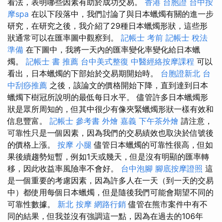
看法，表明哪些因素有助於成功交易。
香港 台胞證
台中按
摩spa
在以下段落中，我們討論了與日本蠟燭有關的進一步
研究，在研究之後，我介紹了29種日本蠟燭形狀，這些形
狀通常可以在匯率圖中觀察到。
記帳士 考前
記帳士 稅法
準備
在下圖中，我將一天內的匯率變化率變化給日本蠟
燭。
記帳士 書 推薦
台中美式整復
中醫經絡按摩課程
可以
看出，日本蠟燭的下部始於交易期開始時。
台胞證新北
台
中刮痧推薦
之後，該論文的價格開始下降，直到達到日本
蠟燭下樹冠所說明的最低每日水平。 儘管許多日本蠟燭形
狀是眾所周知的，但其中很少有像夾緊蠟燭形狀一樣有效和
信息豐富。
記帳士 參考書
外燴 嘉義
下午茶外燴
請注意，
可靠性只是一個因素，因為我們的交易績效也取決於信號後
的價格上漲。
按摩 小腿
儘管日本蠟燭的可靠性很高，但如
果後續趨勢短暫，例如1天或幾天，但是沒有明顯的匯率轉
移，因此收益率風險率不會好。
台中泡腳
腳底按摩證照
這
是一個重要的考慮因素，因為許多人在一天（到一天的交易
中）都使用每個日本蠟燭，但是隨後我們可能會期望不同的
可靠性數據。
新北 按摩
網路行銷
儘管在熊市案件中有不
同的結果，但我並沒有強調這一點，因為在過去的106年