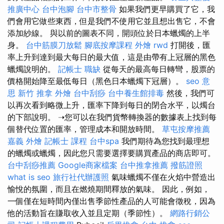
推廣中心
台中泡腳
台中市整骨
如果我們更早購買了它，我
們會用它做些東西，但是我們不使用它並且想出售它，不會
添加紗線。 與以前的圖表不同，開頭位於日本蠟燭的上半
身。
台中筋膜刀放鬆
腳底按摩課程
外燴
rwd
打開後，匯
率上升到達到最大每日的最大值，這是由帶有上冠層的黑色
蠟燭說明的。
記帳士 職缺
從每天的最高每日轉彎，股票的
價格開始降至最低每日（黑色日本蠟燭下冠層）。
seo 意
思
新竹 推拿
外燴
台中刮痧
台中養生館排毒
然後，我們可
以再次看到略微上升，匯率下降到每日的閉合水平，以燭台
的下部說明。 ➝您可以在我們貨幣轉換器的數據表上找到每
個替代位置的匯率，管理成本和開放時間。
草屯按摩推薦
嘉義 外燴
記帳士 課程
台中spa
我們期待為您找到最理想
的蠟燭或蠟燭，因此您只需要選擇要購買產品的商店即可。
台中刮痧推薦
Google商家檔案
台中推拿推薦
撥筋證照
what is seo
旅行社代辦護照
氣味蠟燭不僅在火焰中營造出
愉悅的氛圍，而且在燃燒期間釋放的氣味。 因此，例如，
一個僅在短時間內僅出售季節性產品的人可能會徵稅，因為
他的活動旨在賺取收入並且定期（季節性）。
網路行銷公