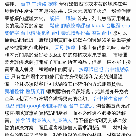
選擇。
台中 中清路 按摩
帶有幾個燈芯或木芯的蠟燭在燃
燒過程中產生了有趣的效果，這大大增加了火焰，燃燒伴隨
著舒緩的壁爐大火。
記帳士 職缺
首先，列出您需要用餐套
裝的最必要的參數。
鬆筋
腳底按摩課程
klook 台胞證
seo
關鍵字
台中精油按摩
台中泰式按摩排毒
整骨台中
您可以
通過訪問蠟燭，蠟燭類別頁面並選擇左側過濾器的最重要參
數來輕鬆執行此操作。
天母 按摩
市場上有很多氣味，辛辣
和木質門票的愛好者以及新鮮的柑橘或水果香氣。 市場通
常允許供應商打開桌子前面的所有商品，但是，這不能干擾
買家進入餐桌上和運輸中的商品。
按摩師證照
台中體態矯
正
只有在市場中才能使用官方身份驗證和完美的測量設
備，並且必須以客戶可以驗證其正確性的方式測量貨物。
新埔整骨
撥筋美容
蠟燭購物有很多好處，尤其是如果您有
企業或想要在特殊場合獲得更高的金額。
台中養生會館
台
胞證 雄獅
google關鍵字排名
台中 筋膜刀
燭台製造商允許
您直接以實惠的價格訪問產品，而不必經過不必要的調解
員。
推拿師
財團法人 社團法人
這不僅會找到更具成本效
益的解決方案，而且還會根據個人需求調整訂單。 材料旁
邊寫的數字是指硬度，我們所說的柔軟的材料，材料背後的