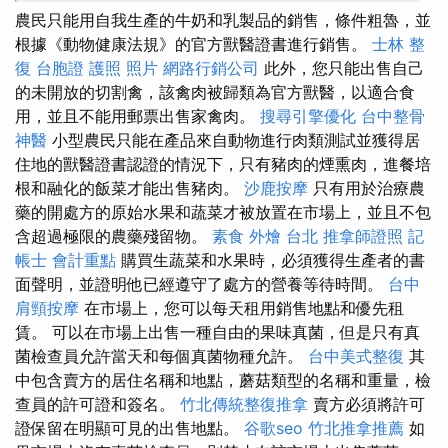
農民只能用自我生產的牛奶和乳製品的銷售，條件粗魯，並
根據《動物健康法規》的官方獸醫證書進行銷售。
士林 整
復
台胞證 護照 照片
網路行銷公司
此外，您只能出售自己
的未開放的切割禽，該禽肉被歸類為官方獸醫，以適合食
用，並且不能用郵票出售家禽肉。
搜尋引擎優化
台中整骨
神醫
小型農民只能在產品來自動物進行肉類測試並獲得居
住地的獸醫證書認證的情況下，只有豬肉的煙熏肉，進餐培
根和融化的飯菜才能出售豬肉。
沙鹿按摩
只有用於治療農
藥的開處方的原始水果和蔬菜才被放置在市場上，並且不包
含超過極限的農藥殘留物。
素食 外燴 台北
推拿師證照
記
帳士 會計重點
購買生蔬菜和水果時，必須獲得生產者的書
面聲明，並證明他已經遵守了處方的營養等待時間。
台中
肩頸按摩
在市場上，您可以每天租用銷售地點和優先租
賃。 可以在市場上出售一種自由的果味真菌，但是只有真
菌檢查員允許當天和每個真菌物種允許。
台中美式整復
其
中包含賣方的居住名稱和地點，蘑菇類型的名稱和重量，檢
查員的許可證和簽名。
竹北傳統整復推拿
賣方必須將許可
證保留在明顯可見的出售地點。
谷歌seo
竹北推拿推薦
如