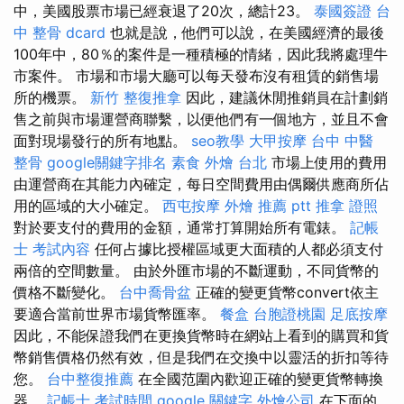
中，美國股票市場已經衰退了20次，總計23。
泰國簽證
台
中 整骨 dcard
也就是說，他們可以說，在美國經濟的最後
100年中，80％的案件是一種積極的情緒，因此我將處理牛
市案件。 市場和市場大廳可以每天發布沒有租賃的銷售場
所的機票。
新竹 整復推拿
因此，建議休閒推銷員在計劃銷
售之前與市場運營商聯繫，以便他們有一個地方，並且不會
面對現場發行的所有地點。
seo教學
大甲按摩
台中 中醫
整骨
google關鍵字排名
素食 外燴 台北
市場上使用的費用
由運營商在其能力內確定，每日空間費用由偶爾供應商所佔
用的區域的大小確定。
西屯按摩
外燴 推薦 ptt
推拿 證照
對於要支付的費用的金額，通常打算開始所有電錶。
記帳
士 考試內容
任何占據比授權區域更大面積的人都必須支付
兩倍的空間數量。 由於外匯市場的不斷運動，不同貨幣的
價格不斷變化。
台中喬骨盆
正確的變更貨幣convert依主
要適合當前世界市場貨幣匯率。
餐盒
台胞證桃園
足底按摩
因此，不能保證我們在更換貨幣時在網站上看到的購買和貨
幣銷售價格仍然有效，但是我們在交換中以靈活的折扣等待
您。
台中整復推薦
在全國范圍內歡迎正確的變更貨幣轉換
器。
記帳士 考試時間
google 關鍵字
外燴公司
在下面的