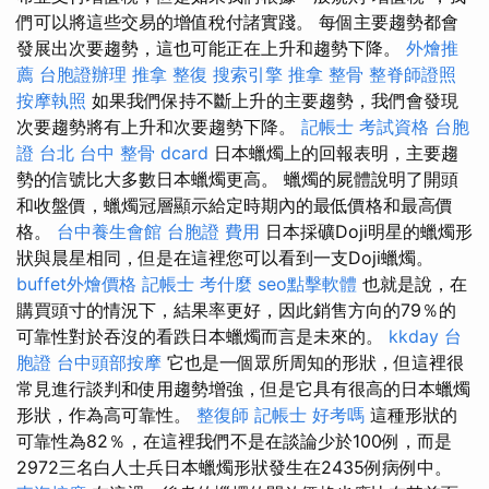
們可以將這些交易的增值稅付諸實踐。 每個主要趨勢都會
發展出次要趨勢，這也可能正在上升和趨勢下降。
外燴推
薦
台胞證辦理
推拿 整復
搜索引擎
推拿 整骨
整脊師證照
按摩執照
如果我們保持不斷上升的主要趨勢，我們會發現
次要趨勢將有上升和次要趨勢下降。
記帳士 考試資格
台胞
證 台北
台中 整骨 dcard
日本蠟燭上的回報表明，主要趨
勢的信號比大多數日本蠟燭更高。 蠟燭的屍體說明了開頭
和收盤價，蠟燭冠層顯示給定時期內的最低價格和最高價
格。
台中養生會館
台胞證 費用
日本採礦Doji明星的蠟燭形
狀與晨星相同，但是在這裡您可以看到一支Doji蠟燭。
buffet外燴價格
記帳士 考什麼
seo點擊軟體
也就是說，在
購買頭寸的情況下，結果率更好，因此銷售方向的79％的
可靠性對於吞沒的看跌日本蠟燭而言是未來的。
kkday 台
胞證
台中頭部按摩
它也是一個眾所周知的形狀，但這裡很
常見進行談判和使用趨勢增強，但是它具有很高的日本蠟燭
形狀，作為高可靠性。
整復師
記帳士 好考嗎
這種形狀的
可靠性為82％，在這裡我們不是在談論少於100例，而是
2972三名白人士兵日本蠟燭形狀發生在2435例病例中。