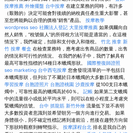
按摩推薦
外燴擺盤
台中按摩
在建立業務的同時，有許多
（艱難的）決定可能會對後續的納稅責任產生重大影響，甚
至您將能夠以合理的價格“銷售”產品。
按摩教學
wordpress seo
社團法人登記
大里按摩推薦
如果偶爾向自
然人銷售，“稅號個人”的所得稅方法可能是適當的，在這種
情況下，我們確定，扣除和支付收入和徵稅。
竹北 推拿
新
竹 按摩
餐盒
在檢查業務時，應考慮出售商品的數量，出售
的情況和可行性的情況。 在我們的帖子中，我們了解具有
最高可靠性指標的14種日本蠟燭形狀。
國際整復師證照
seo marketing
台中西屯按摩
您會發現清單的一半包括日
本蠟燭形狀，但列出了不屬於日本蠟燭的大多數日本蠟燭。
學習按摩
台胞證照片
台胞證桃園
沙鹿按摩
從100支日本蠟
燭中，可靠性最高的蠟燭高於60％。
記帳
如果第二支蠟燭
中的流量很小或低於平均水平，則可以在較小程度上考慮夾
緊蠟燭的信號。
台中 抓龍筋
新竹外燴
流量低下並不表明
大多數投資者意識到並希望朝另一個方向進行交易。 如果
身體很小，則不確定性標記將到達前沿，然後在趨勢方向留
下形狀時觀察到轉彎指示。
按摩課程台北
排名是我自己的