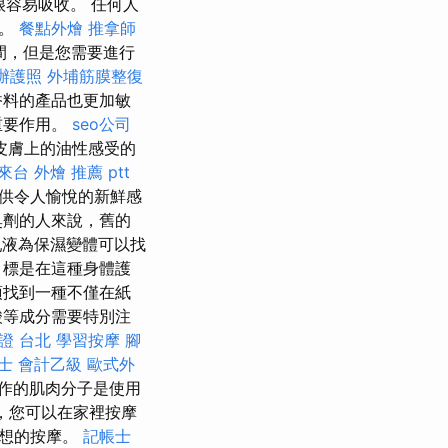
容易吸收。 任何人
好。
餐點外燴
推拿師
間，但是您需要進行
辦護照
外埔筋膜整復
香料的產品也更加敏
重要作用。
seo公司
皮膚上的油性感受的
來台
外燴 推薦 ptt
供令人愉悅的新鮮感
臭劑的人來說，舊的
乳液為保濕變體可以找
目標是在這種身體護
須找到一種不僅在紙
酸等成分需要特別注
證 台北
學習按摩
腳
士 會計乙級
歐式外
作的肌肉分子是使用
凝膠，您可以在家裡按摩
夢想的按摩。
記帳士