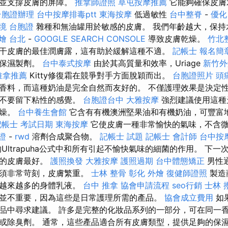
，並支撐皮膚的屏障。
推拿師證照
草屯按摩推薦
它能夠確保皮膚
台胞證辦理
台中按摩排毒ptt
東海按摩
低過敏性
台中整脊
-
優化
境 台胞證
雜種和無油罐用於敏感的皮膚。 我們年齡越大，保
燴 台北
-
GOOGLE SEARCH CONSOLE
導致皮膚乾燥。
竹北
干皮膚的最佳潤膚露，這有助於緩解這種不適。
記帳士 報名簡
的保濕製劑。
台中泰式按摩
由於其高質量和效率，Uriage
新竹外
推拿推薦
Kitty修復霜在競爭對手方面脫穎而出。
台胞證照片
頭
香料，而這種奶油是完全自然而友好的。 不僅護理效果是決定
而不要留下粘性的感覺。
台胞證台中
大雅按摩
強烈建議使用這種
乾燥。
台中養生會館
它含有有機澳洲堅果油和有機奶油，可豐富
記帳士 考試日期
東海按摩
它使皮膚一種非常愉快的氣味，不含
胞證
-
rwd
溶劑合成聚合物。
記帳士 試題
記帳士 會計師
台中按摩
Ultrapuha公式中和所有引起不愉快氣味的細菌的作用。 下
我的皮膚最好。
護照換發
大雅按摩
護照過期
台中體態矯正
男性
剃須非常苛刻，皮膚繁重。
士林 整骨
彰化 外燴
復健師證照
製造
了越來越多的身體乳液。
台中 推拿
協會申請流程
seo行銷
士林 
並不重要，因為這些是日常護理所需的產品。
協會成立費用
如
品中尋求建議。 許多是完整的化妝品系列的一部分，可在同一
或除臭劑。 通常，這些產品適合所有皮膚類型，提供足夠的保濕