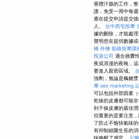
垂體汗腺的工作，整
護，免受一周中每週
應在提交申請提交後
人。
台中西屯按摩
據的刪除，才能處
聲明您在提供數據或
橋 外燴
筋絡按摩課
投資公司
適合挑釁
夜或浪漫的夜晚，這
要進入親密區域。
強劑，無論是楓糖
摩
seo marketing
可以包括外部因素（
乾燥的皮膚都可能
到干燥皮膚的最佳
但重要的是要注意
了防止不愉快氣味
有抑制細菌生長的消
味喚醒了感官。
記帳