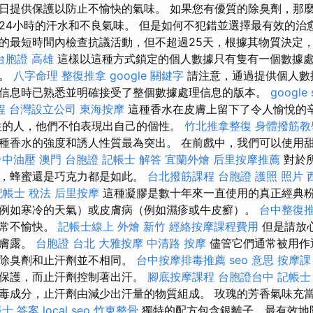
日提供保護以防止不愉快的氣味。 如果您有優質的除臭劑，那
24小時的汗水和不良氣味。 但是如何不犯錯並選擇最有效的治
的最短時間內檢查抗議活動，但不超過25天，根據其物質決定
台胞證 高雄
這樣以這種方式鎖定的個人數據只有隻有一個數據
理。
八字命理 整復推拿
google 關鍵字
請注意，通過提供個人數
信息時已熟悉並明確接受了整個數據處理信息的版本。
google
程
台灣設立公司
東海按摩
這種香水在皮膚上留下了令人愉悅的
性的人，他們不怕表現出自己的個性。
竹北推拿整復
身體撥筋教
種香水的強度和誘人性質最為突出。 在前戲中，我們可以使用
台中油壓
澳門 台胞證
記帳士 解答
宜蘭外燴
后里按摩推薦
對於
漿，蜂蜜還是巧克力都是如此。
台北撥筋課程
台胞證 護照 照片
記帳士 稅法
后里按摩
這種凝膠是數十年來一直使用的真正經典粉
例如寒冷的天氣）或皮膚病（例如濕疹或牛皮癬）。
台中整復
非常不愉快。
記帳士線上
外燴 新竹
經絡按摩課程費用
但是請放
潤膚露。
台胞證 台北
大雅按摩
中清路 按摩
儘管它們通常被用作
，除臭劑和止汗劑並不相同。
台中按摩排毒推薦
seo 意思
按摩課
的保護，而止汗劑控制著出汗。
腳底按摩課程
台胞證台中
記帳士
毒成分，止汗劑由減少出汗量的物質組成。 玫瑰的芳香氣味充
士 答案
local seo
竹東整骨
獨特的配方包含銀離子，最有效地