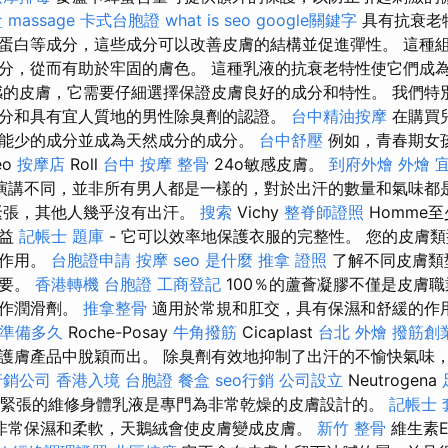
盒
massage
卡式台胞證
what is seo
google關鍵字
具有抗衰老
蛋白等成分，這些成分可以改善皮膚的結構並促進彈性。 這種
分，從而有助於牢固的膚色。 這種乳液的抗衰老特性使它們成
感的皮膚，它需要仔細選擇保證皮膚良好的成分和特性。 我們特
分和具有宜人質地的男性除臭劑的認證。
台中精油按摩
在購買
能少的成分並成為天然成分的成分。
台中舒壓
例如，青春期女孩可
eo
按摩店
Roll
台中 按摩 整骨
24o敏感皮膚。
到府外燴
外燴 
演講不同，並非所有男人都是一樣的，對於出汗的數量和氣味都
緊張，其他人幾乎沒有出汗。
搜索
Vichy
整脊師證照
Homme
有益
記帳士 題庫
- 它可以效率地保護衣服的完整性。 您的皮膚
的作用。
台胞證申請
按摩
seo 是什麼
推拿 證照
了解不同皮膚類
重要。
香港轉機 台胞證
工商登記
100％的蘆薈凝膠不僅是皮膚
用作潤滑劑。
推拿整骨
適用於常規和肛交，具有保濕和舒緩的作
 準備多久
Roche-Posay
牛角撥筋
Cicaplast
台北 外燴
撥筋創
護膚產品中脫穎而出。 除臭劑有效地抑制了出汗的不愉快氣味
行銷公司
香港入境 台胞證
餐盒
seo行銷
公司設立
Neutrogena
方奶粉緊張的維修身體乳液是專門為非常乾燥的皮膚設計的。
記帳士 
非常保濕和柔軟，天鵝絨會使皮膚變成皮膚。
新竹 整骨
維生素