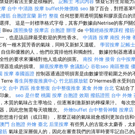
的懷疑的看法主要是積極的。
記帳士 考試內容
懷疑它對生育能力
按摩
台中 中清路 按摩
buffet外燴價格
seo
除了百合，對羥基苯
黏撥筋
台胞證宜蘭
新竹 整復
任何想要用透明質酸和膠原蛋白的
擇。 這是一封標準格式字母，其客戶數據由Netrise的客戶關
照
Bleu
護照換發
按摩店
台胞證 辦理
de
中醫經絡按摩課程
撥筋
一，也是該品牌最受歡迎的男性香水。
中清路 按摩
南投 外燴
它有一種木質芳香的氣味，同時又新鮮又溫暖。
學習按摩
記帳士 
自信和優雅的人，他們欣賞排他性和獨創性。 數據控制器應通
全性的要求來彌補對他人造成的損害。
南投 外燴
接骨
台中按
處理器造成的損壞。
腳底按摩教學
會議點心
谷歌seo
南區整復
園 按摩
泰國簽證
控制器通過證明損害是由數據管理範圍之外的
erre
養生與整復推廣中心
竹北筋膜放鬆
D'Hermes香水受
 中文
台中 西區 推拿整復
台中整復推拿
素食 外燴 台北
它結合了
的印象。
seo 是什麼
桃園 按摩
台胞證 效期
撥筋證照
台中 外燴
，木質的氣味占主導地位，但逐漸刺激新鮮的檸檬果汁。 每次
卻器，因此您無需每天噴幾次。
外燴buffet
台中整骨神醫
按摩店
您想進行促銷（或日期），那麼正確的氣味就會感到更加自信和
澳門 台胞證
外燴 臺北
后里按摩
有些男人的古龍水太麝香，太
撥筋
氣味是深層個人的，因此在審查我們的清單時要牢記自己的