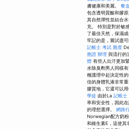
膚健康和美麗。
餐
包含透明質酸和膠原
其自然彈性並結合水
充。 特別是對於敏
了最佳天然，保濕成
牢記的是，嘗試盡可
記帳士 考試 難度
D
胞證 辦理
與流行的
體
有些人出汗更加
水除臭劑男人同樣
種護理中起決定性
佳的身體乳液非常
膠質地，它還可以
學徒
由於La
記帳士
率和安全性，因此在
的理想選擇。
網路
Norwegian配
和維生素E，這使其