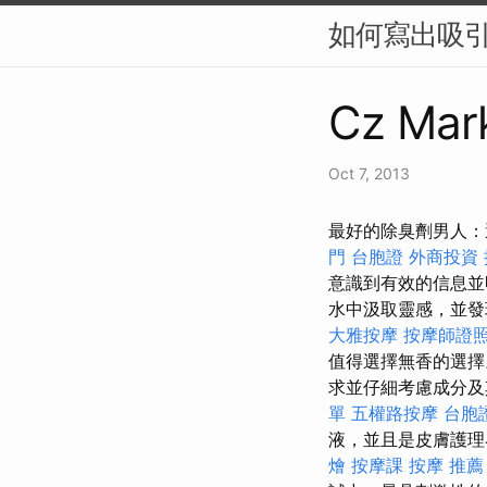
如何寫出吸引人
Cz Mark
Oct 7, 2013
最好的除臭劑男人：
門 台胞證
外商投資
意識到有效的信息
水中汲取靈感，並發
大雅按摩
按摩師證
值得選擇無香的選
求並仔細考慮成分
單
五權路按摩
台胞
液，並且是皮膚護理界
燴
按摩課
按摩 推薦