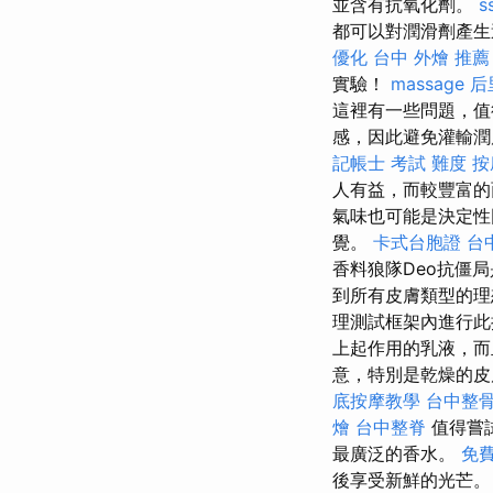
並含有抗氧化劑。
s
都可以對潤滑劑產生
優化
台中 外燴 推薦
實驗！
massage
后
這裡有一些問題，值
感，因此避免灌輸
記帳士 考試 難度
按
人有益，而較豐富的
氣味也可能是決定性
覺。
卡式台胞證
台中
香料狼隊Deo抗僵
到所有皮膚類型的理
理測試框架內進行此
上起作用的乳液，而
意，特別是乾燥的皮
底按摩教學
台中整
燴
台中整脊
值得嘗
最廣泛的香水。
免
後享受新鮮的光芒