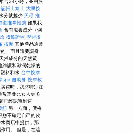
水合24小時，並由於
記帳士線上
大里按
持水分就越少
天母 推
整復推拿推薦
如果我
章
含有滋養成分（例
燴
撥筋證照
學習按
痛 按摩
其他產品通常
性的，而且還要讓身
天然成分的天然黃
地維護和滋潤乾燥的
微塑料和水
台中按摩
spa
自助餐
按摩教
一次購買時，我將特別注
通常需要比女人更多
商已經認識到這一
撥筋
另一方面，價格
果您不確定自己的皮
香水商店中提供，那
作用。 但是，在這