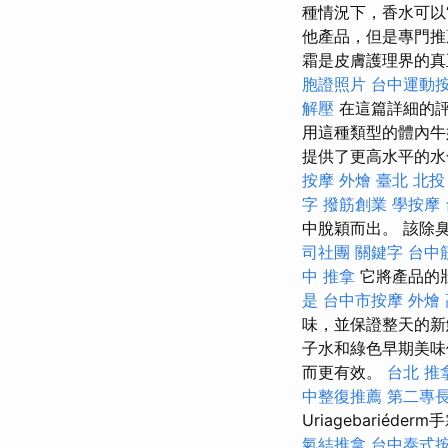
種情況下，香水可以
他產品，但是專門
霜是皮膚護理界的真
胞證照片
台中運動
解壓
在這篇詳細的評
用這種類型的體內牛
提供了更高水平的水
按摩
外燴 臺北
北投
字
撥筋創業
學按摩
中脫穎而出。 該除
司社團
關鍵字
台中
中 推拿
它將產品的
是
台中市按摩
外燴
味，並保證整天的
子水和綠色早期美味
而更有效。
台北 推
中整復推薦
第二專
Uriagebari
氣結推拿
台中泰式