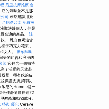
課程
后里按摩推薦
台
 它的氣味並不是那
資公司
雖然建議用於
資
台胞證台南
免費按
液取決於個人，但是
到最合適的產品。
註
效。 乳白色奶油含
暖的椰子巧克力花束，
人和女人。
按摩師執
完美的約會和浪漫的
名師
它包含一個獨特
充滿了活躍的天然燕
麥粉是一種有效的皮
值並保護皮膚屏障以
er敏感的Homme是一
持最佳舒適度長達72
苯甲酸酯和動物成分。
 整復
優化
Cerave