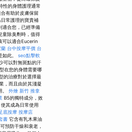
特性的身體護理通常
組合有助於皮膚保留
為日常護理的寶貴補
別適合您，已經準備
兒童除臭劑時，值得
以適合Eucerin
宜蘭
台中按摩平價
台
是如此。
seo點擊軟
至少可以對無斑點的汗
類型在您的身體需要哪
型的治療對於選擇最
職業，而且由於其淺凝
用。
外燴 新竹
推拿
業
B5的獨特成分，效
，使其成為日常使用
足底按摩
按摩店
套書
它含有乳木果油
E可預防干燥和衰老，