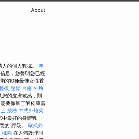
About
申請人的個人數據。
澳
信息，您聲明您已經
擇的10種最佳女性香
整復 整骨
台南 外燴
果您的皮膚敏感，則
需要徹底了解皮膚需
士 放榜
中式外燴菜
試中最好的身體乳
滿意的”評級。
歐式外
 桃園
在人體護理測