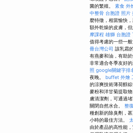
菌的繁殖。
素食 外
中整骨
台胞證 照片
麼特徵，相當愉快
額外乾燥的皮膚，但
摩課程
雄獅 台胞證
值得考慮的一些一
冊台灣公司
該乳霜的
有燕麥和油，有助
非常適合冬季友好
照
google關鍵字排
夜晚。
buffet 外燴
的涼爽技術薄荷醇綜
麥粉和洋甘菊提取物
膚清潔劑，可通過
關閉自然水合。
整
種創新的除臭劑，
小時的最佳方法。
由於產品的高性能，