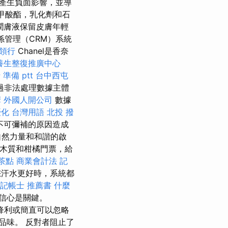
產生負面影響，並導
甲酸酯，乳化劑和石
潤膚液保留皮膚年輕
係管理（CRM）系統
領行
Chanel是香奈
養生整復推廣中心
準備 ptt
台中西屯
過非法處理數據主體
摩
外國人開公司
數據
優化 台灣用語
北投 撥
不可彌補的原因造成
到自然力量和和諧的啟
木質和柑橘門票，給
 茶點
商業會計法 記
您汗水更好時，系統都
記帳士 推薦書
什麼
信心是關鍵。
鋒利或簡直可以忽略
品味。 反對者阻止了