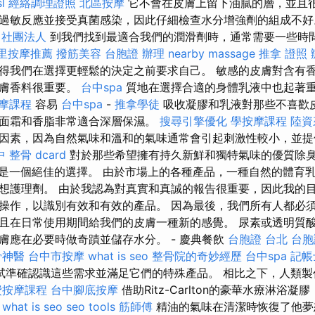
sl
經絡調理證照
北區按摩
它不會在皮膚上留下油膩的層，並且很
過敏反應並接受真菌感染，因此仔細檢查水分增強劑的組成不
社團法人
到我們找到最適合我們的潤滑劑時，通常需要一些時
里按摩推薦
撥筋美容
台胞證 辦理
nearby massage
推拿 證照
得我們在選擇更輕鬆的決定之前要求自己。 敏感的皮膚對含有
潤膚香料很重要。
台中spa
質地在選擇合適的身體乳液中也起著
摩課程
容易
台中spa
-
推拿學徒
吸收凝膠和乳液對那些不喜歡
面霜和香脂非常適合深層保濕。
搜尋引擎優化
學按摩課程
陸資
因素，因為自然氣味和溫和的氣味通常會引起刺激性較小，並提
 整骨 dcard
對於那些希望擁有持久新鮮和獨特氣味的優質除
局是一個絕佳的選擇。 由於市場上的各種產品，一種自然的體育
想護理劑。 由於我認為對真實和真誠的報告很重要，因此我的
操作，以識別有效和有效的產品。 因為最後，我們所有人都必
且在日常使用期間給我們的皮膚一種新的感覺。 尿素或透明質
膚應在必要時做奇蹟並儲存水分。 - 慶典餐飲
台胞證 台北
台胞
骨神醫
台中市按摩
what is seo
整骨院的奇妙經歷
台中spa
記帳
試準確認識這些需求並滿足它們的特殊產品。 相比之下，人類製
費按摩課程
台中腳底按摩
借助Ritz-Carlton的豪華水療淋浴
。
what is seo
seo tools
筋師傅
精油的氣味在清潔時恢復了他