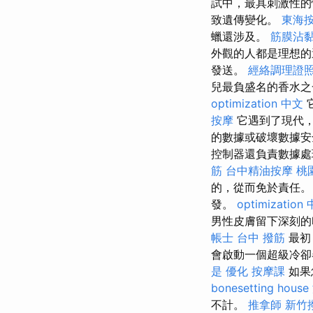
試中，最具刺激性
致遺傳變化。
東海
蠟還涉及。
筋膜沾
外觀的人都是理想的選
發送。
經絡調理證
兒最負盛名的香水之
optimization 中文
按摩
它遇到了現代，
的數據或破壞數據安
控制器還負責數據
筋
台中精油按摩
桃
的，從而免於責任。 T
發。
optimization
男性皮膚留下深刻
帳士
台中 撥筋
最初
會啟動一個超級冷
是
優化
按摩課
如果
bonesetting house
不計。
推拿師
新竹