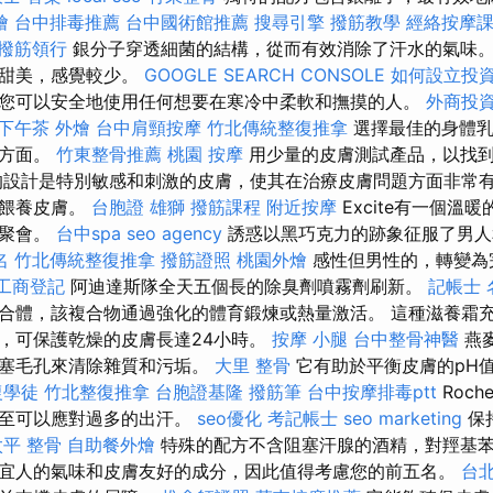
燴
台中排毒推薦
台中國術館推薦
搜尋引擎
撥筋教學
經絡按摩
撥筋領行
銀分子穿透細菌的結構，從而有效消除了汗水的氣味。
，甜美，感覺較少。
GOOGLE SEARCH CONSOLE
如何設立投
您可以安全地使用任何想要在寒冷中柔軟和撫摸的人。
外商投
下午茶 外燴
台中肩頸按摩
竹北傳統整復推拿
選擇最佳的身體乳
般方面。
竹東整骨推薦
桃園 按摩
用少量的皮膚測試產品，以找
設計是特別敏感和刺激的皮膚，使其在治療皮膚問題方面非常有
於餵養皮膚。
台胞證 雄獅
撥筋課程
附近按摩
Excite有一個溫
的聚會。
台中spa
seo agency
誘惑以黑巧克力的跡象征服了男
名
竹北傳統整復推拿
撥筋證照
桃園外燴
感性但男性的，轉變為
工商登記
阿迪達斯隊全天五個長的除臭劑噴霧劑刷新。
記帳士 
合體，該複合物通過強化的體育鍛煉或熱量激活。 這種滋養霜
，可保護乾燥的皮膚長達24小時。
按摩 小腿
台中整骨神醫
燕
堵塞毛孔來清除雜質和污垢。
大里 整骨
它有助於平衡皮膚的pH
復學徒
竹北整復推拿
台胞證基隆
撥筋筆
台中按摩排毒ptt
Roch
甚至可以應對過多的出汗。
seo優化
考記帳士
seo marketing
保
太平 整骨
自助餐外燴
特殊的配方不含阻塞汗腺的酒精，對羥基
宜人的氣味和皮膚友好的成分，因此值得考慮您的前五名。
台北