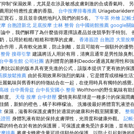
“抑制”保濕效果，尤其是在涉及敏感皮膚刺激的合成香氣時。 
推薦用於特應性皮膚的香脂。
台中按摩排毒推薦
Uriagebarié
正寶石，並且並非偶然地列入我們的前5名。
下午茶 外燴
記帳
按摩
台胞證新北
足底按摩
士林 整骨
台中國術館推薦
google關
論中，我們解釋了為什麼值得選擇該產品並使競爭對手特別。 
奶，以用於粗糙/粗糙和增厚的皮膚。
香港簽證 台胞證
大里按
合作用，具有軟化效果，防止剝離，並且可能有一個額外的優
 整骨
搜尋引擎
建議將活人用於有用，清爽且通常是男性除臭
台中養生館
公司社團
吉列體育的勝利Deodor通過其耐用性和
臭劑比以前的版本具有更先進的公式，該版本提供了更有效的保
筋膜放鬆推薦
由於長期效果和強烈的氣味，它是體育或積極生活
壯麗氣味與舊香料的特徵結合在一起，在使用時具有獨特的感覺
 高雄
台中喬骨盆
台中長安國小 整骨
Wolfthorn的野生氣味
新鮮度。
天母 按摩
台中舒壓
愛情美和星球是一種多汁的保濕潤
佳餚，新鮮的橙色，橘子和檸檬油。 洗滌後最好將體育乳液塗
拿
保濕，滋養和保護皮膚對於適當的健康和外觀至關重要。
整
長證照
身體乳液有助於保持皮膚彈性，光滑度和健康外觀。
記帳
éderm手霜的特色在於有效的保護層，可保護皮膚免受許多刺激，並
按摩排毒
麥盧卡蜂蜜含量可提供額外的保護，以防止引起刺激的