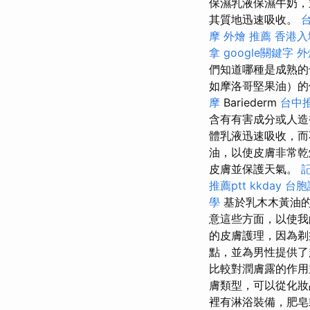
保濕乳液保濕牛奶
其質地迅速吸收。
摩
外燴 推薦
香港入
拿
google關鍵字
外
們知道哪種是成熟的
如摩洛哥堅果油）
摩
Bariederm
台中
含有有害成分或人造
體乳液迅速吸收，
油，以使皮膚非常
皮膚並保護天氣。
推薦ptt
kkday 台
學
基於乳木木黃油的
意這些方面，以使
的皮膚護理，因為
點，並為男性提供
比較對潤膚露的作用
膚類型，可以從化妝
裡有淋浴裝備，肥皂