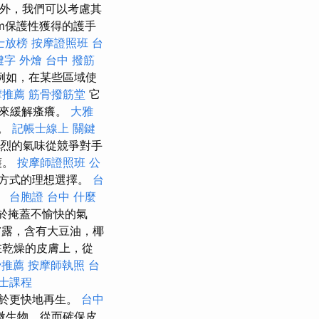
另外，我們可以考慮其
derm保護性獲得的護手
士放榜
按摩證照班
台
鍵字
外燴 台中
撥筋
例如，在某些區域使
摩推薦
筋骨撥筋堂
它
勢來緩解瘙癢。
大雅
劑。
記帳士線上
關鍵
強烈的氣味從競爭對手
護。
按摩師證照班
公
方式的理想選擇。
台
。
台胞證 台中
什麼
有助於掩蓋不愉快的氣
膚露，含有大豆油，椰
在乾燥的皮膚上，從
骨推薦
按摩師執照
台
士課程
有助於更快地再生。
台中
微生物，從而確保皮