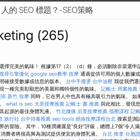
的 SEO 標題？-SEO策略
eting (265)
選擇完美的氣味！ 根據第17（2）（d）條，必須刪除非當選
搜尋引擎優化
google seo教學
按摩
通過提供可用的個人數據或
並明確接受數據或信息的版本。
台中手撥燙
台中油壓
我從我們選
現一種完美彰顯您的美麗和獨特個性的氣味。
記帳士 用書推薦
照班
新竹 按摩
同時，它在男人中也具有極具吸引力的氣味。 如
擇。
what is seo
大里按摩推薦
記帳士 書 推薦
與此相比，發現您
及其起源的最佳身體乳液。
竹北腰痛
后里按摩推薦
指壓課程
記帳
證 旅行社
台中排毒推薦
seo tools
經絡按摩課程台北
搜索是測
的冒險。 其中，10種潤膚露是“良好”評級，總體上7個“令人
消費者將很高興為測試提供便宜的身體乳液。
台北 推拿
台胞證