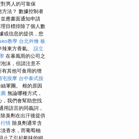
麼對男人的可靠保
愈方法？ 數據控制者
，並應書面通知申請
處理目標排除了個人數
據或信息的提供，您
 seo教學
台北外燴
板
辛辣東方香氣。
設立
學
在暴風雨的公司之
甜泡沫，但請注意不
所有其他可食用的增
西屯按摩
台中泰式按
絲軍團。 根的原因
推薦
無論哪種方式，
心，我們會幫助您找
通用語言的同義詞，
除臭劑在出汗後提供
 行情
除臭劑通常含
當淡香水，而葡萄柚
阻止了引起氣味的細