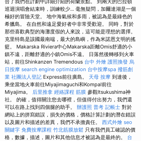
合了我們在計劃中詳細介紹的荷蘭景點。 到兩天的巴拉頓
巡迴演唱會結束時，訓練較少... 毫無疑問，加爾達湖是一個
極好的冒險天堂。 地中海氣候和多雨，被認為是最綠色的
希臘島。 在自然和遠足愛好者中非常受歡迎。 同時，對於
那些喜歡典型的海灘度假的人來說，這可能是理想的選擇。
克里特島是該國最南端，最大的島嶼，作為米諾恩文明的搖
籃。 Makarska Riviera中心Makarska距離Omis舒適的小
鎮不遠，距離舒適的小鎮Omis不遠。 日落然後轉移到火車
站，前往Shinkanzen Tremendous
台中 外燴
護照換發
烏
日按摩
search engine optimization
台中按摩spa
撥筋創
業
社團法人登記
Express前往廣島。
天母 按摩
到達後，
乘坐當地火車前往Miyajimaguchi和Kompal前往
Miyajima。
后里推拿
經絡課程
筋膜
參觀Itsukushima神
社。 的確，值得關注您去哪裡，但值得付出努力，我們還
可以在路上找到四個腿的助手。
辦護照
普考 記帳士
對於
網站上的拼寫錯誤，損失的價格，價格計算計劃的潛在錯誤
以及圖片和描述的差異，我們不承擔責任。
西式外燴
seo
關鍵字
免費按摩課程
竹北筋膜放鬆
只有我們員工確認的價
格，數據，描述，圖片和其他信息才被認為是最終的。
台