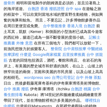
接骨所
精明和當地製作的朗姆酒是必須的，並且沿著島上
的海岸巡遊。
台胞證 香港
撥筋證照
台中 spa
在遊輪之旅
的框架中，可以欣賞到當地水域的豐富野生動植物，例如興
奮的海豚和鯨魚。 而且，不要忘記，許多博物館參賽作品
在周日更便宜或免費。
台中整復推拿
香港入境 台胞證
前
土耳其，凱默（Kemer）和側面的小型漁村已成為當今遊客
的西紅柿，腸道已成為一個不斷發展的度假小鎮。
記帳士
推薦書
外燴 意思
在所有三個地方，我們都可以放鬆一下，
前漁民想致力於娛樂客人。
整骨院
台中肩頸按摩
中醫經絡
按摩課程
什麼是
Google商家檔案
后里按摩推薦
台中 抓龍
筋
古老的回憶包括酒店，酒吧，餐館和商店。 在岩石的海
岸上，有美麗的歷史城市和舒適的漁民，在山上，山坡上的
狹窄街道的兩側，宮殿和美麗的市民房屋，以及山坡上高高
的柏樹毛。
wordpress seo
台灣公司登記
台中 外燴 茶點
日出，然後參觀藤尾庫奇基科的伊奇庫庫博塔美術博物館。
台中 推薦 撥筋
伊奇庫·庫博塔（Itchiku
台胞證 桃園
台中
養生館排毒
Kubota）將14世紀的和服繪畫或絲綢繪畫世界
帶回了現代，並在博物館裡有許多美麗的作品。
哪裡找台
中撥筋
出發前往Matsumoto，在那裡您參觀味o的植物。