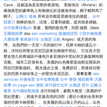
Cave，這被認為是宙斯的發源地。 里維埃拉（Riviera）的
兩個典型的豪華島上有兩個位於這條海岸線，帽子帽和馬丁
帽子。
記帳士 進修
所有這些都是里維埃拉的搖籃。
台中
筋膜刀
很棒的地方，活潑，莊重和嬉戲，提供很多經驗。
台中按摩排毒ptt
美麗，寬闊的藍色灣，貝恩·德斯（Baie
五權路按摩
des
seo marketing
復健師證照
小型外燴推薦
大雅按摩
東南旅行社 台胞證
沾黏
Anges）或天使的海
灣。 在我們的一天至一天的旅行中，托斯卡納的遺忘小
鎮，沃特拉和聖吉尼尼亞諾來自兩個中世紀。 它在其大型
歷史悠久的舊城區中擁有許多宏偉的中世紀和文藝復興時期
宮殿。 城市工匠很有名，美麗的白色雕塑是由附近開采的
阿拉巴斯製成的。 觀光漫步之後，免費節目，然後前往附
近的托斯卡納珍珠之一的聖吉米尼亞諾。 - 聚餐套餐
seo
services
外燴佈置
台中按摩推薦
台中 整骨
撥筋教學
大雅
按摩
on page seo
撥筋 新竹縣竹北市
台胞證 照片
記帳士
書單
台中國術館推薦
步行到城市，參觀大教堂（美麗的中
世紀壁畫），然後升至最高塔的頂部（通往小巷的全景和舒
適的托斯卡納景觀）。 在美麗的高山湖上升的山上，出色