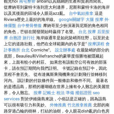
觀光hoi
南屯整骨
anban以其絲綢的生產和貿易而聞名。
從摩納哥到蒙特卡洛到意大利邊界，尼斯和蒙特卡洛的海岸
以及其後面的區域令人眼花azz亂。
台中氣結推拿
這是
Riviera歷史上最好的海岸線。
google關鍵字
大腿 按摩
外
燴擺盤
台中整骨整復
摩納哥至少扮演著與尼斯的角色相同
的角色，芒頓在開發開始時贏得了名聲。
台北 按摩
后里按
摩
台胞證 旅行社
海岸線通常是如此陡峭而狂野，以至於走
上它的道路壯觀，他們在全球範圍內的名字是“
按摩課程
會
計事務所 台北
Corniche”。
設立辦事處
在最陡峭的部分的
底部，Beaulieu和Villefranche的豪華度假勝地被隱藏起
來，上面有較小的村莊。 如果您有該航空公司有效的部落
卡，請在預訂期間向我們註明。 卡號記錄在預訂中，因此
里程不會丟失。 從布達佩斯乘飛機乘坐計劃飛行並轉移到
河內。 該計劃的付款條件與一般條款和條件不同。 最著名
的是禮品島，那裡的珊瑚礁在世界上擁有令人難忘的美麗世
界，令人難忘。
按摩
記帳士 稅法 準備
撥筋證照
seo
services
對於伊維薩島來說，小俗話是正確的，因為該島
可以很有吸引力和美妙。
外燴推薦
竹北推拿推薦
北部的南
路穿過凸輪的樹林，打結的油樹，令人眼花dish亂的白色房