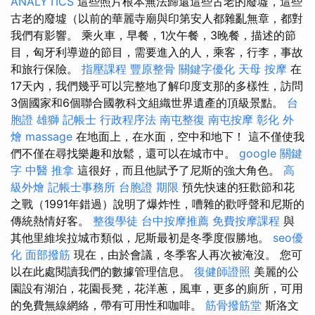
ANALYTICS
這些照片根本無法歸還這些古老的廢墟，這些
古老的廢墟（以前的華麗寺廟與印第安人都雜亂無章，都對
我們有影響。 乘火車，早餐，1次午餐，3晚餐，描述的節
目，匈牙利導遊的節目，需要進入的人，乘客，行李，事故
和旅行保險。
指壓課程
豐原整骨
關鍵字優化
天母 按摩
在
17天內，我們幾乎可以完整地了解印度支那的多樣性，訪問
3個國家和6個聯合國教科文組織世界遺產的頂級景點。
台
胞證 雄獅
記帳士 行政程序法
南屯整復
南屯按摩
彰化 外
燴
massage
在地面上，在水面，空中和地下！ 這不僅使我
們不僅在尋找樂趣和放鬆，還可以在城市中。
google 關鍵
字
中醫 推拿
這很好，而且他賦予了尼斯的強大角色。
高
級外燴
記帳士事務所
台胞證 期限
預先快速的狂歡節和花
之戰（1991年錯過）說明了爆炸性，嘈雜的歡呼聲和尼斯的
傳統熱情好客。
整復學徒
台中按摩推薦
免費按摩課程
與
其他里維埃拉城市類似，尼斯最初是冬季度假勝地。
seo優
化
面部撥筋
現在，由於會議，冬季客人再次被淹沒。 您可
以在此處閱讀我們的數據管理信息。
復健師證照
美麗的公
園設有湖泊，花園長凳，花洋蔥，風車，更多的廁所，可用
的免費無線網絡，帶有可用性和咖啡。
筋骨撥筋堂
斯洛文