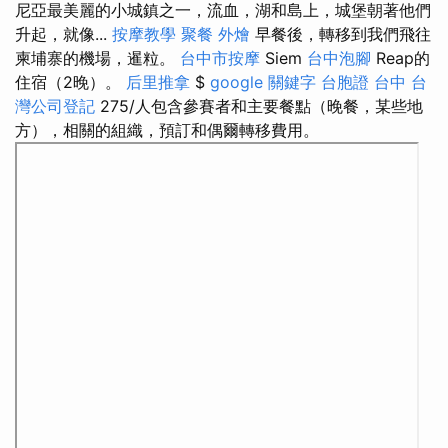
尼亞最美麗的小城鎮之一，流血，湖和島上，城堡朝著他們
升起，就像...
按摩教學
聚餐 外燴
早餐後，轉移到我們飛往
柬埔寨的機場，暹粒。
台中市按摩
Siem
台中泡腳
Reap的
住宿（2晚）。
后里推拿
$
google 關鍵字
台胞證 台中
台
灣公司登記
275/人包含參賽者和主要餐點（晚餐，某些地
方），相關的組織，預訂和偶爾轉移費用。