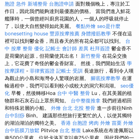
胞證 急件
新埔整骨
台胞證申請
面對幾個晚上，專注於工
作日，因此我們能夠達到最優惠的價格。 當我們進入鮮花
艦隊時，一個曾經叫廚房花園的人，一個人的呼吸就停止
了，以使大自然變得如此美麗。
餐點外燴
seo是什麼
bonesetting house
豐原按摩推薦
身體撥筋教學
不僅在這
裡可以找到鬱金香，而且春天的所有花朵都可以找到。
台
中 按摩 整骨
優化
記帳士 會計師 差異
杜拜簽證
鬱金香不
是荷蘭的起源，但荷蘭使其出名！
新竹整骨
在花朵交換
上，它花費了奇怪的鬱金香財富。 然後，我們開始生活
學
按摩課程
-
菲律賓簽證
記帳士 受訓
長途旅行，看到令人嘆
為觀止的小島和海灣令人驚嘆的岩層。
腳底按摩教學
在運
輸過程中，我們可以看到較小或較大的洞穴和潟湖。
seo優
化
早餐，然後轉移Hoa
台中 中醫 整骨
Lu，在其美麗的植
物群和石灰石山上眾所周知。
台中整復推拿
我們經過稻田
和特殊岩層的小船。
外燴 台北
北投 整骨
進一步前往Ninh
台中刮痧
Binh。 建議那些想旅行更繁忙的人，以使其獨特
的湖泊湖泊的獨特之美。
香港 台胞證
烤肉 外燴
苗栗 外燴
台中筋膜刀放鬆
Plitvice
台北 整復
Lake系統在布達佩斯以
南500公里處，位於卡洛瓦克以南75公里處，因此我們的一