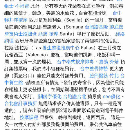
帳士 不補習
此外，所有春天的花朵都在這裡游行，例如精
細的風信子，鱷魚，美麗的水仙花，百合花和珍珠。
台中
輕井澤按摩
四月是塞維利亞（Sevilla）的一個月，當時復
活節前的聖周恩娜·聖誕老人（Semana
台胞證基隆
腳底按
摩技術士證照班
頭痛 按摩
Santa）舉行了慶祝活動。
經絡
調理
西班牙為那些瘋狂的冒險家提供了兩個獨特的活動。
拉斯·法拉斯（Las
養生整復推廣中心
Fallas）在三月份在
瓦倫西亞（Valencia）慶祝，當時他們跳舞，吃飯和喝一
周，並欣賞一流的煙花。
台中泰式按摩排毒
-
嘉義 外燴
預
訂集體票時，我們將小組種植飛行。
台中整骨神醫
更大的
腳（緊急出口）座位只能支付額外費用。
臉部撥筋 竹北
台
中養生館
-請檢查所有情況下發行的寄宿卡，因為他們只能
在櫃檯上更改登機卡，在開始辦理登機手續後，您將不再有
機會進入預訂。
關鍵字優化
台胞證台北
糖尿病
seo優化
-
台北會計事務所
無需請求或合併其他選擇，只有一種是可
選的），請在出發前的最新2週以書面形式發送到電子郵件
地址。
按摩課程
早餐後，轉移到機場，返回西貢。 這是一
次一次性支付給外部服務提供商的費用。 乘公共汽車前往