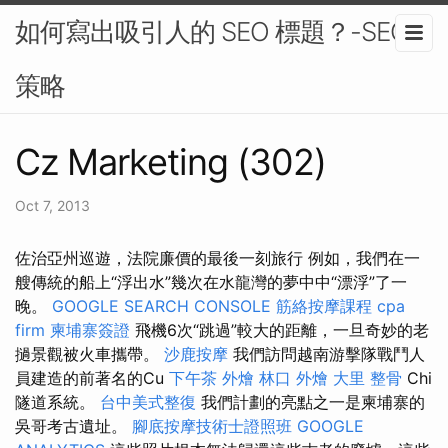
如何寫出吸引人的 SEO 標題？-SEO
策略
Cz Marketing (302)
Oct 7, 2013
佐治亞州巡遊，法院廉價的最後一刻旅行 例如，我們在一
艘傳統的船上“浮出水”幾次在水龍灣的夢中中“漂浮”了一
晚。
GOOGLE SEARCH CONSOLE
筋絡按摩課程
cpa
firm
柬埔寨簽證
飛機6次“跳過”較大的距離，一旦奇妙的老
撾景觀被火車攜帶。
沙鹿按摩
我們訪問越南游擊隊戰鬥人
員建造的前著名的Cu
下午茶 外燴
林口 外燴
大里 整骨
Chi
隧道系統。
台中美式整復
我們計劃的亮點之一是柬埔寨的
吳哥考古遺址。
腳底按摩技術士證照班
GOOGLE