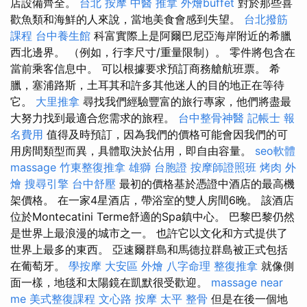
店設備齊全。
台北 按摩
中醫 推拿
外燴buffet
對於那些喜
歡魚類和海鮮的人來說，當地美食會感到失望。
台北撥筋
課程
台中養生館
科富實際上是阿爾巴尼亞海岸附近的希臘
西北邊界。 （例如，行李尺寸/重量限制）。 零件將包含在
當前乘客信息中。 可以根據要求預訂商務艙航班票。 希
臘，塞浦路斯，土耳其和許多其他迷人的目的地正在等待
它。
大里推拿
尋找我們經驗豐富的旅行專家，他們將盡最
大努力找到最適合您需求的旅程。
台中整骨神醫
記帳士 報
名費用
值得及時預訂，因為我們的價格可能會因我們的可
用房間類型而異，具體取決於佔用，即自由容量。
seo軟體
massage
竹東整復推拿
雄獅 台胞證
按摩師證照班
烤肉 外
燴
搜尋引擎
台中舒壓
最初的價格基於憑證中酒店的最高機
架價格。 在一家4星酒店，帶浴室的雙人房間6晚。 該酒店
位於Montecatini Terme舒適的Spa鎮中心。 巴黎巴黎仍然
是世界上最浪漫的城市之一。 也許它以文化和方式提供了
世界上最多的東西。 亞速爾群島和馬德拉群島被正式包括
在葡萄牙。
學按摩
大安區 外燴
八字命理 整復推拿
就像側
面一樣，地毯和太陽鏡在凱默很受歡迎。
massage near
me
美式整復課程
文心路 按摩
太平 整骨
但是在後一個地