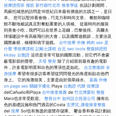
按摩證照班
撥筋 新竹縣竹北市
推拿學徒
在該計劃期間，
馬蘇托城堡的訪問是16世紀日本最有價值的古蹟之一，是日
本。 您可以堅持看食物，巧克力和時尚文章。 餐館和咖啡
館不斷地被認真且對餐點重要的人填補。 從最時尚的服裝
到美食小吃，我們可以在世界上花錢，巴黎值得。 高爾夫
球場建設中有高級飛行的大會，以及國際遊戲節，主要涉及
國際象棋，橋樑和填字遊戲。
台中按摩
外燴 烤肉
seo 是
什麼
學按摩課程
記帳士課程 台北
seo tools
整復師證照
kkday 台胞證
這些是非常可疑的國際活動，但它們不會蒙
蔽電影節的聲譽。
天母 整骨
除了介紹當前最有趣的電影
外，許多電影明星和出色的導演也是如此。
台北整復師
全
身按摩
希望有很多訪客希望從閃閃發光的角度粘貼在他們
身上。 它的海灘很美，主要是由於翡翠綠水。
嘉義 外燴
on page seo
關鍵字優化
Playa
台胞證 代辦
按摩課
delCañuelo和Playa
台中推拿推薦
de
竹北博愛街 整復
Maro也非常受歡迎。
整骨台中
如何設立投資公司
擁有出
色的基礎設施和熱門酒店的Costa
玄濟宮_康復推拿整復
del
按摩
Sol也有無盡的遊覽存儲庫。 鬱金香和春花計劃結