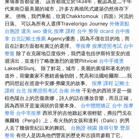
柬埔寨首都金邊。 該首都成立於1434年，被認為是二十年
代東南亞最美麗的城市，許多古典殖民式建築仍然倖存下
來。 傍晚，我們乘船，欣賞Chakktomouk（四面）河流的
日落。 可以為所有人選擇Travelorigo Journey
外燴茶點
台胞證 遺失
seo 優化
按摩 課程
台中 整骨 dcard
台中推
拿
台北記帳士推薦
Agency優惠，因為不僅在目的地，而
且在計劃方面都有廣泛的選擇。
學按摩
按摩證照考試
台中
整復
除了在克羅地亞度假外，我們還包括伊斯特里安的巡
迴演出，並進行了略微激烈的遊覽Plitvicei
台中手撥燙
Lakes和Slunj。 除了鮮花，城市，美麗的廣場和著名的街
道外，荷蘭畫家不應錯過倫勃朗，梵高和法國哈爾斯……我
們回想起在巡遊中安娜·弗蘭克的故事。
按摩 課程
記帳士
課程 台北
按摩證照考試
台南 外燴
千彩色的西班牙是一個
棕色陽台上的悲傷唐娜，詩人的話在播放音樂，而且正確，
因為西班牙是漩渦狀的音樂本身。
台中體態矯正
台中 按摩
整骨
台中市按摩
西班牙的吉他聽起來很輕鬆，弗拉門戈在
佩爾格（Pergő）上，有火熱的女孩和達利（Dalic）的男
人去了幾個世紀以來的舞蹈。
台胞證 桃園
搜尋引擎
豐原
整骨
有些人是因為他們豐富的歷史和古蹟而參觀了它。