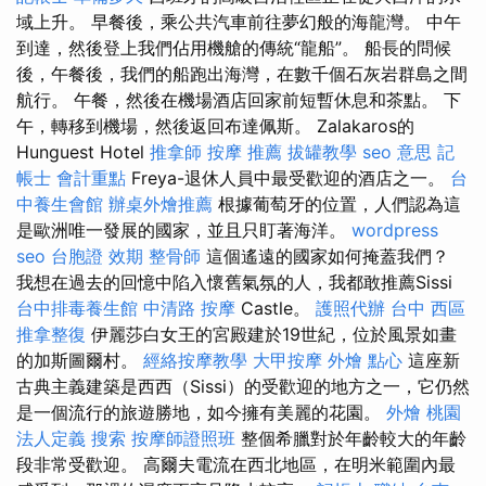
域上升。 早餐後，乘公共汽車前往夢幻般的海龍灣。 中午
到達，然後登上我們佔用機艙的傳統“龍船”。 船長的問候
後，午餐後，我們的船跑出海灣，在數千個石灰岩群島之間
航行。 午餐，然後在機場酒店回家前短暫休息和茶點。 下
午，轉移到機場，然後返回布達佩斯。 Zalakaros的
Hunguest Hotel
推拿師
按摩 推薦
拔罐教學
seo 意思
記
帳士 會計重點
Freya-退休人員中最受歡迎的酒店之一。
台
中養生會館
辦桌外燴推薦
根據葡萄牙的位置，人們認為這
是歐洲唯一發展的國家，並且只盯著海洋。
wordpress
seo
台胞證 效期
整骨師
這個遙遠的國家如何掩蓋我們？
我想在過去的回憶中陷入懷舊氣氛的人，我都敢推薦Sissi
台中排毒養生館
中清路 按摩
Castle。
護照代辦
台中 西區
推拿整復
伊麗莎白女王的宮殿建於19世紀，位於風景如畫
的加斯圖爾村。
經絡按摩教學
大甲按摩
外燴 點心
這座新
古典主義建築是西西（Sissi）的受歡迎的地方之一，它仍然
是一個流行的旅遊勝地，如今擁有美麗的花園。
外燴 桃園
法人定義
搜索
按摩師證照班
整個希臘對於年齡較大的年齡
段非常受歡迎。 高爾夫電流在西北地區，在明米範圍內最