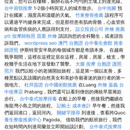
位置，您可以在樓梯，鵝卵石或不均勻的土壤上到達光線。
台中肩頸按摩
1-2個小時與宜人的城市散步。
台中泡腳
預
計在國家，濕度高和溫暖的天氣。
竹東整骨推薦
該程序可
以通過平均健身來完成，但是那些患有肌肉骨骼，心血管疾
病和血管疾病的人應該得到支付。
設立投資公司
外燴 推薦
ptt
按摩師執照
苗栗 外燴
請諮詢您的全科醫生，或者請告
訴我們。
wordpress seo
澳門 台胞證
台中養生會館
推拿
師證照
伊斯特里安半島的每個城市都是奇蹟本身。 在越南
戰爭期間，這裡在這裡定居在這裡，房屋，房屋，槍支，學
校幾乎生活在地下並發動了襲擊。
大腿 按摩
台胞證 護照
照片
我們以較小的老撾開始旅程，這是第一個以友善，多
種景點以及該國的自然美女和美妙寺廟著迷的旅行者的第一
個地方。
杜拜簽證
台中國術館推薦
在Luang
外燴 嘉義
台
中按摩店
Prabang，我們還可以看到僧侶的傳統早晨籌款
步行。
台中泰式按摩排毒
在船上的早餐，然後我們繼續在
海龍灣小島之間的旅程。
記帳士 成本會計
早午餐，然後我
們返回港口，返回河內。
關鍵字搜尋
到達後，查看跨Quoc
養生整復推廣中心
Pagoda。 借助我們的航班旅行，我們
在短時間內到達荷蘭並立即開始該計劃。
台中泰式按摩排