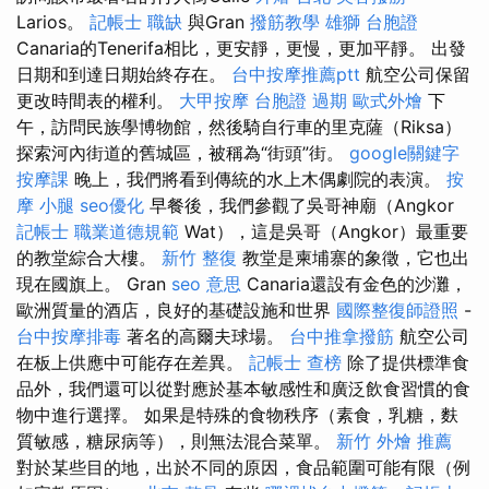
Larios。
記帳士 職缺
與Gran
撥筋教學
雄獅 台胞證
Canaria的Tenerifa相比，更安靜，更慢，更加平靜。 出發
日期和到達日期始終存在。
台中按摩推薦ptt
航空公司保留
更改時間表的權利。
大甲按摩
台胞證 過期
歐式外燴
下
午，訪問民族學博物館，然後騎自行車的里克薩（Riksa）
探索河內街道的舊城區，被稱為“街頭”街。
google關鍵字
按摩課
晚上，我們將看到傳統的水上木偶劇院的表演。
按
摩 小腿
seo優化
早餐後，我們參觀了吳哥神廟（Angkor
記帳士 職業道德規範
Wat），這是吳哥（Angkor）最重要
的教堂綜合大樓。
新竹 整復
教堂是柬埔寨的象徵，它也出
現在國旗上。 Gran
seo 意思
Canaria還設有金色的沙灘，
歐洲質量的酒店，良好的基礎設施和世界
國際整復師證照
-
台中按摩排毒
著名的高爾夫球場。
台中推拿撥筋
航空公司
在板上供應中可能存在差異。
記帳士 查榜
除了提供標準食
品外，我們還可以從對應於基本敏感性和廣泛飲食習慣的食
物中進行選擇。 如果是特殊的食物秩序（素食，乳糖，麩
質敏感，糖尿病等），則無法混合菜單。
新竹 外燴 推薦
對於某些目的地，出於不同的原因，食品範圍可能有限（例