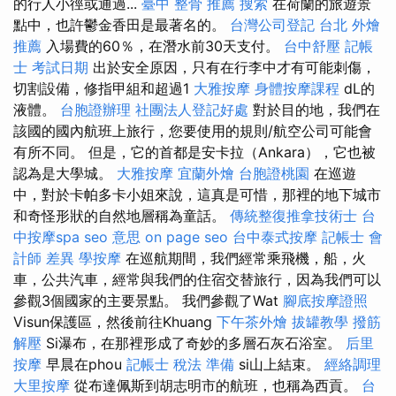
的行人小徑或通過...
臺中 整骨 推薦
搜索
在荷蘭的旅遊景
點中，也許鬱金香田是最著名的。
台灣公司登記
台北 外燴
推薦
入場費的60％，在潛水前30天支付。
台中舒壓
記帳
士 考試日期
出於安全原因，只有在行李中才有可能刺傷，
切割設備，修指甲組和超過1
大雅按摩
身體按摩課程
dL的
液體。
台胞證辦理
社團法人登記好處
對於目的地，我們在
該國的國內航班上旅行，您要使用的規則/航空公司可能會
有所不同。 但是，它的首都是安卡拉（Ankara），它也被
認為是大學城。
大雅按摩
宜蘭外燴
台胞證桃園
在巡遊
中，對於卡帕多卡小姐來說，這真是可惜，那裡的地下城市
和奇怪形狀的自然地層稱為童話。
傳統整復推拿技術士
台
中按摩spa
seo 意思
on page seo
台中泰式按摩
記帳士 會
計師 差異
學按摩
在巡航期間，我們經常乘飛機，船，火
車，公共汽車，經常與我們的住宿交替旅行，因為我們可以
參觀3個國家的主要景點。 我們參觀了Wat
腳底按摩證照
Visun保護區，然後前往Khuang
下午茶外燴
拔罐教學
撥筋
解壓
Si瀑布，在那裡形成了奇妙的多層石灰石浴室。
后里
按摩
早晨在phou
記帳士 稅法 準備
si山上結束。
經絡調理
大里按摩
從布達佩斯到胡志明市的航班，也稱為西貢。
台