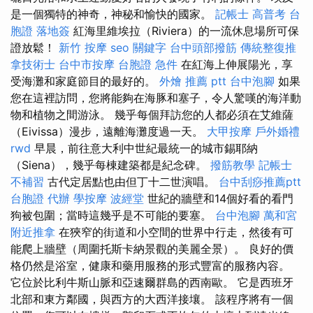
是一個獨特的神奇，神秘和愉快的國家。
記帳士 高普考
台
胞證 落地簽
紅海里維埃拉（Riviera）的一流休息場所可保
證放鬆！
新竹 按摩
seo 關鍵字
台中頭部撥筋
傳統整復推
拿技術士
台中市按摩
台胞證 急件
在紅海上伸展陽光，享
受海灘和家庭節目的最好的。
外燴 推薦 ptt
台中泡腳
如果
您在這裡訪問，您將能夠在海豚和塞子，令人驚嘆的海洋動
物和植物之間游泳。 幾乎每個拜訪您的人都必須在艾維薩
（Eivissa）漫步，遠離海灘度過一天。
大甲按摩
戶外婚禮
rwd
早晨，前往意大利中世紀最統一的城市錫耶納
（Siena），幾乎每棟建築都是紀念碑。
撥筋教學
記帳士
不補習
古代定居點也由但丁十二世演唱。
台中刮痧推薦ptt
台胞證 代辦
學按摩
波經堂
世紀的牆壁和14個好看的看門
狗被包圍；當時這幾乎是不可能的要塞。
台中泡腳
萬和宮
附近推拿
在狹窄的街道和小空間的世界中行走，然後有可
能爬上牆壁（周圍托斯卡納景觀的美麗全景）。 良好的價
格仍然是浴室，健康和藥用服務的形式豐富的服務內容。
它位於比利牛斯山脈和亞速爾群島的西南歐。 它是西班牙
北部和東方鄰國，與西方的大西洋接壤。 該程序將有一個