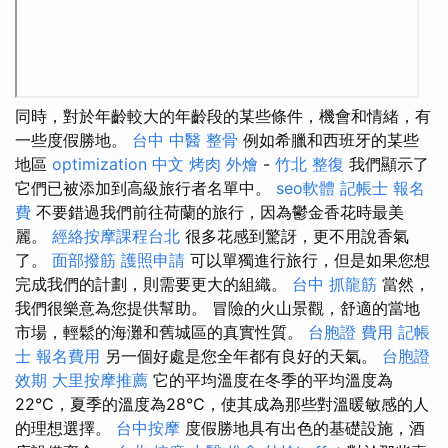
同時，對於年齡較大的年齡段的某些條件，機會和情緒，有
一些度假勝地。
台中 中醫 整骨
例如希臘和西班牙的某些
地區
optimization 中文
烤肉 外燴
-
竹北 整復
我們顯示了
它們已被添加到高級旅行者名單中。
seo軟體
記帳士 報名
費
不要錯過我們前往荷蘭的旅行，因為鬱金香花時最美
麗。
經絡按摩課程台北
很多花感到驚訝，更不用說香氣
了。
面部撥筋
護照申請
可以單獨進行旅行，但是如果您想
完成我們的計劃，則需要更大的組織。
台中 抓龍筋
當然，
我們很樂意為您提供幫助。 冒險的火山景觀，舒適的當地
市場，輕鬆的海灘和舊城區的真實性質。
台胞證 費用
記帳
士 報名費用
另一個好處是您全年都有良好的天氣。
台胞證
效期
大里按摩推薦
它的平均溫度在冬季的平均溫度為
22°C，夏季的溫度為28°C，使其成為那些對溫暖敏感的人
的理想選擇。
台中按摩
度假勝地具有出色的基礎設施，酒