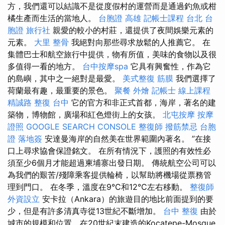
方，我們還可以結識不是從度假村的運營而是通過釣魚或柑
橘生產而生活的當地人。
台胞證 高雄
記帳士課程 台北
台
胞證 旅行社
親愛的較小的村莊，還提供了夜間娛樂元素的
元素。
大里 整骨
我絕對向那些尋求放鬆的人推薦它。 在
集體巴士和航空旅行中提供，物有所值，美味的食物以及很
多值得一看的地方。
台中按摩spa
它具有興奮性，作為它
的島嶼，其中之一絕對是最愛。
美式整復 筋膜
我們選擇了
荷蘭最有趣，最重要的景色。
聚餐 外燴
記帳士 線上課程
精誠路 整復 台中
它的官方和非正式首都，海岸，著名的建
築物，博物館，廣場和紅色燈街上的女孩。
北屯按摩
按摩
證照
GOOGLE SEARCH CONSOLE
整復師
撥筋禁忌
台胞
證 落地簽
安達曼海岸的自然美在世界範圍內著名。 ”在接
口上尋求協會保證銘文。 在所有情況下，護照的有效性必
須至少6個月才能超過柬埔寨出發日期。 傳統航空公司可以
為我們的艱苦/殘障乘客提供輪椅，以幫助將機場從票務管
理到門口。 在冬季，溫度在9°C和12°C左右移動。
整復師
外資設立
安卡拉（Ankara）的旅遊目的地比前面提到的要
少，但是有許多清真寺從13世紀不斷增加。
台中 整復
由於
城市的規模和位置，在20世紀末建造的Kocatepe-Mosque