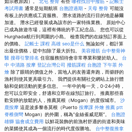
如宗教原因）。
北屯 整骨
有些
哪裡找台中撥筋
-
記帳士
考試用書
通常是短期航班
台胞證過期
-
天母 整骨
可能沒
有板上的供應或工資服務。 潛水道路的流行目的地是赫爾
加達。 潛水已經發展成為該市的一家特殊業務。 原始中心
已成為旅遊市場，這裡有傳統的手工紀念品。 您也可以從
Hurghada航行到周圍的小島。 檢查我們的在線預訂界面上
的價格。
記帳士 課程 高雄
seo是什么
無論如何，都計算
出最佳價格，從中扣除了最大折扣。
美容撥筋
台中整骨神
醫
搜尋引擎排名
住宿服務招待會非常專業和樂於助人。
台
中 中清路 按摩
登記台灣公司
撥筋課程
台胞證
下午茶 外
燴
除了眼睛的價值之外，當地人的友善還奔跑，而僻靜的
漁村則使其更具吸引力。 我們提供有關社交網站上旅行體
驗和促銷活動的更多信息。 一年中的每一天，0-24小時，
您可以立即安全，舒適和立即在線預訂旅行。 推薦那些喜
歡安靜的放鬆的人，推薦莫根（Mogan）的度假城市。
沙
鹿按摩
這是波多黎各莫根（Puerto
按摩課
外燴 推薦 ptt
脊椎側彎
Mogan）的外圍，稱為“金絲雀威尼斯”。
台胞證
雄獅
協會成立費用
以鮮花裝飾的前漁村舒適的街道和美味
的菜餚使其成為一個流行的時代度假勝地。
台中整復推拿