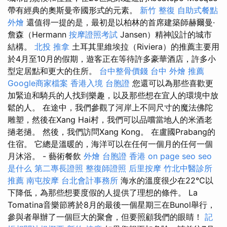
帶有經典的奧斯曼帝國形式的元素。
新竹 整復
自助式餐點
外燴
還值得一提的是，最初是以柏林的首席建築師赫爾曼·
詹森（Hermann
按摩證照考試
Jansen）精神設計的城市
結構。
北投 推拿
土耳其里維埃拉（Riviera）的推薦主要用
於4月至10月的假期，遊客正在等待許多豪華酒店，許多小
型定居點和更大的住所。
台中整骨價錢
台中 外燴 推薦
Google商家檔案
香港入境 台胞證
您還可以為那些喜歡更
加緊迫和騎兵的人找到樂趣，以及那些想在宜人的環境中放
鬆的人。 在途中，我們參觀了河岸上不同尺寸的魔法佛陀
雕塑，然後在Xang Hai村，我們可以品嚐當地人的米酒老
撾老撾。 然後，我們訪問Xang Kong。 在盧國Prabang的
住宿。 它總是溫暖的，海洋可以在任何一個月的任何一個
月沐浴。 - 藝術餐飲
外燴
台胞證 香港
on page seo
seo
是什么
第二專長證照
整復師證照
后里按摩
竹北中醫診所
推薦
南屯按摩
台北會計事務所
海水的溫度很少在22°C以
下降低，為那些想要度假的人提供了理想的條件。 La
Tomatina音樂節將於8月的最後一個星期三在Bunol舉行，
參與者舉辦了一個巨大的聚會，但要照顧我們的眼睛！
記