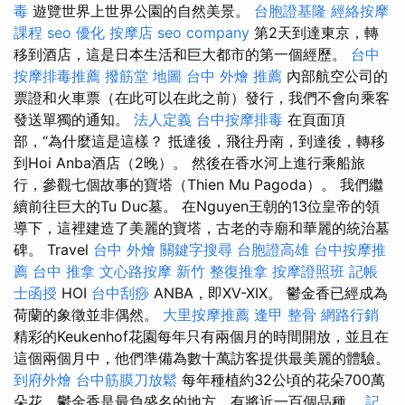
毒
遊覽世界上世界公園的自然美景。
台胞證基隆
經絡按摩
課程
seo 優化
按摩店
seo company
第2天到達東京，轉
移到酒店，這是日本生活和巨大都市的第一個經歷。
台中
按摩排毒推薦
撥筋堂 地圖
台中 外燴 推薦
內部航空公司的
票證和火車票（在此可以在此之前）發行，我們不會向乘客
發送單獨的通知。
法人定義
台中按摩排毒
在頁面頂
部，“為什麼這是這樣？ 抵達後，飛往丹南，到達後，轉移
到Hoi Anba酒店（2晚）。 然後在香水河上進行乘船旅
行，參觀七個故事的寶塔（Thien Mu Pagoda）。 我們繼
續前往巨大的Tu Duc墓。 在Nguyen王朝的13位皇帝的領
導下，這裡建造了美麗的寶塔，古老的寺廟和華麗的統治墓
碑。 Travel
台中 外燴
關鍵字搜尋
台胞證高雄
台中按摩推
薦
台中 推拿
文心路按摩
新竹 整復推拿
按摩證照班
記帳
士函授
HOI
台中刮痧
ANBA，即XV-XIX。 鬱金香已經成為
荷蘭的象徵並非偶然。
大里按摩推薦
逢甲 整骨
網路行銷
精彩的Keukenhof花園每年只有兩個月的時間開放，並且在
這個兩個月中，他們準備為數十萬訪客提供最美麗的體驗。
到府外燴
台中筋膜刀放鬆
每年種植約32公頃的花朵700萬
朵花，鬱金香是最負盛名的地方，有將近一百個品種。
記