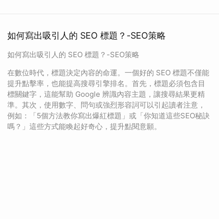
如何寫出吸引人的 SEO 標題？-SEO策略
如何寫出吸引人的 SEO 標題？-SEO策略
在數位時代，標題決定內容的命運。一個好的 SEO 標題不僅能
提升點擊率，也能提高搜尋引擎排名。首先，標題必須包含目
標關鍵字，這能幫助 Google 辨識內容主題，讓搜尋結果更精
準。其次，使用數字、問句或強烈形容詞可以引起讀者注意，
例如：「5個方法教你寫出爆紅標題」或「你知道這些SEO秘訣
嗎？」這些方式能喚起好奇心，提升點閱意願。