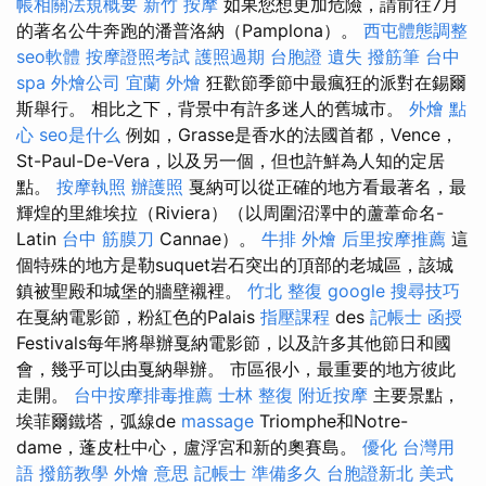
帳相關法規概要
新竹 按摩
如果您想更加危險，請前往7月
的著名公牛奔跑的潘普洛納（Pamplona）。
西屯體態調整
seo軟體
按摩證照考試
護照過期
台胞證 遺失
撥筋筆
台中
spa
外燴公司
宜蘭 外燴
狂歡節季節中最瘋狂的派對在錫爾
斯舉行。 相比之下，背景中有許多迷人的舊城市。
外燴 點
心
seo是什么
例如，Grasse是香水的法國首都，Vence，
St-Paul-De-Vera，以及另一個，但也許鮮為人知的定居
點。
按摩執照
辦護照
戛納可以從正確的地方看最著名，最
輝煌的里維埃拉（Riviera）（以周圍沼澤中的蘆葦命名-
Latin
台中 筋膜刀
Cannae）。
牛排 外燴
后里按摩推薦
這
個特殊的地方是勒suquet岩石突出的頂部的老城區，該城
鎮被聖殿和城堡的牆壁襯裡。
竹北 整復
google 搜尋技巧
在戛納電影節，粉紅色的Palais
指壓課程
des
記帳士 函授
Festivals每年將舉辦戛納電影節，以及許多其他節日和國
會，幾乎可以由戛納舉辦。 市區很小，最重要的地方彼此
走開。
台中按摩排毒推薦
士林 整復
附近按摩
主要景點，
埃菲爾鐵塔，弧線de
massage
Triomphe和Notre-
dame，蓬皮杜中心，盧浮宮和新的奧賽島。
優化 台灣用
語
撥筋教學
外燴 意思
記帳士 準備多久
台胞證新北
美式