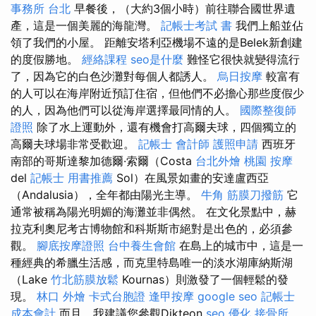
事務所 台北
早餐後，（大約3個小時）前往聯合國世界遺
產，這是一個美麗的海龍灣。
記帳士考試 書
我們上船並佔
領了我們的小屋。 距離安塔利亞機場不遠的是Belek新創建
的度假勝地。
經絡課程
seo是什麼
難怪它很快就變得流行
了，因為它的白色沙灘對每個人都誘人。
烏日按摩
較富有
的人可以在海岸附近預訂住宿，但他們不必擔心那些度假少
的人，因為他們可以從海岸選擇最同情的人。
國際整復師
證照
除了水上運動外，還有機會打高爾夫球，四個獨立的
高爾夫球場非常受歡迎。
記帳士 會計師
護照申請
西班牙
南部的哥斯達黎加德爾·索爾（Costa
台北外燴
桃園 按摩
del
記帳士 用書推薦
Sol）在風景如畫的安達盧西亞
（Andalusia），全年都由陽光主導。
牛角 筋膜刀撥筋
它
通常被稱為陽光明媚的海灘並非偶然。 在文化景點中，赫
拉克利奧尼考古博物館和科斯斯市絕對是出色的，必須參
觀。
腳底按摩證照
台中養生會館
在島上的城市中，這是一
種經典的希臘生活感，而克里特島唯一的淡水湖庫納斯湖
（Lake
竹北筋膜放鬆
Kournas）則激發了一個輕鬆的發
現。
林口 外燴
卡式台胞證
逢甲按摩
google seo
記帳士
成本會計
而且，我建議您參觀Dikteon
seo 優化
接骨所