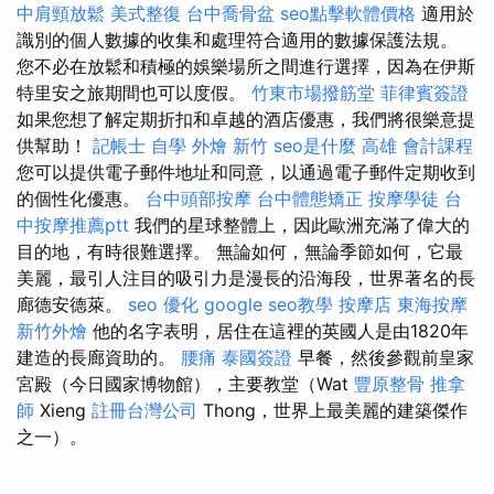
中肩頸放鬆
美式整復
台中喬骨盆
seo點擊軟體價格
適用於
識別的個人數據的收集和處理符合適用的數據保護法規。
您不必在放鬆和積極的娛樂場所之間進行選擇，因為在伊斯
特里安之旅期間也可以度假。
竹東市場撥筋堂
菲律賓簽證
如果您想了解定期折扣和卓越的酒店優惠，我們將很樂意提
供幫助！
記帳士 自學
外燴 新竹
seo是什麼
高雄 會計課程
您可以提供電子郵件地址和同意，以通過電子郵件定期收到
的個性化優惠。
台中頭部按摩
台中體態矯正
按摩學徒
台
中按摩推薦ptt
我們的星球整體上，因此歐洲充滿了偉大的
目的地，有時很難選擇。 無論如何，無論季節如何，它最
美麗，最引人注目的吸引力是漫長的沿海段，世界著名的長
廊德安德萊。
seo 優化
google seo教學
按摩店
東海按摩
新竹外燴
他的名字表明，居住在這裡的英國人是由1820年
建造的長廊資助的。
腰痛
泰國簽證
早餐，然後參觀前皇家
宮殿（今日國家博物館），主要教堂（Wat
豐原整骨
推拿
師
Xieng
註冊台灣公司
Thong，世界上最美麗的建築傑作
之一）。