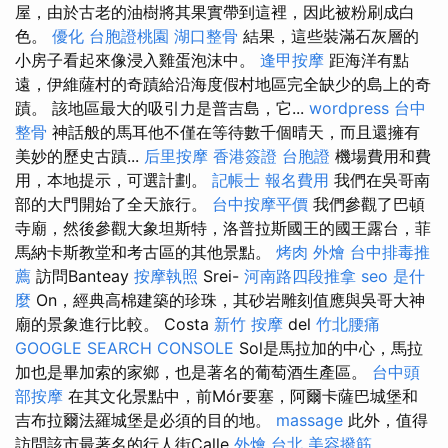
屋，由於古老的油樹將其果實帶到這裡，因此被粉刷成白
色。
優化
台胞證桃園
湖口整骨
結果，這些裝滿石灰層的
小房子看起來像浸入雞蛋泡沫中。
逢甲按摩
距海洋有點
遠，伊維薩村的奇蹟給沿海度假村地區完全缺少的島上的奇
蹟。 該地區最大的吸引力是普吉島，它...
wordpress
台中
整骨
神話般的馬耳他不僅在等待數千個晴天，而且還擁有
美妙的歷史古蹟...
后里按摩
香港簽證 台胞證
機場費用和費
用，本地提示，可選計劃。
記帳士 報名費用
我們在吳哥南
部的大門開始了全天旅行。
台中按摩平價
我們參觀了巴頓
寺廟，然後參觀大象坦斯特，洛普拉斯國王的國王露台，菲
馬納卡斯教堂和考古區的其他景點。
烤肉 外燴
台中排毒推
薦
訪問Banteay
按摩執照
Srei-
河南路四段推拿
seo 是什
麼
On，經典高棉建築的珍珠，其砂岩雕刻值應與吳哥大神
廟的景象進行比較。 Costa
新竹 按摩
del
竹北腰痛
GOOGLE SEARCH CONSOLE
Sol是馬拉加的中心，馬拉
加也是畢加索的家鄉，也是著名的葡萄酒生產區。
台中頭
部按摩
在其文化景點中，前Mór要塞，阿爾卡薩巴城堡和
吉布拉爾法羅城堡是必須的目的地。
massage
此外，值得
訪問該市最著名的行人街Calle
外燴 台北
美容撥筋