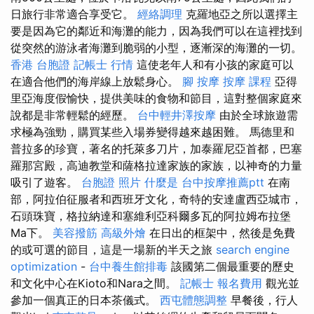
日旅行非常適合享受它。
經絡調理
克羅地亞之所以選擇主
要是因為它的鄰近和海灘的能力，因為我們可以在這裡找到
從突然的游泳者海灘到脆弱的小型，逐漸深的海灘的一切。
香港 台胞證
記帳士 行情
這使老年人和有小孩的家庭可以
在適合他們的海岸線上放鬆身心。
腳 按摩
按摩 課程
亞得
里亞海度假愉快，提供美味的食物和節目，這對整個家庭來
說都是非常輕鬆的經歷。
台中輕井澤按摩
由於全球旅遊需
求極為強勁，購買某些入場券變得越來越困難。 馬德里和
普拉多的珍寶，著名的托萊多刀片，加泰羅尼亞首都，巴塞
羅那宮殿，高迪教堂和薩格拉達家族的家族，以神奇的力量
吸引了遊客。
台胞證 照片
什麼是
台中按摩推薦ptt
在南
部，阿拉伯征服者和西班牙文化，奇特的安達盧西亞城市，
石頭珠寶，格拉納達和塞維利亞科爾多瓦的阿拉姆布拉堡
Ma下。
美容撥筋
高級外燴
在日出的框架中，然後是免費
的或可選的節目，這是一場新的半天之旅
search engine
optimization
-
台中養生館排毒
該國第二個最重要的歷史
和文化中心在Kioto和Nara之間。
記帳士 報名費用
觀光並
參加一個真正的日本茶儀式。
西屯體態調整
早餐後，行人