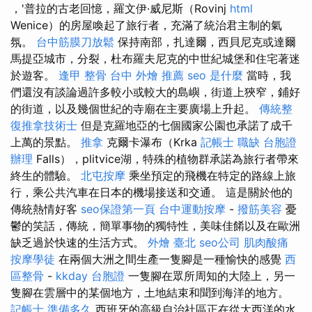
，'普拉的古老回憶，羅文伊·威尼斯（Rovinj
html
Wenice）的房屋喚起了旅行者，充滿了統治君主制的氣
氛。
台中筋膜刀放鬆
保持南部，扎達爾，西貝尼克或達爾
馬提亞城市，分裂，杜布羅夫尼克的中世紀城堡和住宅著迷
於遊客。
逢甲 整骨
台中 外燴 推薦
seo 是什麼
當時，我
們還沒有談論過許多較小或較大的島嶼，街道上狹窄，鋪好
的街道，以及幾個世紀的寺廟在主要廣場上升起。
傳統整
復推拿技術士
但是克羅地亞的七個國家公園也承諾了成千
上萬的景點。
推拿
克爾卡瀑布（Krka
記帳士 職缺
台胞證
辦理
Falls），plitvice湖，特殊的植物群承諾為旅行者帶來
終生的體驗。
北屯按摩
乘坐預定的飛機在特定的路線上旅
行，乘公共汽車在日本的機場接送和交通。 這是關於他的
傳統熱情好客
seo保證第一頁
台中運動按摩
-
撥筋美容
憂
鬱的笑話，傳統，簡單事物的獨特性，美味佳餚以及在歐洲
缺乏過於快速的生活方式。
外燴 臺北
seo公司
肌肉酸痛
按摩學徒
在兩個大洲之間生產一隻腳是一種愉快的感覺
西
區整骨
-
kkday 台胞證
一隻腳在眾所周知的大陸上，另一
隻腳在雲層中的某個地方，土地結束和聞到海洋的地方。
記帳士 準備多久
西班牙的高級自治社區正在從大西洋的水