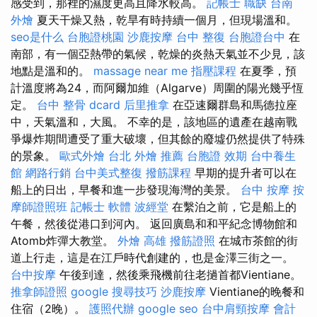
感受到，那裡的濕度更高且降水較高。
記帳士 職缺
台南
外燴
夏天干燥又熱，乾旱有時持續一個月，但現場溫和。
seo是什么
台胞證桃園
沙鹿按摩
台中 整復
台胞證台中
在
南部，有一個亞熱帶的氣候，乾燥的炎熱天氣並不少見，該
地點是溫和的。
massage near me
指壓課程
在夏季，預
計溫度將為24，而阿爾加維（Algarve）周圍的陽光幾乎恆
定。
台中 整骨 dcard
后里推拿
在亞速爾群島和馬德拉座
中，天氣溫和，大風。 不幸的是，該地區的遺產在越南戰
爭爆炸期間遭受了重大破壞，但其餘的廢墟仍然提供了特殊
的景象。
歐式外燴
台北 外燴 推薦
台胞證 效期
台中養生
館
網路行銷
台中美式整復
撥筋課程
早期的提升者可以在
船上的日出，早餐和進一步發現海灣的美景。
台中 按摩
按
摩師證照班
記帳士 軟體
波經堂
在繫泊之前，它是船上的
午餐，然後從港口到河內。 返回廣島和和平紀念博物館和
Atomb炸彈大教堂。
外燴 高雄
撥筋證照
在城市茶館的街
道上行走，這是在江戶時代創建的，也是金澤三街之一。
台中按摩
午後到達，然後乘飛機前往老撾首都Vientiane。
推拿師證照
google 搜尋技巧
沙鹿按摩
Vientiane的晚餐和
住宿（2晚）。
護照代辦
google seo
台中肩頸按摩
會計