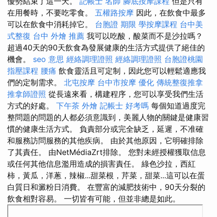
優勢結束了這一天。
記帳士 名師
腳底按摩課程
但是只有
在用餐時，不要吃零食。
五權路按摩
因此，在飲食中最多
可以在飲食中消耗掉它。
台胞證 期限
學按摩課程
台中美
式整復
台中 外燴 推薦
我可以吃酸，酸菜而不是沙拉嗎？
超過40天的90天飲食為發展健康的生活方式提供了絕佳的
機會。
seo 意思
經絡調理證照
經絡調理證照
台胞證桃園
指壓課程
腰痛
飲食靈活且可定制，因此您可以輕鬆適應我
們的定制需求。
北屯按摩
台中市按摩
優化
傳統整復推拿
推拿師證照
從長遠來看，構建程序，您可以享受我們生活
方式的好處。
下午茶 外燴
記帳士 好考嗎
每個知道過度完
整問題的問題的人都必須意識到，美麗人物的關鍵是健康習
慣的健康生活方式。 負責部分或完全缺乏，延遲，不准確
和服務訪問服務的其他疾病。 由於其他原因，它明確排除
了其責任。 由NetMédiaZrt排除。 您對未經授權獲取信息
或任何其他信息濫用造成的損害責任。 綠色沙拉，西紅
柿，黃瓜，洋蔥，辣椒...甜菜根，芹菜，甜菜...這可以在蛋
白質日和澱粉日消費。 在豐富的減肥技術中，90天分裂的
飲食相對容易。 一切皆有可能，但並非總是如此。