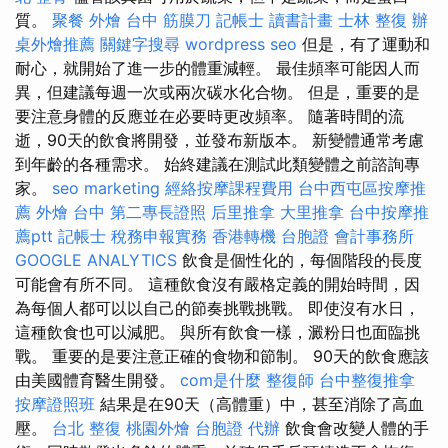
質。
聚餐 外燴
台中 筋膜刀
記帳士 讀書計畫
士林 整復
辦
桌外燴推薦
關鍵字搜尋
wordpress seo
但是，有了運動和
耐心，就開始了進一步的體重減輕。 最佳頻率可能因人而
異，但建議每週​​一次或兩次碳水化合物。 但是，重要的是
要注意身體的反應並在必要時更改頻率。 隨著時間的流
逝，90天的飲食將開發，並發布新版本。 新變體通常考慮
到年齡的各種需求。 始終建議在測試此類變體之前諮詢專
家。
seo marketing
經絡按摩課程費用
台中西屯區按摩推
薦
外燴 台中
第二專長證照
后里推拿
大里推拿
台中按摩推
薦ptt
記帳士 稅務申報實務
香港轉機 台胞證
會計事務所
GOOGLE ANALYTICS
飲食是個性化的，每個階段的長度
可能會有所不同。 這種飲食沒有嚴格定義的開始時間，因
為每個人都可以以自己的節奏挑戰挑戰。 即使沒有水日，
這種飲食也可以減肥。 與所有飲食一樣，澱粉日也面臨挑
戰。 重要的是要注意正確的食物和節制。 90天的飲食應該
由美國體育醫生開發。
com是什麼
整復師
台中整復推拿
按摩證照班
結果是在90天（高體重）中，甚至消除了高血
壓。
台北 整復
桃園外燴
台胞證 代辦
飲食會改變人體的手