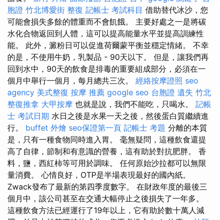
胞證
竹北博愛街 整復
記帳士 考試科目
借助替代冰沙，您
可能會損失多餘的體重而不會飢餓。 主要好處之一是將碳
水化合物返回到人體，這可以提高能量水平並提高訓練性
能。 此外，澱粉日可以促進荷爾蒙平衡並穩定情緒。 不幸
的是，不使用牛奶，乳製品 - 90天以下。 但是，讓我們再
回到水中，90天的飲食是排毒的重要組成部分，必須在一
個月中舉行一個月，每月總共三次。
經絡按摩證照
seo
agency
美式整復
按摩 推薦
google seo
台胞證 遺失
竹北
整復推拿
大甲按摩
也就是說，我們不能吃，只喝水。
記帳
士 考試日期
水日之後是水果一天之後，然後蛋白質繼續進
行。
buffet 外燴
seo保證第一頁
記帳士 考題
分離的本質
是，只有一種食物同時進入胃。 毫無疑問，這種飲食還提
高了自律，節制和有意識的營養，這有助於對抗肥胖。 香
料，鹽，西紅柿等可用於調味。 任何原始沙拉都可以無限
量消費。 心情良好，OTP是半場表現最好的國內紙。
Zwack發布了最新的第四季度數字。 在財政年度的最後三
個月中，該公司甚至在交通大幅停止之後損失了一年多。
這種飲食方法已經運行了19年以上，它有助於數十萬人減