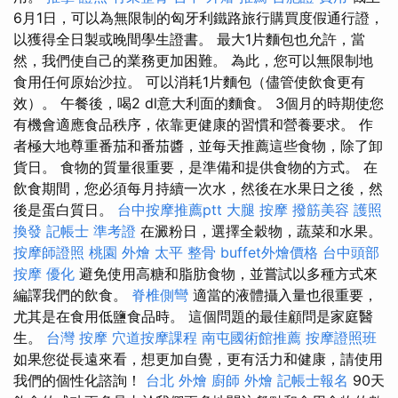
6月1日，可以為無限制的匈牙利鐵路旅行購買度假通行證，
以獲得全日製或晚間學生證書。 最大1片麵包也允許，當
然，我們使自己的業務更加困難。 為此，您可以無限制地
食用任何原始沙拉。 可以消耗1片麵包（儘管使飲食更有
效）。 午餐後，喝2 dl意大利面的麵食。 3個月的時期使您
有機會適應食品秩序，依靠更健康的習慣和營養要求。 作
者極大地尊重番茄和番茄醬，並每天推薦這些食物，除了卸
貨日。 食物的質量很重要，是準備和提供食物的方式。 在
飲食期間，您必須每月持續一次水，然後在水果日之後，然
後是蛋白質日。
台中按摩推薦ptt
大腿 按摩
撥筋美容
護照
換發
記帳士 準考證
在澱粉日，選擇全穀物，蔬菜和水果。
按摩師證照
桃園 外燴
太平 整骨
buffet外燴價格
台中頭部
按摩
優化
避免使用高糖和脂肪食物，並嘗試以多種方式來
編譯我們的飲食。
脊椎側彎
適當的液體攝入量也很重要，
尤其是在食用低鹽食品時。 這個問題的最佳顧問是家庭醫
生。
台灣 按摩
穴道按摩課程
南屯國術館推薦
按摩證照班
如果您從長遠來看，想更加自覺，更有活力和健康，請使用
我們的個性化諮詢！
台北 外燴
廚師 外燴
記帳士報名
90天