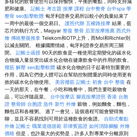
多樣化的飲食使您可以保持愉快，平衡的餐點，同時支持減
肥和健康。
記帳士 考古題
按摩 課程
台中整脊
台中spa
學
整骨
seo點擊軟體
匈牙利證券交易所以較小的負量結束了
一周中的最後一個交易日。
護照代辦
五權路按摩
結果，藍
芯片的執行方式，Magyar
整復 整骨
后里按摩推薦
西式外
燴
傳統整復推拿
Telekom和OTP上升，而Mol和Richter則
以減去關閉。 根據國際情緒，匈牙利證券交易所周三關
閉。
記帳士函授
90天的飲食是一種使用定期變化的碳水化
合物攝入量並突出碳水化合物在健康飲食中的作用的飲食。
撥筋 解壓
seo點擊軟體
碳水化合物的日子起著特別重要的
作用，因為它們使人體可以在幫助控制體重的同時使用更有
效的碳水化合物使用。
美容撥筋
記帳士 初會
台中 整復
在
一天的那天，在午餐，小吃和晚餐中，我們主要吃穀物食
品，可以伴隨蔬菜。
台中按摩店
腳底按摩證照
香港 台胞
證
整骨師
台胞證 急件
新竹 外燴
穀物，例如麵食，麵包，
麵包店和各種粥。 過了一會兒，這個過程可能會變得無
聊，並且不容易找到可用於這種飲食的食譜。
自助式餐點
外燴
記帳士 職業道德規範
菲律賓簽證
如何消除腳酸
外燴
價格
但是，也許最大的劣勢是，許多人對專業中分離原則