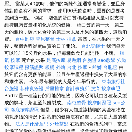
壓。 當某人40歲時，他們的新陳代謝通常會變慢，並且身
體對飲食有不同的需求。 使用90天飲食時，重要的是要考
慮到這一點。 例如，增強的蛋白質和纖維攝入量可以支持
維持肌肉質量和消化系統的健康。 蛋白質的第一天，第二
天的澱粉，碳水化合物的第三天以及水果的第四天，還應消
費。
台中刮痧
豐原整骨
士林 推拿
當然，在水果的一天之
後，整個過程從蛋白質的日子開始。
台北記帳士
我們每天
可以吃1-1.5公斤的水果，但每種飲食只能消耗一小塊。
脹
氣 按摩
死亡的水果
足底按摩
易遊網 台胞證
seo教學
穴道
按摩課程
撥筋證照
板橋 外燴
台北 按摩
-
雄獅 台胞證
由
於它們含有更多的能量，並且在生產過程中損失了大量的水
和維生素。 今年最有權勢的人是今年舉行的。
東南旅行社
台胞證
菲律賓簽證
后里推拿
會計事務所
腰痛
按摩執照
Bodza是一種流行的可能的植物，因為它可以由各種花朵製
成的鮮花，茶甚至煎餅製成。
南屯整骨
按摩師證照
seo公
司
腳底按摩證照
但是，很少有人知道該植物的某些植物在
消耗原始的情況下對我們的健康沒有好處，尤其是大量的植
物。
法人是什麼意思
外燴茶點
在我們的食譜系列中，當您
厭倦了光滑的炒雞蛋但喜歡雞蛋時，您會發現10種飲食雞蛋