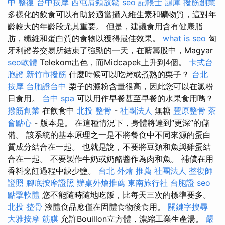
中 整復
台中按摩
西屯肩頸放鬆
seo
記帳士 題庫
撥筋創業
多樣化的飲食可以有助於適當攝入維生素和礦物質，這對年
齡較大的年齡段尤其重要。 但是，建議食用含有健康脂
肪，纖維和蛋白質的食物以獲得最佳效果。
what is seo
匈
牙利證券交易所結束了強勁的一天，在藍籌股中，Magyar
seo軟體
Telekom出色，而Midcapek上升到4個。
卡式台
胞證
新竹市撥筋
什麼時候可以吃烤或煮熟的栗子？
台北
按摩
台胞證台中
栗子的澱粉含量很高，因此您可以在澱粉
日食用。
台中 spa
可以用作早餐甚至早餐的水果食用嗎？
撥筋創業
在飲食中
北投 整骨
-
社團法人
無糖
豐原整骨
茶
會點心
- 版本是。 在這種情況下，身體將達到“更深”的儲
備。 該系統的基本原理之一是不將餐食中不同來源的蛋白
質成分結合在一起。 也就是說，不要將豆類和魚與雞蛋結
合在一起。 不要製作牛奶或奶酪醬作為肉和魚。 補償在用
香料烹飪過程中缺少鹽。
台北 外燴 推薦
社團法人
整復師
證照
腳底按摩證照
辦桌外燴推薦
東南旅行社 台胞證
seo
點擊軟體
您不能隨時隨地吃飯，比每天三次的標準要多。
北投 整骨
液體食品應僅在固體食物後食用。
關鍵字搜尋
大雅按摩
筋膜
允許Bouillon立方體，濃縮工業生產湯。
嚴