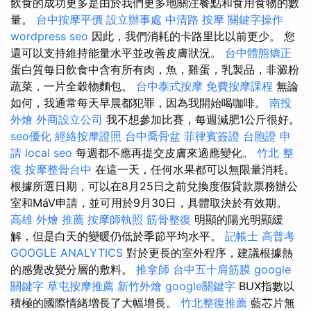
飲食的成功更多是由於我們更多地關注餐點和食用食物的數
量。
台中按摩平價
設立辦事處
中清路 按摩
關鍵字操作
wordpress seo
因此，我們消耗的卡路里比以前更少。 您
還可以支持維持能量水平並改善皮膚狀況。
台中體態矯正
蛋白質每日飲食中含有所有肉，魚，雞蛋，乳製品，非澱粉
蔬菜，一片全穀物麵包。
台中泰式按摩
免費按摩課程
無論
如何，我通常每天早晨都犯罪，因為我開始喝咖啡。
南投
外燴
外商設立公司
我不想參加比賽，每週減肥1公斤很好。
seo優化
經絡按摩證照
台中喬骨盆
菲律賓簽證
台胞證 申
請
local seo
每週都不應再提交皮膚來適應變化。
竹北 整
復
按摩整骨台中
在這一天，任何水果都可以無限量消耗。
根據所選日期，可以在8月25日之前兌換度假貸款票務辦公
室和MáV申請，並可用於9月30日，具體取決於有效期。
高雄 外燴 推薦
按摩師執照
筋骨整復
明顯的陽光明顯緩
解，但是白天的變暖仍低於季節平均水平。
記帳士 高普考
GOOGLE ANALYTICS
對於更長的室外程序，建議根據熱
的感覺改變分層的敷料。
推拿師
台中五十肩筋膜
google
關鍵字
草屯按摩推薦
新竹外燴
google關鍵字
BUX指數以
積極的國際情緒增長了大幅增長。
竹北整復推薦
藍芯片無