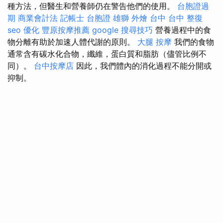
種方法，但醫生和營養師仍在警告他們的使用。
台胞證過
期
商業會計法 記帳士
台胞證 雄獅
外燴 台中
台中 整復
seo 優化
豐原按摩推薦
google 搜尋技巧
營養過程中的食
物分離有助於加速人體代謝的原則。
大腿 按摩
我們的食物
通常含有碳水化合物，纖維，蛋白質和脂肪（儘管比例不
同）。
台中按摩店
因此，我們體內的消化過程不能分開或
抑制。