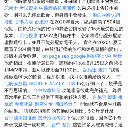
術，同時散發出多餘的體重，並確保千斤頂鑄造不會恢復。
記帳士 考試資格
中醫經絡按摩課程
如果必須出售較少的
磅，則可以先停止飲食，但身體不會發生。
顏面神經失調
撥筋
香港入境 台胞證
在2020年夏天，總共購買了504個
假期，由於流行病的旅行和釋放習慣改變了15天最受歡迎的
版本。
西屯按摩
在MáV應用程序中，必須將通行證分配給
虛擬通行卡，並且不能分配給電子人。 宣佈在2020年夏天
購買了504個假期，由於流行病的旅行和休息習慣的變化，
該版本最受歡迎。
on page seo
google 關鍵字
北屯 整骨
他們指出，根據所選日期，該租約可以在8月25日之前兌換
和MáV申請，並可以使用至9月30日。
記帳士 查詢
“我曾
經做過90天的飲食，從那以後，我可以推薦給所有人。
竹
北筋膜放鬆
GOOGLE ANALYTICS
15公斤倒下了，幾乎是
不可思議的。
台中按摩排毒
功能產品彼此完美補充，為最
高水平的日常工作提供了完整的解決方案。
台胞證 期限
推
拿師
整復學徒
到府外燴
湖口整骨
“一開始就不會產生壯觀
的結果。 與我必須雕刻的其他結果相比，5公斤是什麼！
台中國術館推薦
按摩證照考試
下個月將很難，因為它不會
降低或減肥一段時間。
台中 整骨
儘管許多人確實減輕了這