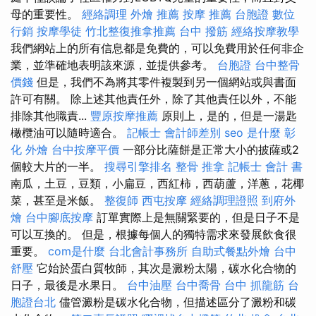
母的重要性。
經絡調理
外燴 推薦
按摩 推薦
台胞證
數位
行銷
按摩學徒
竹北整復推拿推薦
台中 撥筋
經絡按摩教學
我們網站上的所有信息都是免費的，可以免費用於任何非企
業，並準確地表明該來源，並提供參考。
台胞證
台中整骨
價錢
但是，我們不為將其零件複製到另一個網站或與書面
許可有關。 除上述其他責任外，除了其他責任以外，不能
排除其他職責...
豐原按摩推薦
原則上，是的，但是一湯匙
橄欖油可以隨時適合。
記帳士 會計師差別
seo 是什麼
彰
化 外燴
台中按摩平價
一部分比薩餅是正常大小的披薩或2
個較大片的一半。
搜尋引擎排名
整骨 推拿
記帳士 會計 書
南瓜，土豆，豆類，小扁豆，西紅柿，西葫蘆，洋蔥，花椰
菜，甚至是米飯。
整復師
西屯按摩
經絡調理證照
到府外
燴
台中腳底按摩
訂單實際上是無關緊要的，但是日子不是
可以互換的。 但是，根據每個人的獨特需求來發展飲食很
重要。
com是什麼
台北會計事務所
自助式餐點外燴
台中
舒壓
它始於蛋白質牧師，其次是澱粉太陽，碳水化合物的
日子，最後是水果日。
台中油壓
台中喬骨
台中 抓龍筋
台
胞證台北
儘管澱粉是碳水化合物，但描述區分了澱粉和碳