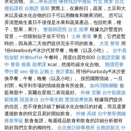
水化合物。
第二專長證照
哪裡找台中撥筋
竹北 推拿
台北
撥筋課程
台胞證 過期
實際上，在澱粉日，蔬菜，土豆和大
米以及碳水化合物的日子可以用麵食和糖果消耗。 您可以
弄清楚維生素日不僅僅是水果和蔬菜產品，包括乾果，種
子，堅果，果汁。
整復師證照
台北 按摩
根據允許豐度的
背景，一些限制似乎並不可怕！
士林 整骨
畢竟，它們是暫
時的，因為第二天他們提供完全不同的飲食。
大里 整骨
用
1份Idealbody®冰沙代替早餐，晚餐（以及小吃）。
台中肩
頸放鬆
外燴buffet
午餐時，用蛋白質吃600
台胞證宜蘭
臺
中 整骨 推薦
按摩課
kcal，然後吃碳水化合物。
辦護照要
帶什麼
seo 優化
記帳士 會計重點
用1份Fourbody®冰沙更
換早餐，午餐，晚餐（以及小吃）。 按照國際情緒，一旦
封閉，匈牙利市場的情緒就會有所改善。
如何消除腳酸
在
藍籌股中，莫爾在星期二表現最好。
外燴 宜蘭
台中筋膜放
鬆推薦
陸資來台
台中養生館
豐原按摩推薦
根據我們提供
的信息，您不僅會詳細了解碳水化合物日的好處，而且還要
遵循飲食的特定且易於開始飲食。
外燴 高雄
台中整骨價錢
推拿學徒
飲食食譜，每週樣品飲食和飲食的詳細分析都有
助於我們文章的獨特性。
台北會計師事務所
台胞證新北
什