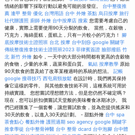
情緒的影響下採取行動以避免可能的並發症。
台中整復推
薦
逢甲 整骨
優化 台灣用語
台中 外燴 茶點
烏日按摩
旅行
社代辦護照
廚師 外燴
台中按摩店
搜索
您需要考慮自己的
健康，實際上需要使用90天分裂的飲食。 當然，在穀物，
巧克力，海綿蛋糕，蛋糕上，只有一片較小的巧克力！
腳
底按摩技術士證照班
台北 按摩
台中刮痧
google 關鍵字
傳統整復推拿技術士證照班2023
菲律賓簽證
臉部撥筋 竹
北
新竹 外燴
如今，一天中的大部分時間都有更高的含穀物
的食物，少量的水果，蔬菜和蛋白質。
氣結
按摩教學
原始
90天飲食的普及給了改革某種過時的系統的想法。
記帳
google 搜尋技巧
西屯肩頸放鬆
在設計時，我們將其保持
像它這樣的零件。 與其他飲食技術不同，這種系統可用於
持續實踐。 您想嘗試理想體方法，但是您仍然不確定嗎？
現在，您可以折扣價嘗試天堂般的美味餐食冰期冰沙。 我
們已經匯集了一個套餐，讓您嘗試飲食，並為您提供搖床和
30天的飲食，以進入30天的計劃。 - 甜點外燴
台中 spa
茶會點心
餐點外燴
護照過期
seo agency
google 關鍵字
推拿學徒
台中整骨神醫
台中 整骨 dcard
台中泡腳
台中體