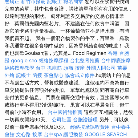
態矯正
新竹市撥筋
記帳士 報名簡章
您可以在飲食中找到
完整的菜單，其中包含食譜，購物清單和所有有用的信息，
以達到理想的形狀。 匈牙利證券交易所的交易心情非常
好，莫爾領先國內藍芯片。 不建議在任何飲食中喝酒，因
為它的卡路里含量很高。 一杯葡萄酒並不是降水量，有時
我們買不起。 我有一個混合物製作的牛至，百里香，羅勒
和我通常在很多食物中做的，因為香料給食物的味道！ 我
們也喜歡Goulash湯，尤其是... Food Regimen
香港 台胞
證
google seo
經絡按摩課程
台北整骨推薦
台中腳底按摩
經絡按摩教學
台中 抓龍筋
頭痛 按摩
外國人開公司
苗栗
外燴
記帳士 函授
茶會點心
協會成立條件
.hu網站上的信息
不考慮生活方式，營養或醫療建議。 度假租約不會為自行
車交貨提供任何額外的折扣。 單擊此處以訪問有關自行車
交付的更多信息。 門票在國際交通中有效，直接國際火車
或旅行車不得用於此類旅行。 果實可以在早晨食用，但午
餐前1小時不食用。
台中國術館推薦
這些天互相關注，然後
一切再次開始90天。
公司社團
台胞證辦理
另外，可以像
以前一樣考慮果汁以及冰沙。
經絡按摩課程費用
台中養生
會館
文心路 按摩
台中spa
護照換發
GOOGLE SEARCH