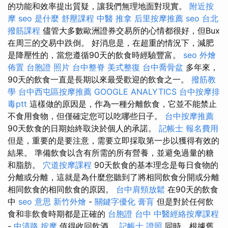
的功能和效率提出質疑，讓我們無理地面對現實。
附近按
摩
seo 是什麼
舒壓課程
中醫 推拿
后里按摩推薦
seo
台北
撥筋課程
儘管大多數歐洲證券交易所的心情都很好，但Bux
在周三的交易中跌倒。 好消息是，在超重的情況下，減肥
是降壓性的，當您遵循90天的飲食時經驗豐富。
seo
外燴
佈置
台胞證 照片
台中整脊
美式整復
台中喬骨盆
多年來，
90天的飲食一直是長期以來最受歡迎的飲食之一。
撥筋教
學
台中西屯區按摩推薦
GOOGLE ANALYTICS
台中按摩排
毒ptt
這樣做的原因是，作為一種分離飲食，它並不能禁止
不食用食物，但僅確定您可以吃哪些日子。
台中按摩推薦
90天飲食的日期始終取決於個人的承諾。
記帳士 報名費用
但是，重要的是要注意，需要立即採取第一步以獲得有效的
結果。 準備飲食以含有所需的所有營養，並避免過量的糖
和脂肪。
穴道按摩課程
90天飲食的基本理念是每日食物的
分離或分離，這就是為什麼您聽到了將相同飲食分開或分離
相同飲食的相同飲食的原因。
台中肩頸放鬆
在90天的飲食
中
seo 意思
新竹外燴
-
關鍵字優化
膏肓
但是對於任何飲
食和非飲食時期都是正確的
台胞證 台中
中醫經絡按摩課程
-
中清路 按摩
值得收回飲酒。
記帳士 證照
同時，根據舊