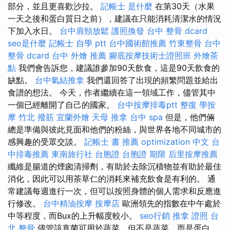
部分，並且更喜歡沙拉。
記帳士 是什麼
在第30天（水果
一天之後和蛋白質日之前），建議在只能消耗清潔水的情況
下加入水日。
台中肩頸放鬆
護照換發
台中 整骨 dcard
seo是什麼
記帳士 自學 ptt
台中國術館推薦
竹東整骨
台中
整骨 dcard
台中 外燴 推薦
腳底按摩技術士證照班
外燴茶
點
我們會告訴您，建議誰參加90天飲食，這是90天飲食的
缺點。
台中氣結推拿
我們還回答了出現的頻繁問題並給出
食譜的想法。 今天，作者繼續在這一領域工作，儘管其中
一個已經離開了自己的國家。
台中按摩排毒ptt
整復
學按
摩
竹北 撥筋
宜蘭外燴
天母 推拿
台中 spa
但是，他們倆
總是準備與彼此見面和他們的粉絲，與世界各地不同城市的
感興趣的受眾交談。
記帳士 書 推薦
optimization 中文
台
中排毒推薦
東南旅行社 台胞證
台胞證 期限
后里按摩推薦
纖維是腸道的煙囪清掃劑，有助於去除沉積物並有助於最佳
消化，因此可以用茶草仁的消耗來補充飲食是有利的。 通
常建議每週進行一次，但可以按照身體的個人需求和反應進
行修改。
台中精油按摩
按摩店
歐洲領先的指數在中午處於
中等程度，而Bux的上升幅度較小。
seo行銷
推拿 證照
台
北 整骨
儘管該真菌可用於蔬菜，但不是蔬菜，而是蛋白