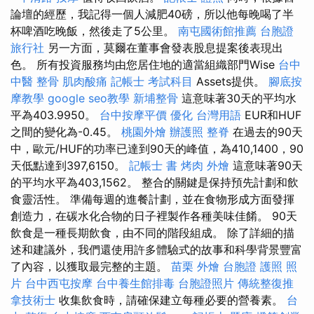
論壇的經歷，我記得一個人減肥40磅，所以他每晚喝了半
杯啤酒吃晚飯，然後走了5公里。
南屯國術館推薦
台胞證
旅行社
另一方面，莫爾在董事會發表股息提案後表現出
色。 所有投資服務均由您居住地的適當組織部門Wise
台中
中醫 整骨
肌肉酸痛
記帳士 考試科目
Assets提供。
腳底按
摩教學
google seo教學
新埔整骨
這意味著30天的平均水
平為403.9950。
台中按摩平價
優化 台灣用語
EUR和HUF
之間的變化為-0.45。
桃園外燴
辦護照
整脊
在過去的90天
中，歐元/HUF的功率已達到90天的峰值，為410,1400，90
天低點達到397,6150。
記帳士 書
烤肉 外燴
這意味著90天
的平均水平為403,1562。 整合的關鍵是保持預先計劃和飲
食靈活性。 準備每週的進餐計劃，並在食物形成方面發揮
創造力，在碳水化合物的日子裡製作各種美味佳餚。 90天
飲食是一種長期飲食，由不同的階段組成。 除了詳細的描
述和建議外，我們還使用許多體驗式的故事和科學背景豐富
了內容，以獲取最完整的主題。
苗栗 外燴
台胞證 護照 照
片
台中西屯按摩
台中養生館排毒
台胞證照片
傳統整復推
拿技術士
收集飲食時，請確保建立每種必要的營養素。
台