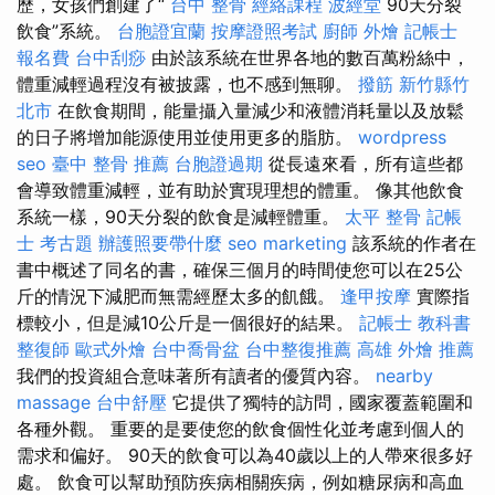
歷，女孩們創建了“
台中 整骨
經絡課程
波經堂
90天分裂
飲食”系統。
台胞證宜蘭
按摩證照考試
廚師 外燴
記帳士
報名費
台中刮痧
由於該系統在世界各地的數百萬粉絲中，
體重減輕過程沒有被披露，也不感到無聊。
撥筋 新竹縣竹
北市
在飲食期間，能量攝入量減少和液體消耗量以及放鬆
的日子將增加能源使用並使用更多的脂肪。
wordpress
seo
臺中 整骨 推薦
台胞證過期
從長遠來看，所有這些都
會導致體重減輕，並有助於實現理想的體重。 像其他飲食
系統一樣，90天分裂的飲食是減輕體重。
太平 整骨
記帳
士 考古題
辦護照要帶什麼
seo marketing
該系統的作者在
書中概述了同名的書，確保三個月的時間使您可以在25公
斤的情況下減肥而無需經歷太多的飢餓。
逢甲按摩
實際指
標較小，但是減10公斤是一個很好的結果。
記帳士 教科書
整復師
歐式外燴
台中喬骨盆
台中整復推薦
高雄 外燴 推薦
我們的投資組合意味著所有讀者的優質內容。
nearby
massage
台中舒壓
它提供了獨特的訪問，國家覆蓋範圍和
各種外觀。 重要的是要使您的飲食個性化並考慮到個人的
需求和偏好。 90天的飲食可以為40歲以上的人帶來很多好
處。 飲食可以幫助預防疾病相關疾病，例如糖尿病和高血