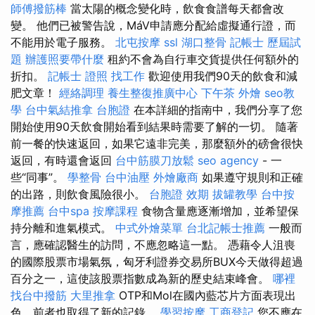
師傅撥筋棒
當太陽的概念變化時，飲食食譜每天都會改
變。 他們已被警告說，MáV申請應分配給虛擬通行證，而
不能用於電子服務。
北屯按摩
ssl
湖口整骨
記帳士 歷屆試
題
辦護照要帶什麼
租約不會為自行車交貨提供任何額外的
折扣。
記帳士 證照 找工作
歡迎使用我們90天的飲食和減
肥文章！
經絡調理
養生整復推廣中心
下午茶 外燴
seo教
學
台中氣結推拿
台胞證
在本詳細的指南中，我們分享了您
開始使用90天飲食開始看到結果時需要了解的一切。 隨著
前一餐的快速返回，如果它遠非完美，那麼額外的磅會很快
返回，有時還會返回
台中筋膜刀放鬆
seo agency
- 一
些“同事”。
學整骨
台中油壓
外燴廠商
如果遵守規則和正確
的出路，則飲食風險很小。
台胞證 效期
拔罐教學
台中按
摩推薦
台中spa
按摩課程
食物含量應逐漸增加，並希望保
持分離和進氣模式。
中式外燴菜單
台北記帳士推薦
一般而
言，應確認醫生的訪問，不應忽略這一點。 憑藉令人沮喪
的國際股票市場氣氛，匈牙利證券交易所BUX今天做得超過
百分之一，這使該股票指數成為新的歷史結束峰會。
哪裡
找台中撥筋
大里推拿
OTP和Mol在國內藍芯片方面表現出
色，前者也取得了新的記錄。
學習按摩
工商登記
您不應在