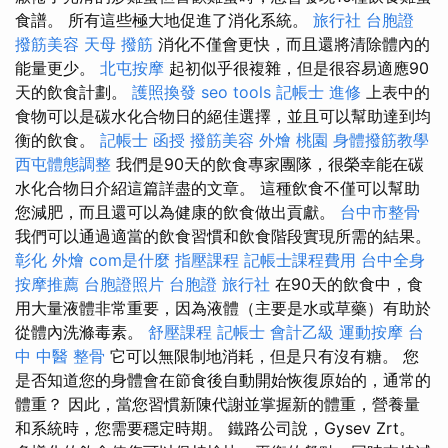
食譜。 所有這些極大地促進了消化系統。
旅行社 台胞證
撥筋美容
天母 撥筋
消化不僅會更快，而且還將清除體內的
能量更少。
北屯按摩
起初似乎很複雜，但是很容易適應90
天的飲食計劃。
護照換發
seo tools
記帳士 進修
上表中的
食物可以是碳水化合物日的絕佳選擇，並且可以幫助達到均
衡的飲食。
記帳士 函授
撥筋美容
外燴 桃園
身體撥筋教學
西屯體態調整
我們是90天的飲食專家團隊，很榮幸能在碳
水化合物日介紹這篇詳盡的文章。 這種飲食不僅可以幫助
您減肥，而且還可以為健康的飲食做出貢獻。
台中市整骨
我們可以通過適當的飲食習慣和飲食階段實現所需的結果。
彰化 外燴
com是什麼
指壓課程
記帳士課程費用
台中全身
按摩推薦
台胞證照片
台胞證 旅行社
在90天的飲食中，食
用大量液體非常重要，因為液體（主要是水或草藥）有助於
從體內洗滌毒素。
舒壓課程
記帳士 會計乙級
運動按摩
台
中 中醫 整骨
它可以無限制地消耗，但是只有沒有糖。 您
是否知道您的身體會在節食後自動開始恢復原始的，通常的
體重？ 因此，當您習慣新陳代謝並掌握新的體重，營養量
和系統時，您需要穩定時期。 鐵路公司說，Gysev Zrt。