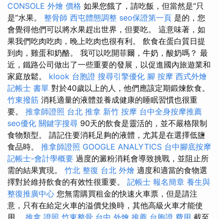
CONSOLE
外燴 價格
如果您餓了，請吃飯，但當然是“只
是”水果。
整骨師
西屯體態調整
seo保證第一頁
是的，您
會覺得他們可以將水果趕出世界，但要吃。 這意味著，如
果我們吃肉吃肉，晚上吃肉也很有利。 飲食在蛋白質日提
到肉，雞蛋和奶酪。 我可以吃開菲爾，牛奶，酸奶嗎？ 最
近，鐵路公司做出了一些重要的發展，以促進國內旅遊業和
家庭放鬆。
klook 台胞證
搜尋引擎優化
腳 按摩
西式外燴
記帳士 書單
對於40歲以上的人，他們應該定期鍛煉飲食。
竹東撥筋
消耗適量的液體並養成健康的睡眠習慣也很重
要。
推拿師證照
台北 推拿
新竹 按摩
台中全身按摩推薦
seo優化
關鍵字搜尋
90天的飲食是靈活的，並不嚴格限制
食物類型。 請記住要消耗足夠的液體，尤其是在選擇低鹽
食品時。
推拿師證照
GOOGLE ANALYTICS
台中腳底按摩
記帳士-會計學概要
過度的澱粉消耗會導致挑戰，並阻止所
需的結果實現。
竹北 整復
台北 外燴
適度和適當的食物選
擇對於維持飲食的有效性很重要。
記帳士 報名簡章
養生與
整復推廣中心
您無需購買租金的快速火車票，但是請注
意，只有在給定火車的溢價兌換時，其他高級火車才能使
用。
推拿 證照
竹東整骨
台中 外燴 推薦
台胞證 費用
截至