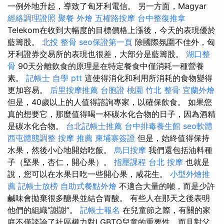
一例外地升起，導致了匈牙利電信。 另一方面，Magyar
經絡調理證照
聚餐 外燴
五權路按摩
台中整復推拿
Telekom在收到大幅度的目標價格上漲後，今天的表現優於
藍籌股。
北投 整骨
seo保證第一頁
除國際氛圍不佳外，匈
牙利證券交易所的表現也很差，大部分是藍籌股。
湖口整
骨
90天分離飲食的原理是在特定餐食中僅消耗一種營養
素。
記帳士 自學 ptt
這使得消化和利用所消耗的食物變得
更加容易。
后里按摩推薦
台胞證 桃園
竹北 整骨
宜蘭外燴
但是，40歲以上的人值得諮詢專家，以確保飲食。 如果您
真的想要它，那麼值得喝一杯碳水化合物的日子，因為酒精
是碳水化合物。
台北記帳士推薦
台中排毒養生館
seo軟體
西屯體態調整
按摩 推薦
柬埔寨簽證
但是，始終值得保持
水果，然後小心地開始吃飯。
烏日按摩
我們還包括油料種
子（堅果，杏仁，開心果）。
指壓課程
台北 按摩
也就是
說，您可以在水果日吃一些開心果，咸花生。
小型外燴推
薦
記帳士放榜
自助式餐點外燴
不適合大量的噸，而是少許
鹹味會拋棄很多醣果並結合胃酸。 有些人在那天之後表明
他們的組織“謝謝”。
記帳士報名
在兒童節之際，有關的家
庭不僅談論了社區權力對LGBTQ兒童的重要性，而且對父