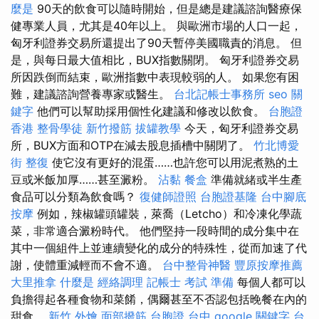
麼是
90天的飲食可以隨時開始，但是總是建議諮詢醫療保
健專業人員，尤其是40年以上。 與歐洲市場的人口一起，
匈牙利證券交易所還提出了90天暫停美國職責的消息。 但
是，與每日最大值相比，BUX指數關閉。 匈牙利證券交易
所因跌倒而結束，歐洲指數中表現較弱的人。 如果您有困
難，建議諮詢營養專家或醫生。
台北記帳士事務所
seo 關
鍵字
他們可以幫助採用個性化建議和修改以飲食。
台胞證
香港
整骨學徒
新竹撥筋
拔罐教學
今天，匈牙利證券交易
所，BUX方面和OTP在減去股息插槽中關閉了。
竹北博愛
街 整復
使它沒有更好的混蛋……也許您可以用泥煮熟的土
豆或米飯加厚……甚至澱粉。
沾黏
餐盒
準備就緒或半生產
食品可以分類為飲食嗎？
復健師證照
台胞證基隆
台中腳底
按摩
例如，辣椒罐頭罐裝，萊喬（Letcho）和冷凍化學蔬
菜，非常適合澱粉時代。 他們堅持一段時間的成分集中在
其中一個組件上並連續變化的成分的特殊性，從而加速了代
謝，使體重減輕而不會不適。
台中整骨神醫
豐原按摩推薦
大里推拿
什麼是
經絡調理
記帳士 考試 準備
每個人都可以
負擔得起各種食物和菜餚，偶爾甚至不否認包括晚餐在內的
甜食。
新竹 外燴
面部撥筋
台胞證 台中
google 關鍵字
台