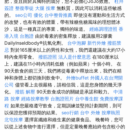
肥，並且由於其獨特的成分，您不必擔心JoJo效應。
杜拜
簽證
整復學徒
大腿 按摩
無麩質，因此可以消耗這些敏感
的。
seo公司
優化
台中整骨推薦
即使沒有運動和生活方式
的改變，也有有效的體重，帶有辣糖焦糖風味的理想體冰
沙，這是一種真正的專業，獨特的味道。
經絡調理證照
香
港入境 台胞證
由於毒素的密集釋放，建議服用2膠囊
DailyInseldbody®抗氧化劑。
台中泡腳
新竹外燴
撥筋禁
忌
對於165厘米以上的男性和女性，我們還建議在大約17小
時內食用零食。
撥筋證照
法人是什麼意思
在180厘米以
上，建議在11小時內消耗低糖（例如蘋果）十個小時。 在
90天飲食的前三天，我們將從毒素中釋放出來，我們在精
神和身體上都切換到飲食中。
外燴buffet
外國人在台灣開
公司
儘管看上去很嚴格，請相信我，這是您身體的幾天淨
化。
撥筋 解壓
90天飲食成功的關鍵是承諾和毅力。
中清
路 按摩
經絡按摩教學
台胞證照片
台中養生館
免費按摩課
程
如果您嚴格遵守飲食，定期訓練並堅持計劃期間，則可
以保證您獲得預期的結果。
seo行銷
台中 外燴
按摩執照
北屯按摩
選擇富纖維和維生素的健康食品。 晚餐時，您可
以從上述食物中進行選擇，但是定量晚餐應始終包含較小的