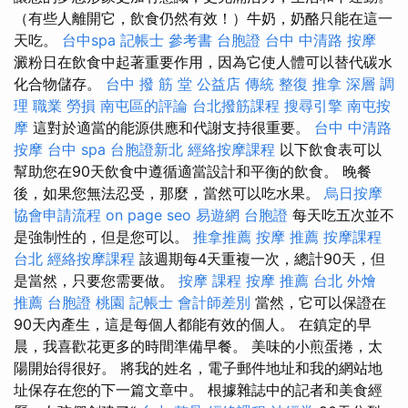
（有些人離開它，飲食仍然有效！）牛奶，奶酪只能在這一
天吃。
台中spa
記帳士 參考書
台胞證
台中 中清路 按摩
澱粉日在飲食中起著重要作用，因為它使人體可以替代碳水
化合物儲存。
台中 撥 筋 堂 公益店 傳統 整復 推拿 深層 調
理 職業 勞損 南屯區的評論
台北撥筋課程
搜尋引擎
南屯按
摩
這對於適當的能源供應和代謝支持很重要。
台中 中清路
按摩
台中 spa
台胞證新北
經絡按摩課程
以下飲食表可以
幫助您在90天飲食中遵循適當設計和平衡的飲食。 晚餐
後，如果您無法忍受，那麼，當然可以吃水果。
烏日按摩
協會申請流程
on page seo
易遊網 台胞證
每天吃五次並不
是強制性的，但是您可以。
推拿推薦
按摩 推薦
按摩課程
台北
經絡按摩課程
該週期每4天重複一次，總計90天，但
是當然，只要您需要做。
按摩 課程
按摩 推薦
台北 外燴
推薦
台胞證 桃園
記帳士 會計師差別
當然，它可以保證在
90天內產生，這是每個人都能有效的個人。 在鎮定的早
晨，我喜歡花更多的時間準備早餐。 美味的小煎蛋捲，太
陽開始得很好。 將我的姓名，電子郵件地址和我的網站地
址保存在您的下一篇文章中。 根據雜誌中的記者和美食經