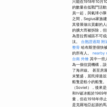
只能在1918年10
的數量在低戰鬥活
員一起，與氣球小
之間，Segius
其發展做出貢獻的
的擴大而被拆除，但門
為普拉舊城區不可或缺
汰。
台胞證過期
附
整骨
哈布斯堡很快被
的所有人。
nearby
台南 外燴
其中一些
為一個信貸機構，該
了海岸線。 甚至房屋
末繁盛，居民掃過並
船隻是較小的船隻。 
（Soviet），後來
和IV破冰船於196
量，但在1918年停
是克羅地亞起源的