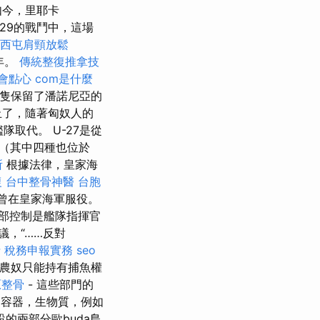
今，里耶卡
829的戰鬥中，這場
西屯肩頸放鬆
8年。
傳統整復推拿技
會點心
com是什麼
船隻保留了潘諾尼亞的
停止了，隨著匈奴人的
隊取代。 U-27是從
（其中四種也位於
所
根據法律，皇家海
復
台中整骨神醫
台胞
）曾在皇家海軍服役。
部控制是艦隊指揮官
抗議，“……反對
 稅務申報實務
seo
農奴只能持有捕魚權
原整骨
- 這些部門的
容器，生物質，例如
的兩部分歐buda島