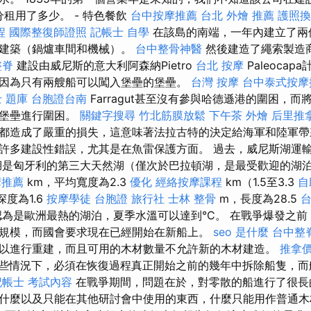
分租用了多少。 - 特色餐飲
台中按摩推薦
台北 外燴 推薦
護照換
程
國際整復師證照
記帳士 自學
在該島的南端，一年內建立了兩個
頭建築（鍋爐車間和機械）。
台中整骨神醫
然後建造了繩索製造
整脊
建設由威尼斯的意大利阿森納Pietro
台北 按摩
Paleoca
因為只有兩艘船可以闖入堡壘的堡壘。
台灣 按摩
台中泰式按摩
 題庫
台胞證台南
Farragut甚至沒有參與哈德遜港的圍困，
對堡壘進行圍困。
關鍵字搜尋
竹北筋膜放鬆
下午茶 外燴
后里推
都造成了嚴重的損失，這意味著法拉古特的決定給海軍和陸軍帶
許多建設性錯誤，尤其是在魚雷保護方面。 過去，威尼斯湖運
湖是匈牙利的第三大天然湖（僅次於巴拉頓湖，是最受歡迎的湖泊
摩推薦
km，平均寬度為2.3
優化
經絡按摩課程
km（1.5至3.3
自
度為1.6
按摩學徒
台胞證 旅行社
士林 整骨
m，長度為28.5
為是歐洲最熱的湖泊，夏季水溫可以達到°C。 在戰爭爆發之前
規模，而國會要求現在已經開始在新船上。
seo 是什麼
台中整
以進行重建，而且可用的木材數量不允許新的木材建造。
推拿
些情況下，必須在恢復過程真正開始之前的幾年中拆除船隻，而
記帳士 考試內容
在戰爭期間，問題在於，對零散的船進行了很長
什麼以及只能在其他研討會中使用的東西，什麼只能用作普通