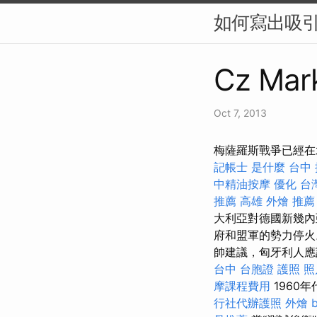
如何寫出吸引人
Cz Mark
Oct 7, 2013
梅薩羅斯戰爭已經在水
記帳士 是什麼
台中
中精油按摩
優化 台
推薦
高雄 外燴 推薦
大利亞對德國新幾
府和盟軍的勢力停
帥建議，匈牙利人應
台中
台胞證 護照 照
摩課程費用
1960
行社代辦護照
外燴 b