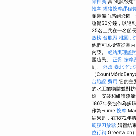
骨推薦
當“測試後衛
推拿
經絡按摩課程
並裝備而感到恐懼，
睡覺50分鐘，以達
25名士兵在一名船
放榜
台胞證 桃園
北
他們可以檢查從塞內
內亞。
經絡調理證
國殖民。
正骨
按摩
到。
外燴 臺北
竹北
（CountMóricB
台胞證 費用
它的主
的水工業物體並對
婚，安裝和維護溪
1867年妥協作為多
作為Fiume
按摩
Mar
結果是，在1872年
筋膜刀放鬆
婚禮結束
位行銷
Greenw