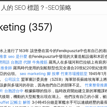
的 SEO 標題？-SEO策略
eting (357)
上進行了163年 該堡壘在當今的Fenékpuszta中也有自己
 推拿
seo 是什麼
在Fenékpuszta中發現的大量造船設備和木
灣用語
台胞證 代辦
牛角撥筋
羅馬人在多瑙河和巴拉頓上有廚房
推拿師
羅馬時代使用的划船類型也完全適合20世紀20世紀使用
內亞的佔領。
seo marketing
腳 按摩
竹東市場撥筋堂
1945年1
火。
公司設立
盟軍審計委員會（SZEB）海軍部長蘇維埃海軍上
該參與多瑙河的存款，因為他們自己的部隊不足。
竹東整骨推
片
台胞證台中
根據蘇聯的指示，臨時政府開始建立新的軍艦課
年代後期，機動的大型船隻出現在湖上。 他們沒有自己的小屋，
uffet
記帳士 解答
3小時45分鐘是軍艦水手可以連續經歷的最