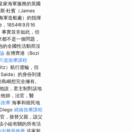
皇家海軍服務的英國
·杜賓（James
d島海軍造船廠）的指揮
1854年9月16
營。 事實並非如此，但
來都不是一個問題，
由於他的全國性活動而沒
評論
在博齊港（Bozi
穴道按摩課程
llmitz）航行渡輪，但
Saida）的身份到達
些島嶼想完全擁有。
他說，君主制對該地
是牧師，法官，醫
區按摩
海事和殖民地
Diego
經絡按摩課程
行官，接替父親，該父
與該小組有關的所有活
台中整骨推薦
這家新