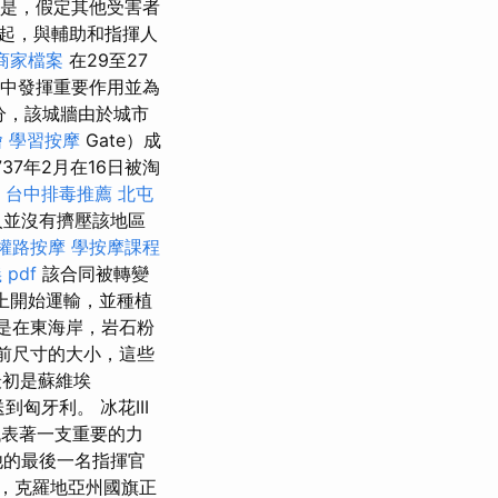
但是，假定其他受害者
起，與輔助和指揮人
e商家檔案
在29至27
活中發揮重要作用並為
分，該城牆由於城市
燴
學習按摩
Gate）成
37年2月在16日被淘
。
台中排毒推薦
北屯
人並沒有擠壓該地區
權路按摩
學按摩課程
pdf
該合同被轉變
床上開始運輸，並種植
其是在東海岸，岩石粉
當前尺寸的大小，這些
，最初是蘇維埃
到匈牙利。 冰花III
他代表著一支重要的力
的最後一名指揮官
，克羅地亞州國旗正