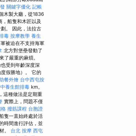
發
關鍵字優化
記帳
木製大廳，從1836
商，船隻和木匠以及
pa計劃。 因此，法拉古
排毒
按摩教學
養生
而將軍被迫在不支持海軍
拿
北方對堡壘發動了
來了嚴重的麻煩。
輸也受到年齡深度深
度假勝地）。 它的
助餐外燴
台中西屯按
台中養生館排毒
km。
，這種做法是定期重
脊
實際上，問題不僅
價格
撥筋課程
台胞證
船隻一直始終處於活
的時間進行評估，並
木材。
台北 按摩
西屯