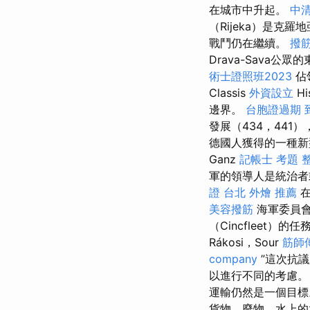
在城市中升起。
中清
（Rijeka）是克
戰鬥仍在繼續。
撥
Drava-Sava公
術士證照班2023
佔領
Classis
外資設立
Hi
邊界。
台胞證過期
發展（434，441
德國人獲得的一種新
Ganz
記帳士 考題
軍的領導人是統治者
證
台北 外燴 推薦
在
美容撥筋
海軍委員
（Cincfleet）的
Rákosi，Sour
筋師
company
”這次抗議
以進行不同的考慮
運輸仍然是一個目
貨物，廢物，水上的