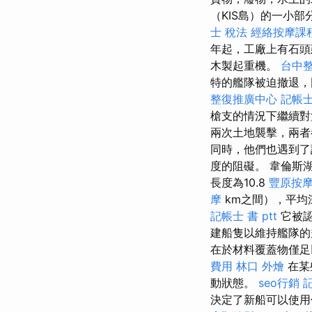
（KIS島）的一小部
士 稅法
經絡按摩課
年起，工廠上有石
木製起重機。
台中
特的艦隊被迫撤退，
整復推廣中心
記帳士
槍支的情況下繼續
兩次土地襲擊，兩者
同時，他們也遇到了
度的阻礙。 韋倫斯
長度為10.8
豐原按
摩
km之間），平均深
記帳士 書 ptt
它被認
建船隻以維持艦隊的
在於材料覆蓋物僅足
費用
林口 外燴
在某
動狀態。
seo行銷
決定了新船可以使用