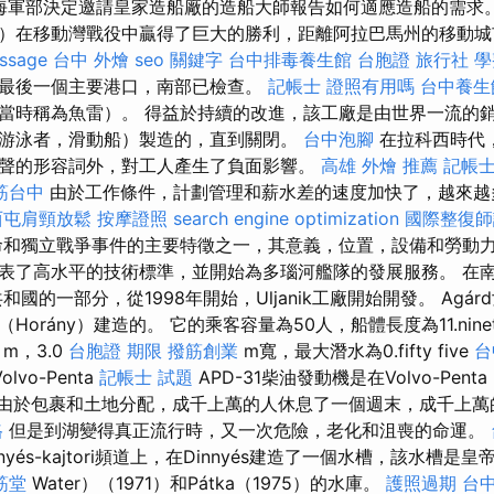
，海軍部決定邀請皇家造船廠的造船大師報告如何適應造船的需求。 
agut）在移動灣戰役中贏得了巨大的勝利，距離阿拉巴馬州的移動
ssage
台中 外燴
seo 關鍵字
台中排毒養生館
台胞證 旅行社
學
最後一個主要港口，南部已檢查。
記帳士 證照有用嗎
台中養生
當時稱為魚雷）。 得益於持續的改進，該工廠是由世界一流的
游泳者，滑動船）製造的，直到關閉。
台中泡腳
在拉科西時代
聲的形容詞外，對工人產生了負面影響。
高雄 外燴 推薦
記帳士
筋台中
由於工作條件，計劃管理和薪水差的速度加快了，越來越
西屯肩頸放鬆
按摩證照
search engine optimization
國際整復師
革命和獨立戰爭事件的主要特徵之一，其意義，位置，設備和勞動力
表了高水平的技術標準，並開始為多瑙河艦隊的發展服務。 在
共和國的一部分，從1998年開始，Uljanik工廠開始開發。 Agár
orány）建造的。 它的乘客容量為50人，船體長度為11.ninet
m，3.0
台胞證 期限
撥筋創業
m寬，最大潛水為0.fifty five
台
olvo-Penta
記帳士 試題
APD-31柴油發動機是在Volvo-Penta
的。 由於包裹和土地分配，成千上萬的人休息了一個週末，成千上
格
但是到湖變得真正流行時，又一次危險，老化和沮喪的命運。
nyés-kajtori頻道上，在Dinnyés建造了一個水槽，該水槽是皇帝
筋堂
Water）（1971）和Pátka（1975）的水庫。
護照過期
台