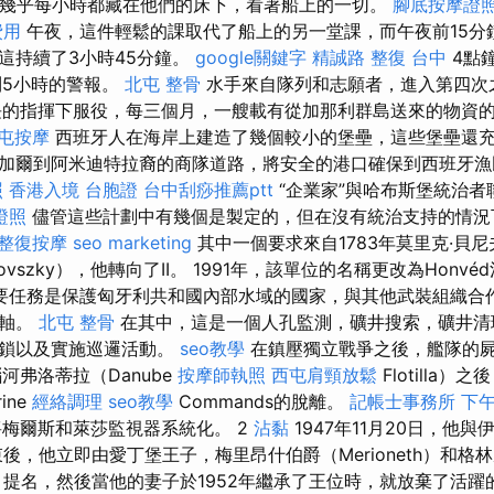
”幾乎每小時都藏在他們的床下，看著船上的一切。
腳底按摩證
費用
午夜，這件輕鬆的課取代了船上的另一堂課，而午夜前15分
這持續了3小時45分鐘。
google關鍵字
精誠路 整復 台中
4點
到5小時的警報。
北屯 整骨
水手來自隊列和志願者，進入第四次
長的指揮下服役，每三個月，一艘載有從加那利群島送來的物資
屯按摩
西班牙人在海岸上建造了幾個較小的堡壘，這些堡壘還
加爾到阿米迪特拉裔的商隊道路，將安全的港口確保到西班牙漁
照
香港入境 台胞證
台中刮痧推薦ptt
“企業家”與哈布斯堡統治者
證照
儘管這些計劃中有幾個是製定的，但在沒有統治支持的情況
整復按摩
seo marketing
其中一個要求來自1783年莫里克·貝
enyovszky），他轉向了II。 1991年，該單位的名稱更改為Honv
要任務是保護匈牙利共和國內部水域的國家，與其他武裝組織合
抗軸。
北屯 整骨
在其中，這是一個人孔監測，礦井搜索，礦井清
流鎖以及實施巡邏活動。
seo教學
在鎮壓獨立戰爭之後，艦隊的
瑙河弗洛蒂拉（Danube
按摩師執照
西屯肩頸放鬆
Flotilla
ine
經絡調理
seo教學
Commands的脫離。
記帳士事務所
下午
將梅爾斯和萊莎監視器系統化。 2
沾黏
1947年11月20日，他
後，他立即由愛丁堡王子，梅里昂什伯爵（Merioneth）和格林
ich）提名，然後當他的妻子於1952年繼承了王位時，就放棄了活