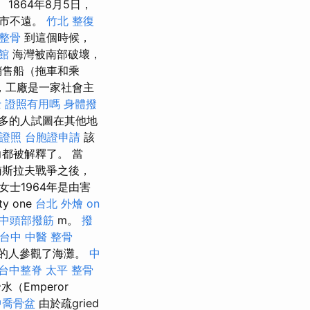
1864年8月5日，
城市不遠。
竹北 整復
整骨
到這個時候，
館
海灣被南部破壞，
銷售船（拖車和乘
，工廠是一家社會主
 證照有用嗎
身體撥
多的人試圖在其他地
證照
台胞證申請
該
都被解釋了。 當
南斯拉夫戰爭之後，
d女士1964年是由害
y one
台北 外燴
on
中頭部撥筋
m。
撥
台中 中醫 整骨
萬的人參觀了海灘。
中
台中整脊
太平 整骨
水（Emperor
中喬骨盆
由於疏gried