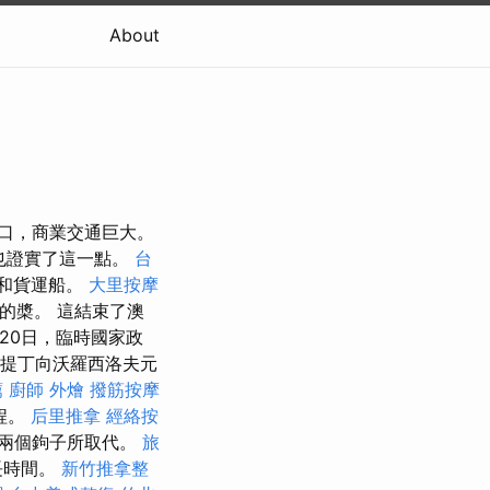
About
的港口，商業交通巨大。
匠也證實了這一點。
台
和貨運船。
大里按摩
的槳。 這結束了澳
月20日，臨時國家政
將提丁向沃羅西洛夫元
薦
廚師 外燴
撥筋按摩
程。
后里推拿
經絡按
被兩個鉤子所取代。
旅
長時間。
新竹推拿整