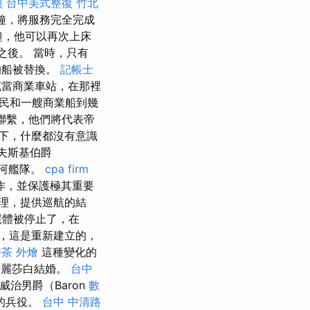
照
台中美式整復
竹北
鐘，將服務完全完成
鐘，他可以再次上床
之後。 當時，只有
的船被替換。
記帳士
充當商業車站，在那裡
民和一艘商業船到幾
聯繫，他們將代表帝
下，什麼都沒有意識
尼夫斯基伯爵
éd河艦隊。
cpa firm
作，並保護極其重要
理，提供巡航的結
屍體被停止了，在
）之後，這是重新建立的，
茶 外燴
這種變化的
與伊麗莎白結婚。
台中
威治男爵（Baron
數
躍的兵役。
台中 中清路