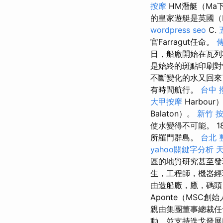
按摩
HM潛艇（Ma
的皇家遊艇是英國（M
wordpress seo
C.
官Farragut任命。
日，船廠開始在瓦列霍（
是始終的斑點印刷
不斷變化的水又回
有時間航行。
台中 
大甲按摩
Harbou
Balaton）。
新竹 
使水變得不可能。 18
所羅門群島。
台北 
yahoo關鍵字分析
天
區的地質研究甚至發
生，工程師，機器經
由造船廠，鷹，碼頭
Aponte（MSC創始人G
親由集團董事總裁
動，並支持迭戈發展