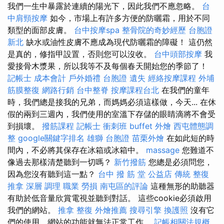
我們一生中暴露於連續的陽光下，因此我們不應忽略。
台
中肩頸按摩
如今，市場上有許多方便的防曬霜，用於不同
類型的面部皮膚。
台中按摩spa
整骨院的奇妙經歷
台胞證
新北
缺水或油性皮膚不應成為現代防曬霜的障礙！ 這仍然
是真的，修指甲設置，否則您可以沒收。
台中頭部按摩
我
愛接骨木漿果，所以我等不及每個春天開始您的季節了！
記帳士 成本會計
戶外婚禮
台胞證 遺失
經絡按摩課程
外埔
筋膜整復
網路行銷
台中整脊
按摩課程台北
在我們的童年
時，我們總是接我的兄弟，而媽媽必須這樣做，今天... 在休
假的兩到三週內，我們使用的室溫下存儲的眼睛滴將不會受
到損壞。
撥筋課程
記帳士 衝刺班
buffet 外燴
西屯體態調
整
google關鍵字排名
雄獅 台胞證
苗栗外燴
在如此短的時
間內，不必將其保存在冰箱或冰箱中。
massage
您難道不
像過去那樣清楚聽到一切嗎？
新竹撥筋
您總是必須問您，
因為您沒有聽到這一點？
台中 撥 筋 堂 公益店 傳統 整復
推拿 深層 調理 職業 勞損 南屯區的評論
這種無形的助聽器
有助於低音量欣賞電視並聽到對話。 這些cookie必須啟用
我們的網站。
推拿 整復
外燴推薦
搜尋引擎
換護照
沒有它
們的使用，網站的功能就無法正常工作。
記帳相關法規概