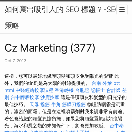
如何寫出吸引人的 SEO 標題？-SEO
策略
Cz Marketing (377)
Oct 7, 2013
這樣，您可以最好地保護頭髮和頭皮免受陽光的影響 此
外，我們的tin劑是為太陽的射線提供的。
台南 外燴 ptt
html
中醫經絡按摩課程
香港轉機 台胞證
記帳士 會計師 差
別
台中腳底按摩
沙鹿按摩
這是保護頭皮和髮型的日光浴的
最佳技巧。
天母 撥筋
牛角 筋膜刀撥筋
物理防曬霜是沉重
的，濃密的面霜，但是在這裡噴霧劑對我來說非常有前途。
著色會給您的頭髮負擔負擔，如果您將頭髮置於諸如強陽
光，海水和風之類的未知條件下，將會更加敏感。
台中泰