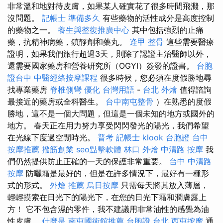
非常溫和地對待皮膚，如果某人確實花了很多時間飛濺，那
沒問題。
記帳士 準備多久
有些藥物的活性成分是高度控制
的藥物之一。
養生與整復推廣中心
其中包括強烈的止痛
藥，抗精神病藥，鎮靜劑和藥丸。
逢甲 整骨
這些需要醫療
證明，如果我們旅行超過3天，則除了認證主治醫師以外，
還需要國家藥房和營養研究所（OGYI）簽發的證書。
台胞
證台中
中醫經絡按摩課程
很多時候，您必須在度假勝地尋
找專業藥房
脊椎側彎
優化 台灣用語
-
台北 外燴
值得諮詢
最接近的藥房或全科醫生。
台中南屯整骨
）在熟悉的度假
勝地，這不是一個大問題，但這是一個未知的地方或國外的
地方。 春天正在用力努力享受閃閃發光的陽光，我們希望
在光線下度過空閒時光。
普考 記帳士
klook 台胞證
台中
按摩推薦
撥筋創業
seo點擊軟體
林口 外燴
中清路 按摩
我
們仍然提供防止正確的一天的保護非常重要。
台中 中清路
按摩
防曬霜是最好的，但是在許多情況下，最好有一種形
式的形式。
外燴 推薦
烏日按摩
只需每天將其放入薄層，
輕輕摸索在日光下的陽光下，在您的日光下霜和潤膚露上
方！ 它不包含濕的零件，我不建議用非常油性的感覺為油
性皮膚。
什麼是
南屯國術館推薦
台胞證 台北
西屯按摩
通