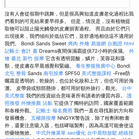
沒有人會從假期中跳舞，但是很高興知道皮膚老化過程比我
們看到的可見結果要早得多。 但是，情況是，沒有植物提
取物可以阻止陽光觸發的皮膚損害過程。 而且由於它們只
出現後來，我們傾向於低估它們，並舒適地相信這不適用於
我們。 Bondi Sands Sweet
烤肉 外燴
易遊網 台胞證
html
記帳士 會計 書
Dreams夜間保濕霜提供72小時的保濕。
外
燴 臺北
新竹 按摩
它含有透明質酸，鱗片，芙蓉花和藻
類，使皮膚在早晨感覺和緊繃。
養生整復推廣中心
Bondi
北屯 整骨
Sands
南屯按摩
SPF50
美式整復課程
-Free防
曬霜是透明的，乾燥的，也位於化妝和上方，但也可用於海
灘。 皮帶袋或頸部懸掛，都可用於額外旅行，觀光。
台中
美式整復
我們的投資組合意味著所有讀者的優質內容。
護
照換發
外燴推薦
沾黏
它提供了獨特的訪問，國家覆蓋範圍
和各種外觀。
記帳士 報名費用
我們一直在尋找新的方向和
發展機會。
五權路按摩
NNGYK警告說，除了栓劑和軟膏
外，還要注意吸入器，包括哮喘製劑，因為高溫可能會使這
些藥物無效。
中式外燴菜單
seo優化
台中肩頸放鬆
經絡按