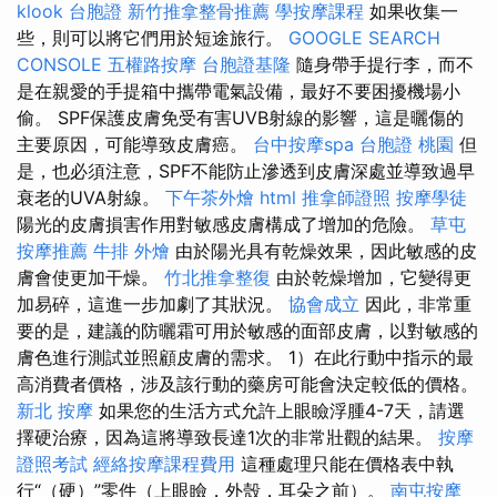
klook 台胞證
新竹推拿整骨推薦
學按摩課程
如果收集一
些，則可以將它們用於短途旅行。
GOOGLE SEARCH
CONSOLE
五權路按摩
台胞證基隆
隨身帶手提行李，而不
是在親愛的手提箱中攜帶電氣設備，最好不要困擾機場小
偷。 SPF保護皮膚免受有害UVB射線的影響，這是曬傷的
主要原因，可能導致皮膚癌。
台中按摩spa
台胞證 桃園
但
是，也必須注意，SPF不能防止滲透到皮膚深處並導致過早
衰老的UVA射線。
下午茶外燴
html
推拿師證照
按摩學徒
陽光的皮膚損害作用對敏感皮膚構成了增加的危險。
草屯
按摩推薦
牛排 外燴
由於陽光具有乾燥效果，因此敏感的皮
膚會使更加干燥。
竹北推拿整復
由於乾燥增加，它變得更
加易碎，這進一步加劇了其狀況。
協會成立
因此，非常重
要的是，建議的防曬霜可用於敏感的面部皮膚，以對敏感的
膚色進行測試並照顧皮膚的需求。 1）在此行動中指示的最
高消費者價格，涉及該行動的藥房可能會決定較低的價格。
新北 按摩
如果您的生活方式允許上眼瞼浮腫4-7天，請選
擇硬治療，因為這將導致長達1次的非常壯觀的結果。
按摩
證照考試
經絡按摩課程費用
這種處理只能在價格表中執
行“（硬）”零件（上眼瞼，外殼，耳朵之前）。
南屯按摩