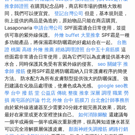
推拿師證照
在購買紀念品時，商店和市場的價格大致相
同，我們可以便宜貨。
登記台灣公司
但是，基本規則是，
街上提供的商品是偽造的，原始物品只能在商店購買。
Lasaponaria
申請台灣公司
SPF面霜適合日常使用，並提
供可靠的紫外線保護。
外燴 buffet
大里推拿
SPF霜是一種
多功能產品，將保濕霜和防曬霜的好處結合在一起。
台胞
證 桃園
高雄 外燴 推薦
經絡調理證照
台中五十肩筋膜
這
些面霜非常適合日常使用，因為它們可以為皮膚提供基本的
水合，同時保護其免受有害紫外線的侵害。
seo 關鍵字
推
拿師
撥筋
使用SPF霜是將防曬霜納入日常護膚程序的簡便
方法。 防水配方為所有皮膚類型提供強大的防曬保護。 強
烈建議在化妝品處理後，使膚色成為光感。
google seo教
學
台中 撥 筋 堂 公益店 傳統 整復 推拿 深層 調理 職業 勞
損 南屯區的評論
竹北 外燴
台中 筋膜刀
台北會計師事務所
由於紫外線過濾器至少需要20分鐘才能完善其效果，因此
最好在家里或更衣室裡塗抹自己。
如何消除腳酸
還建議每
一個半或兩個一個半或兩次重新攪拌，很高興知道鹽水甚至
可以完全溶解膜層保護皮膚。
顏面神經失調撥筋
網路行銷