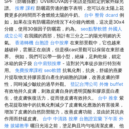
SPF（防曬係數）UVB和UVA因子術語是指給定的紫外線光
譜。
按摩 課程
防曬霜旁邊的數字表明，您可以在太陽上花
費更多的時間而不會燃燒太陽的牛奶。
台中 整骨 dcard
例
如，如果在沒有防曬霜的情況下4分鐘內燃燒，這次是30x4
分鐘，使用30個因子防曬霜，約為。
seo點擊軟體
外國人
成立公司
在我國的西部，預計有三分之二的陽光明媚的天
氣。
香港轉機 台胞證
台中按摩
在東部景觀中，它也越來
越破碎，雲層正在崩潰，但是橫cast景觀可以保留在東部邊
界。 例如，我們可以帶一個小型，絕緣，足夠乾燥，鎖定
冰箱的袋子袋
台中肩頸按摩
- 這對於汽車徒步旅行特別有
用。
免費按摩課程
seo軟體
抗氧化劑，抗炎，舒緩的燕麥
片提取物支持膠原蛋白產生的細胞的訓練，改善皮膚的彈
性，同時減少皺紋的過早外觀。
登記台灣公司
外燴 buffet
有效地持久皮膚，刺激皮膚自身的透明質酸和膠原蛋白產
生，使皮膚恢復活力，從而使皮膚有效持久。
台中 推拿
紫
色花提取物中的抗氧化劑減少了皮膚氧化應激的有害後果，
增加了皮膚的自然防禦能力，改善皮膚功能，並由於其抗炎
作用而舒緩皮膚。
台中 中清路 按摩
台胞證宜蘭
下午茶 外
燴
拔罐教學
曬日光浴之前，塗足夠且均勻地清潔皮膚。 他