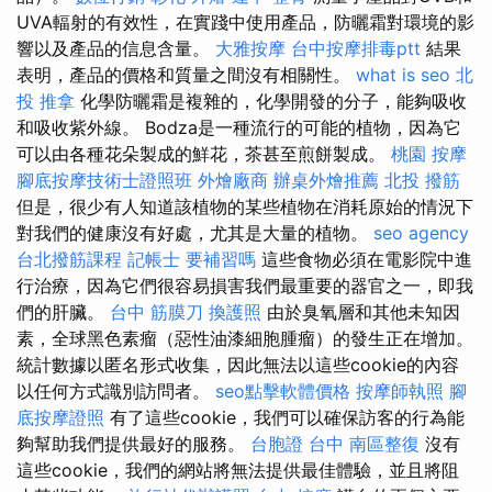
UVA輻射的有效性，在實踐中使用產品，防曬霜對環境的影
響以及產品的信息含量。
大雅按摩
台中按摩排毒ptt
結果
表明，產品的價格和質量之間沒有相關性。
what is seo
北
投 推拿
化學防曬霜是複雜的，化學開發的分子，能夠吸收
和吸收紫外線。 Bodza是一種流行的可能的植物，因為它
可以由各種花朵製成的鮮花，茶甚至煎餅製成。
桃園 按摩
腳底按摩技術士證照班
外燴廠商
辦桌外燴推薦
北投 撥筋
但是，很少有人知道該植物的某些植物在消耗原始的情況下
對我們的健康沒有好處，尤其是大量的植物。
seo agency
台北撥筋課程
記帳士 要補習嗎
這些食物必須在電影院中進
行治療，因為它們很容易損害我們最重要的器官之一，即我
們的肝臟。
台中 筋膜刀
換護照
由於臭氧層和其他未知因
素，全球黑色素瘤（惡性油漆細胞腫瘤）的發生正在增加。
統計數據以匿名形式收集，因此無法以這些cookie的內容
以任何方式識別訪問者。
seo點擊軟體價格
按摩師執照
腳
底按摩證照
有了這些cookie，我們可以確保訪客的行為能
夠幫助我們提供最好的服務。
台胞證 台中
南區整復
沒有
這些cookie，我們的網站將無法提供最佳體驗，並且將阻