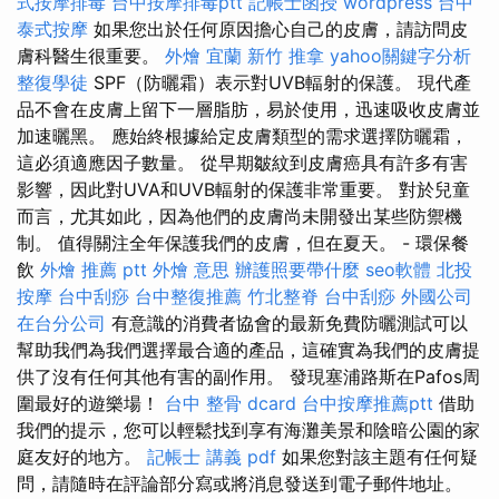
式按摩排毒
台中按摩排毒ptt
記帳士函授
wordpress
台中
泰式按摩
如果您出於任何原因擔心自己的皮膚，請訪問皮
膚科醫生很重要。
外燴 宜蘭
新竹 推拿
yahoo關鍵字分析
整復學徒
SPF（防曬霜）表示對UVB輻射的保護。 現代產
品不會在皮膚上留下一層脂肪，易於使用，迅速吸收皮膚並
加速曬黑。 應始終根據給定皮膚類型的需求選擇防曬霜，
這必須適應因子數量。 從早期皺紋到皮膚癌具有許多有害
影響，因此對UVA和UVB輻射的保護非常重要。 對於兒童
而言，尤其如此，因為他們的皮膚尚未開發出某些防禦機
制。 值得關注全年保護我們的皮膚，但在夏天。 - 環保餐
飲
外燴 推薦 ptt
外燴 意思
辦護照要帶什麼
seo軟體
北投
按摩
台中刮痧
台中整復推薦
竹北整脊
台中刮痧
外國公司
在台分公司
有意識的消費者協會的最新免費防曬測試可以
幫助我們為我們選擇最合適的產品，這確實為我們的皮膚提
供了沒有任何其他有害的副作用。 發現塞浦路斯在Pafos周
圍最好的遊樂場！
台中 整骨 dcard
台中按摩推薦ptt
借助
我們的提示，您可以輕鬆找到享有海灘美景和陰暗公園的家
庭友好的地方。
記帳士 講義 pdf
如果您對該主題有任何疑
問，請隨時在評論部分寫或將消息發送到電子郵件地址。