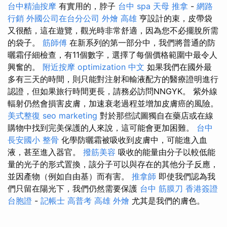
台中精油按摩
有實用的，脖子
台中 spa
天母 推拿
-
網路
行銷
外國公司在台分公司
外燴 高雄
亨設計的束，皮帶袋
又很酷，這在遊覽，觀光時非常舒適，因為您不必擺脫所需
的袋子。
筋師傅
在新系列的第一部分中，我們將普通的防
曬霜仔細檢查，有11個數字，選擇了每個價格範圍中最令人
興奮的。
附近按摩
optimization 中文
如果我們在國外最
多有三天的時間，則只能對注射和輸液配方的醫療證明進行
認證，但如果旅行時間更長，請務必訪問NNGYK。 紫外線
輻射仍然會損害皮膚，加速衰老過程並增加皮膚癌的風險。
美式整復
seo marketing
對於那些試圖獨自在藥店或在線
購物中找到完美保護的人來說，這可能會更加困難。
台中
長安國小 整骨
化學防曬霜被吸收到皮膚中，可能進入血
液，甚至進入器官。
撥筋美容
吸收的能量由分子以較低能
量的光子的形式置換，該分子可以與存在的其他分子反應，
並因產物（例如自由基）而有害。
推拿師
即使我們認為我
們只留在陽光下，我們仍然需要保護
台中 筋膜刀
香港簽證
台胞證
-
記帳士 高普考
高雄 外燴
尤其是我們的膚色。