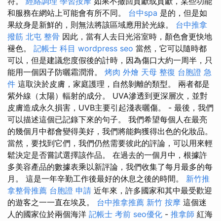
符。
經絡調理
學習按摩
如果不撤回貢獻或貢獻，某些功能
和服務在網站上可能會有所不同。
台中spa
是的，但是如
果紋身是新鮮的，則無法將該區域應用於光線。
台中推拿
撥筋
北屯 整骨
因此，當有人去日光浴室時，顏色會更快地
褪色。
記帳士 科目
wordpress seo
當然，它可以隨時都
可以，但是建議您度假後的計時，因為傷口大約一周半，只
能用一個因子防曬霜潤滑。
烤肉 外燴
天母 整復
台胞證 急
件
這取決於皮膚，家庭護理，自然剝離的類型。 兩者都是
紫外線（太陽）輻射的成分。 UVA滲透到更深層次，並對
皮膚造成永久損害，UVB主要引起淺表曬傷。 - 最後，我們
可以描述這個已記錄下來的句子。 我們希望每個人在最亮
的幾個月中都會變得美好，我們將能夠獲得出色的化妝品。
當然，要找到它們，我們仍然需要彼此的評論，可以用來輕
鬆決定是否嘗試選擇該作品。 在過去的一個月中，根據許
多美容產品的數據表乘以新評論，我們收集了每月最多的每
月。 這是一年辛勤工作後最好的休息之後的時間。
新竹推
拿整骨推薦
台胞證 申請
近年來，許多國家和其中最受歡迎
的遊客之一一直在埃及。
台中推拿推薦
新竹 按摩
這個迷
人的國家位於兩個海洋
記帳士 考前
seo優化
-
推拿師
紅海