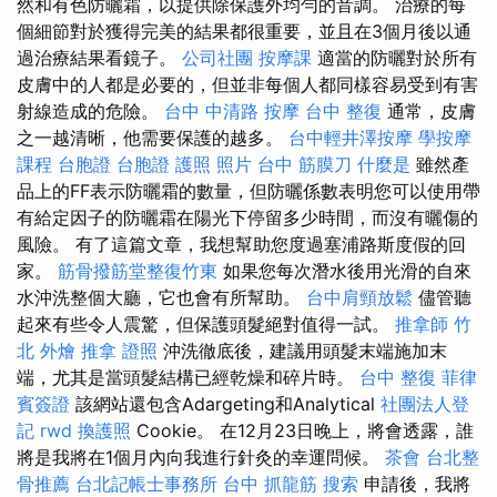
然和有色防曬霜，以提供除保護外均勻的音調。 治療的每
個細節對於獲得完美的結果都很重要，並且在3個月後以通
過治療結果看鏡子。
公司社團
按摩課
適當的防曬對於所有
皮膚中的人都是必要的，但並非每個人都同樣容易受到有害
射線造成的危險。
台中 中清路 按摩
台中 整復
通常，皮膚
之一越清晰，他需要保護的越多。
台中輕井澤按摩
學按摩
課程
台胞證
台胞證 護照 照片
台中 筋膜刀
什麼是
雖然產
品上的FF表示防曬霜的數量，但防曬係數表明您可以使用帶
有給定因子的防曬霜在陽光下停留多少時間，而沒有曬傷的
風險。 有了這篇文章，我想幫助您度過塞浦路斯度假的回
家。
筋骨撥筋堂整復竹東
如果您每次潛水後用光滑的自來
水沖洗整個大廳，它也會有所幫助。
台中肩頸放鬆
儘管聽
起來有些令人震驚，但保護頭髮絕對值得一試。
推拿師
竹
北 外燴
推拿 證照
沖洗徹底後，建議用頭髮末端施加末
端，尤其是當頭髮結構已經乾燥和碎片時。
台中 整復
菲律
賓簽證
該網站還包含Adargeting和Analytical
社團法人登
記
rwd
換護照
Cookie。 在12月23日晚上，將會透露，誰
將是我將在1個月內向我進行針灸的幸運問候。
茶會
台北整
骨推薦
台北記帳士事務所
台中 抓龍筋
搜索
申請後，我將