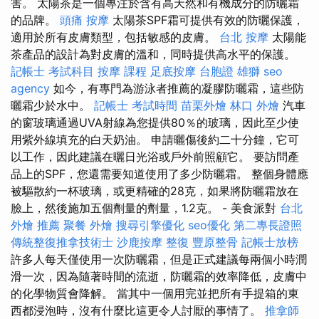
害。 太陽茶是一個專注於含有高天然和有機成分的防曬霜
的品牌。
頭痛 按摩
太陽茶SPF霜可提供有效的防曬保護，
適用於所有皮膚類型，包括敏感的皮膚。
台北 按摩
太陽能
茶產品的設計為對皮膚的溫和，同時提供高水平的保護。
記帳士 考試科目
按摩 課程
足底按摩
台胞證 雄獅
seo
agency
如今，有專門為游泳者推薦的凝膠防曬霜，這些防
曬霜少於水中。
記帳士 考試時間
苗栗外燴
林口 外燴
汽車
的窗玻璃通過UVA射線為您提供80％的玻璃，因此至少使
用紫外線填充的白天奶油。 申請曬傷後約二十分鐘，它可
以工作，因此建議在曬日光浴或戶外前照顧它。 要訪問產
品上的SPF，您還需要知道使用了多少防曬霜。 整個身體應
被驅散約一杯玻璃，或更精確的28克，如果將防曬霜放在
臉上，然後施加五個劑量的劑量，1.2克。 - 美食派對
台北
外燴 推薦
聚餐 外燴
搜尋引擎優化
seo優化
第二專長證照
傳統整復推拿技術士
沙鹿按摩
整復
豐原整骨
記帳士放榜
許多人每天僅使用一次防曬霜，但是正式建議每兩個小時潤
滑一次，因為隨著時間的流逝，防曬霜的效率降低，皮膚中
的化學物質會降解。 當其中一個用完並把所有手提箱的東
西都浸泡時，沒有什麼比這更令人討厭的事情了。
推拿師