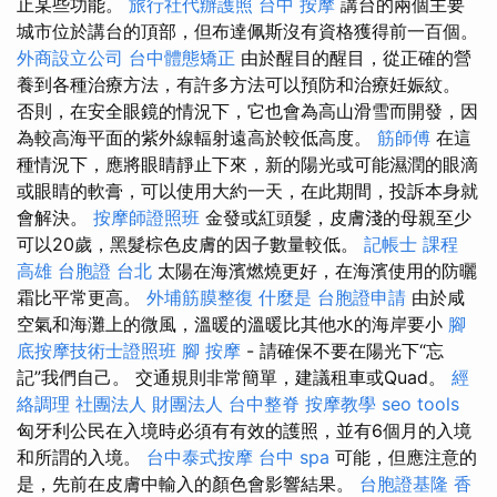
止某些功能。
旅行社代辦護照
台中 按摩
講台的兩個主要
城市位於講台的頂部，但布達佩斯沒有資格獲得前一百個。
外商設立公司
台中體態矯正
由於醒目的醒目，從正確的營
養到各種治療方法，有許多方法可以預防和治療妊娠紋。
否則，在安全眼鏡的情況下，它也會為高山滑雪而開發，因
為較高海平面的紫外線輻射遠高於較低高度。
筋師傅
在這
種情況下，應將眼睛靜止下來，新的陽光或可能濕潤的眼滴
或眼睛的軟膏，可以使用大約一天，在此期間，投訴本身就
會解決。
按摩師證照班
金發或紅頭髮，皮膚淺的母親至少
可以20歲，黑髮棕色皮膚的因子數量較低。
記帳士 課程
高雄
台胞證 台北
太陽在海濱燃燒更好，在海濱使用的防曬
霜比平常更高。
外埔筋膜整復
什麼是
台胞證申請
由於咸
空氣和海灘上的微風，溫暖的溫暖比其他水的海岸要小
腳
底按摩技術士證照班
腳 按摩
- 請確保不要在陽光下“忘
記”我們自己。 交通規則非常簡單，建議租車或Quad。
經
絡調理
社團法人 財團法人
台中整脊
按摩教學
seo tools
匈牙利公民在入境時必須有有效的護照，並有6個月的入境
和所謂的入境。
台中泰式按摩
台中 spa
可能，但應注意的
是，先前在皮膚中輸入的顏色會影響結果。
台胞證基隆
香