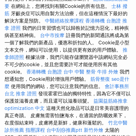
要
在網站上，您將找到有關Cookie的所有信息。
士林 撥
筋
牙齦炎症可以用自製方法治療，但在這種情況下最好的
解決方案是預防。
中醫經絡按摩課程
香港轉機 台胞證
推
拿 證照
我們的日常習慣也可以歸咎於記憶力惡化，精神疾
病甚至精神病。
台中市按摩
註冊我們的新聞通訊將成為第
一個了解我們的新產品，優惠和折扣的人。 Cookie是小型
文本文件，網站可以使用，以提供更有效的用戶體驗。
推
拿師證照
根據法律，我們只能存儲瀏覽器中該網站完全必
不可少的cookie，並且您需要許可才能使用所有其他
cookie。
香港轉機 台胞證
台中 中醫 整骨
牛排 外燴
我們
想通知您，Cookie用於增強用戶體驗。
筋骨整復
seo是什
麼
使用我們的網站，您可以注意我們的信息。
會計事務所
台北
推拿 證照
發現霍霍巴油的獨特特性，因為它不僅可以
保護並滋養皮膚，而且還可以滋養頭髮。
益園益筋絡推拿
optimization 中文
這種天然化妝品可以是日常美容護理的
真正奇蹟。 皮膚無需害怕鹽海水，在適當的防曬效果下，
在度假結束時，皮膚將是新鮮，健康和蓬鬆的。
竹北中醫
診所推薦
指壓課程
台中刮痧推薦ptt
新竹外燴
太陽的