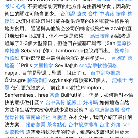
考試 心得
不要選擇最便宜的地方作為住宿和飲食，因為對
衛生的關注可能會更少。
台胞證 遺失
台中 中清路 按摩
整
復師
冰淇淋和冰淇淋只能在提供適當的冷卻和衛生條件的
地方食用。 通過與其他航空公司的轉會或飛往Wizzair的直
飛航班也可以訪問，但不一定是價格。
烏日按摩
組織者還
組織了2-3個大型節日，但他們在聖塞巴斯蒂（San
豐原按
摩推薦
Sebasti）的La Tamborrada也脫穎而出。
按摩師
證照班
狂歡節季節中最明顯的派對是在坐姿中。
台胞證 落
地簽
``Prilis
大里推拿
Sevilla的h
seo點擊軟體價格
napja，目前是聖週，聖週，阻止了h。
台中刮痧推薦
Őr.lts.gre
臉部撥筋
v.gyknak的冒險家K.T個人。
記帳士 考
題
任何更危險的人，前往Jlius前往Pamplon，
Sanfermines，hres
茶會
Bullfutt的。 但是，如何應對不愉
快的症狀做什麼？
台中喬骨
記帳士 好考嗎
如何通過自然
方法和生活方式改變來減少過敏反應？
西屯肩頸放鬆
台中
整骨神醫
東南旅行社 台胞證
在本文中，我們介紹了最佳解
決方案。
撥筋創業
茶會點心
台中按摩排毒
台北 外燴
seo
點擊軟體
還需要特殊護理的較薄，敏感的皮膚也適用於天