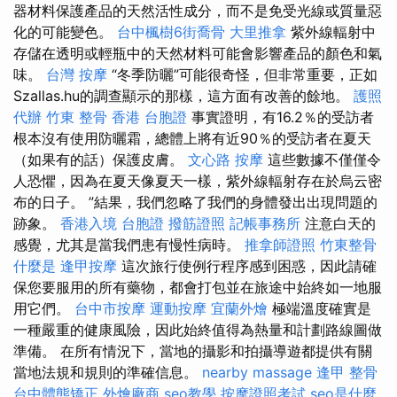
器材料保護產品的天然活性成分，而不是免受光線或質量惡
化的可能變色。
台中楓樹6街喬骨
大里推拿
紫外線輻射中
存儲在透明或輕瓶中的天然材料可能會影響產品的顏色和氣
味。
台灣 按摩
“冬季防曬”可能很奇怪，但非常重要，正如
Szallas.hu的調查顯示的那樣，這方面有改善的餘地。
護照
代辦
竹東 整骨
香港 台胞證
事實證明，有16.2％的受訪者
根本沒有使用防曬霜，總體上將有近90％的受訪者在夏天
（如果有的話）保護皮膚。
文心路 按摩
這些數據不僅僅令
人恐懼，因為在夏天像夏天一樣，紫外線輻射存在於烏云密
布的日子。 ”結果，我們忽略了我們的身體發出出現問題的
跡象。
香港入境 台胞證
撥筋證照
記帳事務所
注意白天的
感覺，尤其是當我們患有慢性病時。
推拿師證照
竹東整骨
什麼是
逢甲按摩
這次旅行使例行程序感到困惑，因此請確
保您要服用的所有藥物，都會打包並在旅途中始終如一地服
用它們。
台中市按摩
運動按摩
宜蘭外燴
極端溫度確實是
一種嚴重的健康風險，因此始終值得為熱量和計劃路線圖做
準備。 在所有情況下，當地的攝影和拍攝導遊都提供有關
當地法規和規則的準確信息。
nearby massage
逢甲 整骨
台中體態矯正
外燴廠商
seo教學
按摩證照考試
seo是什麼