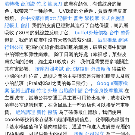
港轉機 台胞證
竹北 筋膜刀
皮膚有顏色，有舊紋身的顏
色，我帶來了一種顏色。 UVB燈部分通過，負責即時皮膚
燃燒。
台中按摩推薦ptt
記帳士 普考
學按摩
卡式台胞證
記帳士 會計
我們的皮膚已經對其進行了自然保護，喇叭層
吸收了80％的射線並反映了它。
buffet外燴價格
台中 整骨
但是，我們的皮膚中沒有天然保護紫外線。
后里推拿
網路
行銷公司
更深的光線會損壞細胞的細胞，破壞皮膚中間層
中的彈性和彈性纖維。 除了日曬的好處（幸福感，某些皮
膚疾病的治愈，維生素D形成）外，我們還需要更多地關注
其有害影響。
按摩證照考試
台北整復師
外燴廠商
得益於
小國的地理位置，島嶼之間的主要聯繫是渡輪和船隻以及較
小的航班（Praia和Sal之間的每日飛行）。
Google商家檔
案
記帳士課程
竹北 外燴
台胞證申請
台中全身按摩推薦
在
主要城市，當地公共交通工具主要可用於出租車，或者我們
的辦公室建議租車，在薩爾島上一些酒店也可以接受汽車租
賃。
經絡調理
新竹 撥筋
為了確保最佳體驗，我們使用
cookie等技術來存儲和/或訪問設備信息。 化學陽光保護由
芐基水楊酸酯和芐基肉桂提供，通過中和進入皮膚更深層的
UVA射線，可提供最大的保護。
按摩
公司設立
為了一個不