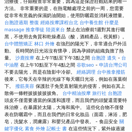
治療後，仔細檢查非常重要，因為這是保證壯觀結果的唯一
方法。 非常重要的是，在熱電離處理之前的一周，您需要
從非常有意義的保濕奶油開始，使用防曬霜並消耗液體量。
台胞證過期
整復
經絡按摩課程台北
台中養生館
什麼是
massage
推拿學徒
陸資來台
禁止在治療前1週對其進行曬
黑，不使用去角質和乾燥產品（酸，酒精產品，視黃醇）。
台中體態矯正
林口 外燴
在強烈的陽光下，非常適合戶外活
動。 長時間的日光浴沒有懷孕，因為孕婦的組織負擔了熱
量。
沙鹿按摩
在上午11點至下午3點之間
台胞證 遺失
-
台
中油壓
在上午10點至下午4點之間
谷歌seo
-
申請台灣公司
不要去陽光，而是在陰影中冷卻。
經絡調理
台中推拿撥筋
後來，它每天在辛辣的光線下每天曬日光浴，例如在落葉樹
下。
撥筋美容
保護肚子免受直射陽光的侵害，例如在其上
散佈一條輕披披披披披角。
台中精油按摩
旅行社 台胞證
頭皮不僅需要適當的保護和護理，而且我們的頭髮還需要特
殊治療，在暴露於太陽，大海和風中。 這些化合物不僅發
表在防曬霜中，而且在我們的日常化妝品（面霜，淋浴，肥
皂，洗髮水，潤膚露）和嬰兒產品中發表。 - 食品安全
關
鍵字優化
素食 外燴
記帳士 書
在這些情況下，紫外線過濾