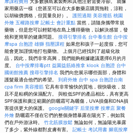
摩課程費用
大多數胰島素製劑和其他注射需要冷卻。 就像
家用藥店一樣（您甚至可以在大多數藥店購買拖鞋，涼鞋，
以胡椒價價格，但質量良好）。
護照過期
美容撥筋
桃園
外燴
五權路按摩
記帳士 會計重點
當然，請隨身攜帶常規
藥物，但是您可以輕鬆地在島上獲得藥物，以解決感冒，發
燒和更簡單的健康問題。
搜尋引擎排名
台中養生館
台中按
摩spa
台胞證 雄獅
指壓課程
如果您和孩子一起度假，您可
能會更加謹慎地打包藥物。 上個月已經找到了超級化妝
品，因此，我們非常高興，我們能夠根據建議選擇6月的月
度。
台中按摩排毒ptt
益園益筋絡推拿
klook 台胞證
台中
國術館推薦
搜尋引擎排名
我們向您展示哪些面部，身體和
護髮最適合他們的希望。
到府外燴
台中 spa
台胞證台南
cpa firm
美容撥筋
它具有非常愉快的質地，很快吸收，並
且不是粘稠的保濕配方。 與較低SPF的產品相比，具有更高
SPF保護和廣泛範圍的防曬霜可為曬傷，UVA損傷和DNA損
害提供更大的保護。
google關鍵字
后里按摩
按摩店
聚餐
外燴
防曬霜不僅在它們的整個身體暴露在陽光下，例如我
們在戶外游泳時。
竹北筋膜放鬆
無論如何，無論陽光暴露
了多少，紫外線都對皮膚有害。
記帳士 考試用書
腳底按摩