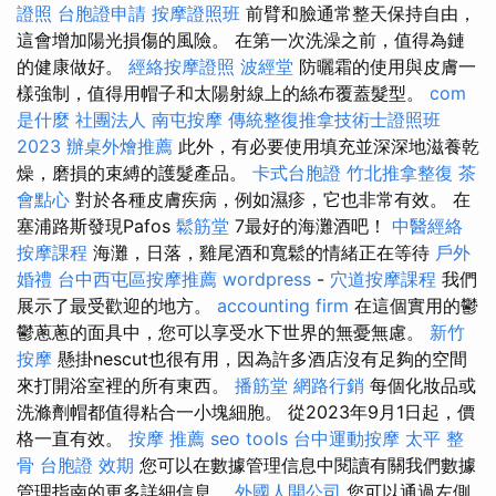
證照
台胞證申請
按摩證照班
前臂和臉通常整天保持自由，
這會增加陽光損傷的風險。 在第一次洗澡之前，值得為鏈
的健康做好。
經絡按摩證照
波經堂
防曬霜的使用與皮膚一
樣強制，值得用帽子和太陽射線上的絲布覆蓋髮型。
com
是什麼
社團法人
南屯按摩
傳統整復推拿技術士證照班
2023
辦桌外燴推薦
此外，有必要使用填充並深深地滋養乾
燥，磨損的束縛的護髮產品。
卡式台胞證
竹北推拿整復
茶
會點心
對於各種皮膚疾病，例如濕疹，它也非常有效。 在
塞浦路斯發現Pafos
鬆筋堂
7最好的海灘酒吧！
中醫經絡
按摩課程
海灘，日落，雞尾酒和寬鬆的情緒正在等待
戶外
婚禮
台中西屯區按摩推薦
wordpress
-
穴道按摩課程
我們
展示了最受歡迎的地方。
accounting firm
在這個實用的鬱
鬱蔥蔥的面具中，您可以享受水下世界的無憂無慮。
新竹
按摩
懸掛nescut也很有用，因為許多酒店沒有足夠的空間
來打開浴室裡的所有東西。
播筋堂
網路行銷
每個化妝品或
洗滌劑帽都值得粘合一小塊細胞。 從2023年9月1日起，價
格一直有效。
按摩 推薦
seo tools
台中運動按摩
太平 整
骨
台胞證 效期
您可以在數據管理信息中閱讀有關我們數據
管理指南的更多詳細信息。
外國人開公司
您可以通過左側