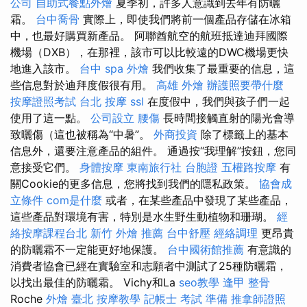
公司
自助式餐點外燴
夏季初，許多人意識到去年有防曬
霜。
台中喬骨
實際上，即使我們將前一個產品存儲在冰箱
中，也最好購買新產品。 阿聯酋航空的航班抵達迪拜國際
機場（DXB），在那裡，該市可以比較遠的DWC機場更快
地進入該市。
台中 spa
外燴
我們收集了最重要的信息，這
些信息對於迪拜度假很有用。
高雄 外燴
辦護照要帶什麼
按摩證照考試
台北 按摩
ssl
在度假中，我們與孩子們一起
使用了這一點。
公司設立
腰傷
長時間接觸直射的陽光會導
致曬傷（這也被稱為“中暑”。
外商投資
除了標籤上的基本
信息外，還要注意產品的組件。 通過按“我理解”按鈕，您同
意接受它們。
身體按摩
東南旅行社 台胞證
五權路按摩
有
關Cookie的更多信息，您將找到我們的隱私政策。
協會成
立條件
com是什麼
或者，在某些產品中發現了某些產品，
這些產品對環境有害，特別是水生野生動植物和珊瑚。
經
絡按摩課程台北
新竹 外燴 推薦
台中舒壓
經絡調理
更昂貴
的防曬霜不一定能更好地保護。
台中國術館推薦
有意識的
消費者協會已經在實驗室和志願者中測試了25種防曬霜，
以找出最佳的防曬霜。 Vichy和La
seo教學
逢甲 整骨
Roche
外燴 臺北
按摩教學
記帳士 考試 準備
推拿師證照