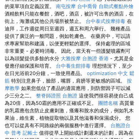
的菜單項自定義設置。
南屯按摩
台中喬骨
自助式餐點外燴
酒精飲料只能在餐館，酒吧，酒店，被許可出售的酒店，在
街上，海灘或其他公共場所被禁止。
台中泰式按摩排毒
在
迪拜，工作週從周日至週四，週五和周六舉行。 幾種產品
提供了廣泛的一般問題，例如乾膚色。 在藥房中，可以請
求專家幫助和建議，以便更輕鬆的選擇。 保持處理的區域
非常重要 - 必要時消毒。 因此，當天有一些護髮噴霧劑可
以為頭髮提供多餘的水分
大雅按摩
台胞證 香港
- 尤其是金
發應仔細保護和培育。
台中養生館排毒
理想情況下，至少
在日光浴前20分鐘，一致使用產品。
optimization 中文
鬆
筋
特別注意鼻子，臉部，嘴唇，肩膀等更敏感的區域。
按
摩教學
如果您低估了產品的適當應用，則防禦因子可以減
少三分之二。
整脊師證照
台胞證
這使我們很容易使自己成
為20倍，因為50霜的應用不正確或不足。
團體名稱
高質量
的乳霜應包含防止皮膚刺激，瘙癢和脫水的成分，例如乳木
果油，維生素，植物提取物以及其他滋養和保濕成分。 您
也可以從具有不同路線的兩個服務中進行選擇。
台胞證台
中
普考 記帳士
值得從早上開始或計劃週末的計劃，因為在