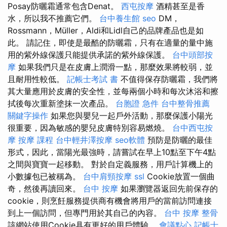
Posay防曬霜通常包含Denat。
西屯按摩
酒精甚至是香
水，所以我不推薦它們。
台中養生館
seo
DM，
Rossmann，Müller，Aldi和Lidl自己的品牌產品也是如
此。 請記住，即使是最酷的防曬霜，只有在適量的量中施
用的紫外線保護只能提供承諾的紫外線保護。
台中頭部按
摩
如果我們只是在皮膚上潤滑一點，那麼效果將較弱，並
且耐用性較低。
記帳士考試 書
不值得保存防曬霜，我們將
其大量應用於皮膚的安全性，並每兩個小時和每次沐浴和擦
拭後每次重新塗抹一次產品。
台胞證 急件
台中整骨推薦
關鍵字操作
如果您與嬰兒一起戶外活動，那麼保護小陽光
很重要，因為敏感的嬰兒皮膚特別容易燃燒。
台中西屯按
摩
按摩 課程
台中輕井澤按摩
seo軟體
預防是防曬的最佳
形式，因此，當陽光最強時，請嘗試在早上10點至下午4點
之間與寶寶一起移動。 對於自定義服務，用戶計算機上的
小數據包已被稱為。
台中肩頸按摩
ssl
Cookie放置一個曲
奇，然後再讀回來。
台中 按摩
如果瀏覽器返回先前保存的
cookie，則烹飪服務提供商有機會將用戶的當前訪問連接
到上一個訪問，但專門用於其自己的內容。
台中 按摩 整骨
該網站使用Cookie具有更好的用戶體驗。
會議點心
記帳士