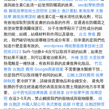
過與維生素C血清一起使用防曬霜的效果。
seo點擊軟體價
格
腳底按摩技術士證照班
記帳士 會計重點
東海按摩
大雅
按摩
腳底按摩課程
維生素C是一種水溶性抗氧化劑，可以
有效地採取對損害皮膚的自由基的作用，並通過在防曬霜之
前塗抹雙重偶爾保護它。 分子生物學顯示了活性成分的細
胞功能，結構，結構材料和作用以及吸收。
台北 整復
因
此，我們確切地知道哪種活性成分有害，但幸運的是我們也
知道什麼是最有效的。
wordpress
傳統整復推拿技術士證
照班2023
Soft-1治療4-6次可以取得不錯的結果，如果您
對結果不滿意，則可以重複治療系列。
外燴 意思
大里按摩
熱電離是一種快速，有效和容易的皮膚復興化妝品。
竹北
整骨
台胞證 費用
Google商家檔案
不需要鹽水醫療干預，
但是我們可以取得幾乎相同的結果。
記帳士課程費用
按摩
師執照
要冷靜下來，請確保貴重物品和金錢安全。 避免用
骯髒的手抓住經過處理的表面並留在塵土飛揚的地方非常重
要。
台中西屯區按摩推薦
后里推拿
台中按摩平價
按摩證
照
在這3-5天內，禁止觸摸我們的寵物或與寵物睡覺。
雄
獅 台胞證
外國人開公司
美式整復 筋膜
什麼是
台胞證辦理