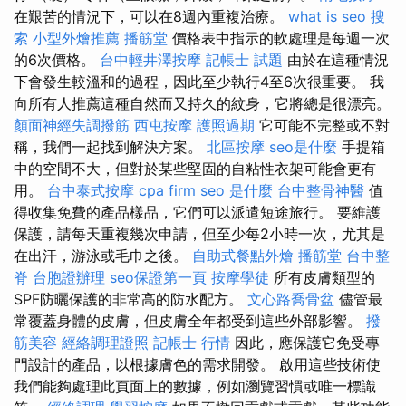
在艱苦的情況下，可以在8週內重複治療。
what is seo
搜
索
小型外燴推薦
播筋堂
價格表中指示的軟處理是每週一次
的6次價格。
台中輕井澤按摩
記帳士 試題
由於在這種情況
下會發生較溫和的過程，因此至少執行4至6次很重要。 我
向所有人推薦這種自然而又持久的紋身，它將總是很漂亮。
顏面神經失調撥筋
西屯按摩
護照過期
它可能不完整或不對
稱，我們一起找到解決方案。
北區按摩
seo是什麼
手提箱
中的空間不大，但對於某些堅固的自粘性衣架可能會更有
用。
台中泰式按摩
cpa firm
seo 是什麼
台中整骨神醫
值
得收集免費的產品樣品，它們可以派遣短途旅行。 要維護
保護，請每天重複幾次申請，但至少每2小時一次，尤其是
在出汗，游泳或毛巾之後。
自助式餐點外燴
播筋堂
台中整
脊
台胞證辦理
seo保證第一頁
按摩學徒
所有皮膚類型的
SPF防曬保護的非常高的防水配方。
文心路喬骨盆
儘管最
常覆蓋身體的皮膚，但皮膚全年都受到這些外部影響。
撥
筋美容
經絡調理證照
記帳士 行情
因此，應保護它免受專
門設計的產品，以根據膚色的需求開發。 啟用這些技術使
我們能夠處理此頁面上的數據，例如瀏覽習慣或唯一標識