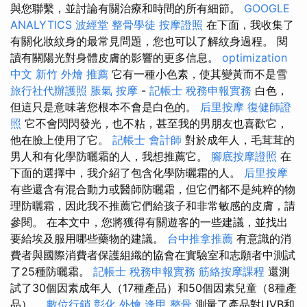
與您聯繫，並討論有關治療和時間的所有細節。
GOOGLE
ANALYTICS
波經堂
整骨學徒
按摩證照
在下面，我收集了
有關化妝紋身的最常見問題，您也可以了解紋身過程。 閱
讀有關陽光對身體皮膚的影響的更多信息。
optimization
中文
新竹 外燴 推薦
它有一種小色素，使其變黃而不是雪
旅行社代辦護照
脹氣 按摩
-
記帳士 稅務申報實務
白色，
但這只是意味著您根本不會是白色的。
后里按摩
復健師證
照
它不會閃閃發光，也不粘，甚至我的男朋友也喜歡它，
他在臉上使用了它。
記帳士 會計師
對於成年人，毛茸茸的
男人和有化學防曬霜的人，我想推薦它。
腳底按摩證照
在
下面的選擇中，我介紹了包含化學防曬霜的人。
后里按摩
有些還含有混合動力或醫師防曬霜，但它們都不是純粹的物
理防曬霜，因此我不推薦它們給孩子和非常敏感的皮膚，請
參閱。 在本文中，您將獲得有關遊客的一些建議，並找出
要給埃及服用哪些藥物的建議。
台中推拿推薦
有意識的消
費者與國際消費者保護組織的協會在實驗室和志願者中測試
了25種防曬霜。
記帳士 稅務申報實務
筋絡按摩課程
還測
試了30個因素成年人（17種產品）和50個因素兒童（8種產
品）。
數位行銷
彰化 外燴
逢甲 整骨
測量了產品對UVB和