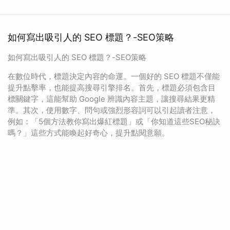
如何寫出吸引人的 SEO 標題？-SEO策略
如何寫出吸引人的 SEO 標題？-SEO策略
在數位時代，標題決定內容的命運。一個好的 SEO 標題不僅能
提升點擊率，也能提高搜尋引擎排名。首先，標題必須包含目
標關鍵字，這能幫助 Google 辨識內容主題，讓搜尋結果更精
準。其次，使用數字、問句或強烈形容詞可以引起讀者注意，
例如：「5個方法教你寫出爆紅標題」或「你知道這些SEO秘訣
嗎？」這些方式能喚起好奇心，提升點閱意願。