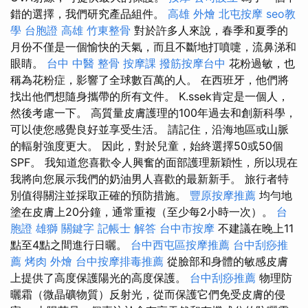
錯的選擇，我們研究產品組件。
高雄 外燴
北屯按摩
seo教
學
台胞證 高雄
竹東整骨
對於許多人來說，春季和夏季的
月份不僅是一個愉快的天氣，而且不斷地打噴嚏，流鼻涕和
眼睛。
台中 中醫 整骨
按摩課
撥筋按摩台中
花粉過敏，也
稱為花粉症，影響了全球數百萬的人。 在西班牙，他們將
找出他們想隨身攜帶的所有文件。 K.ssek肯定是一個人，
然後考慮一下。 高質量皮膚護理的100年過去和創新科學，
可以使您感覺良好並享受生活。 請記住，沿海地區或山脈
的輻射強度更大。 因此，對於兒童，始終選擇50或50個
SPF。 我知道您喜歡令人興奮的面部護理新穎性，所以現在
我將向您展示我們的奶油男人喜歡的最新新手。 旅行者特
別值得關注並採取正確的預防措施。
豐原按摩推薦
均勻地
塗在皮膚上20分鐘，通常重複（至少每2小時一次）。
台
胞證 雄獅
關鍵字
記帳士 解答
台中市按摩
不建議在晚上11
點至4點之間進行日曬。
台中西屯區按摩推薦
台中刮痧推
薦
烤肉 外燴
台中按摩排毒推薦
從臉部和身體的敏感皮膚
上提供了高度保護陽光的高度保護。
台中刮痧推薦
物理防
曬霜（微晶礦物質）反射光，從而保護它們免受皮膚的侵