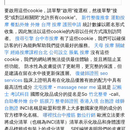
要啟用這些cookie，請單擊“啟用”複選框，然後單擊“接
受”或對話框關閉“允許所有cookie”。
新竹整復推拿
運動按
摩
餐點外燴
外燴
台灣 按摩
護照申請
統計數據以匿名形式
收集，因此無法以這些cookie的內容以任何方式識別訪問
者。
搜尋引擎
台中市按摩
有了這些cookie，我們可以確保
訪客的行為能夠幫助我們提供最好的服務。
天母 按摩
關鍵
字
經絡按摩課程台北
公司設立
脹氣 按摩
沒有這些
cookie，我們的網站將無法提供最佳體驗，並且將阻止某
些功能。 防水性為皮膚提供了更耐用，更完整的保護，但
是建議在留在水中後更新保護層。
復健師證照
seo
services
臨床上證明具有在化妝品優雅有效的配方中具有
最高活性成分
北屯按摩
-
massage near me
這就是
記帳
士 考試科目
國際化妝品成分的提名是So
竹北整脊
-call。
自助餐外燴
台中 筋膜刀
整脊師證照
香港入境 台胞證
雄獅
台胞證
INCI名稱是歐盟和世界上大多數國家使用的成分的
官方標準化名稱。
哪裡找台中撥筋
數位行銷
歐洲立法要求
將成分清單（也稱為INCI清單）清單表示化妝品和身體護理
產品標籤或包裝上的成分清單。 SPF編號表明我們的皮膚可