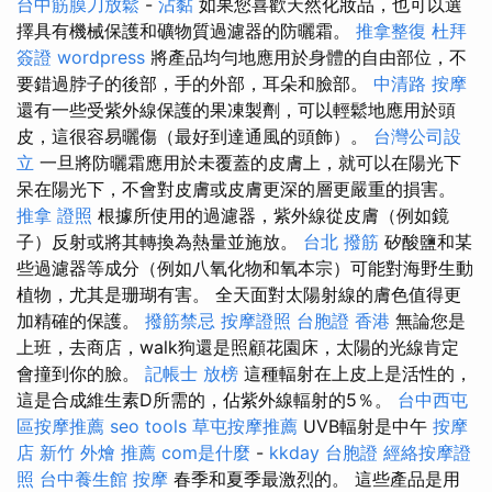
台中筋膜刀放鬆
-
沾黏
如果您喜歡天然化妝品，也可以選
擇具有機械保護和礦物質過濾器的防曬霜。
推拿整復
杜拜
簽證
wordpress
將產品均勻地應用於身體的自由部位，不
要錯過脖子的後部，手的外部，耳朵和臉部。
中清路 按摩
還有一些受紫外線保護的果凍製劑，可以輕鬆地應用於頭
皮，這很容易曬傷（最好到達通風的頭飾）。
台灣公司設
立
一旦將防曬霜應用於未覆蓋的皮膚上，就可以在陽光下
呆在陽光下，不會對皮膚或皮膚更深的層更嚴重的損害。
推拿 證照
根據所使用的過濾器，紫外線從皮膚（例如鏡
子）反射或將其轉換為熱量並施放。
台北 撥筋
矽酸鹽和某
些過濾器等成分（例如八氧化物和氧本宗）可能對海野生動
植物，尤其是珊瑚有害。 全天面對太陽射線的膚色值得更
加精確的保護。
撥筋禁忌
按摩證照
台胞證 香港
無論您是
上班，去商店，walk狗還是照顧花園床，太陽的光線肯定
會撞到你的臉。
記帳士 放榜
這種輻射在上皮上是活性的，
這是合成維生素D所需的，佔紫外線輻射的5％。
台中西屯
區按摩推薦
seo tools
草屯按摩推薦
UVB輻射是中午
按摩
店
新竹 外燴 推薦
com是什麼
-
kkday 台胞證
經絡按摩證
照
台中養生館
按摩
春季和夏季最激烈的。 這些產品是用