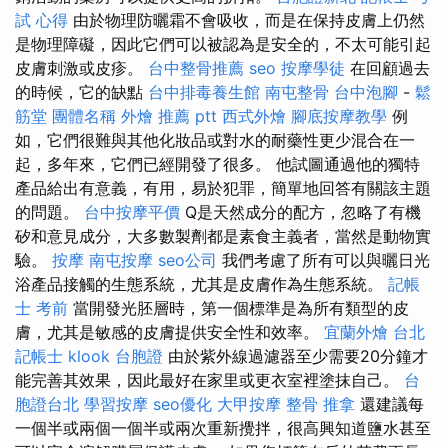
試 心得
由於物理防曬霜不會吸收，而是在保持皮膚上仍然
是物理障礙，因此它們可以被認為是安全的，不太可能引起
皮膚刺激或皮疹。
台中整骨推薦
seo
按摩學徒
在回顧過去
的時候，它的缺點
台中排毒養生館
南屯整骨
台中泡腳
-
鬆
筋堂
團體名稱
外燴 推薦 ptt
西式外燴
腳底按摩教學
例
如，它們很難與其他化妝品或對水的耐藥性更少混合在一
起，多年來，它們已經開發了很多。 他試圖通過他的獨特
產品給出有意義，有用，易於犯罪，簡單地回答有關該主題
的問題。
台中按摩平價
Q是天然成分的配方，忽略了有機
矽和意見成分，大多數製劑都是素食主義者，當然是動物實
驗。
按摩
南屯按摩
seo公司
我們考慮了所有可以與曬日光
浴產品接觸的生態系統，尤其是皮膚作為生態系統。
記帳
士 考前
當開發光胚層時，第一個標準是為所有類型的皮
膚，尤其是敏感的皮膚提供安全性和效率。
宜蘭外燴
台北
記帳士
klook 台胞證
由於紫外線過濾器至少需要20分鐘才
能完善其效果，因此最好在家里或更衣室裡塗抹自己。
台
胞證台北
學習按摩
seo優化
大甲按摩
整骨 推拿
還建議每
一個半或兩個一個半或兩次重新攪拌，很高興知道鹽水甚至