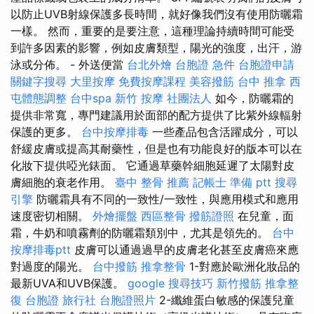
以防止UVB射線保護多長時間，就好像我們沒有使用防曬霜
一樣。 然而，重要的是要注意，這種理論持續時間可能受
到許多因素的影響，例如皮膚類型，陽光的強度，出汗，游
泳或分佈。 - 外送便當
台北外燴
台胞證 急件
台胞證申請
關鍵字搜尋
大里按摩
免費按摩課程
美容撥筋
台中 推拿
西
屯體態調整
台中spa
新竹 按摩
社團法人
如今，防曬霜的
提供非常寬，專門建議用於面部的配方提供了比紫外線輻射
保護的更多。
台中按摩排毒
一些產品包含活躍成分，可以
舒緩皮膚或提高其耐藥性，但是也有功能良好的版本可以在
化妝下提供啞光錶面。 它通過草藥幹細胞延遲了太陽對皮
膚細胞的衰老作用。
臺中 整骨 推薦
記帳士 準備 ptt
搜尋
引擎
防曬霜具有不同的一致性/一致性，與應用模式和應用
速度密切相關。
外燴擺盤
西區整骨
撥筋證照
在兒童，面
霜，牛奶和噴霧劑的防曬霜類別中，尤其是領先的。
台中
按摩排毒ptt
皮膚可以通過過早的皮膚老化甚至皮膚癌來應
對過度的陽光。
台中撥筋
推拿整骨
1-對應於歐洲化妝品的
最新UVA和UVB保護。
google 搜尋技巧
新竹撥筋
推拿整
復
台胞證 旅行社
台胞證照片
2-纖維蛋白敏感的保護兒童