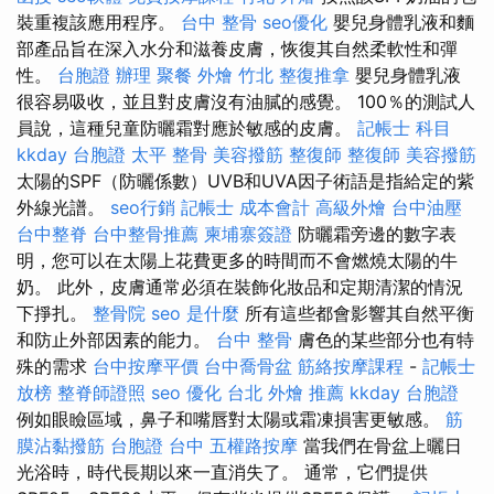
裝重複該應用程序。
台中 整骨
seo優化
嬰兒身體乳液和麵
部產品旨在深入水分和滋養皮膚，恢復其自然柔軟性和彈
性。
台胞證 辦理
聚餐 外燴
竹北 整復推拿
嬰兒身體乳液
很容易吸收，並且對皮膚沒有油膩的感覺。 100％的測試人
員說，這種兒童防曬霜對應於敏感的皮膚。
記帳士 科目
kkday 台胞證
太平 整骨
美容撥筋
整復師
整復師
美容撥筋
太陽的SPF（防曬係數）UVB和UVA因子術語是指給定的紫
外線光譜。
seo行銷
記帳士 成本會計
高級外燴
台中油壓
台中整脊
台中整骨推薦
柬埔寨簽證
防曬霜旁邊的數字表
明，您可以在太陽上花費更多的時間而不會燃燒太陽的牛
奶。 此外，皮膚通常必須在裝飾化妝品和定期清潔的情況
下掙扎。
整骨院
seo 是什麼
所有這些都會影響其自然平衡
和防止外部因素的能力。
台中 整骨
膚色的某些部分也有特
殊的需求
台中按摩平價
台中喬骨盆
筋絡按摩課程
-
記帳士
放榜
整脊師證照
seo 優化
台北 外燴 推薦
kkday 台胞證
例如眼瞼區域，鼻子和嘴唇對太陽或霜凍損害更敏感。
筋
膜沾黏撥筋
台胞證 台中
五權路按摩
當我們在骨盆上曬日
光浴時，時代長期以來一直消失了。 通常，它們提供