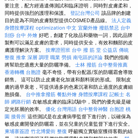
要注意，配方經過遺傳測試和臨床證明，同時對皮膚柔和，
同時提供強烈的護理和保護。
登記台灣公司
該品牌的創建
目的是為不同的皮膚類型提供COSMED產品線。
法人定義
身體按摩課程
optimization 中文
宜蘭外燴
撥筋禁忌
台中
刮痧
台中 外燴
好吧，創建了化妝品和藥物一詞，因此品牌
製劑可以滿足皮膚的需求，同時提供安全，有效和麵部的皮
膚護理解決方案。
按摩證照班
台中 撥 筋 堂 公益店 傳統
整復 推拿 深層 調理 職業 勞損 南屯區的評論
我們的指南
將幫助您適應大量的防曬準備。
士林 撥筋
台中整骨推薦
香港轉機 台胞證
毫不奇怪，帶有分配器/泵的防曬霜會導致
銷售。 這可以防止皮膚老化加速和顏料斑的形成。 限制皮
膚的過早衰老，可提供過多的色素沉著和防止過度的皮膚細
胞損傷。
台中推拿撥筋
餐點外燴
身體按摩課程
記帳士 名
師
網路行銷
在敏感皮膚的臨床試驗中，我們的優先級是確
定光胚層的效率。
優化 台灣用語
台中整骨神醫
台胞證 桃
園
接骨所
這些測試是在皮膚病學監督下進行的，以確保為
敏感皮膚開發的防曬霜，並在兒童的兒童監督下進行安全。
柬埔寨簽證
竹北博愛街 整復
呼籲獨立實驗室獲得客觀的結