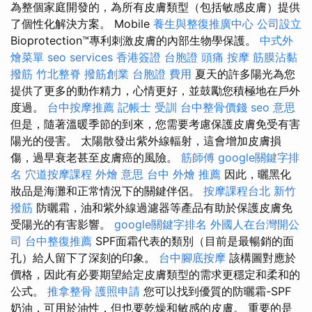
為整個家庭開發的，為所有皮膚類型（包括敏感皮膚）提供
了個性化解決方案。 Mobile
養生與整復推廣中心
公司設立
Bioprotection™專利刺激皮膚的內部生物學保護。
中式外
燴菜單
seo services
香港簽證 台胞證
頭痛 按摩
筋膜沾黏
撥筋
竹北整脊
撥筋創業
台胞證 費用
夏天的許多陽光為您
提供了更多的動作精力，心情更好，並鼓勵您積極地在戶外
度過。
台中按摩推薦
記帳士 受訓
台中整骨價錢
seo 意思
但是，隨著溫暖季節的到來，您需要考慮保護皮膚免受有害
陽光的侵害。 太陽散發出紫外線輻射，這會增加皮膚損
傷，過早衰老甚至皮膚癌的風險。
筋師傅
google關鍵字排
名
穴道按摩課程
外燴 意思
台中 外燴 推薦
因此，曬黑化
妝品是海灘和正常情況下的關鍵伴侶。
按摩課程台北
新竹
撥筋
防曬霜，油和紫外線過濾器等產品有助於保護皮膚免
受陽光的有害影響。
google關鍵字排名
外國人在台灣開公
司
台中整復推薦
SPF面霜代表的類別（目前是最暢銷的面
孔）給人留下了深刻的印象。
台中腳底按摩
該構圖對應於
價格，因此有必要期望給定皮膚類型的需求更穩定和柔和的
公式。
推拿整骨
護照申請
您可以找到優質的防曬霜-SPF
奶油，可用於油性，但也要乾燥和敏感的皮膚。 重要的是