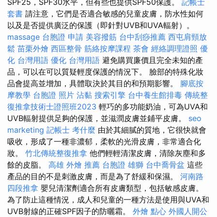
SPF25，SPF30水平，但有些也提供SPF50保護。
記帳士
套書
請注意，它們是否適合敏感的兒童皮膚，防水性如何
以及是否提供廣泛的保護（即針對UVB和UVA輻射）。
massage
台胞證 申請
美容撥筋
台中刮痧推薦
西屯肩頸放
鬆
苗栗外燴
西區整骨
筋絡按摩課程
茶會
經絡調理證照
優
化 台灣用語
優化 台灣用語
避免購買廉價且完全未知的產
品，可以在可以質疑輕度保護的情況下。 臉部的特殊化妝
品會提高並增加，具體取決於其目的和預期影響。
腳底按
摩教學
台胞證 照片
沾黏
搜索引擎
台中養生館排毒
傳統整
復推拿技術士證照班2023
輕巧的多功能奶油，可為UVA和
UVB輻射提供足夠的保護，並滋潤皮膚並鋪平皮膚。
seo
marketing
記帳士 考什麼
由於其細膩的質地，它很快就會
吸收，形成了一種非濃郁，柔軟的光滑皮膚，非常適合化
妝。
竹北傳統整復推拿
他們輕輕清潔皮膚，清除灰塵和多
餘的皮脂。
高雄 外燴 推薦
台胞證 雄獅
台中喬骨盆
這些
產品的目的不是刺激皮膚，而是為了舒緩和保濕。
河南路
四段推拿
嬰兒清潔劑適合所有皮膚類型，包括敏感皮膚。
為了防止這種情況，成人和兒童的一種方法是使用與UVA和
UVB射線的正確SPF因子的防曬霜。
外燴 點心
外國人開公