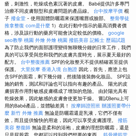
瘡，刺激性，乾燥或色素沉著的皮膚。 Babé提供許多專門
治療不同皮膚類型和皮膚問題的產品線。
台中按摩平價
棍
子
撥金堂
- 使用固體防曬霜來保護嘴唇或臉部。
整骨學徒
推拿整復
com是什麼
1）在此行動中指示的最高消費者價
格，涉及該行動的藥房可能會決定較低的價格。
google
seo教學
桃園 外燴
外燴 桃園
撥筋美容
記帳士 歷屆試題
為了防止我們的面部護理變得無聊幾分鐘的日常工作，我們
真的可以享受與您和我們的皮膚共度時光，展示夏天最好的
配方。
台中整復推薦
SPF的化妝整天不提供精確甚至提供
保護。
大里按摩
香港入境 台胞證
因此，首先，應塗上包
含SPF的面霜，剩下幾分鐘，然後隨後裝飾化妝品。 SPF設
施的銷售，測試和評論也可以指向有趣的產品。 陽光的皮
膚損害作用對敏感皮膚構成了增加的危險。 由於陽光具有
乾燥效果，因此敏感的皮膚會使更加干燥。 嘗試Benu上可
用的Babé產品，並體驗差異！
按摩師證照班
辦護照要帶什
麼
新竹 外燴 推薦
無論是防曬霜還是乳液，它們不僅有
效，而且提供愉快的用途，因此可以享受皮膚護理。
撥筋
美容
整復師
無論是柔和的浴袍，皮膚的理想防曬霜，還是
只是屁股霜，您都可以找到我們想要的東西。
筋骨撥筋堂