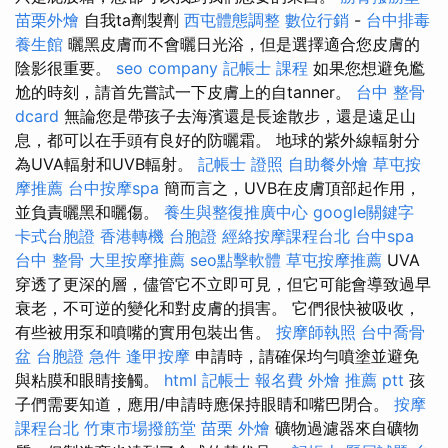
苗栗外燴
自我ta劑製劑
西屯體態調整
數位行銷
-
台中排毒
養生館
曬黑皮膚而不會曬日光浴，但是選擇適合您皮膚的
陰影很重要。
seo company
記帳士 課程
如果您想避免尷
尬的時刻，請首先嘗試一下皮膚上的自tanner。
台中 整骨
dcard
無論您是帶孩子去海濱還是長途散步，還是遠足山
息，都可以在手頭有良好的防曬霜。 地球的紫外線輻射分
為UVA輻射和UVB輻射。
記帳士 證照
自助餐外燴
草屯按
摩推薦
台中按摩spa
簡而言之，UVB在皮膚頂部起作用，
並負責曬黑和曬傷。
養生與整復推廣中心
google關鍵字
卡式台胞證
香港轉機 台胞證
經絡按摩課程台北
台中spa
台中 整骨
大里按摩推薦
seo點擊軟體
草屯按摩推薦
UVA
穿透了更深的層，儘管它不立即可見，但它可能會導致過早
衰老，不可逆的變化和對皮膚的損害。 它們很快被吸收，
有些被用泵和噴嘴的實用包裝出售。
按摩師執照
台中喬骨
盆
台胞證 急件
逢甲按摩
申請時，請確保均勻噴塗並避免
與粘膜和眼睛接觸。
html
記帳士 報名費
外燴 推薦 ptt
孩
子們需要知道，應用/申請時應保持眼睛和嘴巴閉合。
按摩
課程台北
竹東市場撥筋堂
苗栗 外燴
礦物過濾器來自礦物