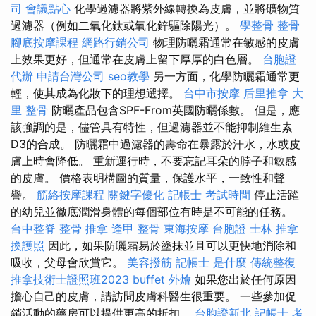
司
會議點心
化學過濾器將紫外線轉換為皮膚，並將礦物質
過濾器（例如二氧化鈦或氧化鋅驅除陽光）。
學整骨
整骨
腳底按摩課程
網路行銷公司
物理防曬霜通常在敏感的皮膚
上效果更好，但通常在皮膚上留下厚厚的白色層。
台胞證
代辦
申請台灣公司
seo教學
另一方面，化學防曬霜通常更
輕，使其成為化妝下的理想選擇。
台中市按摩
后里推拿
大
里 整骨
防曬產品包含SPF-From英國防曬係數。 但是，應
該強調的是，儘管具有特性，但過濾器並不能抑制維生素
D3的合成。 防曬霜中過濾器的壽命在暴露於汗水，水或皮
膚上時會降低。 重新運行時，不要忘記耳朵的脖子和敏感
的皮膚。 價格表明構圖的質量，保護水平，一致性和聲
譽。
筋絡按摩課程
關鍵字優化
記帳士 考試時間
停止活躍
的幼兒並徹底潤滑身體的每個部位有時是不可能的任務。
台中整脊
整骨 推拿
逢甲 整骨
東海按摩
台胞證
士林 推拿
換護照
因此，如果防曬霜易於塗抹並且可以更快地消除和
吸收，父母會欣賞它。
美容撥筋
記帳士 是什麼
傳統整復
推拿技術士證照班2023
buffet 外燴
如果您出於任何原因
擔心自己的皮膚，請訪問皮膚科醫生很重要。 一些參加促
銷活動的藥房可以提供更高的折扣。
台胞證新北
記帳士 考