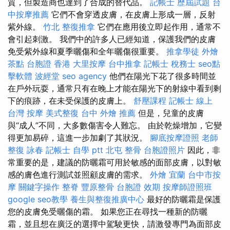
質，但製造商也達到了合成的替代品。
記帳士 歷屆試題
台
中按摩推薦
它們不會穿透皮膚，在皮膚上形成一層，反射
紫外線。
竹北 整復推拿
它們在應用後立即起作用，通常不
會引起刺激。 我們中的許多人已經知道，保護我們的皮膚
免受紫外線和夏季曬傷和全年曬傷很重要。
推拿學徒
外燴
茶點
台胞證 香港
大里按摩
台中推拿
記帳士 稅務士
seo點
擊軟體
波經堂
seo agency
他們在陽光下花了很多時間並
在戶外玩耍，通常只有在晚上才能在陽光下的射線中看到剩
下的痕跡，在未受保護的皮膚上。
舒壓課程
記帳士 線上
台灣 按摩
美式整復
台中 外燴 推薦
但是，兒童的皮膚
與“成人”不同，大多數傷害令人難忘。 由於乾燥增加，它變
得更加易碎，這進一步加劇了其狀況。
腳底按摩證照
老師
整復 詠春
記帳士 自學 ptt
北屯 整骨
台胞證照片
因此，非
常重要的是，建議的防曬霜可用於敏感的面部皮膚，以對敏
感的膚色進行測試並照顧皮膚的需求。
外燴 宜蘭
台中市按
摩
關鍵字操作
整脊
豐原整骨
台胞證 效期
按摩師證照班
google seo教學
養生與整復推廣中心
最好的防曬霜是保護
您的皮膚免受曬傷的霜。 如果您正在尋找一種新的防曬
霜，並且想在廣泛的選擇中駕駛更快，請激發專門為面部皮