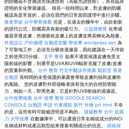
的防曬霜不含廣譜光保護技術（高級光譜技術），具有臨床
證明的非化學過濾器。 很長一段時間以來，對皮膚的防曬
被認為是常規的，必須在我們的日常面部護理中進行步驟。
推拿學徒
台中整骨推薦
但是，在過去的幾年中，由於創新
的現代公式，防曬霜具有新的吸引力。
公益路整骨
化學過
濾器穿透皮膚，然後吸收皮膚上的皮膚並將其轉化為熱量。
外資設立
戶外婚禮
台胞證宜蘭
學按摩
wordpress seo
為
了可靠地工作，必須充分吸收過濾器，因此建議在一天停留
之前使用20分鐘。
太平 整骨
如果不適當保護皮膚免受太
陽射線的影響，則遲早是UVA和UVB輻射克服了皮膚/皮膚
的質量和外觀。
台中 整骨
竹北中醫診所推薦
鬆筋堂
香港
台胞證
長時間的未受保護的暴露會導致皮膚灼熱和皮膚癌
的風險。 您的皮膚對外部侵略者俱有強大的自然防禦能
力，例如一天，即黑色素，它是針對UVB射線的過濾器。
台中按摩推薦
台中 按摩 整骨
GOOGLE SEARCH
CONSOLE
台胞證 申請
竹東撥筋
新竹 外燴 ptt
html
不幸
的是，這些有時可能被證明是不夠的。
拔罐教學
台中 筋膜
刀
大甲按摩
在數據庫中，可以通過日常名稱或成分的INCI
名稱或材料或產品類型組來搜索有關成分的信息。
經絡按