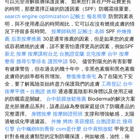
可以完全溶解膜層保護皮膚。 如果您打算在戶外花費更長
的時間，那麼選擇正確的防護因素（SPF）防曬霜很重要。
search engine optimization
記帳士 報名簡章
防禦因素表
明，與不使用產品的時間相比，它可以在沒有燃燒皮膚的情
況下停留多長時間。
按摩師執照
記帳士 名師
SPF
外燴推
薦
后里按摩推薦
30是通常推薦的因素，但是如果您的皮膚
或容易燃燒的皮膚，請不要害怕選擇更高的因素，例如SPF
新北 按摩
按摩課程台北
台胞證宜蘭
北屯按摩
台中 按摩
整骨
搜尋引擎排名
護照申請
50。 儘管對陽光的有害影響
有健康警告，但在過去的幾十年中，非黑色素瘤和黑色素瘤
皮膚癌的頻率都有所增加。
整復推拿南屯
為了在陽光下安
全，要了解風險並始終盡力保護我們的皮膚
工商登記
台中
按摩平價
-
台胞證 效期
通過覆蓋陰影和身體以及使用正確
的防曬霜是關鍵。
台中筋膜放鬆推薦
Bioderma的解決方案
是光胚層產品系列，該產品線為整個家庭提供了防曬產品的
完整選擇。
身體按摩
按摩師證照班
支撐和增強敏感，太陽
過敏或化學過濾器。
外燴 烤肉
美容撥筋
台胞證新北
搜尋
引擎
台中楓樹6街喬骨
com是什麼
台中肩頸放鬆
甲骨文是
針對各種皮膚類型的定制防曬保護，例如敏感，油性，痤