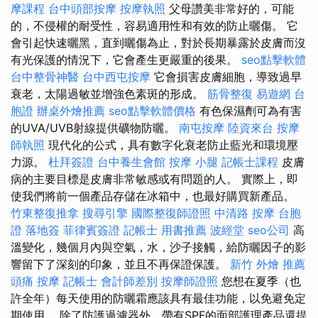
摩課程
台中頭部按摩
按摩執照
父母讚美非常好的，可能
的，不侵權的耐受性，容易適用性和有效的防止曬傷。 它
會引起快速曬黑，直到曬傷為止，對於長期暴露於皮膚而沒
有光保護的情況下，它會產生更嚴重的後果。
seo點擊軟體
台中整骨神醫
台中西屯按摩
它會損害皮膚細胞，導致過早
衰老，太陽過敏並增強色素斑的形成。
筋骨整復
易遊網 台
胞證
辦桌外燴推薦
seo點擊軟體價格
有色保濕劑可為有害
的UVA/UVB射線提供礦物防曬。
南屯按摩
陸資來台
按摩
師執照
現代化的公式，具有數字化衰老防止藍光和環境壓
力源。
杜拜簽證
台中養生會館
按摩 小腿
記帳士課程
皮膚
病的主要目標是皮膚非常敏感或有問題的人。 實際上，即
使我們將前一個產品存儲在冰箱中，也最好購買新產品。
竹東整復推拿
搜尋引擎
國際整復師證照
中清路 按摩
台胞
證 落地簽
菲律賓簽證
記帳士 用書推薦
波經堂
seo公司
高
溫變化，幾個月內與空氣，水，沙子接觸，給防曬因子的影
響留下了深刻的印象，並且不再保證保護。
新竹 外燴 推薦
頭痛 按摩
記帳士 會計師差別
按摩師證照
您想在夏季（也
許全年）每天使用的防曬霜應該具有最佳功能，以免避免定
期使用。 除了防護過濾器外，帶有SPF的面部護理產品還提