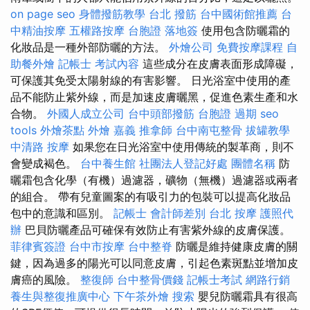
on page seo
身體撥筋教學
台北 撥筋
台中國術館推薦
台
中精油按摩
五權路按摩
台胞證 落地簽
使用包含防曬霜的
化妝品是一種外部防曬的方法。
外燴公司
免費按摩課程
自
助餐外燴
記帳士 考試內容
這些成分在皮膚表面形成障礙，
可保護其免受太陽射線的有害影響。 日光浴室中使用的產
品不能防止紫外線，而是加速皮膚曬黑，促進色素生產和水
合物。
外國人成立公司
台中頭部撥筋
台胞證 過期
seo
tools
外燴茶點
外燴 嘉義
推拿師
台中南屯整骨
拔罐教學
中清路 按摩
如果您在日光浴室中使用傳統的製革商，則不
會變成褐色。
台中養生館
社團法人登記好處
團體名稱
防
曬霜包含化學（有機）過濾器，礦物（無機）過濾器或兩者
的組合。 帶有兒童圖案的有吸引力的包裝可以提高化妝品
包中的意識和區別。
記帳士 會計師差別
台北 按摩
護照代
辦
巴貝防曬產品可確保有效防止有害紫外線的皮膚保護。
菲律賓簽證
台中市按摩
台中整脊
防曬是維持健康皮膚的關
鍵，因為過多的陽光可以同意皮膚，引起色素斑點並增加皮
膚癌的風險。
整復師
台中整骨價錢
記帳士考試
網路行銷
養生與整復推廣中心
下午茶外燴
搜索
嬰兒防曬霜具有很高