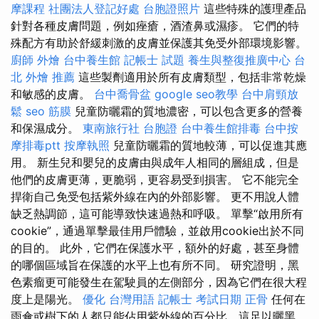
摩課程
社團法人登記好處
台胞證照片
這些特殊的護理產品
針對各種皮膚問題，例如痤瘡，酒渣鼻或濕疹。 它們的特
殊配方有助於舒緩刺激的皮膚並保護其免受外部環境影響。
廚師 外燴
台中養生館
記帳士 試題
養生與整復推廣中心
台
北 外燴 推薦
這些製劑適用於所有皮膚類型，包括非常乾燥
和敏感的皮膚。
台中喬骨盆
google seo教學
台中肩頸放
鬆
seo
筋膜
兒童防曬霜的質地濃密，可以包含更多的營養
和保濕成分。
東南旅行社 台胞證
台中養生館排毒
台中按
摩排毒ptt
按摩執照
兒童防曬霜的質地較薄，可以促進其應
用。 新生兒和嬰兒的皮膚由與成年人相同的層組成，但是
他們的皮膚更薄，更脆弱，更容易受到損害。 它不能完全
捍衛自己免受包括紫外線在內的外部影響。 更不用說人體
缺乏熱調節，這可能導致快速過熱和呼吸。 單擊“啟用所有
cookie”，通過單擊最佳用戶體驗，並啟用cookie出於不同
的目的。 此外，它們在保護水平，額外的好處，甚至身體
的哪個區域旨在保護的水平上也有所不同。 研究證明，黑
色素瘤更可能發生在駕駛員的左側部分，因為它們在很大程
度上是陽光。
優化 台灣用語
記帳士 考試日期
正骨
任何在
雨傘或樹下的人都只能佔用紫外線的百分比，這足以曬黑。