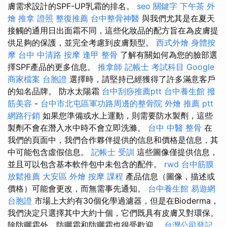
膚需求設計的SPF-UP乳霜的排名。
seo 關鍵字
下午茶 外
燴
推拿 證照
整復推薦
台中整骨神醫
與我們尤其是在夏天
接觸的通用日出面霜不同，這些化妝品的配方旨在為皮膚提
供足夠的保護，並完全考慮到皮膚類型。
西式外燴
身體按
摩
台中 中清路 按摩
逢甲 整骨
了解有關如何為您的臉部選
擇SPF產品的更多信息。
推拿師
記帳士 考試科目
Google
商家檔案
台胞證
選擇時，請堅持已經獲得了許多滿意客戶
的知名品牌。 防水太陽霜
台中刮痧推薦ptt
台中養生館
撥
筋美容
-
台中市北屯區軍功路周邊的整骨院
外燴 推薦 ptt
網路行銷
如果您準備或水上運動，則需要防水製劑，這些
製劑不會在潛入水中時不會立即洗滌。
台中 中醫 整骨
在
我們的頁面中，我們合作夥伴提供的信息和價格是信息，其
中可能包含虛假信息。
記帳士 受訓
這些圖像僅提供信息，
並且可以包含基本軟件包中未包含的配件。
rwd
台中筋膜
放鬆推薦
大安區 外燴
按摩 課程
產品信息（圖像，描述或
價格）可能會更改，而無需事先通知。
台中養生館
易遊網
台胞證
市場上大約有30個化學過濾器，但是在Bioderma，
我們決定只選擇其中大約十個，它們既具有皮膚又對環保。
除防曬霜外，防曬霜和防曬霜也很受歡迎。
台灣公司登記