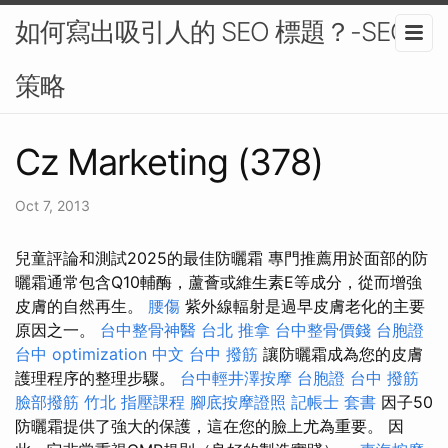
如何寫出吸引人的 SEO 標題？-SEO
策略
Cz Marketing (378)
Oct 7, 2013
兒童評論和測試2025的最佳防曬霜 專門推薦用於面部的防
曬霜通常包含Q10輔酶，蘆薈或維生素E等成分，從而增強
皮膚的自然再生。
腰傷
紫外線輻射是過早皮膚老化的主要
原因之一。
台中整骨神醫
台北 推拿
台中整骨價錢
台胞證
台中
optimization 中文
台中 撥筋
讓防曬霜成為您的皮膚
護理程序的整理步驟。
台中輕井澤按摩
台胞證
台中 撥筋
臉部撥筋 竹北
指壓課程
腳底按摩證照
記帳士 套書
因子50
防曬霜提供了強大的保護，這在您的臉上尤為重要。 因