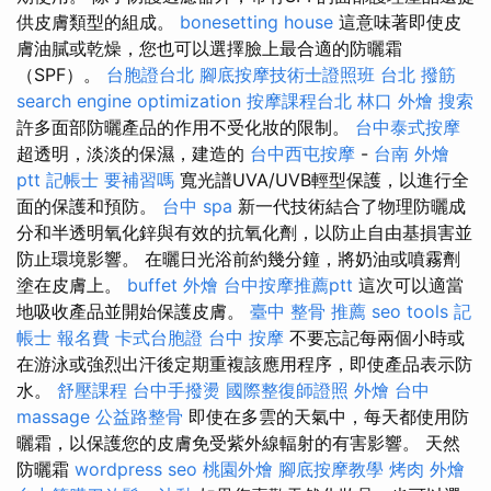
供皮膚類型的組成。
bonesetting house
這意味著即使皮
膚油膩或乾燥，您也可以選擇臉上最合適的防曬霜
（SPF）。
台胞證台北
腳底按摩技術士證照班
台北 撥筋
search engine optimization
按摩課程台北
林口 外燴
搜索
許多面部防曬產品的作用不受化妝的限制。
台中泰式按摩
超透明，淡淡的保濕，建造的
台中西屯按摩
-
台南 外燴
ptt
記帳士 要補習嗎
寬光譜UVA/UVB輕型保護，以進行全
面的保護和預防。
台中 spa
新一代技術結合了物理防曬成
分和半透明氧化鋅與有效的抗氧化劑，以防止自由基損害並
防止環境影響。 在曬日光浴前約幾分鐘，將奶油或噴霧劑
塗在皮膚上。
buffet 外燴
台中按摩推薦ptt
這次可以適當
地吸收產品並開始保護皮膚。
臺中 整骨 推薦
seo tools
記
帳士 報名費
卡式台胞證
台中 按摩
不要忘記每兩個小時或
在游泳或強烈出汗後定期重複該應用程序，即使產品表示防
水。
舒壓課程
台中手撥燙
國際整復師證照
外燴 台中
massage
公益路整骨
即使在多雲的天氣中，每天都使用防
曬霜，以保護您的皮膚免受紫外線輻射的有害影響。 天然
防曬霜
wordpress seo
桃園外燴
腳底按摩教學
烤肉 外燴