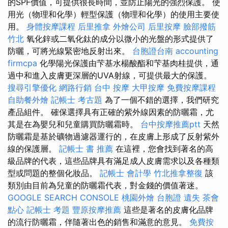
的SPF價值，可提供很長時間，並防止陽光的強烈保護。 使
用光（物理和化學）輕型保護（物理和化學）的使用主要使
用。
身體按摩課程
后里推拿
外燴公司
后里按摩
臉部撥筋
竹北
氧化鋅或二氧化鈦的成分以微小的光盤的形式提供了
防曬，可將光線緊密地反射出來。
台胞證台南
accounting
firmcpa
化學陽光保護由芐基水楊酸酯和芐基肉桂提供，通
過中和進入皮膚更深層的UVA射線，可提供最大的保護。
搜尋引擎優化
網路行銷
台中 按摩
大甲按摩
免費按摩課程
自助餐外燴
記帳士 考古題
為了一個不錯的選擇，我們研究
產品組件。 確保選擇具有正確的紫外線因素的防曬霜，尤
其是在為嬰兒和兒童購買防曬霜時。
台中按摩推薦ptt
天然
防曬霜是基於礦物過濾器運行的，在皮膚上形成了反射紫外
線的保護層。
記帳士 書 推薦
在這裡，您會找到著名的高
級品牌的代表，這些品牌具有滿足成人皮膚需求以及各種類
型或問題的整個化妝品。
記帳士 會計學
竹北推拿整復
該
類別由目前為兒童的防曬霜代表，對金錢的價值著迷。
GOOGLE SEARCH CONSOLE
桃園外燴
台胞證 遺失
茶會
點心
記帳士 考題
豐原按摩推薦
這些是著名的皮膚化品牌
的流行防曬霜，伴隨著出色的銷售和滿意的意見。
免費按