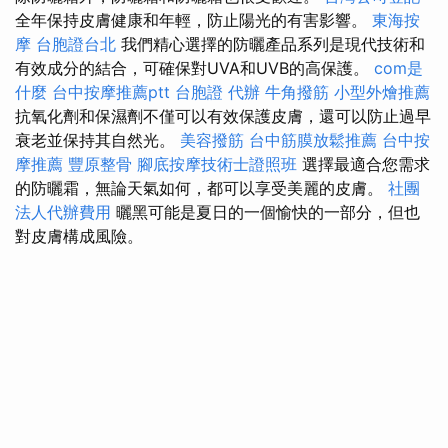
全年保持皮膚健康和年輕，防止陽光的有害影響。
東海按
摩
台胞證台北
我們精心選擇的防曬產品系列是現代技術和
有效成分的結合，可確保對UVA和UVB的高保護。
com是
什麼
台中按摩推薦ptt
台胞證 代辦
牛角撥筋
小型外燴推薦
抗氧化劑和保濕劑不僅可以有效保護皮膚，還可以防止過早
衰老並保持其自然光。
美容撥筋
台中筋膜放鬆推薦
台中按
摩推薦
豐原整骨
腳底按摩技術士證照班
選擇最適合您需求
的防曬霜，無論天氣如何，都可以享受美麗的皮膚。
社團
法人代辦費用
曬黑可能是夏日的一個愉快的一部分，但也
對皮膚構成風險。