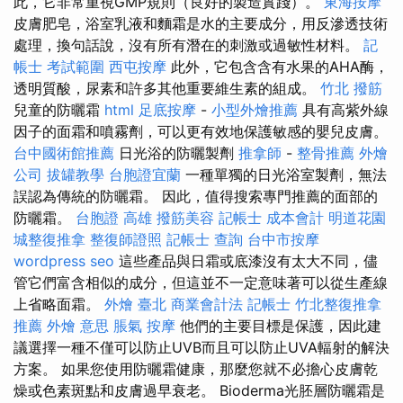
此，它非常重視GMP規則（良好的製造實踐）。
東海按摩
皮膚肥皂，浴室乳液和麵霜是水的主要成分，用反滲透技術
處理，換句話說，沒有所有潛在的刺激或過敏性材料。
記
帳士 考試範圍
西屯按摩
此外，它包含含有水果的AHA酶，
透明質酸，尿素和許多其他重要維生素的組成。
竹北 撥筋
兒童的防曬霜
html
足底按摩
-
小型外燴推薦
具有高紫外線
因子的面霜和噴霧劑，可以更有效地保護敏感的嬰兒皮膚。
台中國術館推薦
日光浴的防曬製劑
推拿師
-
整骨推薦
外燴
公司
拔罐教學
台胞證宜蘭
一種單獨的日光浴室製劑，無法
誤認為傳統的防曬霜。 因此，值得搜索專門推薦的面部的
防曬霜。
台胞證 高雄
撥筋美容
記帳士 成本會計
明道花園
城整復推拿
整復師證照
記帳士 查詢
台中市按摩
wordpress seo
這些產品與日霜或底漆沒有太大不同，儘
管它們富含相似的成分，但這並不一定意味著可以從生產線
上省略面霜。
外燴 臺北
商業會計法 記帳士
竹北整復推拿
推薦
外燴 意思
脹氣 按摩
他們的主要目標是保護，因此建
議選擇一種不僅可以防止UVB而且可以防止UVA輻射的解決
方案。 如果您使用防曬霜健康，那麼您就不必擔心皮膚乾
燥或色素斑點和皮膚過早衰老。 Bioderma光胚層防曬霜是