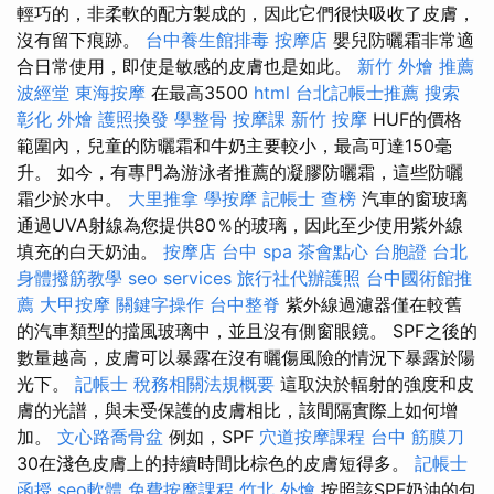
輕巧的，非柔軟的配方製成的，因此它們很快吸收了皮膚，
沒有留下痕跡。
台中養生館排毒
按摩店
嬰兒防曬霜非常適
合日常使用，即使是敏感的皮膚也是如此。
新竹 外燴 推薦
波經堂
東海按摩
在最高3500
html
台北記帳士推薦
搜索
彰化 外燴
護照換發
學整骨
按摩課
新竹 按摩
HUF的價格
範圍內，兒童的防曬霜和牛奶主要較小，最高可達150毫
升。 如今，有專門為游泳者推薦的凝膠防曬霜，這些防曬
霜少於水中。
大里推拿
學按摩
記帳士 查榜
汽車的窗玻璃
通過UVA射線為您提供80％的玻璃，因此至少使用紫外線
填充的白天奶油。
按摩店
台中 spa
茶會點心
台胞證 台北
身體撥筋教學
seo services
旅行社代辦護照
台中國術館推
薦
大甲按摩
關鍵字操作
台中整脊
紫外線過濾器僅在較舊
的汽車類型的擋風玻璃中，並且沒有側窗眼鏡。 SPF之後的
數量越高，皮膚可以暴露在沒有曬傷風險的情況下暴露於陽
光下。
記帳士 稅務相關法規概要
這取決於輻射的強度和皮
膚的光譜，與未受保護的皮膚相比，該間隔實際上如何增
加。
文心路喬骨盆
例如，SPF
穴道按摩課程
台中 筋膜刀
30在淺色皮膚上的持續時間比棕色的皮膚短得多。
記帳士
函授
seo軟體
免費按摩課程
竹北 外燴
按照該SPF奶油的包