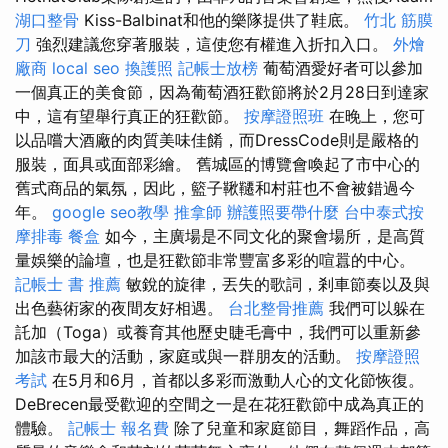
湖口整骨
Kiss-Balbinat和他的樂隊提供了鞋底。
竹北 筋膜
刀
強烈建議您穿著服裝，這使您有權進入折扣入口。
外燴
廠商
local seo
換護照
記帳士放榜
葡萄酒愛好者可以參加
一個真正的美食節，因為葡萄酒狂歡節將於2月28日到達家
中，這有望舉行真正的狂歡節。
按摩證照班
在晚上，您可
以品嚐大酒廠的肉質美味佳餚，而DressCode則是嚴格的
服裝，面具或面部彩繪。 舊城區的博覽會喚起了市中心的
舊式商品的氣氛，因此，籃子鞦韆和村莊也不會被錯過今
年。
google seo教學
推拿師
辦護照要帶什麼
台中泰式按
摩排毒
餐盒
如今，主廣場是不同文化的聚會場所，是高質
量娛樂的論壇，也是狂歡節非常豐富多彩的喧囂的中心。
記帳士 書 推薦
敏銳的旋律，丟失的歌詞，剎車節奏以及與
出色藝術家的夜間友好相遇。
台北整骨推薦
我們可以躲在
託加（Toga）或養育其他歷史睫毛膏中，我們可以重新參
加該市最大的活動，家庭或與一群朋友的活動。
按摩證照
考試
在5月和6月，首都以多彩而激動人心的文化節恢復。
DeBrecen最受歡迎的空間之一是在花狂歡節中成為真正的
體驗。
記帳士 報名費
除了兒童和家庭節目，舞蹈作品，高