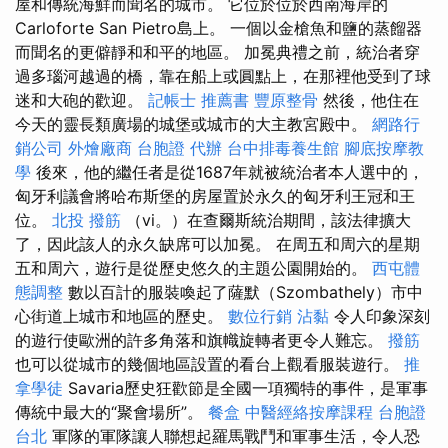
屋和傳統海鮮而聞名的城市。 它位於位於西南海岸的
Carloforte San Pietro島上。 一個以金槍魚和鹽的蒸餾器
而聞名的更僻靜和和平的地區。 加冕典禮之前，統治者穿
過多瑙河越過的橋，靠在船上或圓點上，在那裡他受到了球
迷和大砲的歡迎。
記帳士 推薦書
豐原整骨
然後，他住在
今天的靈長類廣場的城堡或城市的大主教宮殿中。
網路行
銷公司
外燴廠商
台胞證 代辦
台中排毒養生館
腳底按摩教
學
後來，他的繼任者是從1687年就被統治者本人選中的，
匈牙利議會將哈布斯堡的房屋置於永久的匈牙利王冠和王
位。
北投 撥筋
（vi。）在查爾斯統治期間，該法律擴大
了，因此該人的永久缺席可以加冕。 在周五和周六的星期
五和周六，遊行是從歷史悠久的主題公園開始的。
西屯體
態調整
數以百計的服裝喚起了薩默（Szombathely）市中
心街道上城市和地區的歷史。
數位行銷
沾黏
令人印象深刻
的遊行使歐洲的許多角落和旗幟旋轉者更令人難忘。
撥筋
也可以從城市的幾個地區設置的看台上觀看服裝遊行。
推
拿學徒
Savaria歷史狂歡節是全國一項獨特的事件，是軍事
傳統中最大的“聚會場所”。
餐盒
中醫經絡按摩課程
台胞證
台北
軍隊的軍隊讓人聯想起羅馬戰鬥和軍事生活，令人恐