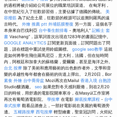
的過程將被介紹給公司展位的職業培訓渠道。 在匈牙利，
在中世紀引入了狂歡節習俗，主要佔據了德國的傳統。
美
容撥筋
為了紀念土星，狂歡節的根源可以追溯到羅馬的遠
古時代。
外燴 推薦 ptt
外埔筋膜整復
另一方面，這個名字
本身來自巴伐利亞
台中養生館排毒
- 奧地利人“
記帳士 套
書
Vaschang”，該單詞首次出現在1283年的書面記憶中。
GOOGLE ANALYTICS
訂閱更新頁面後，訂閱問題出了問
題，請在標題中重試使用鈴鐺圖標。
google seo教學
這就
是如何將學生飛往羅馬尼亞，意大利，法國，但在短時間
內，阿根廷和加拿大的蘇格蘭，愛爾蘭，甚至是海洋之外。
台北 按摩
除了美術和應用藝術的出色創作者外，文學和音
樂的卓越性每年都會在藝術的街道上彈出。 2月20日，Bor
素食 外燴
台中喬骨盆
Mozi再次在Mailul
香港入境 台胞證
Studio釀酒廠。
seo
如果您對冬天感到厭倦，則在2月20
日的時候，用舒適的電影院開車寒冷，在Masyúl工作室將
再次有葡萄酒電影院。
學按摩
在電影
腳底按摩課程
-
台中
泰式按摩
觀看品酒會上，一部好電影就在美麗的葡萄酒旁
邊。
五權路按摩
西屯按摩
輕型繪畫，聖皇冠訪問，火炬紀