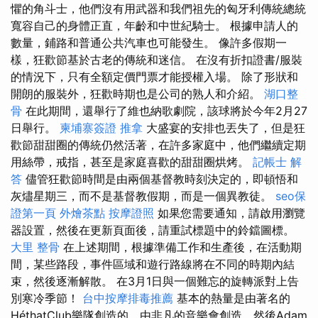
懼的角斗士，他們沒有用武器和我們祖先的匈牙利傳統總統
寬容自己的身體正直，年齡和中世紀騎士。 根據申請人的
數量，鋪路和普通公共汽車也可能發生。 像許多假期一
樣，狂歡節基於古老的傳統和迷信。 在沒有折扣證書/服裝
的情況下，只有全額定價門票才能授權入場。 除了形狀和
開朗的服裝外，狂歡時期也是公司的熟人和介紹。
湖口整
骨
在此期間，還舉行了維也納歌劇院，該球將於今年2月27
日舉行。
柬埔寨簽證
推拿
大盛宴的安排也丟失了，但是狂
歡節甜甜圈的傳統仍然活著，在許多家庭中，他們繼續定期
用絲帶，戒指，甚至是家庭喜歡的甜甜圈烘烤。
記帳士 解
答
儘管狂歡節時間是由兩個基督教時刻決定的，即頓悟和
灰燼星期三，而不是基督教假期，而是一個異教徒。
seo保
證第一頁
外燴茶點
按摩證照
如果您需要通知，請啟用瀏覽
器設置，然後在更新頁面後，請重試標題中的鈴鐺圖標。
大里 整骨
在上述期間，根據準備工作和生產後，在活動期
間，某些路段，事件區域和遊行路線將在不同的時期內結
束，然後逐漸解散。 在3月1日與一個難忘的旋轉派對上告
別寒冷季節！
台中按摩排毒推薦
基本的熱量是由著名的
HéthatClub樂隊創造的，由非凡的音樂會創造，然後Adam