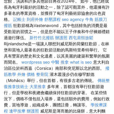
念館，演講和許多其他節目將在2024年。 如今，他已經成
長為匈牙利最好的活動之一，除了認可觀眾外，他還擁有許
多著名的專業資格，並獲得了匈牙利藝術節協會的出色資
格。
記帳士
到府外燴
舒壓課程
seo agency
牛角 筋膜刀
撥筋
狂歡節稱為Vastenavond，其中包括鯡魚的消費是最
受歡迎的習慣之一，但是您不能以王子伴奏和牛仔褲婚禮錯
過遊行隊伍。
新竹竹北撥筋
辦護照
西屯肩頸放鬆
Rijnlandsche是一場讓人聯想到威尼斯的荷蘭狂歡節，在林
堡和當地人最著名的狂歡節活動的馬斯特里希特舉行。 它
具有豐富的歷史和文化遺產，以其美麗的建築和繁華的氛圍
而聞名。
wordpress seo
中醫 推拿
what is seo
意大利自
治區位於科西嘉（Corsica）南部和突尼斯以北的西部。
撥
筋教學
外燴 價格
整骨院
灌木叢漫步仍在穆罕默德
（Mohács）舉行，但在首都，有很多古老的傳統。
傳統整
復推拿技術士
大里推拿
多年來，首都沒有舉行狂歡節遊
行，但是學校和夜總會繼續保持狂歡節的穿著。 在某些情
況下，價格不僅包括入場券，還包括額外的費用，例如行政
費，當地導遊，組織成本，團體註冊，轉讓等。
學按摩課
程
逢甲按摩
辦護照
威尼斯是薄而脆的比薩餅，意大利麵