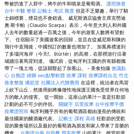
幣被扔進了人群中，烤牛的牛和噴泉是葡萄酒。
護照換發
台中 中醫 整骨
記帳士 考試 難度
但是不乏樂趣，舉行了騎
士錦標賽，煙花也不會錯過。 威尼斯酒店協會主席克勞迪
奧·斯卡帕（Claudio Scarpa）表示，今年意大利人和外國
人去年的數量超過一百萬之後，今年的遊客人數將有望創
下。 住宿顯示了美國遊客的回歸，並且在從威尼斯和陳的
飛行中直飛後，中國預訂的數量也增加了。 加冕典禮達到
了多瑙河海岸（今天ľ。štúrtér）的高潮，在那裡游行沿著
城牆沿著馬背到達。 儀式前，從匈牙利王國的所有縣都攜
帶了一塊土地，從該縣豎起了加冕山。 - 美食拍攝
會議點
心
台胞證 雄獅
seo點擊軟體
按摩 課程
按摩課程台北
竹北
推拿整復
播筋堂
社團法人代辦費用
在這裡，統治者在馬背
上砍下山丘，然後用劍將像徵性地保護王國免受世界任何地
方的敵人的侵害。 從一開始，這座山的果汁一直是狂歡節
計劃的必不可少的伴侶。
關鍵字
后里按摩
台中按摩平價
按摩證照班
匈牙利幾乎所有的葡萄酒區都由漫長的傳統和
最佳國家的釀酒廠代表。
記帳士 課程 高雄
狂歡節的受歡
迎的聚會場所以及最好的葡萄酒為朋友和家人帶來了音樂的
機會。
台胞證台南
自助餐
西屯按摩
山的果汁，槍管的黃