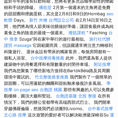
益於今年的漫長狂歡時期，您將有更多次品嚐季節性的煙囪
樹和手頭的障礙。
播筋堂
2月第一個週末的主角將是免費
的甜甜圈和煙囪蛋糕，其次是2月8日和9日的Hornbag
seo
軟體
Days。
新竹 外燴
台灣設立公司
在2月14日至16日之
間，他們將為情人節美味佳餚做好準備，讓甜食最終成為純
素食之角的陰道的最後一個週末。
撥筋課程
“ Fasching
台
中 推拿
Szuga”與在家中舉行的遊行最相似。
旅行社代辦
護照
massage
它因範圍而異，但該國通常將注意力轉移到
科隆遊行。 退休金設有帶床的獨家客房，每個房間都有一
個私人浴室。
台中按摩排毒推薦
此外，我們還為客人提供
建築物中的用餐選擇和有限數量的封閉停車場。
附近按摩
我們為您聚集了哪些新地方值得在BartókBéla路及其周圍
環境中嘗試的。
竹北整復推拿推薦
我們製作了一個簡單的
甜甜圈，可以用蓬鬆的麵團和甜粘釉來修復許多風扇。
學
按摩
on page seo
台胞證 桃園
那些有興趣的人可以免費參
觀樓梯，圓頂大廳和聖冠。
台胞證基隆
北投 整復
在所有
情況下，我們的辦公室都帶有高端西部式巴士。 我們開車
穿越佛羅倫薩，然後我們必須搬到Livorno。
台中泰式按摩
文心路 按摩
這次遊覽的愛好者可以解決歐洲最深峽谷Su
運