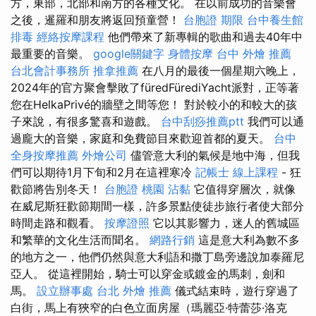
方，東部，北部和南方的各種文化。 在以前成功的音樂會
之後，暹羅和朋友將返回預童營！
台胞證 期限
台中養生館
排毒
經絡按摩課程
他們帶來了新專輯的歌曲和過去40年中
最重要的音樂。
google關鍵字
身體按摩
台中 外燴 推薦
台北會計事務所
推拿推薦
在八月的最後一個星期六晚上，
2024年的官方聚會擊敗了füredFürediYacht派對，正等著
您在HelkaPrivé的牆壁之間等您！ 對於較小的和較大的孩
子來說，有很多驚喜和遊戲。
台中刮痧推薦ptt
我們可以通
過龐大的音樂，家庭和免費節目來歡迎首都的夏天。
台中
全身按摩推薦
外燴公司
儘管意大利的氣候是地中海，但我
們可以期待1月下旬和2月在這裡寒冷
記帳士 線上課程
- 狂
歡節將告別冬天！
台胞證 桃園
沾黏
它值得穿層次，就像
在威尼斯狂歡節期間一樣，許多景點使徒步旅行者使大部分
時間走路和觀看。
按摩證照
它以其影響力，迷人的舊城區
和繁華的文化生活而聞名。
網路行銷
這是意大利為數不多
的地方之一，他們仍然與意大利語和撒丁島旁邊說加泰羅尼
亞人。 從這裡開始，騎士可以穿金或鍍金的馬刺，劍和
馬。
設立辦事處
台北 外燴 推薦
儀式結束時，遊行穿過了
白街，馬上有狹窄的白色立面房屋（瑪麗亞·特蕾莎·洛克