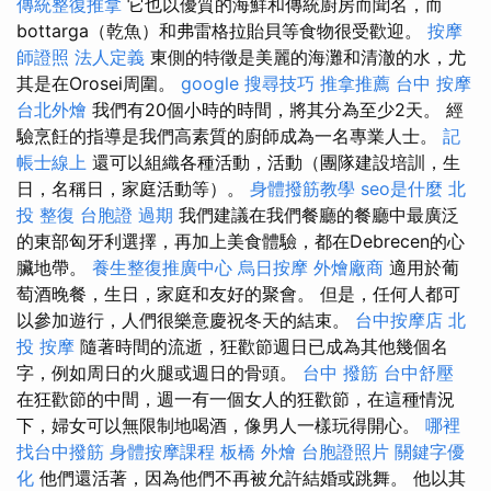
傳統整復推拿
它也以優質的海鮮和傳統廚房而聞名，而
bottarga（乾魚）和弗雷格拉貽貝等食物很受歡迎。
按摩
師證照
法人定義
東側的特徵是美麗的海灘和清澈的水，尤
其是在Orosei周圍。
google 搜尋技巧
推拿推薦
台中 按摩
台北外燴
我們有20個小時的時間，將其分為至少2天。 經
驗烹飪的指導是我們高素質的廚師成為一名專業人士。
記
帳士線上
還可以組織各種活動，活動（團隊建設培訓，生
日，名稱日，家庭活動等）。
身體撥筋教學
seo是什麼
北
投 整復
台胞證 過期
我們建議在我們餐廳的餐廳中最廣泛
的東部匈牙利選擇，再加上美食體驗，都在Debrecen的心
臟地帶。
養生整復推廣中心
烏日按摩
外燴廠商
適用於葡
萄酒晚餐，生日，家庭和友好的聚會。 但是，任何人都可
以參加遊行，人們很樂意慶祝冬天的結束。
台中按摩店
北
投 按摩
隨著時間的流逝，狂歡節週日已成為其他幾個名
字，例如周日的火腿或週日的骨頭。
台中 撥筋
台中舒壓
在狂歡節的中間，週一有一個女人的狂歡節，在這種情況
下，婦女可以無限制地喝酒，像男人一樣玩得開心。
哪裡
找台中撥筋
身體按摩課程
板橋 外燴
台胞證照片
關鍵字優
化
他們還活著，因為他們不再被允許結婚或跳舞。 他以其