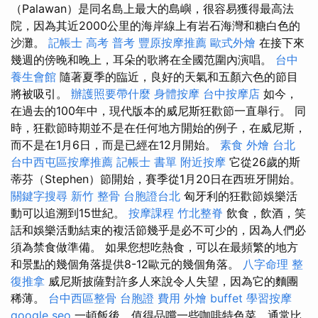
（Palawan）是同名島上最大的島嶼，很容易獲得最高法
院，因為其近2000公里的海岸線上有岩石海灣和糖白色的
沙灘。
記帳士 高考 普考
豐原按摩推薦
歐式外燴
在接下來
幾週的傍晚和晚上，耳朵的歌將在全國范圍內演唱。
台中
養生會館
隨著夏季的臨近，良好的天氣和五顏六色的節目
將被吸引。
辦護照要帶什麼
身體按摩
台中按摩店
如今，
在過去的100年中，現代版本的威尼斯狂歡節一直舉行。 同
時，狂歡節時期並不是在任何地方開始的例子，在威尼斯，
而不是在1月6日，而是已經在12月開始。
素食 外燴 台北
台中西屯區按摩推薦
記帳士 書單
附近按摩
它從26歲的斯
蒂芬（Stephen）節開始，賽季從1月20日在西班牙開始。
關鍵字搜尋
新竹 整骨
台胞證台北
匈牙利的狂歡節娛樂活
動可以追溯到15世紀。
按摩課程
竹北整脊
飲食，飲酒，笑
話和娛樂活動結束的複活節幾乎是必不可少的，因為人們必
須為禁食做準備。 如果您想吃熱食，可以在最頻繁的地方
和景點的幾個角落提供8-12歐元的幾個角落。
八字命理 整
復推拿
威尼斯披薩對許多人來說令人失望，因為它的麵團
稀薄。
台中西區整骨
台胞證 費用
外燴 buffet
學習按摩
google seo
一頓飯後，值得品嚐一些咖啡特色菜，通常比