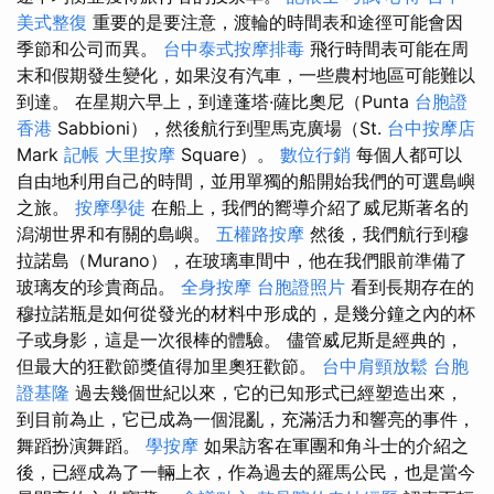
美式整復
重要的是要注意，渡輪的時間表和途徑可能會因
季節和公司而異。
台中泰式按摩排毒
飛行時間表可能在周
末和假期發生變化，如果沒有汽車，一些農村地區可能難以
到達。 在星期六早上，到達蓬塔·薩比奧尼（Punta
台胞證
香港
Sabbioni），然後航行到聖馬克廣場（St.
台中按摩店
Mark
記帳
大里按摩
Square）。
數位行銷
每個人都可以
自由地利用自己的時間，並用單獨的船開始我們的可選島嶼
之旅。
按摩學徒
在船上，我們的嚮導介紹了威尼斯著名的
潟湖世界和有關的島嶼。
五權路按摩
然後，我們航行到穆
拉諾島（Murano），在玻璃車間中，他在我們眼前準備了
玻璃友的珍貴商品。
全身按摩
台胞證照片
看到長期存在的
穆拉諾瓶是如何從發光的材料中形成的，是幾分鐘之內的杯
子或身影，這是一次很棒的體驗。 儘管威尼斯是經典的，
但最大的狂歡節獎值得加里奧狂歡節。
台中肩頸放鬆
台胞
證基隆
過去幾個世紀以來，它的已知形式已經塑造出來，
到目前為止，它已成為一個混亂，充滿活力和響亮的事件，
舞蹈扮演舞蹈。
學按摩
如果訪客在軍團和角斗士的介紹之
後，已經成為了一輛上衣，作為過去的羅馬公民，也是當今