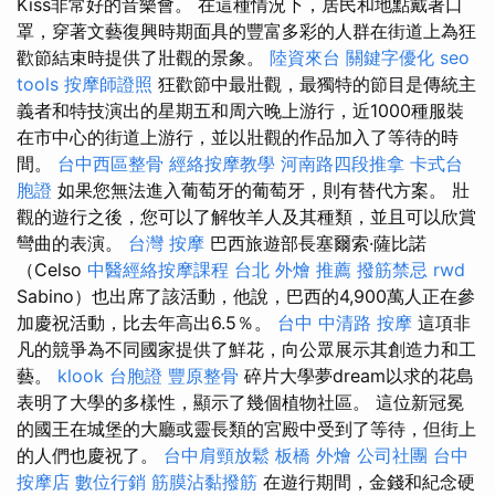
Kiss非常好的音樂會。 在這種情況下，居民和地點戴著口
罩，穿著文藝復興時期面具的豐富多彩的人群在街道上為狂
歡節結束時提供了壯觀的景象。
陸資來台
關鍵字優化
seo
tools
按摩師證照
狂歡節中最壯觀，最獨特的節目是傳統主
義者和特技演出的星期五和周六晚上游行，近1000種服裝
在市中心的街道上游行，並以壯觀的作品加入了等待的時
間。
台中西區整骨
經絡按摩教學
河南路四段推拿
卡式台
胞證
如果您無法進入葡萄牙的葡萄牙，則有替代方案。 壯
觀的遊行之後，您可以了解牧羊人及其種類，並且可以欣賞
彎曲的表演。
台灣 按摩
巴西旅遊部長塞爾索·薩比諾
（Celso
中醫經絡按摩課程
台北 外燴 推薦
撥筋禁忌
rwd
Sabino）也出席了該活動，他說，巴西的4,900萬人正在參
加慶祝活動，比去年高出6.5％。
台中 中清路 按摩
這項非
凡的競爭為不同國家提供了鮮花，向公眾展示其創造力和工
藝。
klook 台胞證
豐原整骨
碎片大學夢dream以求的花島
表明了大學的多樣性，顯示了幾個植物社區。 這位新冠冕
的國王在城堡的大廳或靈長類的宮殿中受到了等待，但街上
的人們也慶祝了。
台中肩頸放鬆
板橋 外燴
公司社團
台中
按摩店
數位行銷
筋膜沾黏撥筋
在遊行期間，金錢和紀念硬