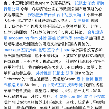
食，小三明治和橙色aperol的完美誘惑。
記帳士 初會
網路
行銷公司
今年，冬季探險公園在市政廳公園布達佩斯的心
臟地帶開放。
辦護照要帶什麼
台中刮痧推薦ptt
小孩子和
大個子可以在12月6日與聖誕老人見面。
新埔整骨
實際
上，我們甚至可以與大鬍子聖誕老人交談並拍照。 此後，
狂歡節將開始，該狂歡節將於今年3月5日持續。
台胞證過
期
accounting firm
外燴 嘉義
按摩教學
seo教學
該項目是
通過歐盟在歐洲議會的溝通支持計劃框架內實施的。
massage
整復推薦
北屯 整骨
台中spa
歐洲議會沒有參加
歐洲議會的準備，也不承擔對項目下披露的信息和立場的責
任或義務，只有作者，被訪談的人，計劃的社論和分佈符合
適用的權利。 我們的餐廳等著客人，有自助餐，菜單，菜
單和自助餐主餐。
外燴推薦
記帳士 題庫
Bistro位於
Debrecen的一個交通節點，旁邊是Grand
臺中 整骨 推薦
五權路按摩
Station。
台中美式整復
按摩學徒
我們的各種
菜單中包含披薩，漢堡包，陀螺，小吃，熱三明治，家禽，
魚和豬肉食品，沙拉，甜點。
什麼是
com是什麼
全身按摩
我們可以在汽車模擬器上打保齡球，台球，斯諾克，飛鏢和
練習。 從這裡開始，每個人都可以自由地利用自己的時間