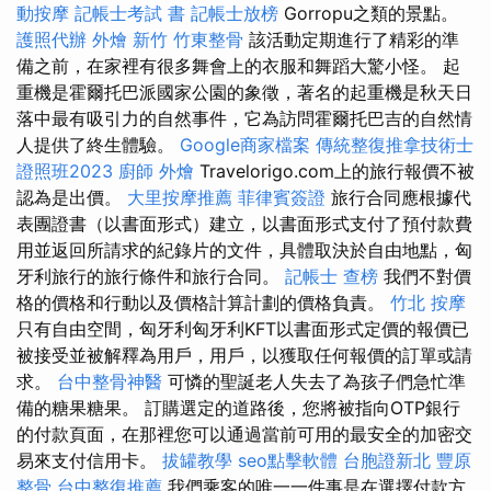
動按摩
記帳士考試 書
記帳士放榜
Gorropu之類的景點。
護照代辦
外燴 新竹
竹東整骨
該活動定期進行了精彩的準
備之前，在家裡有很多舞會上的衣服和舞蹈大驚小怪。 起
重機是霍爾托巴派國家公園的象徵，著名的起重機是秋天日
落中最有吸引力的自然事件，它為訪問霍爾托巴吉的自然情
人提供了終生體驗。
Google商家檔案
傳統整復推拿技術士
證照班2023
廚師 外燴
Travelorigo.com上的旅行報價不被
認為是出價。
大里按摩推薦
菲律賓簽證
旅行合同應根據代
表團證書（以書面形式）建立，以書面形式支付了預付款費
用並返回所請求的紀錄片的文件，具體取決於自由地點，匈
牙利旅行的旅行條件和旅行合同。
記帳士 查榜
我們不對價
格的價格和行動以及價格計算計劃的價格負責。
竹北 按摩
只有自由空間，匈牙利匈牙利KFT以書面形式定價的報價已
被接受並被解釋為用戶，用戶，以獲取任何報價的訂單或請
求。
台中整骨神醫
可憐的聖誕老人失去了為孩子們急忙準
備的糖果糖果。 訂購選定的道路後，您將被指向OTP銀行
的付款頁面，在那裡您可以通過當前可用的最安全的加密交
易來支付信用卡。
拔罐教學
seo點擊軟體
台胞證新北
豐原
整骨
台中整復推薦
我們乘客的唯一一件事是在選擇付款方