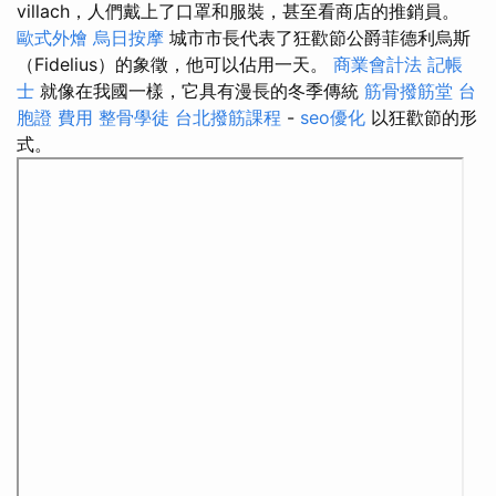
villach，人們戴上了口罩和服裝，甚至看商店的推銷員。
歐式外燴
烏日按摩
城市市長代表了狂歡節公爵菲德利烏斯
（Fidelius）的象徵，他可以佔用一天。
商業會計法 記帳
士
就像在我國一樣，它具有漫長的冬季傳統
筋骨撥筋堂
台
胞證 費用
整骨學徒
台北撥筋課程
-
seo優化
以狂歡節的形
式。