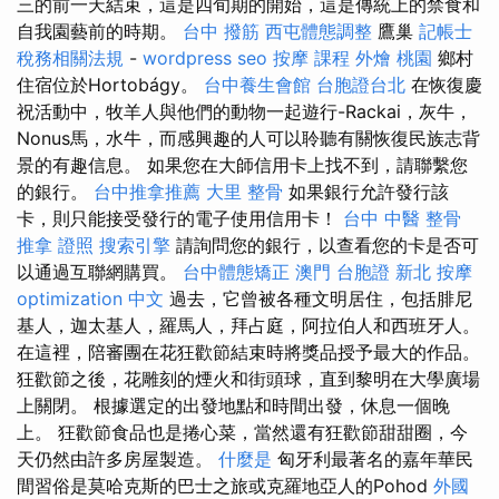
三的前一天結束，這是四旬期的開始，這是傳統上的禁食和
自我園藝前的時期。
台中 撥筋
西屯體態調整
鷹巢
記帳士
稅務相關法規
-
wordpress seo
按摩 課程
外燴 桃園
鄉村
住宿位於Hortobágy。
台中養生會館
台胞證台北
在恢復慶
祝活動中，牧羊人與他們的動物一起遊行-Rackai，灰牛，
Nonus馬，水牛，而感興趣的人可以聆聽有關恢復民族志背
景的有趣信息。 如果您在大師信用卡上找不到，請聯繫您
的銀行。
台中推拿推薦
大里 整骨
如果銀行允許發行該
卡，則只能接受發行的電子使用信用卡！
台中 中醫 整骨
推拿 證照
搜索引擎
請詢問您的銀行，以查看您的卡是否可
以通過互聯網購買。
台中體態矯正
澳門 台胞證
新北 按摩
optimization 中文
過去，它曾被各種文明居住，包括腓尼
基人，迦太基人，羅馬人，拜占庭，阿拉伯人和西班牙人。
在這裡，陪審團在花狂歡節結束時將獎品授予最大的作品。
狂歡節之後，花雕刻的煙火和街頭球，直到黎明在大學廣場
上關閉。 根據選定的出發地點和時間出發，休息一個晚
上。 狂歡節食品也是捲心菜，當然還有狂歡節甜甜圈，今
天仍然由許多房屋製造。
什麼是
匈牙利最著名的嘉年華民
間習俗是莫哈克斯的巴士之旅或克羅地亞人的Pohod
外國