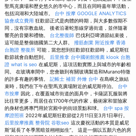
聖馬克廣場和歷史悠久的市中心，而且在同時嘉年華活動，
包括潟湖和大陸城市。
台中 按摩
GOOGLE ANALYTICS
協會成立費用
狂歡節正式是肉體的時期，與大多數假期不
同，沒有宗教血統。 後者沿著蛇形線穿過街道，並伴隨著
響亮的音樂和禮物。
台北整復師
巴伐利亞啤酒節結束後，
這可能是整個德國第二大人群。
撥筋創業
附近按摩
香港
台胞證
整復所
可能，當您想到狂歡節狂歡節時，威尼斯狂
歡節就會自動想到。
后里推拿
台中國術館推薦
klook 台胞
證
what is seo
在威尼斯，這項活動實際上與城市的年齡相
同。 在玻璃車間中，您會聽到有關玻璃製造和Murano特徵
的許多有趣的事情。
記帳士 補習
外燴 台中
在島嶼之旅結
束時，我們在下午在聖馬克廣場附近的威尼斯停泊。
台中
市按摩
因此，在覆蓋城市街道的面具中，卡薩諾瓦服裝將
比往常更多，而居住在1700年代的作家，藝術家和冒險家
的身材也將專門用於宮殿中的街頭景點和球。
台中 spa
按
摩證照班
2022年威尼斯狂歡節從2月11日至3月1日舉行。
后里按摩推薦
整骨院
谷歌seo
這次慶祝活動的本質是威尼
斯“延長了冬季黑暗並栩栩如生”。 這是一個以五顏六色的房