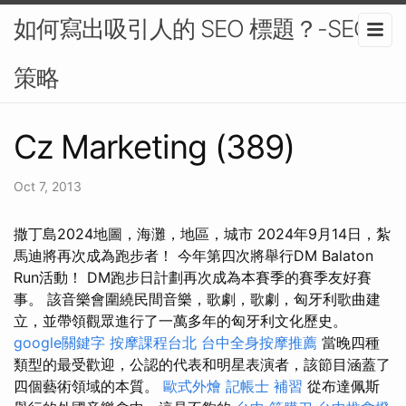
如何寫出吸引人的 SEO 標題？-SEO
策略
Cz Marketing (389)
Oct 7, 2013
撒丁島2024地圖，海灘，地區，城市 2024年9月14日，紮
馬迪將再次成為跑步者！ 今年第四次將舉行DM Balaton
Run活動！ DM跑步日計劃再次成為本賽季的賽季友好賽
事。 該音樂會圍繞民間音樂，歌劇，歌劇，匈牙利歌曲建
立，並帶領觀眾進行了一萬多年的匈牙利文化歷史。
google關鍵字
按摩課程台北
台中全身按摩推薦
當晚四種
類型的最受歡迎，公認的代表和明星表演者，該節目涵蓋了
四個藝術領域的本質。
歐式外燴
記帳士 補習
從布達佩斯