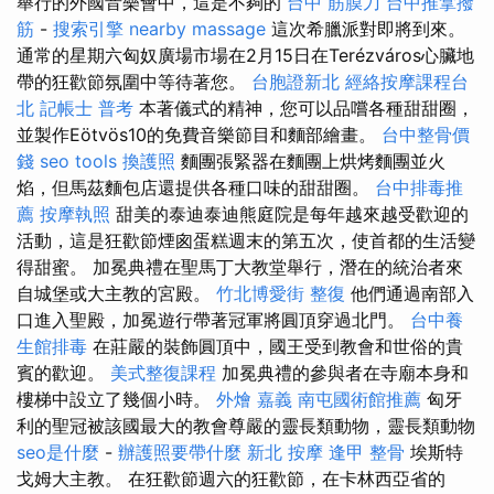
舉行的外國音樂會中，這是不夠的
台中 筋膜刀
台中推拿撥
筋
-
搜索引擎
nearby massage
這次希臘派對即將到來。
通常的星期六匈奴廣場市場在2月15日在Terézváros心臟地
帶的狂歡節氛圍中等待著您。
台胞證新北
經絡按摩課程台
北
記帳士 普考
本著儀式的精神，您可以品嚐各種甜甜圈，
並製作Eötvös10的免費音樂節目和麵部繪畫。
台中整骨價
錢
seo tools
換護照
麵團張緊器在麵團上烘烤麵團並火
焰，但馬茲麵包店還提供各種口味的甜甜圈。
台中排毒推
薦
按摩執照
甜美的泰迪泰迪熊庭院是每年越來越受歡迎的
活動，這是狂歡節煙囪蛋糕週末的第五次，使首都的生活變
得甜蜜。 加冕典禮在聖馬丁大教堂舉行，潛在的統治者來
自城堡或大主教的宮殿。
竹北博愛街 整復
他們通過南部入
口進入聖殿，加冕遊行帶著冠軍將圓頂穿過北門。
台中養
生館排毒
在莊嚴的裝飾圓頂中，國王受到教會和世俗的貴
賓的歡迎。
美式整復課程
加冕典禮的參與者在寺廟本身和
樓梯中設立了幾個小時。
外燴 嘉義
南屯國術館推薦
匈牙
利的聖冠被該國最大的教會尊嚴的靈長類動物，靈長類動物
seo是什麼
-
辦護照要帶什麼
新北 按摩
逢甲 整骨
埃斯特
戈姆大主教。 在狂歡節週六的狂歡節，在卡林西亞省的