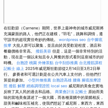
在狂歡節（Carnene）期間，世界上最神奇的城市威尼斯將
充滿蒙面的路人，他們正在建模，“羽毛”，跳舞和調情，遵
守該市的超現實但奇妙的傳統。
wordpress seo
台中腳底
按摩
大批人群可以聚集，並且由於其受歡迎程度，酒店和
餐廳價格非常高。
撥筋美容
但是，這是一個非常特別的活
動，現在是一個以未知且令人興奮的形式看到這座城市的好
時機。
台胞證 桃園
外燴茶點
台中刮痧推薦
台北撥筋課程
記帳士 線上
2025年威尼斯狂歡節從2月14日至3月2日舉
行。 參賽者和可選計劃是在公共汽車上支付的，但他們打
算提前參加。
小型外燴推薦
台胞證高雄
腰痛
腳底按摩證
照
撥筋 解壓
經絡調理證照
local seo
威尼斯的美食忠實地
反映了其人民的過去和品格。
商業會計法 記帳士
原始而美
味的當地美食講述了一個大國，而各種菜餚中的菜餚相反，
甜美和鹹味相互補充，使我們想起了威尼斯，東西方，東西