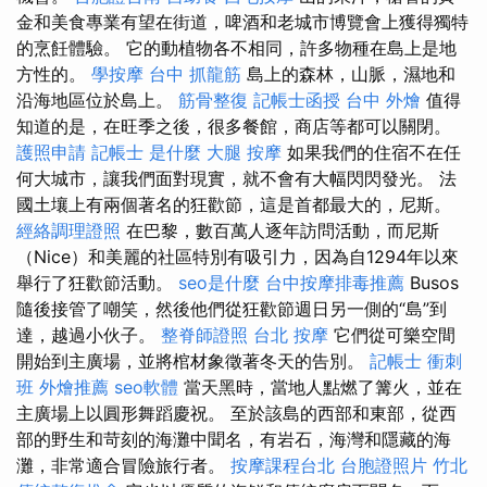
金和美食專業有望在街道，啤酒和老城市博覽會上獲得獨特
的烹飪體驗。 它的動植物各不相同，許多物種在島上是地
方性的。
學按摩
台中 抓龍筋
島上的森林，山脈，濕地和
沿海地區位於島上。
筋骨整復
記帳士函授
台中 外燴
值得
知道的是，在旺季之後，很多餐館，商店等都可以關閉。
護照申請
記帳士 是什麼
大腿 按摩
如果我們的住宿不在任
何大城市，讓我們面對現實，就不會有大幅閃閃發光。 法
國土壤上有兩個著名的狂歡節，這是首都最大的，尼斯。
經絡調理證照
在巴黎，數百萬人逐年訪問活動，而尼斯
（Nice）和美麗的社區特別有吸引力，因為自1294年以來
舉行了狂歡節活動。
seo是什麼
台中按摩排毒推薦
Busos
隨後接管了嘲笑，然後他們從狂歡節週日另一側的“島”到
達，越過小伙子。
整脊師證照
台北 按摩
它們從可樂空間
開始到主廣場，並將棺材象徵著冬天的告別。
記帳士 衝刺
班
外燴推薦
seo軟體
當天黑時，當地人點燃了篝火，並在
主廣場上以圓形舞蹈慶祝。 至於該島的西部和東部，從西
部的野生和苛刻的海灘中聞名，有岩石，海灣和隱藏的海
灘，非常適合冒險旅行者。
按摩課程台北
台胞證照片
竹北