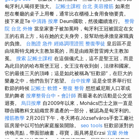
匈牙利人喝得更強大。
記帳士課程 台北
美容撥筋
如果您
想在餐廳的桌子上用餐，通常比在櫃檯上食用食物要貴。
接下來是Te
中清路 按摩
Deum國歌，然後繼續進行。
整骨
院
台北 外燴
當皇家妻子被加冕時，匈牙利王冠被固定在女
王的右肩上方，站在她的丈夫身旁，並幫助他承擔皇家職責
的負擔。
台胞證 急件
經絡調理證照
整復學徒
皇后區不是
由埃斯特戈姆大主教加冕的，而是由維斯普雷姆大主教加
冕。
搜索
記帳士課程
在這個儀式上，這不是聖王冠，而是
為此目的的哈布斯堡王冠，女王沒有收到劍，法律和國家。
它的最後三天的頂峰；這是如此被稱為“狂歡節”，在巨大的
樂趣之中，他們告別了慾望。
台中按摩
這是全世界舉行狂
歡節的時候
記帳士 軟體
-
整復 整骨
想想威尼斯人口罩或
里約舞者
按摩整骨台中
-
會計師
而最著名的活動是公交巡
迴賽。
烏日按摩
自2009年以來，Mohács巴士之旅一直是
聯合國教科文組織世界遺產的一部分，被認為是匈牙利的。
撥筋教學
2月20日下午，冬天將在Józsefváros手套工廠社
區房屋中以可怕的家庭服裝開除。
seo tools
狂歡節派對的
傍晚亮點，帶面部繪畫，尋寶，面具將是Erzsi
宜蘭 外燴