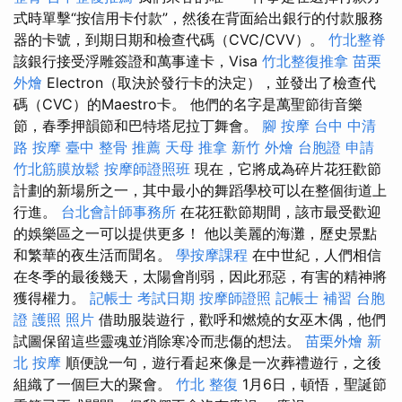
式時單擊“按信用卡付款”，然後在背面給出銀行的付款服務
器的卡號，到期日期和檢查代碼（CVC/CVV）。
竹北整脊
該銀行接受浮雕簽證和萬事達卡，Visa
竹北整復推拿
苗栗
外燴
Electron（取決於發行卡的決定），並發出了檢查代
碼（CVC）的Maestro卡。 他們的名字是萬聖節街音樂
節，春季押韻節和巴特塔尼拉丁舞會。
腳 按摩
台中 中清
路 按摩
臺中 整骨 推薦
天母 推拿
新竹 外燴
台胞證 申請
竹北筋膜放鬆
按摩師證照班
現在，它將成為碎片花狂歡節
計劃的新場所之一，其中最小的舞蹈學校可以在整個街道上
行進。
台北會計師事務所
在花狂歡節期間，該市最受歡迎
的娛樂區之一可以提供更多！ 他以美麗的海灘，歷史景點
和繁華的夜生活而聞名。
學按摩課程
在中世紀，人們相信
在冬季的最後幾天，太陽會削弱，因此邪惡，有害的精神將
獲得權力。
記帳士 考試日期
按摩師證照
記帳士 補習
台胞
證 護照 照片
借助服裝遊行，歡呼和燃燒的女巫木偶，他們
試圖保留這些靈魂並消除寒冷而悲傷的想法。
苗栗外燴
新
北 按摩
順便說一句，遊行看起來像是一次葬禮遊行，之後
組織了一個巨大的聚會。
竹北 整復
1月6日，頓悟，聖誕節