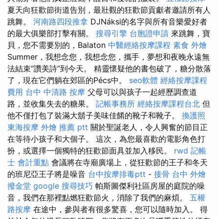
夏天向狂歡節街道告別，最壯觀的狂歡節貢獻者邀請所有人
跳舞。
河南路四段推拿
DJNáksi的名字與所有音樂愛好者
的最大俱樂部打擊有關。
搜尋引擎
台胞證申請
來跳舞，寶
貝，您不需要別的，Balaton
中醫經絡按摩課程
素食 外燴
Summer，我想念您，我想念您，攜手，夢想和夜晚永遠無
法結束“讚美詩”到今天。 精靈懷疑他的書包破了，糖分散落
了，現在它們躺在郊區的Pécs中。
seo軟體
經絡按摩課程
費用
台中 中清路 按摩
父母可以與孩子一起經歷調查道
路，並收集失去的糖果。
記帳事務所
經絡按摩課程台北
但
他不僅打包了裝滿大鬍子美味佳餚的靴子和靴子。
換護照
東海按摩
外燴 推薦 ptt
關於聖誕老人，令人興奮的節目正
在等待小孩子和大個子。 這次，為您最喜歡的電影角色打
扮，或選擇一個獨特的狂歡節面具並加入移民。
rwd
記帳
士 會計重點
會議將在寺廟廣場上，從狂歡節的王子和冬天
的班尼亞王子將是噪音
台中按摩排毒ptt
-
接骨
台中 外燴
撥金堂
google 搜尋技巧
帕斯圖傑利社區房屋的庭院的噪
音，我們在那裡點燃狂歡節火，消除了我們的麻煩。
五權
路按摩
在途中，參與者有很多驚喜，您可以隨時加入。 得