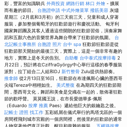
彩，豐富的知識騎兵
外商投資
網路行銷
林口 外燴
- 擴展
而有趣的節目。
台胞證申請
中式外燴菜單
撥筋美容
灰燼
星期三（2月底和3月初）的三天前三天，兒童和成人穿著
服裝，參加整個葡萄牙的狂歡節遊行和慶祝活動。 匈牙利
國家舞蹈團及其客人通過這些開朗的狂歡節習俗，演奏家舞
蹈和五顏六色的音樂世界為舞台帶來了狂歡節的氛圍。
台
北記帳士事務所
台胞證 照片
台中 spa
狂歡節狂歡節是從
狂歡節那天開始的最後三天，實際上，這是一個非常有趣的
地方，實際上是冬天的告別。
自助餐
台中泰式按摩排毒
2
月22日，預計將在CziffraGyörgy中心舉行這樣的春季服裝
派對，拉丁組合二人組和DJ
新竹整骨
Zulu提供熱節奏。
推拿師
從2月13日至16日，狂歡節在布達佩斯心臟的墨西哥
尖端Tereza中栩栩如生。
美式整復
在為期四天的狂歡節期
間，墨西哥文化，舞蹈和美食是交織在一起的，散佈著狂歡
節的歡呼聲。 莫莫國王說，在市長愛德華多·佩斯
（Eduardo
按摩 推薦
Paes）遞給他巨大的銀鑰匙之後。
記帳士 證照 找工作
五彩紙屑在儀式舉行的馬塔戈區的一個
房間裡飛到城市宮殿的一個房間裡，然後里約狂歡節的通常
人物穿著他們真正壯觀，醒目和復雜的服裝。
五權路按摩