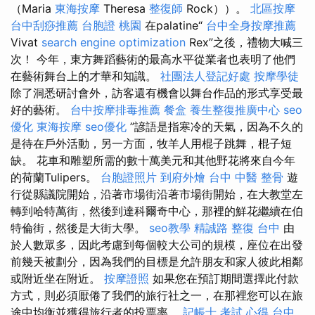
（Maria
東海按摩
Theresa
整復師
Rock））。
北區按摩
台中刮痧推薦
台胞證 桃園
在palatine“
台中全身按摩推薦
Vivat
search engine optimization
Rex”之後，禮物大喊三
次！ 今年，東方舞蹈藝術的最高水平從業者也表明了他們
在藝術舞台上的才華和知識。
社團法人登記好處
按摩學徒
除了洞悉研討會外，訪客還有機會以舞台作品的形式享受最
好的藝術。
台中按摩排毒推薦
餐盒
養生整復推廣中心
seo
優化
東海按摩
seo優化
”諺語是指寒冷的天氣，因為不久的
是待在戶外活動，另一方面，牧羊人用棍子跳舞，棍子短
缺。 花車和雕塑所需的數十萬美元和其他野花將來自今年
的荷蘭Tulipers。
台胞證照片
到府外燴
台中 中醫 整骨
遊
行從縣議院開始，沿著市場街沿著市場街開始，在大教堂左
轉到哈特萬街，然後到達科爾奇中心，那裡的鮮花繼續在伯
特倫街，然後是大街大學。
seo教學
精誠路 整復 台中
由
於人數眾多，因此考慮到每個較大公司的規模，座位在出發
前幾天被劃分，因為我們的目標是允許朋友和家人彼此相鄰
或附近坐在附近。
按摩證照
如果您在預訂期間選擇此付款
方式，則必須厭倦了我們的旅行社之一，在那裡您可以在旅
途中均衡並獲得旅行者的投票率。
記帳士 考試 心得
台中