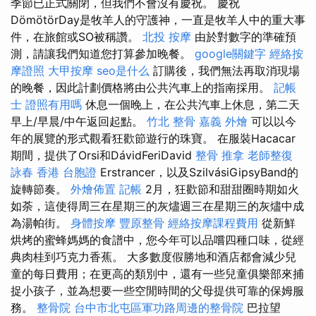
季節已正式關閉，但我們不會沒有慶祝。 慶祝
DömötörDay是牧羊人的守護神，一直是牧羊人中的重大事
件，在旅館或SO被稱讚。
北投 按摩
由於對數字的準確預
測，請讓我們知道您打算參加晚餐。
google關鍵字
經絡按
摩證照
大甲按摩
seo是什么
訂購後，我們無法再取消現場
的晚餐，因此計劃價格將由公共汽車上的指南採用。
記帳
士 證照有用嗎
休息一個晚上，在公共汽車上休息，第二天
早上/早晨/中午返回起點。
竹北 整骨
嘉義 外燴
可以以今
年的展覽的形式觀看狂歡節遊行的珠寶。 在服裝Hacacar
期間，提供了Orsi和DávidFeriDavid
整骨 推拿
老師整復
詠春
香港 台胞證
Erstrancer，以及SzilvásiGipsyBand的
旋轉節奏。
外燴佈置
記帳
2月，狂歡節和甜甜圈時期如火
如荼，這使得周三在星期三的灰燼週三在星期三的灰燼中成
為湯帕街。
身體按摩
豐原整骨
經絡按摩課程費用
從新鮮
烘烤的蜜蜂媽媽的食譜中，您今年可以品嚐四種口味，從經
典肉桂到巧克力香蕉。 大多數度假勝地和酒店都會減少兒
童的每日費用；在更高的類別中，還有一些兒童俱樂部來捕
捉小孩子，並為想要一些空閒時間的父母提供可靠的保姆服
務。
整骨院
台中市北屯區軍功路周邊的整骨院
巴拉望