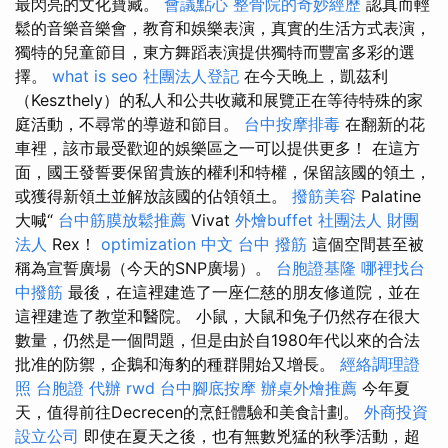
最閃亮的文化寶藏。
會議點心
整骨院的奇妙經歷
認真而輕
鬆的音樂音樂會，教育和娛樂表演，真實的生活方式表演，
獨特的兒童節目，東方舞蹈表演提供獨特而豐富多彩的選
擇。
what is seo
社團法人登記
在今天晚上，凱茲利
（Keszthely）的私人和公共收藏和展覽正在等待特殊的家
庭活動，不尋常的導遊和節目。
台中按摩排毒
在翻新的花
車裡，該市最受歡迎的娛樂區之一可以提供更多！ 在這方
面，國王發誓要保留貴族的權利和特權，保留該國的領土，
或獲得新領土並解放該國的佔領領土。
撥筋美容
Palatine
大喊“
台中筋膜放鬆推薦
Vivat
外燴buffet
社團法人 財團
法人
Rex！
optimization 中文
台中 撥筋
這個空間甚至被
稱為宣誓廣場（今天的SNP廣場）。
台胞證基隆
哪裡找台
中撥筋
最後，在這裡建造了一座仁慈的朋友修道院，並在
這裡建造了教堂和醫院。 小鼠，大鼠和兔子仍然存在很大
數量，仍然是一個問題，但是由於自1980年代以來的合法
批准的防禦，企鵝和海豹的種群開始又增長。
經絡調理證
照
台胞證 代辦
rwd
台中腳底按摩
辦桌外燴推薦
今年夏
天，值得前往Decrecen的烹飪體驗和美食計劃。
外商投資
設立公司
即使在夏天之後，也有無數兇猛的秋季活動，超