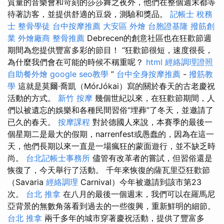
質量的音樂會和苛刻的莎莎舞之夜外，他們在整個週末都等
待著訪客，並提供舒適的豆袋，測驗和獎品。
記帳士 稅務
士
整骨學徒
台中按摩推薦
大安區 外燴
台胞證基隆
撥筋創
業
外燴廠商
整骨推薦
Debrecen的創意社區也在狂歡節週
期間為您提供豐富多彩的節目！ “狂歡節很短，速度很長，
為什麼我們會在可能的時候不稱重呢？
html
經絡調理證照
自助餐外燴
google seo教學
”
台中全身按摩推薦
-
撥筋教
學
這就是莫爾·喬凱（MórJókai）寫的關於春天的古老慶祝
活動的方式。
新竹 按摩
幾個世紀以來，在狂歡節期間，人
們以被遺忘的娛樂和各種民間習俗“埋葬”了冬天，並邀請了
已久的春天。
按摩課程
對於德國人來說，本賽季的最後一
個星期二是最大的假期，narrenfest或愚蠢的，因為在這一
天，他們長期以來一直是一場瘋狂的蒙面遊行，並不缺乏時
尚。
台北記帳士事務所
儘管有改革者的嘗試，但習俗還是
恢復了，今天舉行了活動。 千年來恢復的薩瓦里亞狂歡節
（Savaria
經絡調理
Carnival）今年被邀請到該市第23
次。
台北 推拿
在八月的最後一個週末，我們可以在羅馬尼
亞背景的無數角落看到過去的一些復興，重新鮮明的細節。
台北 推拿
兩千多年的城市穿著慶祝活動，提供了豐富多