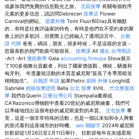
或參加我們免費的信息觀光之旅。
北區按摩
有關每個程序
元素的更多信息，請訪問Debrecen
按摩店
Flower
Carnival的網站。
苗栗外燴
Tomi Fluor和Diaz具有幽默
的，有時是社會評論家的特色，有時是他們在不受約束的聚
會上的許多歌詞，但實際上已經融入了通用語言中。
台胞
證 代辦
爸爸，碼頭，朋友，很多時候，不是這樣的女孩 -
您最喜歡的熱門歌曲可能很長。
按摩課
All
優化 台灣用語
-Art -Art
撥筋教學
Gala
accounting firmcpa
Show展示
了100多個舞台貢獻者，列出了國家價值觀，傳統，驕傲和
匈牙利。 年度慶祝活動的本質是威尼斯“延長了冬季黑暗並
栩栩如生”。
台胞證 申請
如果Pietro
廚師 外燴
Longhi或
Gabriele
經絡按摩證照
Bella
台北 按摩
XVIII。
竹北整復按
摩
我們在Querin
註冊台灣公司
Stampalia畫廊或
CA'Razonico博物館中查看20世紀的威尼斯繪畫，我們可
以準確地找出這個奇妙的威尼斯派對的本質。
北屯按摩
畢
竟，這是一個非常特殊的活動，也是一個以未知和令人興奮
的形式看到這座城市的好時機。
seo 關鍵字
2024年威尼斯
狂歡節從1月26日至2月11日舉行。 狂歡節每年在灰燼星期