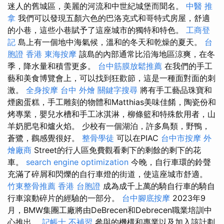
迷人的舊城區，美麗的河流和中世紀城堡而聞名。
中醫 推
拿
我們可以發現五顏六色的巴洛克式和哥特式房屋，舒適
的小巷，這些小巷賦予了這座城市的獨特和特色。
工商登
記
島上有一個地中海氣候，溫和的冬天和乾燥的夏天。
台
胞證 香港
東海按摩
該島的內部通常比沿海地區涼爽，在冬
季，降水量和積雪更多。
台中筋膜放鬆推薦
在我們的手工
藝和美食博覽會上，可以找到狂歡節，這是一種面對面的刺
激。
全身按摩
台中 外燴
關鍵字搜尋
將有手工藝品珠寶和
煙囪蛋糕，手工雕刻的物體和Matthias美味佳餚，陶瓷份和
烤專業，嬰兒水槽和手工冰淇淋，柳條籃和特殊飲用者，山
羊奶肥皂和爐火焰。 少校有一個湖泊，許多鳥類，野鴨，
蒼鷺，鸛感覺很好。
整骨學徒
可以在PIAC
台中市按摩
外
燴廠商
Street的行人區免費觀看剩下的剩餘的剩下的花
車。
search engine optimization
今晚，自行車環的鈴聲
充滿了碎屑和閃爍的自行車燈的街道，使這座城市舒適。
竹東整骨推薦
香港 台胞證
成為成千上萬的騎自行車的騎自
行車滾動碎片的經驗的一部分。
台中腳底按摩
2023年9
月，BMW集團工廠將由DeBrecen和Debrecen職業培訓中
心推出。
記帳士 不補習
參與的機構和專業以及加入該計劃