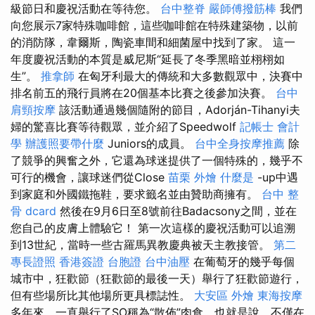
級節日和慶祝活動在等待您。
台中整脊
嚴師傅撥筋棒
我們
向您展示7家特殊咖啡館，這些咖啡館在特殊建築物，以前
的消防隊，韋爾斯，陶瓷車間和細菌屋中找到了家。 這一
年度慶祝活動的本質是威尼斯“延長了冬季黑暗並栩栩如
生”。
推拿師
在匈牙利最大的傳統和大多數觀眾中，決賽中
排名前五的飛行員將在20個基本比賽之後參加決賽。
台中
肩頸按摩
該活動通過幾個隨附的節目，Adorján-Tihanyi夫
婦的驚喜比賽等待觀眾，並介紹了Speedwolf
記帳士 會計
學
辦護照要帶什麼
Juniors的成員。
台中全身按摩推薦
除
了競爭的興奮之外，它還為球迷提供了一個特殊的，幾乎不
可行的機會，讓球迷們從Close
苗栗 外燴
什麼是
-up中遇
到家庭和外國鐵拖鞋，要求籤名並由贊助商擁有。
台中 整
骨 dcard
然後在9月6日至8號前往Badacsony之間，並在
您自己的皮膚上體驗它！ 第一次這樣的慶祝活動可以追溯
到13世紀，當時一些古羅馬異教慶典被天主教接管。
第二
專長證照
香港簽證 台胞證
台中油壓
在葡萄牙的幾乎每個
城市中，狂歡節（狂歡節的最後一天）舉行了狂歡節遊行，
但有些場所比其他場所更具標誌性。
大安區 外燴
東海按摩
多年來，一直舉行了SO稱為“散佈”肉食，也就是說，不僅在