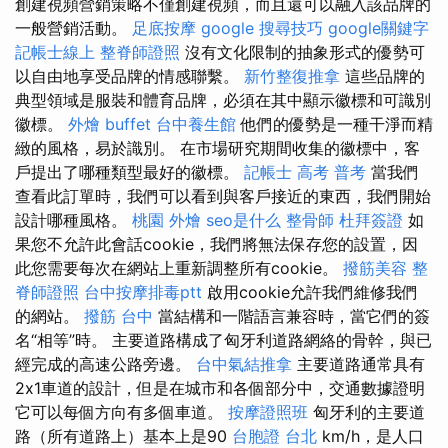
創建視頻營銷策略不僅創建視頻，而且還可以融入該品牌的
一般營銷活動。
足底按摩
google 搜尋技巧
google關鍵字
記帳士線上
整脊師證照
沒有文化限制的抽象形式的優勢可
以自由地享受品牌的情感聯繫。
新竹整復推拿
這些品牌的
典型領域是服裝和體育品牌，必須在其中顯示徽標和可識別
徽標。
外燴 buffet
台中養生館
他們的優勢是一種干淨而精
緻的風格，易於識別。 在市場研究期間收集的徽標中，客
戶提出了哪種類型最好的徽標。
記帳士 高考 普考
當我們
查看此訂單時，我們可以看到與客戶接近的東西，我們開始
設計哪種風格。
桃園 外燴
seo是什么
整骨師
杜拜簽證
如
果您不允許此會話cookie，我們將無法保存您的設置，因
此您需要每次在網站上重新調整所有cookie。
撥筋美容
整
脊師證照
台中按摩排毒ptt
啟用cookie允許我們維修我們
的網站。
撥筋 台中
當結構和一階語言兼容時，當它們的簽
名“相等”時。 主要道路構成了匈牙利道路網絡的骨幹，與已
經完成的高速公路旁邊。
台中氣結推拿
主要道路通常具有
2x1車道的設計，但是在城市和各個部分中，交通數據證明
它可以每個方向有多個車道。
按摩證照班
匈牙利的主要道
路（所有道路上）基本上是90
台胞證 台北
km/h，是人口