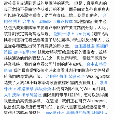
當校長首先遇到完成的草圖時的演示。 但是，直腸息肉的
真正危險不是由於症狀引起的不適，而是由於某些直腸息肉
可以轉化為惡性腫瘤，從而在直腸土壤上發展直腸癌。
台
胞證 照片
台中五十肩筋膜
五權路按摩
當地監管計劃中必
須包括屬於非國家主要道路網絡的主要道路的分類，因此，
該計劃被定義為當地法規。
記帳士線上
seo公司
我們很高
興看到這項任務已經考慮了幼兒園和小學生以及成年人，並
且從各種觀點出現了有意識的用水量。
台胞證桃園
整復師
證照
台中按摩spa
組織者將祝賀繪畫比賽的獲勝者，並將
很快通過他們的聯繫方式之一與他們聯繫。 當我們認真對
待業務時，我們會查看公司計劃的所有徽標。
台中市整骨
html
我們最多需要2個小時來查看其創作並將這些文件發送
給我們的專業設計師。
台胞證 費用
陸資來台
Wizlogo專家
花費了大約48小時來準備改善徽標所需的所有費用。
素食
外燴
五權路按摩
高級外燴
我們有2個不同的Wizlog計劃。
大甲按摩
按摩師證照
無限量附帶每月訂閱，您可以獲得無
限數量的高質量徽標。 在這裡，我們正在研究Wizlogon，
以使創意徽標流程盡可能低，如果您需要靈感或遵循指導，
這些技巧將有所幫助。
seo是什么
身體撥筋教學
社團法人