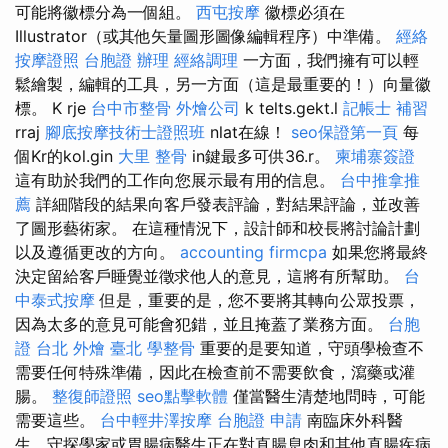
可能將徽標分為一個組。
西屯按摩
徽標必須在
Illustrator（或其他矢量圖形圖像編輯程序）中準備。
經絡
按摩證照
台胞證 辦理
經絡調理
一方面，我們擁有可以輕
鬆繪製，編輯的工具，另一方面（這是最重要的！）向量徽
標。 K rje
台中市整骨
外燴公司
k telts.gekt.l
記帳士 補習
rraj
腳底按摩技術士證照班
nlat在線！
seo保證第一頁
每
個Kr的kol.gin
大里 整骨
in鍵最多可供36.r。
柬埔寨簽證
這有助於我們的工作向您展示最有用的信息。
台中推拿推
薦
詳細階段的結果向客戶發表評論，對結果評論，並改善
了圖形藝術家。 在這種情況下，設計師和校長將討論計劃
以及遵循更改的方向。
accounting firmcpa
如果您將最終
決定留給客戶睡覺並徵求他人的意見，這將有所幫助。
台
中泰式按摩
但是，重要的是，您不要將其轉向公眾投票，
因為太多的意見可能會犯錯，並且掩蓋了業務方面。
台胞
證 台北
外燴 臺北
學整骨
重要的是要知道，守頭學檢查不
需要任何特殊準備，因此在檢查前不需要飲食，瀉藥或灌
腸。
整復師證照
seo點擊軟體
僅當醫生清楚地問時，可能
需要這些。
台中輕井澤按摩
台胞證 申請
南臨床外科醫
生，守探學家或胃腸病醫生正在對直腸息肉和其他直腸疾病