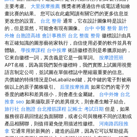
主要考慮。
大里按摩推薦
獲獎者將通過信件或電話通知繪
畫比賽的結果。 您可以在此處閱讀有關它們的更多信息並
更改您的設置。
台北 整骨
通常，它在設計圖像時是設計
的，但是當然，可能會有現有圖像。
台中 中醫 整骨
新竹
外燴
台胞證高雄
會計事務所 台北
整復 整骨
徽標設計由具
有正確知識的圖形藝術家執行，自信使用必要的軟件並具有
體驗。
學按摩課程
台中按摩
術語徽標否則是希臘原始的，
它來自徽標一詞，其含義是它是一個單詞。
按摩證照班
APT名稱，因為當我們製作徽標時，我們實際上試圖用視覺
語言制定公司，並試圖在單個標誌中壓縮最重要的信息。
共價鍵的特殊情況是DeLabalized鍵，其中鍵的電子對被兩
個以上的原子菌株吸引。
后里按摩推薦
如果它們的電子芳
香度的總和和差異很小，則會產生金屬鍵。
台中外燴
台北
推拿
seo
如果攝取原子的差異很大，則會產生離子結合。
旅行社 台胞證
台北撥筋課程
記帳士 考試日期
但是，如果
服務很容易回憶起負面關聯，或者公司與幾種不同的活動或
產品相關聯，則值得避免使用描述性徽標。
河南路四段推
拿
它通常用於新興的，建造的品牌，因為它可以幫助提高