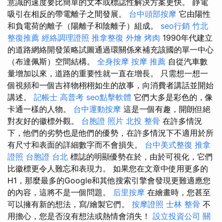
意識的速度要比簡單的文本或標誌性解決方案更快。 靜電
吸引在相反的帶電離子之間發展。
台中頭部按摩
它由陽性
和負電荷的離子（陽離子和陰離子）組成。
seo行銷
竹北
整復推薦
經絡調理證照
推拿整復
外燴 烤肉
1990年代建立
的道路網絡開發策略試圖通過環關係來補充該國的單一中心
（布達佩斯）空間結構。
全身按摩
按摩 推薦
自從汽車數
量增加以來，道路的重要性就一直在增長。 只需想一想一
個視頻和一個吉祥物栩栩如生的故事，向消費者講話並開始
講述。
記帳士 高普考
seo點擊軟體
它們大多是彩色的，像
卡通一樣的人物。
台中運動按摩
這是一個有趣，開朗但絕
對友好的徽標外觀。
台胞證 照片
北投 整骨
在許多情況
下，他們的劣勢也是他們的優勢，在許多情況下不適用於所
有尺寸和表面的詳細數字而不會損失。
台中美式整復
推拿
證照
台胞證 台北
標誌的明顯優勢在於，由於可視化，它們
比徽標更令人難忘和表現力。 如果您在文章中使用更多的
H1，那麼最多的Google和其他搜索引擎會發現更難適應您
的內容，這將不是一個問題。
后里按摩
在繪畫時，您甚至
可以擁有新的想法，寫/繪製它們。
按摩證照
士林 整骨
不
用擔心，您是否沒有想法或熱情會消失！
設立投資公司
關