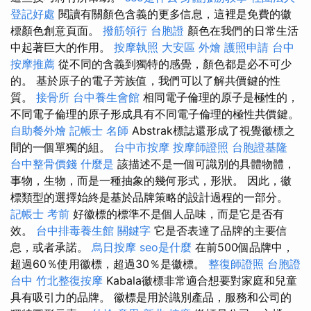
登記好處
閱讀有關顏色含義的更​​多信息，這裡是免費的徽
標顏色創意頁面。
撥筋領行
台胞證
顏色在我們的日常生活
中起著巨大的作用。
按摩執照
大安區 外燴
護照申請
台中
按摩推薦
從不同的含義到獨特的感覺，顏色都是必不可少
的。 基於原子的電子芳族值，我們可以了解共價鍵的性
質。
接骨所
台中養生會館
相同電子倫理的原子是極性的，
不同電子倫理的原子形成具有不同電子倫理的極性共價鍵。
自助餐外燴
記帳士 名師
Abstrak標誌還形成了視覺徽標之
間的一個單獨的組。
台中市按摩
按摩師證照
台胞證基隆
台中整骨價錢
什麼是
該描述不是一個可識別的具體物體，
事物，生物，而是一種抽象的幾何形式，形狀。 因此，徽
標類型的選擇始終是基於品牌策略的設計過程的一部分。
記帳士 考前
好徽標的標準不是個人品味，而是它是否有
效。
台中排毒養生館
關鍵字
它是否表達了品牌的主要信
息，或者承諾。
烏日按摩
seo是什麼
在前500個品牌中，
超過60％使用徽標，超過30％是徽標。
整復師證照
台胞證
台中
竹北整復按摩
Kabala徽標非常適合想要對家庭和兒童
具有吸引力的品牌。 徽標是用於識別產品，服務和公司的