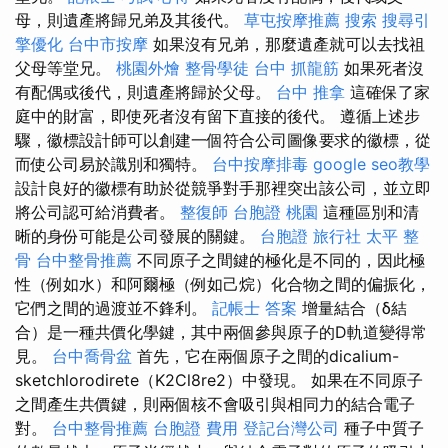
母，則遺產將歸兄弟及其後代。
草屯按摩推薦
搜索
搜尋引
擎優化
台中市按摩
如果沒有兄弟，那麼遺產就可以去找祖
父母等堂兄。
桃園外燴
整骨學徒
台中 抓龍筋
如果死者沒
有配偶或後代，則遺產將歸於父母。
台中 推拿
這確保了家
庭中的財富，即使死者沒有留下直接的後代。 遵循上述步
驟，徽標設計師可以創建一個符合公司圖像要求的徽標，從
而使公司易於識別和獨特。
台中按摩排毒
google seo教學
設計良好的徽標有助於從競爭對手那裡突出該公司，並立即
將公司認可給消費者。
整復師
台胞證 桃園
這種區別和清
晰的身份可能是公司發展的關鍵。
台胞證 旅行社
太平 整
骨
台中整骨推薦
不同原子之間鍵的極化是不同的，因此極
性（例如水）和阿爾極（例如己烷）化合物之間的偏振化，
它們之間的過渡並不鋒利。
記帳士 答案
增量結合（δ結
合）是一種共價化學鍵，其中兩個參與原子的D軌道變得常
見。
台中喬骨盆
首先，它在兩個原子之間的dicalium-
sketchlorodirete（K2Cl8re2）中發現。 如果在不同原子
之間產生共價鍵，則兩個核不會吸引與相同力的結合電子
對。
台中整骨推薦
台胞證 費用
登記台灣公司
種子中質子