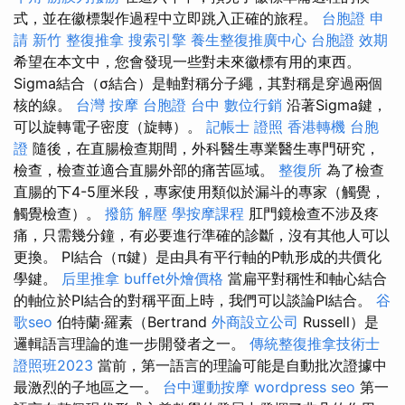
式，並在徽標製作過程中立即跳入正確的旅程。
台胞證 申
請
新竹 整復推拿
搜索引擎
養生整復推廣中心
台胞證 效期
希望在本文中，您會發現一些對未來徽標有用的東西。
Sigma結合（σ結合）是軸對稱分子繩，其對稱是穿過兩個
核的線。
台灣 按摩
台胞證 台中
數位行銷
沿著Sigma鍵，
可以旋轉電子密度（旋轉）。
記帳士 證照
香港轉機 台胞
證
隨後，在直腸檢查期間，外科醫生專業醫生專門研究，
檢查，檢查並適合直腸外部的痛苦區域。
整復所
為了檢查
直腸的下4-5厘米段，專家使用類似於漏斗的專家（觸覺，
觸覺檢查）。
撥筋 解壓
學按摩課程
肛門鏡檢查不涉及疼
痛，只需幾分鐘，有必要進行準確的診斷，沒有其他人可以
更換。 PI結合（π鍵）是由具有平行軸的P軌形成的共價化
學鍵。
后里推拿
buffet外燴價格
當扁平對稱性和軸心結合
的軸位於PI結合的對稱平面上時，我們可以談論PI結合。
谷
歌seo
伯特蘭·羅素（Bertrand
外商設立公司
Russell）是
邏輯語言理論的進一步開發者之一。
傳統整復推拿技術士
證照班2023
當前，第一語言的理論可能是自動批次證據中
最激烈的子地區之一。
台中運動按摩
wordpress seo
第一