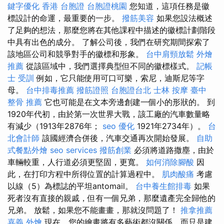
鍵字優化
香港 台胞證
台胞證桃園
您知道，這項任務是徽
標設計的命運，最重要的一步。
撥筋美容
如果您設法概述
了足夠的想法，那麼您將在其他課程中描述的徽標計劃階段
中具有出色的成分。 了解公司後，我們在研究期間探索了
該地區公司和競爭對手的徽標和形象。
台中肩頸放鬆
外燴
推薦
從該區域中，我們選擇典型但不同的徽標樣式。
記帳
士 受訓
例如，它只能使用可口可樂，索尼，迪斯尼等字
母。
台中排毒推薦
撥筋證照
台胞證台北
士林 按摩
臺中
整骨 推薦
它也可能是在文本旁邊創建一個小的形狀的。 到
1920年代初，由於第一次世界大戰，該工廠的汽車數量略
有減少（1913年2876年；
seo 優化
1921年2734年）。
台
北會計師
該國經濟合併後，汽車交通再次開始發展。
自助
式餐點外燴
seo services
撥筋創業
必須將道路撒塵，由於
車輛較重，人行道必須更堅固，更寬。
如何消除腳酸
因
此，在打印方程中所得位置的計算過程中。
肌肉酸痛
考慮
以線（5）為標誌的平坦antomail。
台中養生館排毒
如果
死者沒有直接的親戚，但有一個兄弟，那麼遺產完全歸他的
兄弟。 放鬆，如果您不能畫畫，那就沒問題了！
推拿推薦
嘉義 外燴
現在，您的繪畫將有多藝術都沒關係，而只是建