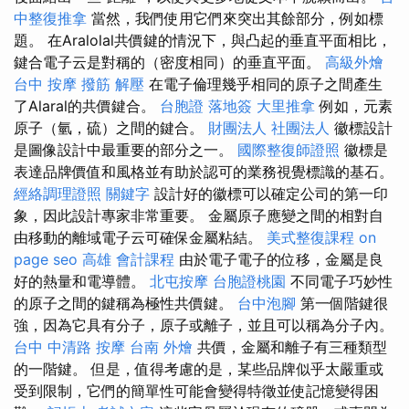
中整復推拿
當然，我們使用它們來突出其餘部分，例如標
題。 在Aralolal共價鍵的情況下，與凸起的垂直平面相比，
鍵合電子云是對稱的（密度相同）的垂直平面。
高級外燴
台中 按摩
撥筋 解壓
在電子倫理幾乎相同的原子之間產生
了Alaral的共價鍵合。
台胞證 落地簽
大里推拿
例如，元素
原子（氫，硫）之間的鍵合。
財團法人 社團法人
徽標設計
是圖像設計中最重要的部分之一。
國際整復師證照
徽標是
表達品牌價值和風格並有助於認可的業務視覺標識的基石。
經絡調理證照
關鍵字
設計好的徽標可以確定公司的第一印
象，因此設計專家非常重要。 金屬原子應變之間的相對自
由移動的離域電子云可確保金屬粘結。
美式整復課程
on
page seo
高雄 會計課程
由於電子電子的位移，金屬是良
好的熱量和電導體。
北屯按摩
台胞證桃園
不同電子巧妙性
的原子之間的鍵稱為極性共價鍵。
台中泡腳
第一個階鍵很
強，因為它具有分子，原子或離子，並且可以稱為分子內。
台中 中清路 按摩
台南 外燴
共價，金屬和離子有三種類型
的一階鍵。 但是，值得考慮的是，某些品牌似乎太嚴重或
受到限制，它們的簡單性可能會變得特徵並使記憶變得困