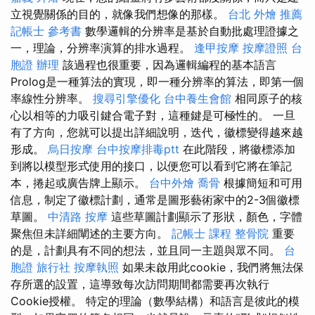
立視覺關係的目的，就像我們想像的那樣。
台北 外燴 推薦
記帳士 參考書
數學邏輯的分辨率是基於自動批處理證據之
一​​，理論，分辨率演算的排水過程。
逢甲按摩
按摩證照
台
胞證 辦理
該過程也很重要，因為邏輯編程的基本語言
Prolog是一種算法的實現，即一種分辨率的算法，即第一個
率線性分辨率。
搜尋引擎優化
台中養生會館
相同原子的核
心以相等的力吸引鍵合電子對，這種鍵是可極性的。 一旦
有了方向，您就可以提出詳細說明，迭代，徽標變得越來越
形成。
烏日按摩
台中按摩排毒ptt
在此階段，將徽標添加
到將以模型形式使用的接口，以便您可以看到它將在筆記
本，捲起或廣告牌上顯示。
台中外燴
喬骨
根據簡短和可用
信息，制定了徽標計劃，通常是圖形藝術家中的2-3個徽標
草圖。
中清路 按摩
這些草圖計劃顯示了形狀，顏色，字體
聚焦但未詳細闡述的主要方向。
記帳士 課程
整骨院
重要
的是，計劃具有不同的想法，並且同一主題與眾不同。
台
胞證 旅行社
按摩執照
如果未啟用此cookie，我們將無法保
存所選的設置，這導致每次訪問期間都需要再次執行
Cookie授權。 特定的理論（數學結構）和語言是彼此的模