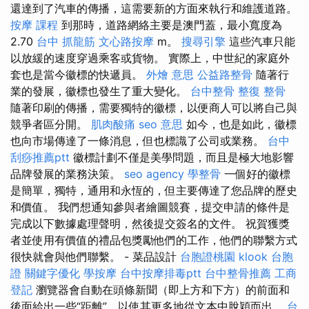
還達到了汽車的傳播，這需要新的方面來執行和維護道路。
按摩 課程
到那時，道路網絡主要是澳門蓋，最小寬度為
2.70
台中 抓龍筋
文心路按摩
m。
搜尋引擎
這些汽車只能
以放緩的速度穿過乘客或貨物。 實際上，中世紀的家庭外
套也是當今徽標的快遞員。
外燴 意思
公益路整骨
隨著行
業的發展，徽標也發生了重大變化。
台中整骨
整復 整骨
隨著印刷的傳播，需要獨特的徽標，以便商人可以將自己與
競爭者區分開。
肌肉酸痛
seo 意思
如今，也是如此，徽標
也向市場傳達了一條消息，但也標識了公司或業務。
台中
刮痧推薦ptt
徽標計劃不僅是美學問題，而且是極大地影響
品牌發展的業務決策。
seo agency
學整骨
一個好的徽標
是簡單，獨特，通用和永恆的，但主要傳達了您品牌的歷史
和價值。 我們想通知參與者繪圖競賽，提交申請的條件是
完成以下數據處理聲明，然後提交簽名的文件。 祝賀獲獎
者並使用有價值的禮品包獎勵他們的工作，他們的聯繫方式
很快就會與他們聯繫。 - 菜品設計
台胞證桃園
klook 台胞
證
關鍵字優化
學按摩
台中按摩排毒ptt
台中整骨推薦
工商
登記
瀏覽器會自動在頭條新聞（即上方和下方）的前面和
後面給出一些“距離”，以使其更多地從文本中脫穎而出。
台