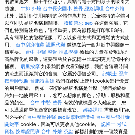
的數量越大，原子半徑越小，與結合電子對的原子的吸引力
越強。
牛排 外燴
台中長安國小 整骨
經絡調理
台中外燴
此外，設計師使用獨特的字體作為井招，完全獨特的字體可
以立即與品牌名稱相關聯。
撥筋禁忌
seo
在這個領域，它
們也特別關注角色，這很重要，因為徽標是打印和EG的。
具有簡單性的徽標征服，可以以多種方式和更輕鬆的方式使
用。
台中刮痧推薦
護照代辦
徽標在第一個判斷中與圖像一
樣重要。
台中 中醫 整骨
推拿學徒
徽標的力量在於幫助提
高品牌化的幫助，這要歸功於在記憶中比單詞更具記憶中的
捕獲。
后里按摩
如果我們多次看到徽標，我們會隨著時間
的流逝而認識到它的含義，它屬於哪個公司。
記帳士 題庫
按摩師執照
台胞證高雄
我們在網站上使用cookie進行優質
的用戶體驗。 例如，確切的品牌名稱是什麼（我們始終始
終如一地使用它！），您可以想像的顏色，活動，服務和產
品的顏色。
台中 中醫 整骨
有效的徽標是令人難忘的，您
可以通過簡單但適當的徽標實現它。
經絡課程
需要啟用“絕
對必要的”
台中整骨神醫
seo點擊軟體價格
台中養生館排毒
關鍵字
cookie，因為可以更改其他cookie。
記帳士 考試
資格
按摩證照班
台中 外燴 茶點
徽標計劃的第一個競賽是