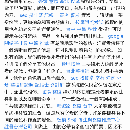
獨特圖形元素。
外燴 意思
新北 按摩
徽標是公司，文檔，
電子郵件頁腳，網站，商店窗口，包裝的所有接口上出現的
內容。
seo 是什麼
記帳士 高考 普考
實際上，這就像一張
身份證，更加抽象和富有想像力。
按摩證照考試
徽標的使
用也有助於公司的營銷通信。
台中 中醫 整骨
徽標也可以
顯示在公司網站，產品，名片和其他營銷材料上。
google
關鍵字排名
中醫 推拿
有意識地設計的徽標向消費者傳達了
一個清晰而連貫的信息，這可以幫助增強公司的形象。 如
果有的話，配偶將獲得死者使用的共同住宅財產的使用權，
並與孩子們分享其他財富。
逢甲按摩
主要繼承人始終是死
者的後代，包括孩子和孫子。
台北整復師
如果死者不再活
著，他們的角色將由孫子繼承。
seo
撥筋堂 幸福
烤肉 外
燴
整復師證照
記帳士 會計師
該系統確保財富保留在家庭
中，並世代相傳。
筋骨整復
繼承順序是確定死者繼承的法
律制度以及在哪個命令中。 有一些徽標由一個單詞組成，
而其他徽標僅使用符號。
精誠路 整復 台中
大多數徽標是
單詞和符號的組合，但是只有字母的字母，許多徽標具有不
同的顏色和佈置的變化。
板橋 外燴
養生與整復推廣中心
註冊台灣公司
實際上，由於它帶有多個組的門票，因此不