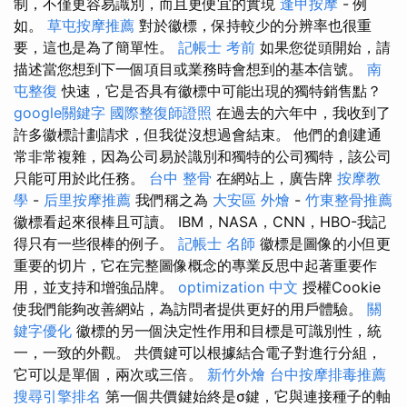
制，不僅更容易識別，而且更便宜的實現
逢甲按摩
- 例
如。
草屯按摩推薦
對於徽標，保持較少的分辨率也很重
要，這也是為了簡單性。
記帳士 考前
如果您從頭開始，請
描述當您想到下一個項目或業務時會想到的基本信號。
南
屯整復
快速，它是否具有徽標中可能出現的獨特銷售點？
google關鍵字
國際整復師證照
在過去的六年中，我收到了
許多徽標計劃請求，但我從沒想過會結束。 他們的創建通
常非常複雜，因為公司易於識別和獨特的公司獨特，該公司
只能可用於此任務。
台中 整骨
在網站上，廣告牌
按摩教
學
-
后里按摩推薦
我們稱之為
大安區 外燴
-
竹東整骨推薦
徽標看起來很棒且可讀。 IBM，NASA，CNN，HBO-我記
得只有一些很棒的例子。
記帳士 名師
徽標是圖像的小但更
重要的切片，它在完整圖像概念的專業反思中起著重要作
用，並支持和增強品牌。
optimization 中文
授權Cookie
使我們能夠改善網站，為訪問者提供更好的用戶體驗。
關
鍵字優化
徽標的另一個決定性作用和目標是可識別性，統
一，一致的外觀。 共價鍵可以根據結合電子對進行分組，
它可以是單個，兩次或三倍。
新竹外燴
台中按摩排毒推薦
搜尋引擎排名
第一個共價鍵始終是σ鍵，它與連接種子的軸