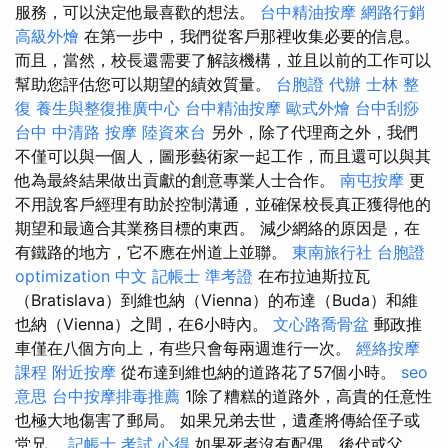
服務，可以決定他最喜歡的想法。
台中精油按摩
網路行銷
高級外燴
在第一步中，我們從客戶那裡收集必要的信息。
而且，當然，校長還需要了解該機構，並且以前的工作可以
幫助您評估您可以期望的績效質量。
台胞證 代辦
士林 整
復
養生與整復推廣中心
台中精油按摩
歐式外燴
台中刮痧
台中 中清路 按摩
陸資來台
另外，除了代理商之外，我們
不僅可以與一個人，圖形藝術家一起工作，而且還可以與其
他為最終結果做出貢獻的創意專業人士合作。
南屯按摩
更
不用說客戶經理有助於控制溝通，並確保校長真正獲得他的
期望和最適合其業務目標的東西。 減少網絡的原因是，在
有鐵路的地方，它不應在州道上並聯。
東南旅行社 台胞證
optimization 中文
記帳士 準考證
在布拉迪斯拉瓦
（Bratislava）到維也納（Vienna）的布達（Buda）和維
也納（Vienna）之間，在6小時內。
文心路喬骨盆
郵政推
車僅在八個方向上，有些只會每兩週進行一次。
經絡按摩
課程
附近按摩
從布達到維也納的道路花了57個小時。
seo
意思
台中按摩排毒推薦
1除了糟糕的道路外，高貴的任意性
也極大地傷害了郵局。 如果兄弟去世，遺產將傳給侄子或
堂兄。
記帳士 考試 心得
如果死者沒有配偶，後代或父