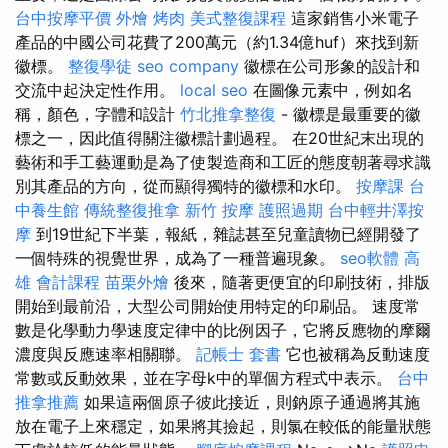
台中按摩平價
外燴 烤肉
美式整復課程
這家銷售小米電子
產品的中國公司花費了200萬元（約1.34億huf）來找到新
徽標。
整復學徒
seo company
徽標在公司形象的設計和
交流中起決定性作用。
local seo
在圖像元素中，例如名
稱，顏色，字體和設計
竹北推拿整復
- 徽標是最重要的徽
標之一，因此值得關注徽標計劃過程。 在20世紀末出現的
藝術和手工藝運動是為了使製造商和工匠的態度朝著尋求識
別其產品的方向，從而顯得獨特的徽標和水印。
按摩課
台
中養生館
傳統整復推拿
新竹 按摩
護照過期
台中輕井澤按
摩
到19世紀下半葉，報紙，雜誌甚至兒童讀物已經開發了
一個特殊的視覺世界，成為了一種普遍現象。
seo軟體
高
雄 會計課程
苗栗外燴
後來，隨著更便宜的印刷技術，排版
開始到最前沿，大型公司開始使用特定的印刷品。 速度常
數是化學動力學速度定律中的比例因子，它將反應物的摩爾
濃度與反應速率相關聯。
記帳士 套書
它也被稱為反動速度
常數或反動效果，並在字母k中的單個方程式中表示。
台中
推拿推薦
如果這兩個原子彼此接近，則鈉原子通過將其施
放在電子上來穩定，如果將其撿起，則氯在較低的能量狀態