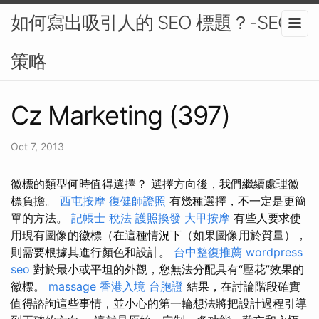
如何寫出吸引人的 SEO 標題？-SEO
策略
Cz Marketing (397)
Oct 7, 2013
徽標的類型何時值得選擇？ 選擇方向後，我們繼續處理徽
標負擔。
西屯按摩
復健師證照
有幾種選擇，不一定是更簡
單的方法。
記帳士 稅法
護照換發
大甲按摩
有些人要求使
用現有圖像的徽標（在這種情況下（如果圖像用於質量），
則需要根據其進行顏色和設計。
台中整復推薦
wordpress
seo
對於最小或平坦的外觀，您無法分配具有“壓花”效果的
徽標。
massage
香港入境 台胞證
結果，在討論階段確實
值得諮詢這些事情，並小心的第一輪想法將把設計過程引導