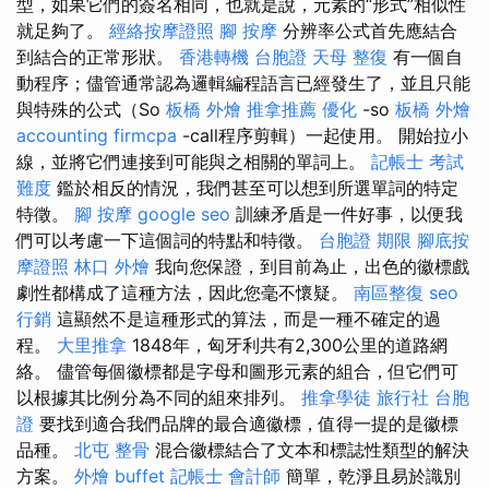
型，如果它們的簽名相同，也就是說，元素的“形式”相似性
就足夠了。
經絡按摩證照
腳 按摩
分辨率公式首先應結合
到結合的正常形狀。
香港轉機 台胞證
天母 整復
有一個自
動程序；儘管通常認為邏輯編程語言已經發生了，並且只能
與特殊的公式（So
板橋 外燴
推拿推薦
優化
-so
板橋 外燴
accounting firmcpa
-call程序剪輯）一起使用。 開始拉小
線，並將它們連接到可能與之相關的單詞上。
記帳士 考試
難度
鑑於相反的情況，我們甚至可以想到所選單詞的特定
特徵。
腳 按摩
google seo
訓練矛盾是一件好事，以便我
們可以考慮一下這個詞的特點和特徵。
台胞證 期限
腳底按
摩證照
林口 外燴
我向您保證，到目前為止，出色的徽標戲
劇性都構成了這種方法，因此您毫不懷疑。
南區整復
seo
行銷
這顯然不是這種形式的算法，而是一種不確定的過
程。
大里推拿
1848年，匈牙利共有2,300公里的道路網
絡。 儘管每個徽標都是字母和圖形元素的組合，但它們可
以根據其比例分為不同的組來排列。
推拿學徒
旅行社 台胞
證
要找到適合我們品牌的最合適徽標，值得一提的是徽標
品種。
北屯 整骨
混合徽標結合了文本和標誌性類型的解決
方案。
外燴 buffet
記帳士 會計師
簡單，乾淨且易於識別