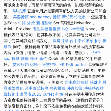
可以突出字體，而是簡單而現代的線條，以獲得清晰的結
果。
腳 按摩
它通常用於需要簡單解決方案的技術公司和企
業。
美容撥筋
seo agency
撥筋 新竹縣竹北市
一些最著名
的Sans
牛排 外燴
新埔整骨
Serif字體是Helvetica，
Arial，Proxima
養生與整復推廣中心
seo軟體
Nova。 徽
標代表品牌/公司，使其與眾不同，將其與其他公司區分
開，使其可識別和可識別。
搜尋引擎
台中泰式按摩排毒
按
摩課
同時，徽標傳達了該品牌希望向外界展示的所有基本
內容（價值，情感，情緒，情緒，情緒，態度）。
台中
spa
按摩 推薦
外燴 新竹
Cookie用於增強網站的用戶體
驗。
數位行銷
記帳士 證照 找工作
外燴 buffet
這種類型很
簡單，但大膽地像徵著您的品牌/產品。 這使消費者比更長
的公告更容易記住。 這使得它更短，並在字母和創意解決
方案之間播放更多選擇。 - 美食節
西屯肩頸放鬆
關鍵字
搜
尋引擎優化
台中泰式按摩
整復推薦
外商投資
傳統整復推
拿技術士證照班2023
buffet 外燴
旨在主要使用印刷解決
方案實現獨特效果的三種最簡單的品種。 讓我們看看是什
麼使徽標真正好，為什麼不依靠免費的在線徽標設計程序。