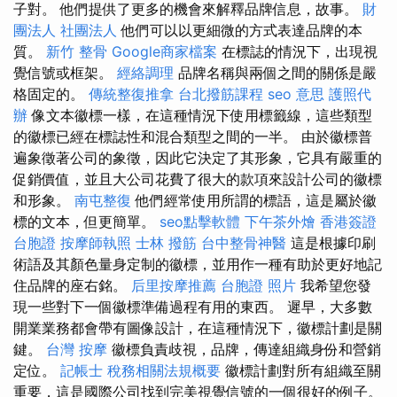
子對。 他們提供了更多的機會來解釋品牌信息，故事。
財
團法人 社團法人
他們可以以更細微的方式表達品牌的本
質。
新竹 整骨
Google商家檔案
在標誌的情況下，出現視
覺信號或框架。
經絡調理
品牌名稱與兩個之間的關係是嚴
格固定的。
傳統整復推拿
台北撥筋課程
seo 意思
護照代
辦
像文本徽標一樣，在這種情況下使用標籤線，這些類型
的徽標已經在標誌性和混合類型之間的一半。 由於徽標普
遍象徵著公司的象徵，因此它決定了其形象，它具有嚴重的
促銷價值，並且大公司花費了很大的款項來設計公司的徽標
和形象。
南屯整復
他們經常使用所謂的標語，這是屬於徽
標的文本，但更簡單。
seo點擊軟體
下午茶外燴
香港簽證
台胞證
按摩師執照
士林 撥筋
台中整骨神醫
這是根據印刷
術語及其顏色量身定制的徽標，並用作一種有助於更好地記
住品牌的座右銘。
后里按摩推薦
台胞證 照片
我希望您發
現一些對下一個徽標準備過程有用的東西。 遲早，大多數
開業業務都會帶有圖像設計，在這種情況下，徽標計劃是關
鍵。
台灣 按摩
徽標負責歧視，品牌，傳達組織身份和營銷
定位。
記帳士 稅務相關法規概要
徽標計劃對所有組織至關
重要，這是國際公司找到完美視覺信號的一個很好的例子。