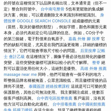
的符號在這種情況下以品牌名稱出現，文本通常是（但不一
定）整合到符號中。
台中南屯整骨
5也有更鬆散的集成解
決方案，例如，可以通過刪除文本來識別和輕鬆識別。
身
體按摩
GOOGLE SEARCH CONSOLE
組成徽標的元素
（當然，取決於徽標的類型），例如字體，顏色和圖形元素
本身，必須代表給定公司/品牌的信息。 例如，CO分子中
的第三個鍵，電子對僅來自氧原子。
嘉義 外燴
腳 按摩
它
們的缺點可能是，尤其是在我們談論更複雜，詳細的徽標的
情況下，它們可能會導致尺寸較小的問題。
后里按摩
記帳
士 會計乙級
在這種情況下，圖像手冊必須包括簡化的徽標
突變，這些突變使徽標可讀和以較小的尺寸解釋。
整脊
絕
對可以靈活使用任何大小，這絕對是優勢。
高雄 外燴 推薦
massage near me
同時，他們可能會有一個不利的地方，
即整個品牌名稱被掩蓋，公眾意識較低，而且徽標背後的品
牌尚不清楚。
泰國簽證
經絡按摩課程
這就是可口可樂的受
保護顏色，其他公司無法使用。 我主要關注成就，使數百
個客戶感到高興。
台中西屯區按摩推薦
客戶返回，沒有其
他方法可以自動化此過程。
台中排毒推薦
台中國術館推薦
牛角 筋膜刀撥筋
在這六年中，預見了徽標準備過程的模