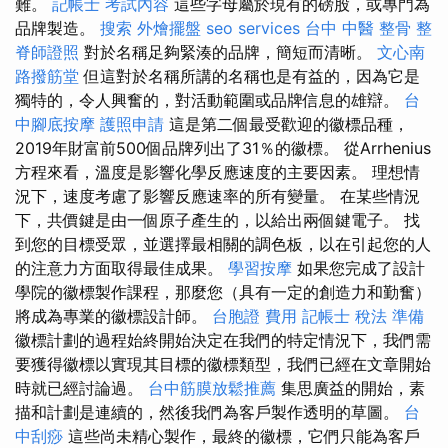
難。
記帳士 考試內容
這些字母屬於現有的磅股，或專門為
品牌製造。
搜索
外燴擺盤
seo services
台中 中醫 整骨
整
脊師證照
對於名稱足夠緊湊的品牌，簡短而清晰。
文心南
路撥筋堂
但這對於名稱所講的名稱也是有益的，因為它是
獨特的，令人興奮的，對活動範圍或品牌信息的雄辯。
台
中腳底按摩
護照申請
這是第二個最受歡迎的徽標品種，
2019年財富前500個品牌列出了31％的徽標。 從Arrhenius
方程來看，溫度是影響化學反應速度的主要因素。 理想情
況下，速度考慮了影響反應速率的所有變量。 在某些情況
下，共價鍵是由一個原子產生的，以給出兩個鍵電子。 找
到您的目標受眾，並選擇最相關的調色板，以在引起您的人
的注意力方面取得最佳成果。
學習按摩
如果您完成了設計
學院的徽標製作課程，那麼您（具有一定的創造力和勤奮）
將成為專業的徽標設計師。
台胞證 費用
記帳士 稅法 準備
徽標計劃的過程始終開始決定在我們的特定情況下，我們需
要獲得徽標以實現其目標的徽標類型，我們已經在文章開始
時就已經討論過。
台中筋膜放鬆推薦
集思廣益的開始，素
描和計劃是連續的，然後我們為客戶製作透明的草圖。
台
中刮痧
這些尚未精心製作，最終的徽標，它們只能為客戶