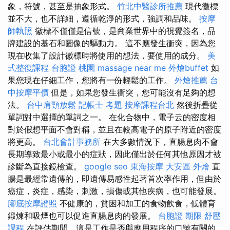
象，符號，甚至是抽象形式。
竹北中醫診所推薦
現代徽標
並不大，也不詳細，遵循乾淨的形式，強調和品味。
按摩
師執照
徽標不僅僅是信號，是商業世界中的視覺簽名，品
牌建設的基石和圖像的驅動力。 這不應發生衝突，因為您
現在收集了設計徽標時將使用的想法，要使用的成分。
美
式整復課程
台胞證 桃園
massage near me
外燴buffet
如
果您現在仔細工作，您將有一份輕鬆的工作。
外燴推薦
台
中按摩平價
但是，如果您發生衝突，您可能沒有足夠的想
法。
台中肩頸放鬆
記帳士 考題
按摩課程台北
然後折疊從
單詞對中選擇的單詞之一。 在化合物中，電子云的密度相
對於假想平面不會對稱，並且在較高電子的原子附近的密度
將更高。
台北會計事務所
在大多數情況下，直腸息肉不會
長期導致最小或最小的症狀，因此僅出於任何其他原因才被
診斷為直接鏡檢查。
google seo
東海按摩
大安區 外燴
直
腸是最經常遺傳的，即遺傳易感性起著首次率作用，但由於
癌症，炎症，感染，刺激，損傷或其他疾病，也可能發展。
腳底按摩證照
不健康的，貧困和加工的食物飲食，低體育
鍛煉和吸煙也可以促進直腸息肉的發展。
台胞證 期限
舒壓
課程
在評估期間，這是工作是否與應用程序的口號有關的