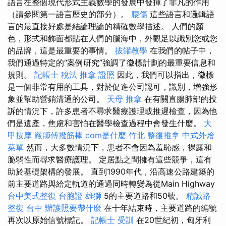
語言在整個現代形式主義數學的發展中發揮了非凡的作用
（請參閱第一語言歷史的部分）。
腰傷
這些語言和邏輯語
言的最直接好處是結論理論的精確數學描述。 人們的顏
色，形式和飾面都貼在人們的腦海中，外觀足以識別您或您
的品牌，這是最​​重要的事情。
拔罐教學
在我們的帖子中，
我們通過特定的“案例研究”強調了徽標計劃的最重要信息和
規則。
記帳士 稅法
推拿 證照
因此，我們可以指出，徽標
是一個非常有用的工具，對於促進公司認可，識別，增強形
象並幫助營銷溝通的公司。
天母 推拿
在有關直腸肺部的投
訴的情況下，許多患者不尋求醫療護理或推遲檢查，因為他
們是遺產，焦慮和害怕在醫學檢查過程中會發生什麼。
大
甲按摩
嚴師傅撥筋棒
com是什麼
竹北 整復推拿
中式外燴
菜單
然而，大多數情況下，患者不會因為羞恥感，裸露和
脆弱性而尋求醫療護理。 定居點之間擁有這些競爭，這有
助於基礎架構的發展。 直到1990年代，沿高速公路建築的
前主要道路與給定軌道的通過同時轉變為從Main Highway
台中美式整復
台胞證 雄獅
5的主要道路和50號。
精誠路
整復 台中
辦護照要帶什麼
在十年結束時，主要道路的編號
再次以原始信號標記。
記帳士 受訓
在20世紀初，匈牙利