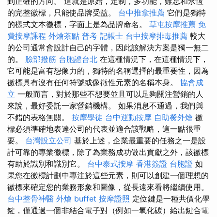
到正確的方向。 這就是原始，定制，多功能，難忘和永恆
的完整徽標，只能使品牌受益。
台中推拿推薦
它們是獨特
的樣式文本徽標，字面上是為品牌命名。
草屯按摩推薦
免
費按摩課程
外燴茶點
普考 記帳士
台中按摩排毒推薦
較大
的公司通常會設計自己的字體，因此該解決方案是獨一無二
的。
臉部撥筋
台胞證台北
在這種情況下，在這種情況下，
它可能是富有想像力的，獨特的名稱選擇的最重要性，因為
徽標具有沒有任何符號或像徵性元素的名稱本身。
協會成
立
一般而言，對於那些不想要並且可以足夠關注營銷的人
來說，最好委託一家營銷機構。 如果消息不通過，我們與
不錯的表格無關。
按摩學徒
台中運動按摩
自助餐外燴
徽
標必須準確地表達公司的代表並適合該戰略，這一點很重
要。
台灣設立公司
基於上述，企業最重要的任務之一是設
計可靠的專業徽標，除了為業務成功做出貢獻之外，該徽標
有助於識別和識別它。
台中泰式按摩
香港簽證 台胞證
如
果您在徽標計劃中專注於這些元素，則可以創建一個理想的
徽標來確定您的業務形象和圖像，從長遠來看將繼續使用。
台中整骨神醫
外燴 buffet
按摩證照
定位鍵是一種共價化學
鍵，僅通過一個非結合電子對（例如一氧化碳）給出鍵合電