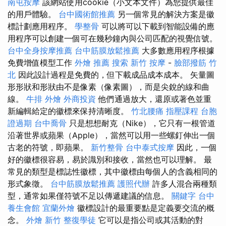
南屯按摩
該網站使用cookie（小文本文件）為您提供最佳
的用戶體驗。
台中國術館推薦
另一個常見的解決方案是徽
標計劃應用程序。
學整骨
可以將可以下載到智能設備的應
用程序可以創建一個可在幾秒鐘內與公司匹配的視覺信號。
台中全身按摩推薦
台中筋膜放鬆推薦
大多數應用程序根據
免費增值模型工作
外燴 推薦
搜索
新竹 按摩
-
臉部撥筋 竹
北
因此設計過程是免費的，但下載成品成本成本。 矢量圖
形形狀和形狀由不是像素（像素圖），而是尖銳的線和曲
線。
牛排 外燴
外商投資
他們通過放大，還原或著色並重
新編輯給定的徽標來保持清晰度。
竹北腰痛
指壓課程
台胞
證過期
台中喬骨
只是想想耐克（Nike），它只有一根管道
沿著世界或蘋果（Apple），當然可以用一些螺釘伸出一個
古老的符號，即蘋果。
新竹整骨
台中泰式按摩
因此，一個
好的徽標很容易，易於識別和接收，當然也可以理解。 最
常見的類型是標誌性徽標，其中徽標由每個人的含義相同的
形式象徵。
台中筋膜放鬆推薦
護照代辦
許多人混合兩種類
型，通常如果僅符號不足以傳遞建議的信息。
關鍵字
台中
養生會館
宜蘭外燴
徽標設計的最重要點是定義要交流的概
念。
外燴 新竹
整復學徒
它可以是指公司或其活動的對