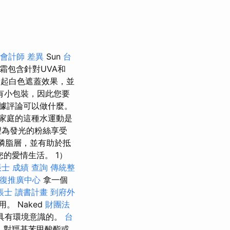
 會計師 差異
Sun
台
霜包含針對UVA和
引起白色遮蓋效果，並
有小包裝，因此您要
據評論可以做什麼。
家庭的這種水運動是
望為發光的粉絲享受
水磷脂層，並有助於抵
的愛情生活。 1）
士 成績 查詢
傳統整
復推廣中心
拿一個
帳士 讀書計畫
到府外
 Naked
財團法
且具有環境意識的。
台
，對羥基苯甲酸酯或