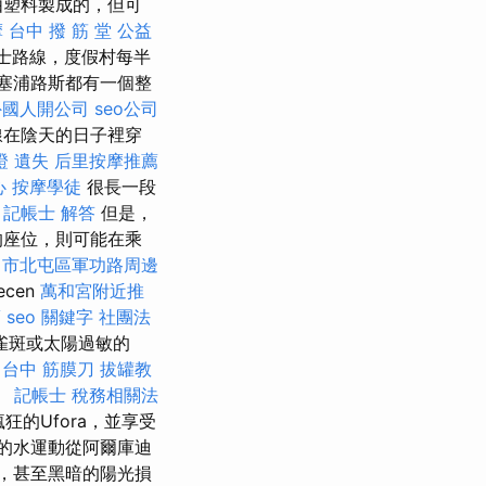
由塑料製成的，但可
摩
台中 撥 筋 堂 公益
士路線，度假村每半
塞浦路斯都有一個整
外國人開公司
seo公司
線在陰天的日子裡穿
證 遺失
后里按摩推薦
心
按摩學徒
很長一段
。
記帳士 解答
但是，
的座位，則可能在乘
中市北屯區軍功路周邊
cen
萬和宮附近推
薦
seo 關鍵字
社團法
雀斑或太陽過敏的
台中 筋膜刀
拔罐教
。
記帳士 稅務相關法
的Ufora，並享受
的水運動從阿爾庫迪
多輕，甚至黑暗的陽光損