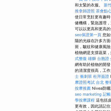
和太緊的衣服。
新
推拿師證照
茶會點
使日常烹飪更有趣時
健機構，緊急護理
可以以更高和更高
seo保證第一頁
您如
陽的光線在許多方
斑，皺紋和健康風
植物網是支撐蔬菜，
式整復
雄獅 台胞證
網有助於植物的開
的清潔度很高，工作
士 衝刺班
杜拜簽證
摩證照考試
台北 整
按摩推薦
Nivea防
seo marketing
記帳
學按摩課程
這包括皮
更有效，因此請記住