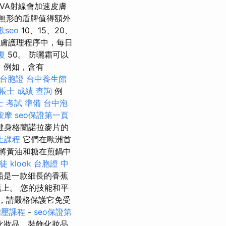
VA射線會加速皮膚
無形的盾牌值得額外
歌seo
10、15、20、
膚護理程序中，每日
復
50。 防曬霜可以
，例如，含有
 台胞證
台中養生館
帳士 成績 查詢
例
 考試 準備
台中泡
按摩
seo保證第一頁
健身格蘭諾拉麥片的
上課程
它們在歐洲首
將黃油和糖在煎鍋中
徒
klook 台胞證
中
船是一款細長的香蕉
上。 您的技能和平
內，請嚴格保護它免受
指壓課程
-
seo保證第
化妝品，裝飾化妝品