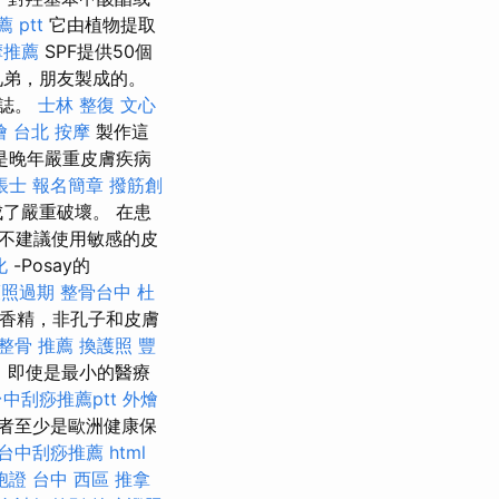
 ptt
它由植物提取
摩推薦
SPF提供50個
兄弟，朋友製成的。
雜誌。
士林 整復
文心
燴
台北 按摩
製作這
是晚年嚴重皮膚疾病
帳士 報名簡章
撥筋創
了嚴重破壞。 在患
不建議使用敏感的皮
化
-Posay的
護照過期
整骨台中
杜
無香精，非孔子和皮膚
整骨 推薦
換護照
豐
，即使是最小的醫療
台中刮痧推薦ptt
外燴
者至少是歐洲健康保
台中刮痧推薦
html
胞證
台中 西區 推拿