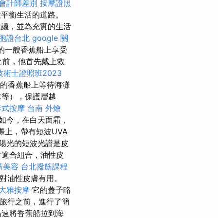
 會計師差別
按摩證照
往平衡生活的道路。
建議，並為充實的生活
胞證台北
google 關
rm的一艘香蕉船上享受
船之前，他首先戴上救
術士證照班2023
m）的香蕉船上等待海灘
水等），保護層越
泰式按摩
台南 外燴
如今，在白天面霜，
際上，帶有短波UVA
陽光的短波光譜是皮
常適合組合，油性皮
筋美容
台北撥筋課程
對油性皮膚有用。
大雅按摩
它的蓋子略
在開始旅行之前，進行了簡
迅速將香蕉船拉到海