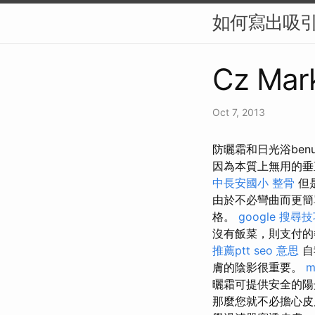
如何寫出吸引人
Cz Mark
Oct 7, 2013
防曬霜和日光浴benu 
因為本質上無用的
中長安國小 整骨
但
由於不必彎曲而更
格。
google 搜尋
沒有飯菜，則支付的
推薦ptt
seo 意思
自
膚的陰影很重要。
m
曬霜可提供安全的陽
那麼您就不必擔心皮