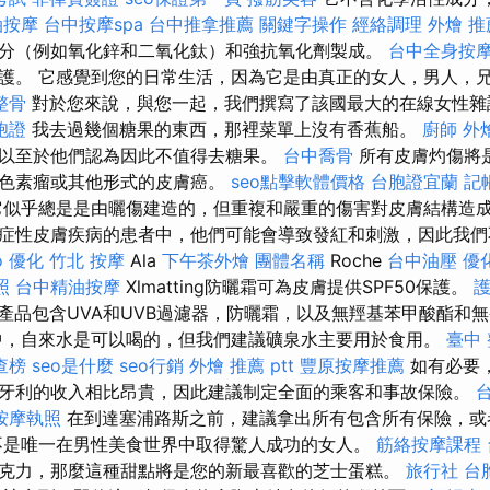
油按摩
台中按摩spa
台中推拿推薦
關鍵字操作
經絡調理
外燴 推薦
分（例如氧化鋅和二氧化鈦）和強抗氧化劑製成。
台中全身按
護。 它感覺到您的日常生活，因為它是由真正的女人，男人，
整骨
對於您來說，與您一起，我們撰寫了該國最大的在線女性
胞證
我去過幾個糖果的東西，那裡菜單上沒有香蕉船。
廚師 外
以至於他們認為因此不值得去糖果。
台中喬骨
所有皮膚灼傷將
黑色素瘤或其他形式的皮膚癌。
seo點擊軟體價格
台胞證宜蘭
記
似乎總是是由曬傷建造的，但重複和嚴重的傷害對皮膚結構造成
症性皮膚疾病的患者中，他們可能會導致發紅和刺激，因此我們
o 優化
竹北 按摩
Ala
下午茶外燴
團體名稱
Roche
台中油壓
優
照
台中精油按摩
Xlmatting防曬霜可為皮膚提供SPF50保護。
產品包含UVA和UVB過濾器，防曬霜，以及無羥基苯甲酸酯和
中，自來水是可以喝的，但我們建議礦泉水主要用於食用。
臺中 
查榜
seo是什麼
seo行銷
外燴 推薦 ptt
豐原按摩推薦
如有必要
牙利的收入相比昂貴，因此建議制定全面的乘客和事故保險。
按摩執照
在到達塞浦路斯之前，建議拿出所有包含所有保險，或
不是唯一在男性美食世界中取得驚人成功的女人。
筋絡按摩課程
克力，那麼這種甜點將是您的新最喜歡的芝士蛋糕。
旅行社 台