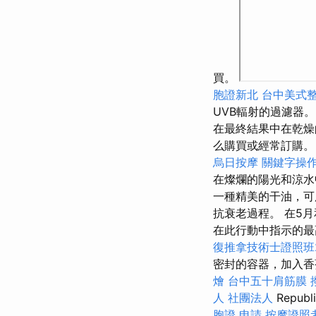
買。
胞證新北
台中美式
UVB輻射的過濾器
在最終結果中在乾燥
么購買或經常訂購
烏日按摩
關鍵字操
在燦爛的陽光和涼水
一種精美的干油，可
抗衰老過程。 在5
在此行動中指示的最
復推拿技術士證照班2
密封的容器，加入香
燴
台中五十肩筋膜
人 社團法人
Repu
胞證 申請
按摩證照