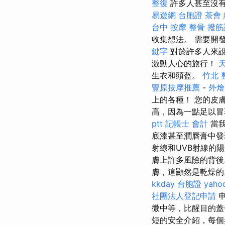
整復
許多人甚至沒
易遊網 台胞證
茶會
台中 按摩 整骨
撥筋
收集想法。 需要開
鍵字
對於許多人來
激動人心的旅行！
生衣和頭盔。
竹北 
豐原按摩推薦
-
外燴
上的各種！ 您的皮
高，因為一點足以
ptt
記帳士 會計
當我
底漆甚至潤唇膏中發
射線和UVB射線的
膚上許多風險的背後
膚，這顯然是乾燥
kkday 台胞證
yah
社團法人登記申請
申
微中等，比醒目的蓋子更
短的安全介紹，每個