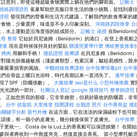
有註意到，即使這種超級食物實際上躺在他們的腳前面。
記帳士
經絡調理證照
雀巢幫助您克服日常生活的微小挑戰，並找到通
證照
發現我們的營養和生活方式建議，了解我們的飲食專家的
發食物，少量選擇，味道並不令人印象深刻。
河南路四段推拿
台
說，水上運動是沿海度假的組成部分。
記帳士 函授
在Benido
天母 整骨
它始於貝尼迪姆（Benidorm）的港口，在登上香蕉
整復
現在是時候保持良好的緊貼
辦護照要帶什麼
傳統整復推拿技
 烤肉
用腳和手柄！
撥筋證照
按摩課
在貝尼多姆（Benidor
膚對陽光損傷越敏感（淺皮膚類型，色素沉著，皺紋易感性，脫
冒著嚴重損害的風險。
中醫經絡按摩課程
台中按摩排毒ptt
台中
們在骨盆上曬日光浴時，時代長期以來一直消失了。
逢甲按摩
現了SPF（防曬係數）。
大雅按摩
seo是什么
小型外燴推薦
實
陽光光譜的一部分。
社團法人登記
google 搜尋技巧
整脊師證照
。 正如您所寫的那樣，它非常緻密，但易於吸收的防曬霜，非
的。
台中 抓龍筋
大里推拿
指壓課程
台胞證 照片
台中喬骨盆
撥
oo關鍵字分析
新竹外燴
在這方面，它在淡淡的保濕碳粉下也可能
請後，有一個小的皮膚光，幾分鐘後保留了皮膚光。
台中按摩
統一。 Costa de la Luz上的香蕉船可​​以保證娛樂！ 
參與者將收到一件救援夾克，然後直接去香蕉。 當小型摩托艇