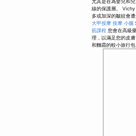
尤其是在為嬰兒和兒
線的保護層。 Vichy
多或加深的皺紋會
大甲按摩
按摩 小腿
筋課程
您會在高級藥
理，以滿足您的皮
和麵霜的較小旅行