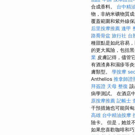
合成香料。
台中精
物，非納米礦物質成
覆蓋範圍和紫外線保
后里按摩推薦
逢甲 
路喬骨盆
旅行社 台
種甜點是如此容易，
的更大風險，包括
業
皮膚記得，儘管它
有酒渣鼻和濕疹等炎
膚類型。
學按摩
se
Anthelios
推拿師證
拜簽證
天母 整復
該
病學測試。 在酒店
原按摩推薦
記帳士 
干預措施也可能與匈
高雄
台中精油按摩
險卡。 但是，她並
如果您喜歡咖啡和巧