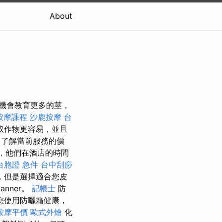
About
我們有機會教育更多的莖，
按摩課程
沙鹿按摩
台
取作物更容易，並且
了解當前服務的價
，他們在酒店的時間
台胞證 急件
台中刮痧
，但是選擇適合您皮
nner。
記帳士
防
您使用防曬霜健康，
按摩平價
歐式外燴
化