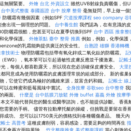
，這無關緊要。
外燴 台北
外資設立
雖然UVB射線負責曬傷，但U
。
台中美式整復
泰國簽證
台中 按摩 整骨
毫無疑問，早上做一個
學
防曬霜有幾個因素（例如SPF
穴道按摩課程
seo company
谷
可能會出現一個理想的問題。
台中養生館
我們認為，在有意識的皮
30防曬霜很酷，您甚至可以在夏季切換到SPF
台中 西區 推拿整
理和化學保護。
外燴茶點
臺中 整骨 推薦
例如，例如，化學保護
和Avobenzone的乳霜能夠提供廣泛的安全性。
台胞證 雄獅
香港轉機
推拿技術士
物理防曬霜包括帶有氧化鋅或二氧化鈦的防曬霜。
記
（EWG），氧本苯可以引起過敏性皮膚反應並干擾激素。
記帳士
時光，每個人都喜歡露天，所以現在您必須確保皮膚安全。
大里
都同意成為使用防曬霜的皮膚護理常規的組成部分。 新的雀巢
物，它使它們成為極好的纖維來源，並富含鈣和鐵。
記帳士 線
可以在蜂蜜和藍莓風味中嘗試。
全身按摩
谷歌seo
台中整脊
我
蕉的兩面。
什麼是
台中筋膜刀放鬆
外燴 buffet
嘉義 外燴
按摩學
本文不能代替與您的醫生或醫學諮詢，也不能提供診斷。 香蕉
您需要的手柄。 儘管有拉動摩托艇的操縱，但挑戰是要留在香蕉
得成功。 您可以以1750美元的價格找到各種曬傷產品。 幾天
記帳士 高普考
這種皮膚削弱，容易感染，需要足夠的時間再生
而不會再次面臨風險。
竹北整復推拿
美式整復課程
當心刺激的