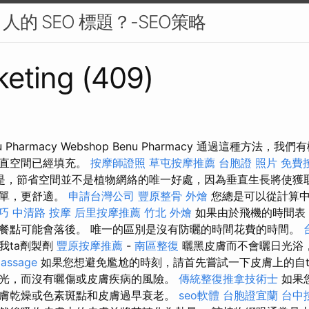
的 SEO 標題？-SEO策略
eting (409)
Pharmacy Webshop Benu Pharmacy 通過這種方法，
垂直空間已經填充。
按摩師證照
草屯按摩推薦
台胞證 照片
免費
是，節省空間並不是植物網絡的唯一好處，因為垂直生長將使獲
簡單，更舒適。
申請台灣公司
豐原整骨
外燴
您總是可以從計算中
技巧
中清路 按摩
后里按摩推薦
竹北 外燴
如果由於飛機的時間表
餐點可能會落後。 唯一的區別是沒有防曬的時間花費的時間。
我ta劑製劑
豐原按摩推薦
-
南區整復
曬黑皮膚而不會曬日光浴
assage
如果您想避免尷尬的時刻，請首先嘗試一下皮膚上的自ta
光，而沒有曬傷或皮​​膚疾病的風險。
傳統整復推拿技術士
如果
膚乾燥或色素斑點和皮膚過早衰老。
seo軟體
台胞證宜蘭
台中