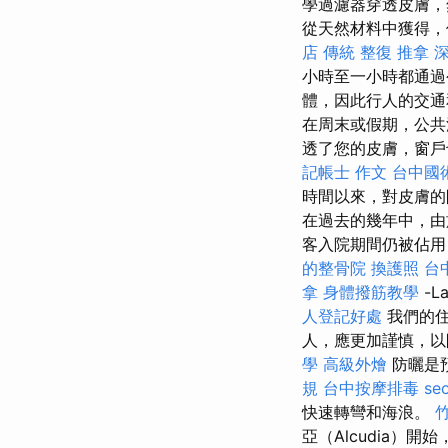
學過濾器穿透皮膚，
從天然材料中獲得，
店 傳統 整復 推拿 
小時至一小時都通
體，因此行人的交
在周末或假期，公共
透了您的皮膚，窗戶
記帳士 作文
台中國
時間以來，對皮膚的
在過去的幾年中，由
客入院期間仍被佔用
的整骨院
換護照
台
拿
身體撥筋教學
-L
人登記好處
我們的住
人，應更加謹慎，以
學
高級外燴
防曬是
規
台中按摩排毒
seo
快速轉彎和海浪。
亞（Alcudia）