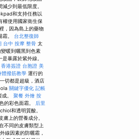
間減少到最低限度。
kpad和支持任務以
僅有權使用國家衛生保
裡，因為島上的藥物
陽霜。
台北整復師
期
台中 按摩 整骨
太
的變暖到曬黑到色素
一是暴露於紫外線。
。
香港簽證 台胞證
美
身體撥筋教學
運行的
一切都是超級，酒店
la
關鍵字優化
記帳
素製成。
聚餐 外燴
按
色的彩色面霜。
后里
hiol和透明質酸。
皮膚上的營養成分。
在不同的皮膚類型上
紫外線因素的防曬霜，