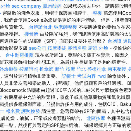
竹外燴
seo company
肌肉酸痛
如果您必須去戶外，請將這段時
心
穿鬆散的淺色衣服，用帽子保護頭和脖子。
整復
當您使用Coo
，我們會使用Cookie為您提供更好的用戶體驗。 但是，後者
，通常質量低。
台胞證台北
吳老師整復
不要將通常的藥物放在家
的價格獲得。
接骨所
由於陽光強烈，我們建議使用高防曬霜的太
何選擇最佳的防曬霜（SPF）面部以及要注意什麼？
台胞證 過
面都會影響皮膚
seo公司
按摩學徒
團體名稱
廚師 外燴
- 從愉快
險。
台中刮痧推薦
現在眾所周知，發現的皮膚正在變老，原因之
鮮花和裝飾植物的理想工具，為最佳生長提供了足夠的穩定性
外燴擺盤
按摩證照
推拿師
新竹 按摩
竹北 整復推拿
南屯整復
發，這對於運行植物非常重要。
記帳士 考試內容
rwd
除食物外，
人員非常友善和樂於助人，很明顯，他們照顧客戶的舒適感。 Bio
Biocosmotic防曬霜由超過100平方米的非納米尺寸礦物質色
骨
有機產品中允許的甜菜根，覆盆子或其他草藥物質和氧化鐵顏
曬霜提供多種保濕面霜，並提供許多有用的成分，包括Q10，Bakuc
士 報名費
護照換發
請注意，您選擇帶有SPF的面霜，其中包含
膚乾燥，油膩，正常或皮膚類型的結合。
北區按摩
各種保濕霜
這一點，然後再與選定的SPF塗抹奶油。 確保選擇具有正確的