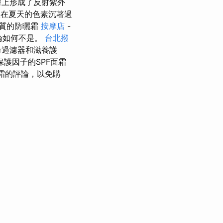
膚上形成了反射紫外
還是您在夏天的色素沉著過
質的防曬霜
按摩店
-
論如何不是。
台北撥
命過濾器和滋養護
護因子的SPF面霜
霜的評論，以免購