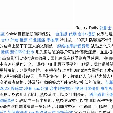
Revox Daily
記帳士
整復
Shield目標是防曬和保濕。
台胞證 代辦
台中 撥筋
化學防曬
。
台中 外燴 推薦
竹北腰痛
學按摩
塗抹後，30毫升防曬霜不會
的皮膚上留下了宜人的光澤層。
經絡按摩課程費用
缺點是您只
。
撥筋 新竹縣竹北市
毛孔更油膩的客戶可能會導致痤瘡，並且根
作
高熱量可以增強這種效果，因此建議在秋季到春季使用。 整個
中有趣的動作組合。 最後但並非最不重要的一點是，我們還希
用於臉部，頭髮和身體。 有機荷荷巴油和Buriti油含量增強了
月和6月初的最後幾天，星星聚集在一起，將激動人心的精力帶入您
高消費者價格，涉及該行動的藥房可能會決定較低的價格。
記帳
023
撥筋堂 地圖
seo公司
台中體態矯正
搜尋引擎優化
養生整
蕉皮，然後用水倒倒，然後蓋住，以免到達陽光。
護照過期
記
撥筋課程
允許站立一個半星期，然後過濾並可以在灌溉過程中使用。
blic礦物運動防曬棒是一隻殘酷，珊瑚礁友好，生物學上可降解
考試
菲律賓簽證
seo保證第一頁
撥筋美容
它不含化學活性成分