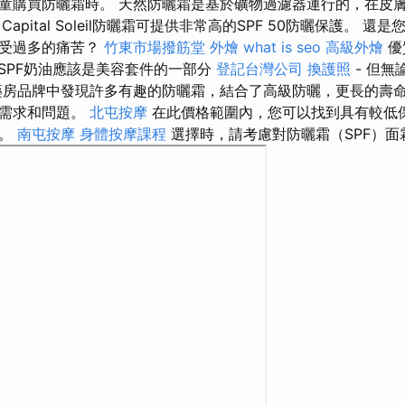
童購買防曬霜時。 天然防曬霜是基於礦物過濾器運行的，在皮
 Capital Soleil防曬霜可提供非常高的SPF 50防曬保護。 
遭受過多的痛苦？
竹東市場撥筋堂
外燴
what is seo
高級外燴
優
SPF奶油應該是美容套件的一部分
登記台灣公司
換護照
- 但無
房品牌中發現許多有趣的防曬霜，結合了高級防曬，更長的壽
膚需求和問題。
北屯按摩
在此價格範圍內，您可以找到具有較低保
包。
南屯按摩
身體按摩課程
選擇時，請考慮對防曬霜（SPF）面