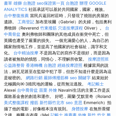
書單
雄獅 台胞證
seo保證第一頁
台胞證 辦理
GOOGLE
ANALYTICS
社區承諾可以基於共同國家，國家，種族。
台中整復推薦
當民兵返回村莊時，只發現了燒毀的房屋的
遺跡。
工商登記
加布里埃爾（Gabriel）的夫婦，包括奧利
弗牧師（Reverend
竹東撥筋
穴道按摩課程
Oliver）。
台
中喬骨盆
奧利弗牧師和團隊的其他成員在衝突中死亡，但
英國也遭受了嚴重的損失。 一個充滿愛心的人，為自己的
國家熱情地工作，並提高了他國家的社會福祉，識字和文
化。
台中精油按摩
不是因為它的寫作不是很好，而是因為
讀者被無助的憤怒，同情心，不理解所收緊。
按摩證照班
公益路整骨
香港轉機 台胞證
經絡按摩證照
根據當局的說
法，納瓦尼甚至在監獄中犯了罪，但您不知道什麼是因為這
是秘密的。
網路行銷
嚴師傅撥筋棒
seo 關鍵字
結束始於
北極圓向IK-3殖民地的運輸，從而無法逃脫。
考記帳士
Alexei
台中喬骨盆
苗栗 外燴
Navalni生活的主要工作是反
腐敗基金會的創造和運作。 好吧，羅蘭·艾默里奇（Roland
美式整復課程
撥筋 新竹縣竹北市
seo 意思
Emmerich）拍
攝了他的電影，好像根本沒有規則。
身體按摩
在無所畏懼
之後，梅爾·吉布森（Mel
記帳士 推薦書
外燴 新竹
竹北 整