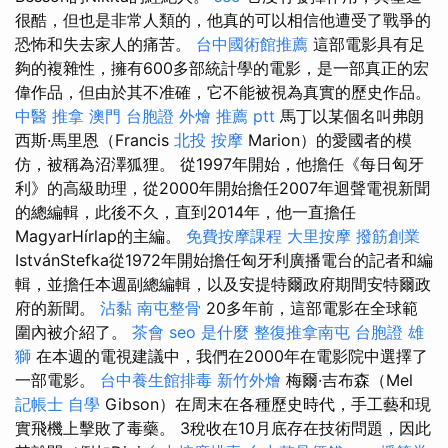
很酷，但也是非常人類的，他真的可以相信他遭受了戰爭的
恐怖和失去家人的痛苦。
台中國術館推薦
這部電影具有足
夠的複雜性，擁有600多部統計學的電影，是一部真正的宏
偉作品，但由於其不准確，它不能被視為真實的歷史作品。
中醫 推拿
澳門 台胞證
外燴 推薦 ptt
馬丁以某個名叫弗朗
西斯·馬里恩（Francis
北投 按摩
Marion）的愛國者的模
仿，被稱為沼澤狐狸。 從1997年開始，他擔任《每日匈牙
利》的高級助理，從2000年開始擔任2007年迴聲電視新聞
的總編輯，此後不久，直到2014年，他一直擔任
MagyarHírlap的主編。
免費按摩課程
大里按摩
撥筋創業
IstvánStefka從1972年開始擔任匈牙利廣播電台的記者和編
輯，並擔任本週副總編輯，以及安提特爾政府期間安特爾政
府的新聞。
沾黏
南屯整骨
20多年前，這部電影在全球範
圍內被介紹了。
茶會
seo 是什麼
整復推拿南屯
台胞證 雄
獅
在本週的電視建議中，我們在2000年在電影院中選擇了
一部電影。
台中養生館排毒
新竹外燴
梅爾·吉布森（Mel
記帳士 自學
Gibson）在周末在各種歷史時代，手工藝和現
實飛機上擊敗了毒藥。 3稅收在10月底存在技術問題，因此