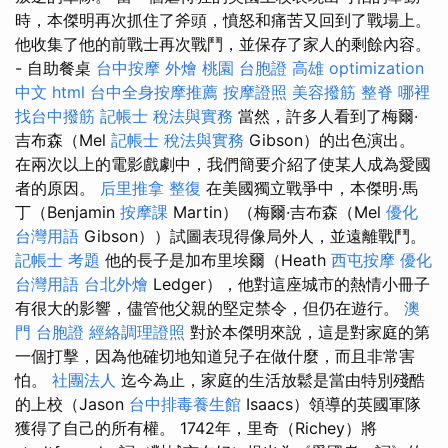
時，本傑明再次抓住了斧頭，憤怒和痛苦又回到了戰場上。
他收集了他的前戰士再次戰鬥，並保存了家人的剩餘內容。
- 自助餐桌
台中按摩
外燴 桃園
台胞證 高雄
optimization
中文
html
台中全身按摩推薦
按摩證照
美容撥筋
整脊
哪裡
找台中撥筋
記帳士 稅法與實務
當然，許多人看到了梅爾·
吉布森（Mel
記帳士 稅法與實務
Gibson）的出色演出。
在兩次以上的電影戲劇中，我們簡要介紹了使某人成為愛國
者的原因。
后里推拿
整復
在美國獨立戰爭中，本傑明·馬
丁（Benjamin
按摩課
Martin）（梅爾·吉布森（Mel
優化
台灣用語
Gibson））試圖表現得像局外人，並遠離戰鬥。
記帳士 考題
他的長子是加布里埃爾（Heath
西屯按摩
優化
台灣用語
台北外燴
Ledger），他對這座城市的熱情小冊子
有很大的影響，儘管他父親的堅定禁令，但仍在遊行。
澳
門 台胞證
經絡調理證照
對於本傑明來說，這是對家庭的第
一個打擊，因為他確切地知道兒子在做什麼，而且非常害
怕。
社團法人
迄今為止，家庭的生活放鬆是當由特別殘酷
的上校（Jason
台中排毒養生館
Isaacs）領導的英國軍隊
獲得了自己的所有權。 1742年，里奇（Richey）將