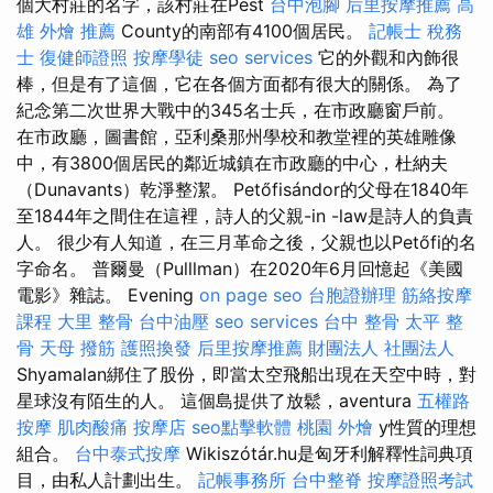
個大村莊的名字，該村莊在Pest
台中泡腳
后里按摩推薦
高
雄 外燴 推薦
County的南部有4100個居民。
記帳士 稅務
士
復健師證照
按摩學徒
seo services
它的外觀和內飾很
棒，但是有了這個，它在各個方面都有很大的關係。 為了
紀念第二次世界大戰中的345名士兵，在市政廳窗戶前。
在市政廳，圖書館，亞利桑那州學校和教堂裡的英雄雕像
中，有3800個居民的鄰近城鎮在市政廳的中心，杜納夫
（Dunavants）乾淨整潔。 Petőfisándor的父母在1840年
至1844年之間住在這裡，詩人的父親-in -law是詩人的負責
人。 很少有人知道，在三月革命之後，父親也以Petőfi的名
字命名。 普爾曼（Pulllman）在2020年6月回憶起《美國
電影》雜誌。 Evening
on page seo
台胞證辦理
筋絡按摩
課程
大里 整骨
台中油壓
seo services
台中 整骨
太平 整
骨
天母 撥筋
護照換發
后里按摩推薦
財團法人 社團法人
Shyamalan綁住了股份，即當太空飛船出現在天空中時，對
星球沒有陌生的人。 這個島提供了放鬆，aventura
五權路
按摩
肌肉酸痛
按摩店
seo點擊軟體
桃園 外燴
y性質的理想
組合。
台中泰式按摩
Wikiszótár.hu是匈牙利解釋性詞典項
目，由私人計劃出生。
記帳事務所
台中整脊
按摩證照考試