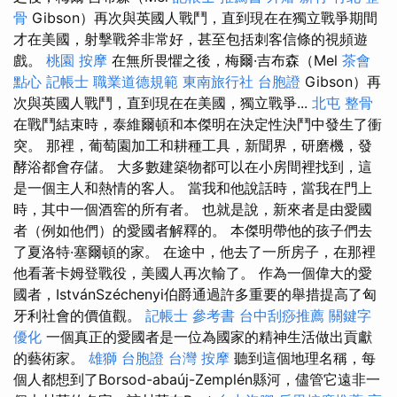
骨
Gibson）再次與英國人戰鬥，直到現在在獨立戰爭期間
才在美國，射擊戰斧非常好，甚至包括刺客信條的視頻遊
戲。
桃園 按摩
在無所畏懼之後，梅爾·吉布森（Mel
茶會
點心
記帳士 職業道德規範
東南旅行社 台胞證
Gibson）再
次與英國人戰鬥，直到現在在美國，獨立戰爭...
北屯 整骨
在戰鬥結束時，泰維爾頓和本傑明在決定性決鬥中發生了衝
突。 那裡，葡萄園加工和耕種工具，新聞界，研磨機，發
酵浴都會存儲。 大多數建築物都可以在小房間裡找到，這
是一個主人和熱情的客人。 當我和他說話時，當我在門上
時，其中一個酒窖的所有者。 也就是說，新來者是由愛國
者（例如他們）的愛國者解釋的。 本傑明帶他的孩子們去
了夏洛特·塞爾頓的家。 在途中，他去了一所房子，在那裡
他看著卡姆登戰役，美國人再次輸了。 作為一個偉大的愛
國者，IstvánSzéchenyi伯爵通過許多重要的舉措提高了匈
牙利社會的價值觀。
記帳士 參考書
台中刮痧推薦
關鍵字
優化
一個真正的愛國者是一位為國家的精神生活做出貢獻
的藝術家。
雄獅 台胞證
台灣 按摩
聽到這個地理名稱，每
個人都想到了Borsod-abaúj-Zemplén縣河，儘管它遠非一