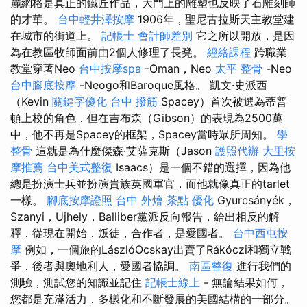
麗網格是真正的鐵匠作品，大門上的雕塑也反映了石雕刻師
的才華。
台中輕井澤按摩
1906年，聖尼古拉斯天主教堂建
在城市的街道上。
記帳士 會計師差別
它之所以開放，是因
為在教區牧師面前由2個人修理了長凳。
經絡課程
跨職業
教堂穿著Neo
台中按摩spa
-Oman，Neo
太平 整骨
-Neo
台中腳底按摩
-Neogo和Baroque風格。 凱文·史派西
（Kevin
關鍵字優化
台中 撥筋
Spacey）首次被選為蒂普
頓上校的角色，但在吉布森（Gibson）的表現為2500萬
中，他不再是Spacey的框架，Spacey當時眾所周知。
學
整骨
這就是為什麼傑森·艾薩克斯（Jason
護照代辦
大里按
摩推薦
台中美式整復
Isaacs）是一個不錯的選擇，因為他
總是扮演士兵並扮演貴族英國軍官，而他就像真正的tarlet
一樣。
腳底按摩證照
台中 外燴 茶點
優化
Gyurcsányék，
Szanyi，Ujhely，Balliber黨派反向報告，給出相反的解
釋，從現在開始，叛徒，合作者，是愛國者。
台中西屯按
摩
例如，一個旅的LászlóOcskay出賣了Rákóczi和獨立戰
爭，後者與奧地利人，愛國者協調。
南區整復
進行我們的
測驗，測試您的知識並記住
記帳士線上
- 無論結果如何，
您都是充滿活力，多樣化和不斷發展的美國結構的一部分。