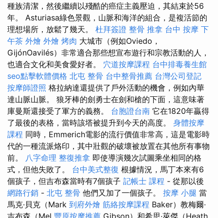
種族清潔，然後繼續以殘酷的癌症主義壓迫，其結束於56
年。 Asturiasa綠色景觀，山脈和海洋的組合，是複活節的
理想場所，放鬆了幾天。
杜拜簽證
整骨 推拿
台中 按摩
下
午茶 外燴
外燴 烤肉
大城市（例如Oviedo，
GijónOavilés）非常適合那些想宣布遊行和宗教活動的人，
也適合文化和美食愛好者。
穴道按摩課程
台中排毒養生館
seo點擊軟體價格
北屯 整骨
台中整骨推薦
台灣公司登記
按摩師證照
格拉納達還提供了戶外活動的機會，例如內華
達山脈山脈。 狼牙棒的劍勇士在劍和槍的下面，這意味著
庫曼斯還接受了軍方的義務。
台胞證台南
它在1820年贏得
了最後的表格，當時該塔被提升到今天的高度。
身體按摩
課程
同時，Emmerich電影的流行價值非常高，這是電影時
代的一種流派烙印，其中壯觀的破壞被放置在其他所有事物
前。
八字命理 整復推拿
即使導演幾次試圖乘坐相同的格
式，但他失敗了。
台中美式整復
根據情況，馬丁本來有6
個孩子，但吉布森當時有7個孩子
記帳士 課程
- 從那以後
網路行銷
-
北屯 整骨
他們又加了一個孩子。
按摩 小腿
當
馬克·貝克（Mark
到府外燴
筋絡按摩課程
Ba​​ker）教梅爾·
吉布森（Mel
豐原按摩推薦
Gibson）和希思·萊傑（Heath