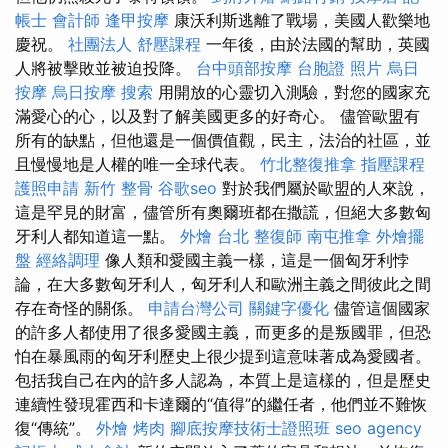
帳士 會計師
逢甲按摩
康沃利斯逃離了戰場，美國人歡樂地
慶祝。
社團法人
舒壓課程
一年後，由於法國的幫助，英國
人將被擊敗並被迫投降。
台中頭部按摩
台胞證 照片
烏日
按摩
烏日按摩
搜索
用開放的心靈切入測驗，對您的國家充
滿愛心的心，以及對了解美國更多的好奇心。 儘管歐盟有
所有的缺點，但他還是一個價值觀，民主，法治的社區，並
且慢慢地是人權的唯一全球代表。
竹北整復推拿
指壓課程
護照申請
新竹 整骨
谷歌seo
對於我們屬於歐盟的人來說，
這是罕見的財富，儘管所有奧爾班都在撒謊，但絕大多數匈
牙利人都知道這一點。
外燴 台北
整復師
南屯推拿
外燴擺
盤
經絡調理
像人類和愛國主義一樣，這是一個匈牙利悖
論，在大多數匈牙利人，匈牙利人和歐洲主義之間彼此之間
存在奇怪的關係。
申請台灣公司
關鍵字優化
儘管這個國家
的許多人都使用了很多愛國主義，而更多的是叛國罪，但恐
怕在暴風雨的匈牙利歷史上很少提到這意味著成為愛國者。
包括我自己在內的許多人認為，本質上是這樣的，但是歷史
連續性發現霍西和卡達爾的“值得”的繼任者，他們並不難恢
復“傳統”。
外燴 烤肉
腳底按摩技術士證照班
seo agency