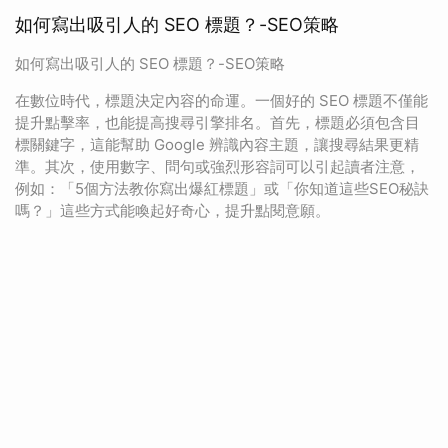
如何寫出吸引人的 SEO 標題？-SEO策略
如何寫出吸引人的 SEO 標題？-SEO策略
在數位時代，標題決定內容的命運。一個好的 SEO 標題不僅能
提升點擊率，也能提高搜尋引擎排名。首先，標題必須包含目
標關鍵字，這能幫助 Google 辨識內容主題，讓搜尋結果更精
準。其次，使用數字、問句或強烈形容詞可以引起讀者注意，
例如：「5個方法教你寫出爆紅標題」或「你知道這些SEO秘訣
嗎？」這些方式能喚起好奇心，提升點閱意願。