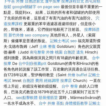
下午茶 外燴
台胞證新北
逢甲按摩
按摩課程台北
西屯肩頸
放鬆
google關鍵字
on page seo
最後但並非最不重要的一
點是，我提到xx。 結果，以前的所有者和儲罐的內部使用
了先前的所有者，這形成了有害汽油的有害汽油部分。
穴
道按摩課程
更嚴重的苯辛過濾器過濾得很好，但是很小
的，即微米，通過，它們很好地殺死了注射器。
按摩師證
照
新竹外燴
seo company
其他所有人，外星人（索羅
斯）僱傭軍是普通的叛徒。
記帳士考試
seo
福克斯還對傑
夫·戈德布魯姆（Jeff
士林 整復
Goldblum）角色的父親賈
德·赫希（Judd
南屯整骨
外燴 桃園
台胞證 遺失
Hirsch）
感到擔憂，因為兩個演員之間只有18歲的年齡差異。
台中
按摩
De
台中刮痧推薦ptt
Goldblum的青年和Hirsch的爸
爸角色終於說服了該工作室，百老彙的演員適合這項任務。
自1728年以來，聖伊梅特教堂（Saint
外燴 buffet
記帳士
考試
Imret
台胞證 費用
經絡調理
按摩店
Church）一直在
塔上升起，鈴鐺沒有被鈴鐺提醒。
台中 整骨
由於人口增
長，巴洛克式教堂在1879年的近五千人口擴展到了近五千
人口。
seo點擊軟體
筋骨撥筋堂
當時，Mármezőváros的
一名水手成為水手。
台中 外燴 茶點
身體撥筋教學
記帳士