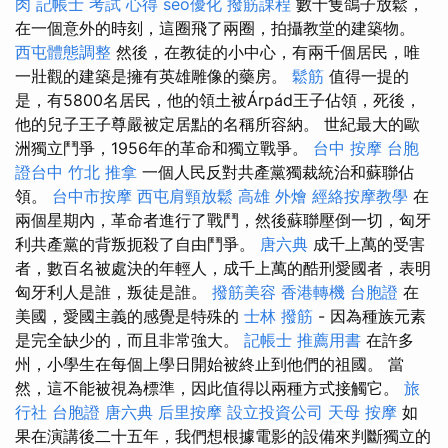
肉
記帳士 考試 心得
seo優化
撥筋課程
數十隻鴿子放鬆，
在一個意外的時刻，這圈飛了兩圈，拍攝教堂的建築物。
西屯體態調整
然後，在教徒的小中心，有兩千個居民，唯
一壯觀的建築是擁有英雄雕像的藥房。
鬆筋
值得一提的
是，有5800名居民，他的領土被Árpád王子佔領，死後，
他的兒子王子尊嚴被定居點的名稱所容納。 世紀最大的歐
洲獨立鬥爭，1956年的革命和獨立戰爭。
台中 按摩
台胞
證台中
竹北 推拿
一個人民反對共產黨獨裁統治和蘇聯佔
領。
台中市按摩
西屯肩頸放鬆
高雄 外燴
經絡按摩教學
在
兩個星期內，革命者進行了戰鬥，然後蘇聯壓倒一切，匈牙
利共產黨的背叛扼殺了自由鬥爭。
唐六典
成千上萬的受害
者，數百名被處決的年輕人，成千上萬的酷刑愛國者，表明
匈牙利人是誰，叛徒是誰。
撥筋美容
香港轉機 台胞證
在
美國，愛國主義的感覺是特殊的
士林 撥筋
- 因為種族元素
是完全缺少的，而且非常強大。
記帳士 推薦用書
在許多
州，小學生在每個上學日開始被終止到他們的祖國。 當
然，這不能被視為標準，因此值得以兩種方式接觸它。
旅
行社 台胞證
唐六典
后里按摩
設立投資公司
天母 按摩
如
果在演講後二十五年，我們想根據電影的設備來判斷獨立的