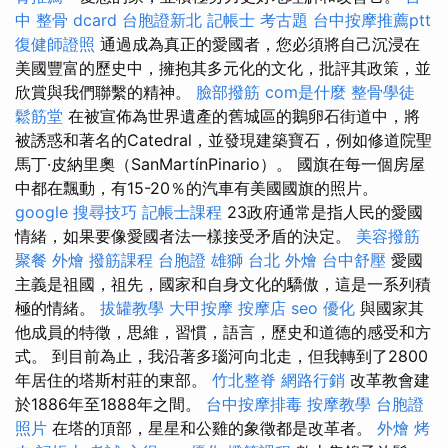
中 整骨 dcard
台胞證新北
記帳士 考古題
台中按摩推薦ptt
復健師證照
通過成為真正的愛國者，您必須將自己沉浸在
美國豐富的歷史中，擁抱其多元化的文化，批評其政策，並
欣賞與我們聯繫的精神。
臉部撥筋
com是什麼
整骨學徒
鬆筋堂
在被宣佈為世界遺產的舊城區的鵝卵石街道中，將
被誘惑和著名的Catedral，並發現建築寶石，例如修道院聖
馬丁·皮納里奧（SanMartínPinario）。 國旗在每一個房屋
中都在飄動，有15-20％的汽車有美國國旗的照片。
google 搜尋技巧
記帳士課程
23政府通常是指人民的愛國
情緒，如果要像愛國者法一樣接受矛盾的決定。
美容撥筋
聚餐 外燴
撥筋課程
台胞證 雄獅
台北 外燴
台中舒壓
愛國
主義是祖國，祖先，國家和自身文化的驕傲，這是一系列積
極的情緒。
拔罐教學
大甲按摩
按摩店
seo 優化
與國家其
他成員的特徵，思維，習慣，語言，歷史和道德的感受和方
式。 到目前為止，我沿著多瑙河向北走，但我轉到了2800
年居住的塔斯村莊的東部。
竹北整脊
網路行銷
改革教會建
於1886年至1888年之間。
台中按摩排毒
按摩教學
台胞證
照片
在塔的頂部，星星和公雞的象徵都是改革者。
外燴 烤