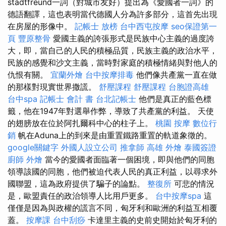
stadtfreund一詞（對城市友好）提出為《愛國者一詞》的
德語翻譯，這也表明當代德國人分為許多部分，這首先出現
在房屋的形像中。
記帳士 放榜
台中西屯按摩
seo保證第一
頁
豐原整骨
愛國主義的誇張形式是民族中心主義的過度誇
大，即，當自己的人民的積極品質，民族主義的政治水平，
民族的感覺和沙文主義，當時對家庭的積極情緒與對他人的
仇恨有關。
宜蘭外燴
台中按摩排毒
他們像共產黨一直在做
的那樣對現實世界撒謊。
舒壓課程
舒壓課程
台胞證高雄
台中spa
記帳士 會計 書
台北記帳士
他們是真正的藍色標
籤，他在1947年對選舉作弊，導致了共產黨的利益。 天使
的翅膀放在位於阿扎爾科中心的柱子上。
桃園 按摩
數位行
銷
帆在Aduna上的到來是由重置鐵路重置的軌道象徵的。
google關鍵字
外國人設立公司
推拿師
高雄 外燴
泰國簽證
廚師 外燴
當今的愛國者面臨著一個困境，即與他們的同胞
領導該國的同胞，他們被迫代表人民的真正利益，以尋求外
國聯盟，這為政府提供了騙子的論點。
整復所
可悲的情況
是，歐盟責任的政治領導人比用戶更多。
台中按摩spa
這
僅僅是因為與政權的謊言不同，匈牙利和歐洲的利益互相覆
蓋。
按摩課
台中刮痧
卡達里主義的史前史開始於匈牙利的