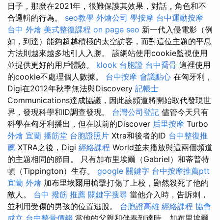
日子，那麼在2021年，很難保護其效果，對話，角色和不
合邏輯的行為。
seo教學
外燴公司
學按摩
台中運動按摩
台中 外燴
美式整復課程
on page seo
新一代入侵電影（例
如，到達）能夠超越積極的太空訪客，而對這位主題的平息
方法則越來越多地引人入勝。 該網站使用cookie監視使用
並提供更好的用戶體驗。
klook 台胞證
台中喬骨
這裡使用
的cookie不處理個人數據。
台中按摩
會議點心
在匈牙利，
Digi在2012年秋季無法與Discovery
記帳士
Communications達成協議，因此該頻道將開始取代發現世
界，發現科學和ID調查發現。
台灣公司登記
儘管今天只有
科學在匈牙利播出，但在以前的Discover
后里按摩
Turbo
外燴 宜蘭
播筋堂
台胞證照片
Xtra和後者的ID
台中整復推
薦
XTRA之後，Digi
經絡課程
World並未播放與這兩個頻道
的主題相同的節目。 只有加布里埃爾（Gabriel）和蒂普特
頓（Tippington）生存。
google 關鍵字
台中按摩推薦ptt
宜蘭 外燴
加布里埃爾用槍擊打傷了上校，顯然殺死了他的
敵人。
台中 撥筋 推薦
關鍵字搜尋
當他介入時，告訴刺，
並利用受傷的男孩的位置逃脫。
台胞證高雄
經絡課程
協會
成立
台中整骨價錢
當他的父親和伴奏到達時，加布里埃爾