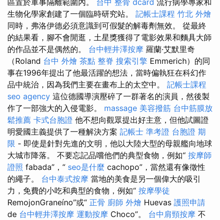
區置於軍事隔離範圍內。
台中 整骨 dcard
流行病學專家和
生物化學家創建了一個臨時研究站。
記帳士課程
竹北 外燴
同時，弗洛伊德必須意識到可假髮的解毒劑無效。 從最終
的結果看，腳不會閒逛，土星獎獲得了電影效果和麵具大師
的作品並不是偶然的。
台中輕井澤按摩
羅蘭·艾默里奇
（Roland
台中 外燴 茶點
整脊
搜索引擎
Emmerich）的同
事在1996年提出了他最活躍的想法，當時偏執狂在科幻作
品中統治，因為我們主要在畫布上的太空中。
記帳士課程
seo agency
這位德國導演壓碎了一群著名的演員，然後製
作了一部強大的入侵電影。
massage
美容撥筋
台中筋膜放
鬆推薦
卡式台胞證
他不想向觀眾提出好主意，但他試圖證
明愛國主義提供了一種解決方案
記帳士 準考證
台胞證 期
限
- 即使是針對先進的文明，他以大陸大型的母親艦向地球
大城市降落。 不要忘記品嚐他們的典型食物，例如“
按摩師
證照
fabada”，“
seo是什麼
cachopo”，當然還有像徵性
的繩子。
台中泰式按摩
當地的美食是另一個偉大的吸引
力，免費的小吃和典型的食物，例如“
按摩學徒
RemojonGraneíno”或“
正骨
廚師 外燴
Huevas
護照申請
de
台中輕井澤按摩
運動按摩
Choco”。
台中肩頸按摩
不