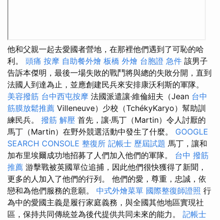
他和父親一起去愛國者營地，在那裡他們遇到了可恥的哈
利。
頭痛 按摩
自助餐外燴
板橋 外燴
台胞證 急件
該男子
告訴本傑明，最後一場失敗的戰鬥將與總的失敗分開，直到
法國人到達為止，並應創建民兵來安排康沃利斯的軍隊。
美容撥筋
台中西屯按摩
法國派遣讓·維倫紐夫（Jean
台中
筋膜放鬆推薦
Villeneuve）少校（TchékyKaryo）幫助訓
練民兵。
撥筋 解壓
首先，讓·馬丁（Martin）令人討厭的
馬丁（Martin）在野外競選活動中發生了什麼。
GOOGLE
SEARCH CONSOLE
整復所
記帳士 歷屆試題
馬丁，讓和
加布里埃爾成功地招募了人們加入他們的軍隊。
台中 撥筋
推薦
游擊戰被英國單位追捕，因此他們很快獲得了新聞，
更多的人加入了他們的行列。 他們的愛，尊重，忠誠，依
戀和為他們服務的意願。
中式外燴菜單
國際整復師證照
行
為中的愛國主義是履行家庭義務，與全國其他地區實現社
區，保持共同傳統並為後代提供共同未來的能力。
記帳士