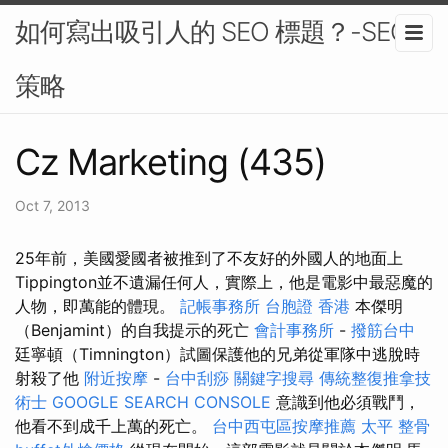
如何寫出吸引人的 SEO 標題？-SEO
策略
Cz Marketing (435)
Oct 7, 2013
25年前，美國愛國者被推到了不友好的外國人的地面上
Tippington並不遺漏任何人，實際上，他是電影中最惡魔的
人物，即萬能的體現。
記帳事務所
台胞證 香港
本傑明
（Benjamint）的自我提示的死亡
會計事務所
-
撥筋台中
廷寧頓（Timnington）試圖保護他的兄弟從軍隊中逃脫時
射殺了他
附近按摩
-
台中刮痧
關鍵字搜尋
傳統整復推拿技
術士
GOOGLE SEARCH CONSOLE
意識到他必須戰鬥，
他看不到成千上萬的死亡。
台中西屯區按摩推薦
太平 整骨