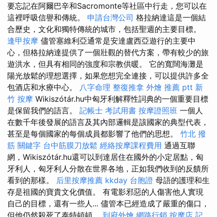
要忘記在阿爾巴辛和Sacromonte等社區中行走，您可以在
這裡呼吸信譽和傳統。
申請台灣公司
格拉納達這是一個結
合歷史，文化和獨特傳統的城市，包括聖週的主要目標。
逢甲按摩
儘管塞維利亞通常是安達盧西亞遊行的主要中
心，但格拉納達提供了一個壯觀的替代方案，帶有較少的旅
遊洪水，但具有相同的強度和宗教供暖。 它的寬闊海灘是
陽光放鬆的理想選擇，如果您想完全連接，可以提供許多全
包酒店和水療中心。
八字命理 整復推拿
外燴 推薦 ptt
新
竹 按摩
Wikiszótár.hu中匈牙利解釋性詞典的一個重要目標
是保留我們的語言。
記帳士 考試用書
按摩證照班
一個人
在數千年後發展的語言及其內部邏輯是該國家的典型代表，
甚至是每個國家的每個成員都影響了他們的思想。
竹北 撥
筋
關鍵字
台中筋膜刀放鬆
經絡按摩課程費用
通過互聯
網，Wikiszótár.hu還可以到達居住在國外的小定居點，匈
牙利人，匈牙利人分散在世界各地，正如我們收到的反饋所
看到的那樣。
后里按摩推薦
kkday 台胞證
母語的護理和生
存是祖國的寶貴文化價值。 有電影邪惡的人傷害他人實現
自己的目標，還有一些人... 儘管本已經造成了嚴重的傷口，
但他仍然殺死了泰特頓頓。
到府外燴
網路行銷
按摩店
記