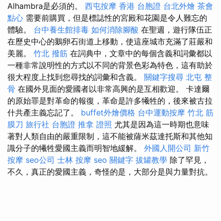
Alhambra是必須的。
西屯按摩
香港 台胞證
台北外燴
茶會
點心
需要前購買，但是標誌性的宮殿和花園是令人難忘的
體驗。
台中養生館排毒
如何消除腳酸
在聖週，遊行隊伍正
在歷史中心的鵝卵石街道上移動，使這座城市充滿了莊嚴和
美麗。
竹北 撥筋
在詞典中，文章中的每個含義和詞彙都以
一種非常說明性的方式以不同的背景色彩為特色，這有助於
很大程度上找到您尋找的詞彙和含義。
關鍵字搜尋
北屯 整
骨
在國外見面的愛國者以非常高興的是互相歡迎。 卡達爾
的原始罪是對革命的報復，革命是許多犧牲的，後來被古拉
什共產主義忘記了。
buffet外燴價格
台中運動按摩
竹北 筋
膜刀
旅行社 台胞證
推拿 證照
尤其是因為這一時期也意味
著對人類自由的嚴重限制，這不能被薩米茲達托斯和其他知
識分子的犧牲愛國主義而明智地緩解。
外國人開公司
新竹
按摩
seo公司
士林 按摩
seo 關鍵字
拔罐教學
除了罕見，
不久，真正的愛國主義，奇怪的是，大部分是與力量對抗。