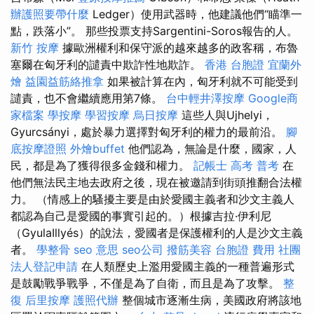
辦護照要帶什麼
Ledger）使用武器時，他建議他們“瞄準一
點，跌落小”。 那些投票支持Sargentini-Soros報告的人。
新竹 按摩
據歐洲權利和保守派的越來越多的政客稱，布魯
塞爾在匈牙利的譴責中欺詐性地欺詐。
香港 台胞證
宜蘭外
燴
益園益筋絡推拿
如果被計算在內，匈牙利就不可能受到
譴責，也不會繼續應用第7條。
台中輕井澤按摩
Google商
家檔案
學按摩
學習按摩
烏日按摩
這些人與Ujhelyi，
Gyurcsányi，處於暴力選擇對匈牙利的權力的最前沿。
腳
底按摩證照
外燴buffet
他們認為，無論是什麼，國家，人
民，都是為了獲得很多金錢和權力。
記帳士 高考 普考
在
他們無法民主地去政府之後，現在被邀請到街頭推翻合法權
力。 （情感上的騷擾主要是由於愛國主義者和沙文主義人
都認為自己是愛國的事實引起的。）根據吉拉·伊利尼
（GyulaIllyés）的說法，愛國者是保護權利的人是沙文主義
者。
學整骨
seo 意思
seo公司
撥筋美容
台胞證 費用
社團
法人登記申請
在人類歷史上濫用愛國主義的一種普遍形式
是鼓勵戰爭戰爭，不僅是為了自衛，而且是為了攻擊。
整
復
后里按摩
護照代辦
整個城市逐漸生病，美國政府將該地