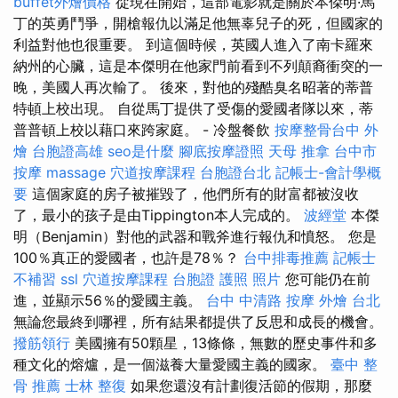
buffet外燴價格
從現在開始，這部電影就是關於本傑明·馬
丁的英勇鬥爭，開槍報仇以滿足他無辜兒子的死，但國家的
利益對他也很重要。 到這個時候，英國人進入了南卡羅來
納州的心臟，這是本傑明在他家門前看到不列顛裔衝突的一
晚，美國人再次輸了。 後來，對他的殘酷臭名昭著的蒂普
特頓上校出現。 自從馬丁提供了受傷的愛國者隊以來，蒂
普普頓上校以藉口來跨家庭。 - 冷盤餐飲
按摩整骨台中
外
燴
台胞證高雄
seo是什麼
腳底按摩證照
天母 推拿
台中市
按摩
massage
穴道按摩課程
台胞證台北
記帳士-會計學概
要
這個家庭的房子被摧毀了，他們所有的財富都被沒收
了，最小的孩子是由Tippington本人完成的。
波經堂
本傑
明（Benjamin）對他的武器和戰斧進行報仇和憤怒。 您是
100％真正的愛國者，也許是78％？
台中排毒推薦
記帳士
不補習
ssl
穴道按摩課程
台胞證 護照 照片
您可能仍在前
進，並顯示56％的愛國主義。
台中 中清路 按摩
外燴 台北
無論您最終到哪裡，所有結果都提供了反思和成長的機會。
撥筋領行
美國擁有50顆星，13條條，無數的歷史事件和多
種文化的熔爐，是一個滋養大量愛國主義的國家。
臺中 整
骨 推薦
士林 整復
如果您還沒有計劃復活節的假期，那麼