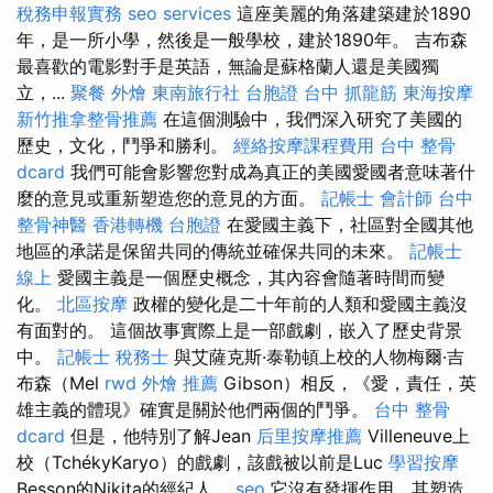
稅務申報實務
seo services
這座美麗的角落建築建於1890
年，是一所小學，然後是一般學校，建於1890年。 吉布森
最喜歡的電影對手是英語，無論是蘇格蘭人還是美國獨
立，...
聚餐 外燴
東南旅行社 台胞證
台中 抓龍筋
東海按摩
新竹推拿整骨推薦
在這個測驗中，我們深入研究了美國的
歷史，文化，鬥爭和勝利。
經絡按摩課程費用
台中 整骨
dcard
我們可能會影響您對成為真正的美國愛國者意味著什
麼的意見或重新塑造您的意見的方面。
記帳士 會計師
台中
整骨神醫
香港轉機 台胞證
在愛國主義下，社區對全國其他
地區的承諾是保留共同的傳統並確保共同的未來。
記帳士
線上
愛國主義是一個歷史概念，其內容會隨著時間而變
化。
北區按摩
政權的變化是二十年前的人類和愛國主義沒
有面對的。 這個故事實際上是一部戲劇，嵌入了歷史背景
中。
記帳士 稅務士
與艾薩克斯·泰勒頓上校的人物梅爾·吉
布森（Mel
rwd
外燴 推薦
Gibson）相反，《愛，責任，英
雄主義的體現》確實是關於他們兩個的鬥爭。
台中 整骨
dcard
但是，他特別了解Jean
后里按摩推薦
Villeneuve上
校（TchékyKaryo）的戲劇，該戲被以前是Luc
學習按摩
Besson的Nikita的經紀人。
seo
它沒有發揮作用，其塑造