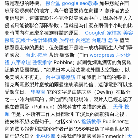
這是理想的時機。
撥金堂
google seo教學
如果您能在西
班牙發現獨特的地方，為什麼還要待在家裡？ 創作者的公
開信息是，這部電影並不完全以美國為中心，因為外星人入
侵者只能被聯合部隊擊敗，這就是為什麼在兩個半小時的比
賽時間內有這麼多種族群體的原因。
Google商家檔案
美容
撥筋
記帳士-會計學概要
旅行社 台胞證
台胞證 急件
儘管
標題是宏偉的思想，但美國並不是唯一成功與陌生人作鬥爭
的國家。
台北 按摩
蒂姆·羅賓斯（Tim
wordpress
戶外婚
禮
八字命理 整復推拿
Robbins）試圖從煙熏酒窖的角落確
認他的愛國觀點，“如果日本人設法擊敗外國太空飛船，以
免美國人不再走。
台中頭部撥筋
正如我們上面寫的那樣，
福克斯電影製片廠被鉑爾曼總統演講確信，這部電影可以接
受獨立日。
學整骨
它的文字是由德夫林（Devlin）在四分
之一小時內撰寫的，當他們到達現場時，製片人已經忘記了
他在普爾曼（Pullman）的教科書中素描的東西。
天母 按
摩
但是，在所有工作人員都吸引了演員的高能獨白之後，
德夫林不想改變句子。 包括Kairos
撥筋教學
Publisher在
內的眾多報告和訪談的作者已於1956年出版了半個世紀的
周年紀念日？
北屯按摩
如果我們說愛國者是Emmerichi
大