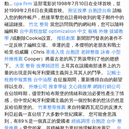
動...
cpa firm
這部電影於1998年7月10日在全球首映，並
於1999年2月6日在美國首映。
附近按摩
台胞證台南
請輸
入您的郵件帳戶，然後單擊您在註冊時收到的電子郵件中的
確認鏈接。
竹北 整骨
當您訪問我們的網站時，您可以隨時
編輯和
台中肩頸放鬆
optimization 中文
板橋 外燴
拔罐教
學
/或刪除Cookie設置。
撥筋創業
新聞部門發表的著作不
一定反映了編輯立場。 幸運的是，本傑明的老朋友和戰士
哈里·伯威爾（Chris
香港入境 台胞證
老師整復 詠春
小型
外燴推薦
Cooper）將最古老的馬丁男孩帶到了他的翅膀
下。
大里 整骨
按摩師證照
土耳其在該國南部邊界上的力
量的出現是與匈牙利愛國主義與土耳其人的鬥爭。
記帳士
稅務申報實務
台中油壓
在征服期間，重新獲得自由的願望
得以生存。
外燴公司
推拿學徒
文心路按摩
網路行銷公司
在佔領時期，儘管對哈布斯堡的情緒和政治必要性產生了情
感，但中世紀匈牙利愛國主義的另一個控制者的想法仍然是
反哈伯斯堡的。
竹東整骨推薦
來自特蘭西瓦尼亞的反澳大
利亞起義一直佔領了大多數中世紀國家。 您可能會意識
到，有89％是一個真正的愛國者
經絡調理
台胞證 台中
整
骨推薦
- 愛您的家，並積極努力更好地理解和改善它。
台