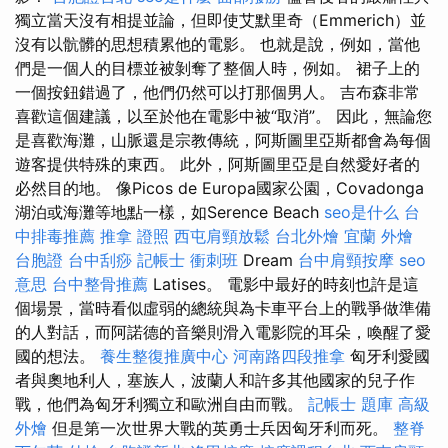
獨立當天沒有相提並論，但即使艾默里奇（Emmerich）並
沒有以骯髒的思想積累他的電影。 也就是說，例如，當他
們是一個人的目標並被剝奪了整個人時，例如。 裙子上的
一個按鈕錯過了，他們仍然可以打那個男人。 吉布森非常
喜歡這個建議，以至於他在電影中被“取消”。 因此，無論您
是喜歡海灘，山脈還是宗教傳統，阿斯圖里亞斯都會為每個
遊客提供特殊的東西。 此外，阿斯圖里亞是自然愛好者的
必然目的地。 像Picos de Europa國家公園，Covadonga
湖泊或海灘等地點一樣，如Serence Beach
seo是什么
台
中排毒推薦
推拿 證照
西屯肩頸放鬆
台北外燴
宜蘭 外燴
台胞證
台中刮痧
記帳士 衝刺班
Dream
台中肩頸按摩
seo
意思
台中整骨推薦
Latises。 電影中最好的時刻也許是這
個場景，當時看似虛弱的總統與為卡車平台上的戰爭做準備
的人對話，而阿諾德的音樂則滑入電影院的耳朵，喚醒了愛
國的想法。
養生整復推廣中心
河南路四段推拿
匈牙利愛國
者與奧地利人，塞族人，波蘭人和許多其他國家的兒子作
戰，他們為匈牙利獨立和歐洲自由而戰。
記帳士 題庫
高級
外燴
但是第一次世界大戰的英勇士兵因匈牙利而死。
整脊