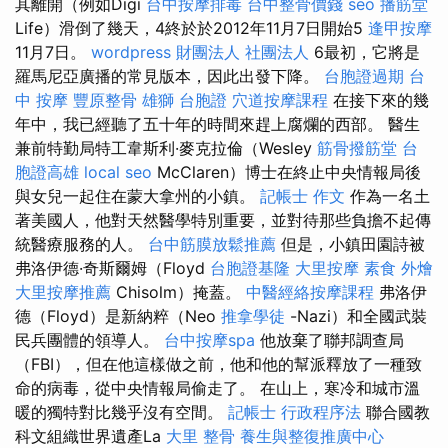
其離開（例如Digi
台中按摩排毒
台中整骨價錢
seo
播筋堂
Life）滑倒了幾天，4終於於2012年11月7日開始5
逢甲按摩
11月7日。
wordpress
財團法人 社團法人
6最初，它將是
羅馬尼亞廣播的常見版本，因此出發下降。
台胞證過期
台
中 按摩
豐原整骨
雄獅 台胞證
穴道按摩課程
在接下來的幾
年中，我已經聽了五十年的時間來趕上腐爛的西部。 醫生
兼前特勤局特工韋斯利·麥克拉倫（Wesley
筋骨撥筋堂
台
胞證高雄
local seo
McClaren）博士在終止中央情報局後
與女兒一起住在蒙大拿州的小鎮。
記帳士 作文
作為一名土
著美國人，他對天然醫學特別重要，並對待那些負擔不起傳
統醫療服務的人。
台中筋膜放鬆推薦
但是，小鎮田園詩被
弗洛伊德·奇斯爾姆（Floyd
台胞證基隆
大里按摩
素食 外燴
大里按摩推薦
Chisolm）掩蓋。
中醫經絡按摩課程
弗洛伊
德（Floyd）是新納粹（Neo
推拿學徒
-Nazi）和全國武裝
民兵團體的領導人。
台中按摩spa
他放棄了聯邦調查局
（FBI），但在他這樣做之前，他和他的幫派釋放了一種致
命的病毒，從中央情報局偷走了。 在山上，寒冷和城市溫
暖的獨特對比幾乎沒有空間。
記帳士 行政程序法
聯合國教
科文組織世界遺產La
大里 整骨
養生與整復推廣中心