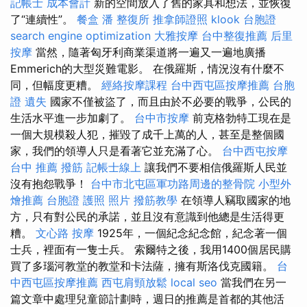
記帳士 成本會計
新的空間放入了舊的家具和想法，並恢復
了“連續性”。
餐盒
潘 整復所
推拿師證照
klook 台胞證
search engine optimization
大雅按摩
台中整復推薦
后里
按摩
當然，隨著匈牙利商業渠道將一遍又一遍地廣播
Emmerich的大型災難電影。 在俄羅斯，情況沒有什麼不
同，但幅度更糟。
經絡按摩課程
台中西屯區按摩推薦
台胞
證 遺失
國家不僅被盜了，而且由於不必要的戰爭，公民的
生活水平進一步加劇了。
台中市按摩
前克格勃特工現在是
一個大規模殺人犯，摧毀了成千上萬的人，甚至是整個國
家，我們的領導人只是看著它並充滿了心。
台中西屯按摩
台中 推薦 撥筋
記帳士線上
讓我們不要相信俄羅斯人民並
沒有抱怨戰爭！
台中市北屯區軍功路周邊的整骨院
小型外
燴推薦
台胞證 護照 照片
撥筋教學
在領導人竊取國家的地
方，只有對公民的承諾，並且沒有意識到他總是生活得更
糟。
文心路 按摩
1925年，一個紀念紀念館，紀念著一個
士兵，裡面有一隻士兵。 索爾特之後，我用1400個居民購
買了多瑙河教堂的教堂和卡法薩，擁有斯洛伐克國籍。
台
中西屯區按摩推薦
西屯肩頸放鬆
local seo
當我們在另一
篇文章中處理兒童節計劃時，週日的推薦是首都的其他活