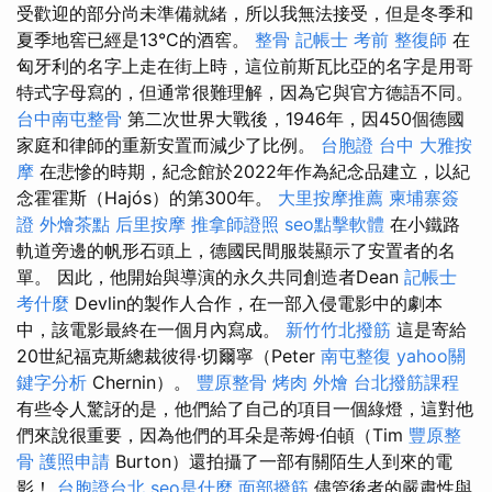
受歡迎的部分尚未準備就緒，所以我無法接受，但是冬季和
夏季地窖已經是13°C的酒窖。
整骨
記帳士 考前
整復師
在
匈牙利的名字上走在街上時，這位前斯瓦比亞的名字是用哥
特式字母寫的，但通常很難理解，因為它與官方德語不同。
台中南屯整骨
第二次世界大戰後，1946年，因450個德國
家庭和律師的重新安置而減少了比例。
台胞證 台中
大雅按
摩
在悲慘的時期，紀念館於2022年作為紀念品建立，以紀
念霍霍斯（Hajós）的第300年。
大里按摩推薦
柬埔寨簽
證
外燴茶點
后里按摩
推拿師證照
seo點擊軟體
在小鐵路
軌道旁邊的帆形石頭上，德國民間服裝顯示了安置者的名
單。 因此，他開始與導演的永久共同創造者Dean
記帳士
考什麼
Devlin的製作人合作，在一部入侵電影中的劇本
中，該電影最終在一個月內寫成。
新竹竹北撥筋
這是寄給
20世紀福克斯總裁彼得·切爾寧（Peter
南屯整復
yahoo關
鍵字分析
Chernin）。
豐原整骨
烤肉 外燴
台北撥筋課程
有些令人驚訝的是，他們給了自己的項目一個綠燈，這對他
們來說很重要，因為他們的耳朵是蒂姆·伯頓（Tim
豐原整
骨
護照申請
Burton）還拍攝了一部有關陌生人到來的電
影！
台胞證台北
seo是什麼
面部撥筋
儘管後者的嚴肅性與