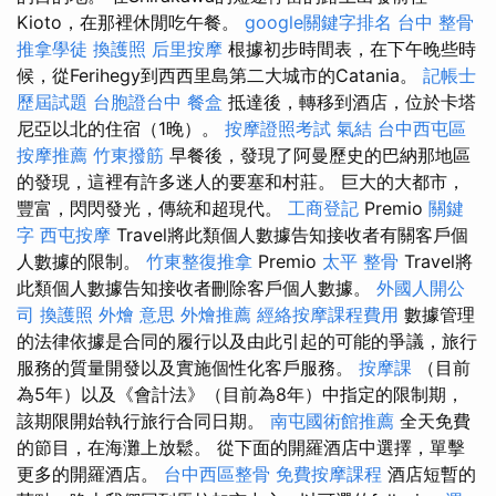
Kioto，在那裡休閒吃午餐。
google關鍵字排名
台中 整骨
推拿學徒
換護照
后里按摩
根據初步時間表，在下午晚些時
候，從Ferihegy到西西里島第二大城市的Catania。
記帳士
歷屆試題
台胞證台中
餐盒
抵達後，轉移到酒店，位於卡塔
尼亞以北的住宿（1晚）。
按摩證照考試
氣結
台中西屯區
按摩推薦
竹東撥筋
早餐後，發現了阿曼歷史的巴納那地區
的發現，這裡有許多迷人的要塞和村莊。 巨大的大都市，
豐富，閃閃發光，傳統和超現代。
工商登記
Premio
關鍵
字
西屯按摩
Travel將此類個人數據告知接收者有關客戶個
人數據的限制。
竹東整復推拿
Premio
太平 整骨
Travel將
此類個人數據告知接收者刪除客戶個人數據。
外國人開公
司
換護照
外燴 意思
外燴推薦
經絡按摩課程費用
數據管理
的法律依據是合同的履行以及由此引起的可能的爭議，旅行
服務的質量開發以及實施個性化客戶服務。
按摩課
（目前
為5年）以及《會計法》（目前為8年）中指定的限制期，
該期限開始執行旅行合同日期。
南屯國術館推薦
全天免費
的節目，在海灘上放鬆。 從下面的開羅酒店中選擇，單擊
更多的開羅酒店。
台中西區整骨
免費按摩課程
酒店短暫的