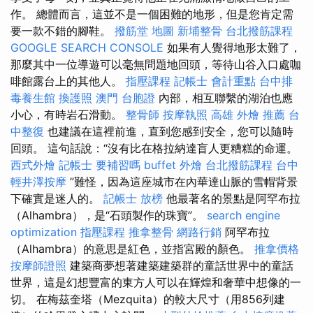
作。 總體而言，這並不是一個困難的地形，但是您肯定需
要一款不錯的腳鞋。
撥筋堂 地圖
新埔整骨
台北撥筋課程
GOOGLE SEARCH CONSOLE
如果有人覺得地形太難了，
那麼其中一位導遊可以毫無問題地回頭，等待山谷入口處咖
啡館露台上的其他人。
指壓課程
記帳士 會計重點
台中排
毒養生館
換護照
澳門 台胞證
內部，相互聯繫的湖泊也應
小心，有時岩石滑動。
整骨師
按摩執照
高雄 外燴 推薦
台
中整復
也建議在這裡前進，直到您感到安全，您可以隨時
回頭。 這句話說：“沒有比在格拉納達盲人更糟糕的命運。
西式外燴
記帳士 要補習嗎
buffet 外燴
台北撥筋課程
台中
輕井澤按摩
”難怪，因為這座城市在內華達山脈的雪帽背景
下確實是迷人的。
記帳士 放榜
他最著名的景點是阿罕布拉
（Alhambra），是“石頭製作的珠寶”。
search engine
optimization
指壓課程
推拿整骨
網路行銷
阿罕布拉
（Alhambra）的意思是紅色，並指宮殿的顏色。
推拿價格
按摩師證照
建築商夢想著建築建築群的童話世界中的童話
世界，這是幻想豐富的東方人可以在輝煌和奢華中想像的一
切。 在梅茲奎塔（Mezquita）的較大尺寸（用856列建