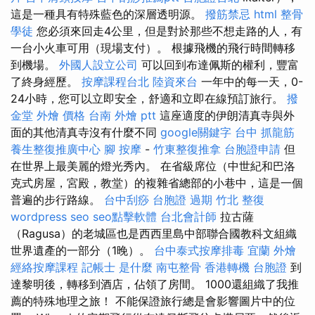
這是一種具有特殊藍色的深層透明源。
撥筋禁忌
html
整骨
學徒
您必須來回走4公里，但是對於那些不想走路的人，有
一台小火車可用（現場支付）。 根據飛機的飛行時間轉移
到機場。
外國人設立公司
可以回到布達佩斯的權利，豐富
了終身經歷。
按摩課程台北
陸資來台
一年中的每一天，0-
24小時，您可以立即安全，舒適和立即在線預訂旅行。
撥
金堂
外燴 價格
台南 外燴 ptt
這座適度的伊朗清真寺與外
面的其他清真寺沒有什麼不同
google關鍵字
台中 抓龍筋
養生整復推廣中心
腳 按摩
-
竹東整復推拿
台胞證申請
但
在世界上最美麗的燈光秀內。 在省級席位（中世紀和巴洛
克式房屋，宮殿，教堂）的複雜省總部的小巷中，這是一個
普遍的步行路線。
台中刮痧
台胞證 過期
竹北 整復
wordpress seo
seo點擊軟體
台北會計師
拉古薩
（Ragusa）的老城區也是西西里島中部聯合國教科文組織
世界遺產的一部分（1晚）。
台中泰式按摩排毒
宜蘭 外燴
經絡按摩課程
記帳士 是什麼
南屯整骨
香港轉機 台胞證
到
達黎明後，轉移到酒店，佔領了房間。 1000還組織了我推
薦的特殊地理之旅！ 不能保證旅行總是會影響圖片中的位