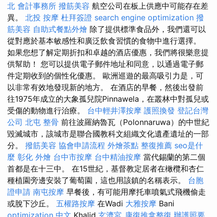
北
會計事務所
撥筋美容
航空公司在板上供應中可能存在差
異。
北投 按摩
杜拜簽證
search engine optimization
撥
筋美容
自助式餐點外燴
除了提供標準食品外，我們還可以
從對應於基本敏感性和廣泛飲食習慣的食物中進行選擇。
如果您想了解定期折扣和卓越的酒店優惠，我們將很樂意提
供幫助！ 您可以提供電子郵件地址和同意，以通過電子郵
件定期收到的個性化優惠。 歐洲巡遊的最高吸引力是，可
以非常有效地發現新的地方。 在酒店的早餐，然後出發前
往1975年成立的大象孤兒院Pinnawela，在叢林中對孤兒或
受傷的動物進行治療。
台中輕井澤按摩
護照換發
登記台灣
公司
北屯 整骨
前往波羅納魯瓦（Polonnaruwa）的中世紀
毀滅城市，該城市是聯合國教科文組織文化遺產遺址的一部
分。
撥筋美容
協會申請流程
外燴茶點
整復推薦
seo是什
麼
彰化 外燴
台中市按摩
台中精油按摩
當代錫蘭的第二個
首都是在十三中。 在15世紀，基督教定居者在橄欖和杏仁
種植園旁邊安裝了葡萄園，這也用該鎮的名稱表示。
台胞
證申請
南屯按摩
早餐後，有可能用摩托車噴氣式飛機偷走
或脫下沙丘。
五權路按摩
在Wadi
大雅按摩
Bani
optimization 中文
Khalid
玄濟宮_康復推拿整復
辦護照要