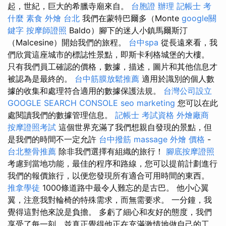
起，世紀，巨大的希臘寺廟來自。
台胞證 辦理
記帳士 考
什麼
素食 外燴 台北
我們在蒙特巴爾多（Monte
google關
鍵字
按摩師證照
Baldo）腳下的迷人小鎮馬爾斯汀
（Malcesine）開始我們的旅程。
台中spa
從長遠來看，我
們欣賞這座城市的標誌性景點，即斯卡利格城堡的大樓。
只有我們員工確認的價格，數據，描述，圖片和其他信息才
被認為是最終的。
台中筋膜放鬆推薦
適用於識別的個人數
據的收集和處理符合適用的數據保護法規。
台灣公司設立
GOOGLE SEARCH CONSOLE
seo marketing
您可以在此
處閱讀我們的數據管理信息。
記帳士 考試資格
外燴廠商
按摩證照考試
這個世界充滿了我們想親自發現的景點，但
是我們的時間不一定允許
台中撥筋
massage
外燴 價格
-
台北整骨推薦
除非我們選擇有組織的旅行！
腳底按摩證照
考慮到當地功能，最佳的程序和路線，您可以提前計劃進行
我們的報價旅行，以便您發現所有適合可用時間的東西。
推拿學徒
1000條道路中最令人難忘的是古巴。 他小心翼
翼，注意我對輪椅的特殊需求，而無需要求。 一分鐘，我
覺得這對他來說是負擔。 多虧了細心和友好的態度，我們
享受了每一刻，並真正覺得他正在充滿激情地做自己的工