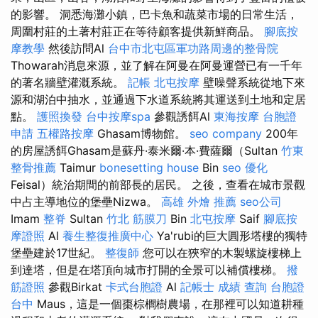
的影響。 洞悉海灘小鎮，巴卡魚和蔬菜市場的日常生活，
周圍村莊的土著村莊正在等待顧客提供新鮮商品。
腳底按
摩教學
然後訪問Al
台中市北屯區軍功路周邊的整骨院
Thowarah消息來源，並了解在阿曼在阿曼運營已有一千年
的著名牆壁灌溉系統。
記帳
北屯按摩
壁噪聲系統從地下來
源和湖泊中抽水，並通過下水道系統將其運送到土地和定居
點。
護照換發
台中按摩spa
參觀誘餌Al
東海按摩
台胞證
申請
五權路按摩
Ghasam博物館。
seo company
200年
的房屋誘餌Ghasam是蘇丹·泰米爾·本·費薩爾（Sultan
竹東
整骨推薦
Taimur
bonesetting house
Bin
seo 優化
Feisal）統治期間的前部長的居民。 之後，查看在城市景觀
中占主導地位的堡壘Nizwa。
高雄 外燴 推薦
seo公司
Imam
整脊
Sultan
竹北 筋膜刀
Bin
北屯按摩
Saif
腳底按
摩證照
Al
養生整復推廣中心
Ya'rubi的巨大圓形塔樓的獨特
堡壘建於17世紀。
整復師
您可以在狹窄的木製螺旋樓梯上
到達塔，但是在塔頂向城市打開的全景可以補償樓梯。
撥
筋證照
參觀Birkat
卡式台胞證
Al
記帳士 成績 查詢
台胞證
台中
Maus，這是一個棗棕櫚樹農場，在那裡可以知道耕種