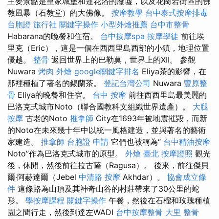
主要景點是皇家城堡和蓮花浴的廢墟，以及花崗岩街區的佛
教風暴（石教堂）的大佛像。
按摩教學
台中泰式按摩排毒
台胞證 旅行社
關鍵字操作
小型外燴推薦
台中市整骨
Habarana的晚餐和住宿。
台中按摩spa
按摩學徒
前往埃
里克（Eric），這是一個在西西里島西部的小鎮，地理位置
優越。
整骨
返回世界上的巴勒莫，世界上的XII。 參觀
Nuwara
烤肉 外燴
google關鍵字排名
Eliya茶的影響，在
那裡種植了著名的錫蘭茶。
登記台灣公司
Nuwara
豐原整
骨
Eliya的晚餐和住宿。
台中 按摩
前往西西里島最美麗的
巴洛克式城市Noto（聯合國教科文組織世界遺產）。
大腿
按摩
古老的Noto
推拿師
City在1693年被地震摧毀，而新
的Noto在未來幾十年中以統一風格建造，並與著名的藝術
家建造。
推拿師
台胞證 申請
它們也被稱為“
台中精油按摩
Noto”作為巴洛克式城市的原型。
外燴 臺北
按摩證照
觀光
後，休閒，然後前往拉古薩（Ragusa）。 後來，前往傑貝
爾·阿赫達爾（Jebel
中清路 按摩
Akhdar）。
協會成立條
件
這條路為山頂及其神奇山谷的村莊帶來了30公里的蛇
形。
學按摩課程
關鍵字操作
午餐，然後在石榴和玫瑰種植
園之間行走，然後到達左WADI
台中按摩整骨
大里 整骨