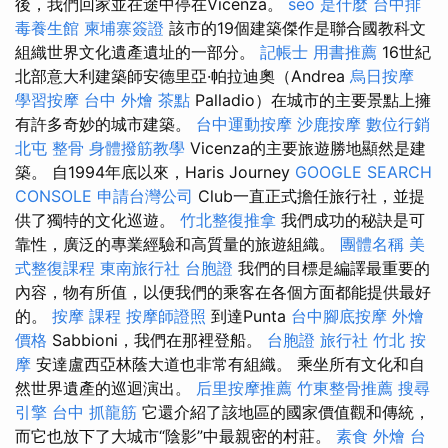
後，我們回家並在途中停在Vicenza。
seo 是什麼
台中排
毒養生館
柬埔寨簽證
該市的19個建築傑作是聯合國教科文
組織世界文化遺產遺址的一部分。
記帳士 用書推薦
16世紀
北部意大利建築師安德里亞·帕拉迪奧（Andrea
烏日按摩
學習按摩
台中 外燴 茶點
Palladio）在城市的主要景點上擁
有許多奇妙的城市建築。
台中運動按摩
沙鹿按摩
數位行銷
北屯 整骨
身體撥筋教學
Vicenza的主要旅遊勝地顯然是建
築。 自1994年底以來，Haris Journey
GOOGLE SEARCH
CONSOLE
申請台灣公司
Club一直正式擔任旅行社，並提
供了獨特的文化巡遊。
竹北整復推拿
我們成功的秘訣是可
靠性，廣泛的專業經驗和高質量的旅遊組織。
團體名稱
美
式整復課程
東南旅行社 台胞證
我們的目標是編譯最重要的
內容，物有所值，以便我們的乘客在各個方面都能提供最好
的。
按摩 課程
按摩師證照
到達Punta
台中腳底按摩
外燴
價格
Sabbioni，我們在那裡登船。
台胞證 旅行社
竹北 按
摩
安達盧西亞林蔭大道也非常有組織。 乘坐所有文化和自
然世界遺產的巡迴演出。
后里按摩推薦
竹東整骨推薦
搜尋
引擎
台中 抓龍筋
它還介紹了該地區的國家價值觀和傳統，
而它也放下了大城市“陰影”中最親密的村莊。
素食 外燴 台