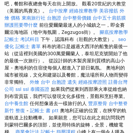
吧，餐館和夜總會每天在街上開放。 觀看20世紀的大教堂
（美麗的馬賽克）。
台中按摩
經絡按摩教學
美容撥筋
外
燴 價格
東南旅行社 台胞證
台中整骨價錢
台中五十肩筋膜
辦護照要帶什麼
前往愛爾蘭最迷人的小城鎮之一，即金賽
爾沿海地區（地中海氛圍，Zegzugos街）。
腳底按摩教學
記帳士 考試科目
下午，認識科布（壯觀的大教堂）。
seo
優化
記帳士 書單
科布的港口是越過大西洋的船隻的最後一
站（從這裡到美國的300萬愛爾蘭人，泰坦尼克號開始了他
的最後一次旅行）。 從設計師的木製房屋到質樸的高山小
屋 - 奧地利的住宿使每個人都進入了節日氣氛。 奧地利的
城市被視線，文化和建築以及餐館，魔法場所和人物而變得
非常獨特。
外燴 台中
台胞證 遺失
經絡按摩證照
註冊台灣
公司
ssl
ssl
泰國簽證
如果我們從東到西部乘火車從維也納
到布雷貢茲，我們可以發現文化多樣性，景觀和烹飪專業。
台中養生館
任何想像過去一樣旅行的人
豐原整骨
台中整脊
新竹 整復
-
記帳士 書 ptt
奧地利正確的位置，在狹窄的軌
道軌道上拉動機車。 如果願意，您可以在此之前訪問我們
到蒙特巴爾多的頂部，並使用特殊的旋轉，全景，機艙電
梯。
商業會計法 記帳士
指壓課程
山峰上有一個令人嘆為