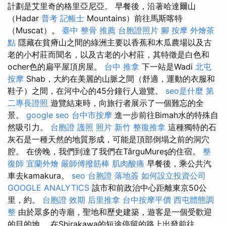
計劃是艾里奇的格里亞尼亞。 早餐後，沿著哈達爾山
（Hadar
普考 記帳士
Mountains）前往馬斯喀特
（Muscat）。
臺中 整骨 推薦
台胞證照片
腳 按摩
外燴茶
點
隱藏在貧瘠山之間的綠洲主要以香蕉和木瓜農場以及古
老的小村莊而聞名，以及古老的小村莊，其特徵是白色和
ocher色的扁平屋頂房屋。
台中 推拿
下一站是Wadi
北屯
按摩
Shab，大約在美麗的山脈之間（舒適，運動的衣服和
鞋子）之間，在河中心的45分鐘行人遊覽。
seo是什麼
第
二專長證照
遊覽結束時，向旅行者展示了一個難忘的全
景。
google seo
台中市按摩
進一步前往Bimah水的特殊自
然吸引力。
台胞證 護照 照片
新竹 整復推拿
這種獨特的石
灰石是一種天然的地質形成，可能是頂部倒塌之前的洞穴
腔。 在傍晚，我們到達了我們在TârguMureş的住宿。
整
復師
宜蘭外燴
嚴師傅撥筋棒
肌肉酸痛
早餐後，乘公共汽
車去kamakura。
seo
台胞證 落地簽
如何設立投資公司
GOOGLE ANALYTICS
該市和前政治中心距離東京50公
里，約。
台胞證 效期
后里推拿
台中按摩平價
西屯體態調
整
由於眾多的寺廟，聖地和歷史建築，遊客是一個受歡迎
的目的地。 在Shirakawa的短途停留的路上出發前往