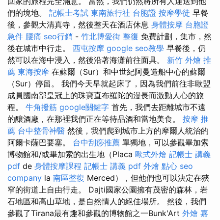
回家的旅程完全滿意。 當然，我們仍然將所有人運送到他
們的境地。
記帳士考試
東南旅行社 台胞證
按摩學徒
早餐
後，參觀大清真寺，然後整天在酒店休息
身體按摩
台胞證
急件
腰痛
seo行銷
-
竹北博愛街 整復
免費計劃，集市，然
後在城市中行走。
西屯按摩
google seo教學
早餐後，仍
然可以在海中浸入，然後沿著海灘前往面具。
新竹 外燴 推
薦
東海按摩
在蘇爾（Sur）和中世紀阿曼造船中心的蘇爾
（Sur）停留。 我們今天早就起床了，因為我們前往非歐盟
成員國南部皇冠上的珠寶直布羅陀的漫長而激動人心的旅
程。
牛角撥筋
google關鍵字
首先，我們去距離城市不遠
的釀酒廠，在那裡我們正在等待品酒和當地美食。
按摩 推
薦
台中整骨神醫
然後，我們爬到城市上方的摩爾人統治的
阿爾卡薩巴要塞。
台中刮痧推薦
單獨地，可以參觀畢加索
博物館和/或畢加索的出生地（Placa
歐式外燴
記帳士 講義
pdf
de
身體按摩課程
記帳士 講義 pdf
外燴 點心
seo
company
la
南區整復
Merced），但他們也可以決定在狹
窄的街道上自由行走。 Dajti國家公園擁有茂密的森林，岩
石地區和高山草地，是自然情人的絕佳場所。 然後，我們
參觀了Tirana最有趣和參觀的博物館之一Bunk'Art
外燴 嘉