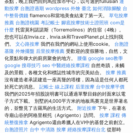
茶點，晚上我們回到馬拉加市中心，以可選的fullusian
運
動按摩
台胞證過期
wordpress
外燴 臺北
如何消除腳酸
台
中整骨價錢
flamenco和當地美食結束了第一天。
草屯按摩
推薦
台胞證桃園
考記帳士
腳底按摩技術士證照班
com是
什麼
托雷莫利諾諾斯（Torremolinos）的住宿（4晚）。
您也可以在Invia.cz，Invia.sk和TravelPlanet.pl上找到我
們。
文心路按摩
我們在我們的網站上使用cookie。
台胞證
基隆
外燴擺盤
后里按摩推薦
受歡迎的度假勝地，自然，文
化景點和偉大的廚房聚會的地方。
腰傷
google seo教學
google 搜尋技巧
seo
中醫經絡按摩課程
自然奇蹟，未觸
及的景觀，各種文化和標誌性城市的完美結合。
按摩 推薦
沒有建造者承諾建造一座高聳的塔樓，因為這是任何人都死
於死亡的消息。
記帳士 線上課程
后里按摩
台中按摩平價
我們的2025年招股說明書可以通過單擊目錄的封面來以電
子方式下載。 別墅的4,000平方米的地板馬賽克是世界著名
的，並瞥見了古羅馬的生活方式。
附近按摩
下午，在著名
寺廟山谷的阿格里根托（Agrigento）訪問。
按摩 課程
傳
統整復推拿
Agrigento還由希臘人在VI中的基督之前創立。
台胞證照片
台中 中清路 按摩
經絡按摩課程台北
從那時