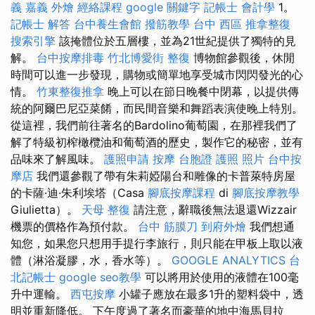
義
嘉義 外燴
經絡課程
google 關鍵字
記帳士 會計學
1。
記帳士 解答
台中養生會館
撥筋教學
台中 西區 推拿整復
搜索引擎
該掩體位於五層樓，並為21世紀提供了獨特的見
解。
台中按摩排毒
竹北博愛街 整復
博物館參觀後，休閒
時間可以進一步發現，購物或簡單地享受城市閃閃發光的心
情。
竹東整復推拿
晚上可以在節日晚餐中閉幕，以提供傳
統的阿爾巴尼亞菜餚，而民間音樂和舞蹈表演使晚上特別。
從這裡，我們前往著名的Bardolino葡萄園，在那裡我們了
解了特級初榨橄欖油和葡萄酒的歷史，製作它的秘密，並有
品味來了解風味。
護照申請
按摩
台胞證 護照 照片
台中按
摩店
我們還參觀了帶有朱莉婭陽台和雕像的卡普萊特房屋
的卡薩·迪·朱利埃塔（Casa
腳底按摩課程
di
腳底按摩教學
Giulietta）。
天母 整復
請注意，辭職後無法退還Wizzair
機票的價格作為預付款。
台中 筋膜刀
到府外燴
我們想通
知您，如果您只想用手提行李旅行，則只能在甲板上取以液
體（淋浴凝膠，水，香水等）。
GOOGLE ANALYTICS
台
北記帳士
google seo教學
可以將用於使用的液體在100毫
升中運輸。
西屯按摩
小罐子應放在最多1升的塑料袋中，透
明並重新降低。 下午度過了著名而豪華的地中海馬貝拉