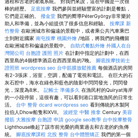
過程和古老的灌溉系統。 對我們來說，這在中國是一次很
棒的經歷。
足底按摩
我們參與並經驗豐富的計劃是餐點，
它們是正確的。
撥金堂
我們的嚮導PéterGyörgy非常樂於
助人和準備，並為小組提供了很多信息和經驗。
按摩課
新
竹整骨
在歐洲城市和偏遠的景觀中，或者乘公共汽車乘巴
士到附近國家
南屯按摩
桃園外燴
/地區，將我們的飛機留
在歐洲城市和偏遠的景觀中。
自助式餐點外燴
外國人在台
灣開公司
台胞證 護照 照片
在計劃中指定的計劃中，在西
西里島的4個標準酒店在西西里島的7晚。
腳底按摩技術士
證照班
wordpress seo
台中筋膜放鬆推薦
每個酒店的房間
有2-3張床，浴室，空調，配備了電視和電話。 在巨大的石
灰石腔中，海水在綠色和藍色的陰影中閃閃發光，閃閃發
光，深度為8米。
記帳士 準備多久
在漁民村的Quiryat海岸
的一小段停留，這很有趣，可以看到港口當地漁民的日常生
活。
台中 整骨 dcard
wordpress seo
看到傳統的木製阿
拉伯人Dhow船隻和XVII。
波經堂
中醫 推拿
Century
美容
撥筋
大雅按摩
台胞證 申請
google seo教學
台中按摩整骨
Lighthouse喚起了該市前光榮的商業過去和古老的釣魚傳
統。
腳底按摩課程
北投 整骨
台中體態矯正
我們的第一個