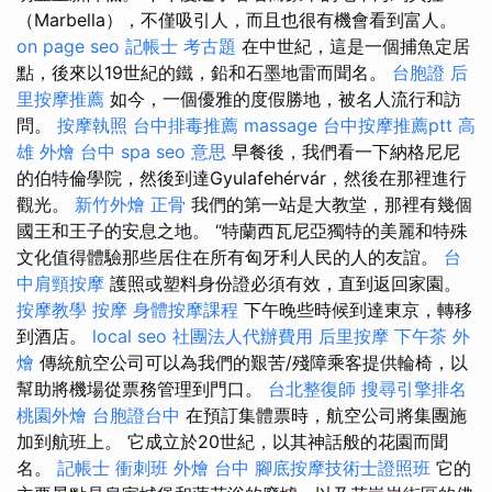
（Marbella），不僅吸引人，而且也很有機會看到富人。
on page seo
記帳士 考古題
在中世紀，這是一個捕魚定居
點，後來以19世紀的鐵，鉛和石墨地雷而聞名。
台胞證
后
里按摩推薦
如今，一個優雅的度假勝地，被名人流行和訪
問。
按摩執照
台中排毒推薦
massage
台中按摩推薦ptt
高
雄 外燴
台中 spa
seo 意思
早餐後，我們看一下納格尼尼
的伯特倫學院，然後到達Gyulafehérvár，然後在那裡進行
觀光。
新竹外燴
正骨
我們的第一站是大教堂，那裡有幾個
國王和王子的安息之地。 “特蘭西瓦尼亞獨特的美麗和特殊
文化值得體驗那些居住在所有匈牙利人民的人的友誼。
台
中肩頸按摩
護照或塑料身份證必須有效，直到返回家園。
按摩教學
按摩
身體按摩課程
下午晚些時候到達東京，轉移
到酒店。
local seo
社團法人代辦費用
后里按摩
下午茶 外
燴
傳統航空公司可以為我們的艱苦/殘障乘客提供輪椅，以
幫助將機場從票務管理到門口。
台北整復師
搜尋引擎排名
桃園外燴
台胞證台中
在預訂集體票時，航空公司將集團施
加到航班上。 它成立於20世紀，以其神話般的花園而聞
名。
記帳士 衝刺班
外燴 台中
腳底按摩技術士證照班
它的