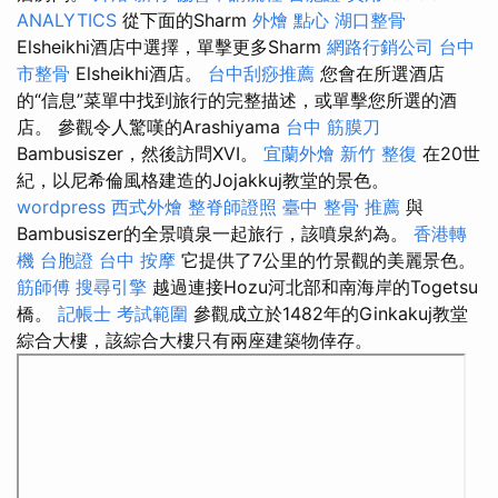
ANALYTICS
從下面的Sharm
外燴 點心
湖口整骨
Elsheikhi酒店中選擇，單擊更多Sharm
網路行銷公司
台中
市整骨
Elsheikhi酒店。
台中刮痧推薦
您會在所選酒店
的“信息”菜單中找到旅行的完整描述，或單擊您所選的酒
店。 參觀令人驚嘆的Arashiyama
台中 筋膜刀
Bambusiszer，然後訪問XVI。
宜蘭外燴
新竹 整復
在20世
紀，以尼希倫風格建造的Jojakkuj教堂的景色。
wordpress
西式外燴
整脊師證照
臺中 整骨 推薦
與
Bambusiszer的全景噴泉一起旅行，該噴泉約為。
香港轉
機 台胞證
台中 按摩
它提供了7公里的竹景觀的美麗景色。
筋師傅
搜尋引擎
越過連接Hozu河北部和南海岸的Togetsu
橋。
記帳士 考試範圍
參觀成立於1482年的Ginkakuj教堂
綜合大樓，該綜合大樓只有兩座建築物倖存。