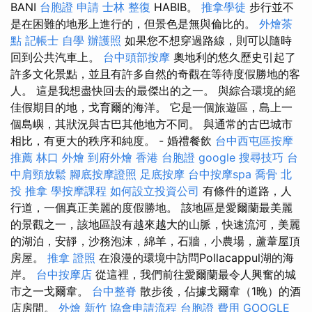
BANI
台胞證 申請
士林 整復
HABIB。
推拿學徒
步行並不
是在困難的地形上進行的，但景色是無與倫比的。
外燴茶
點
記帳士 自學
辦護照
如果您不想穿過路線，則可以隨時
回到公共汽車上。
台中頭部按摩
奧地利的悠久歷史引起了
許多文化景點，並且有許多自然的奇觀在等待度假勝地的客
人。 這是我想盡快回去的最傑出的之一。 與綜合環境的絕
佳假期目的地，戈育爾的海洋。 它是一個旅遊區，島上一
個島嶼，其狀況與古巴其他地方不同。 與通常的古巴城市
相比，有更大的秩序和純度。 - 婚禮餐飲
台中西屯區按摩
推薦
林口 外燴
到府外燴
香港 台胞證
google 搜尋技巧
台
中肩頸放鬆
腳底按摩證照
足底按摩
台中按摩spa
喬骨
北
投 推拿
學按摩課程
如何設立投資公司
有條件的道路，人
行道，一個真正美麗的度假勝地。 該地區是愛爾蘭最美麗
的景觀之一，該地區設有越來越大的山脈，快速流河，美麗
的湖泊，安靜，沙務泡沫，綿羊，石牆，小農場，蘆葦屋頂
房屋。
推拿 證照
在浪漫的環境中訪問Pollacappul湖的海
岸。
台中按摩店
從這裡，我們前往愛爾蘭最令人興奮的城
市之一戈爾韋。
台中整脊
散步後，佔據戈爾韋（1晚）的酒
店房間。
外燴 新竹
協會申請流程
台胞證 費用
GOOGLE