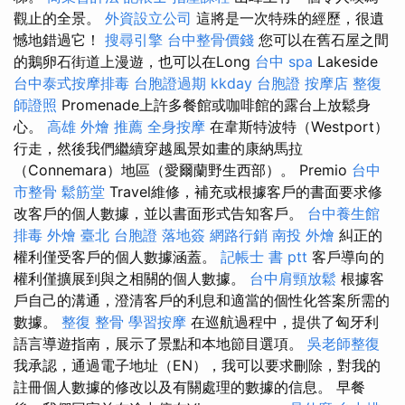
觀止的全景。
外資設立公司
這將是一次特殊的經歷，很遺
憾地錯過它！
搜尋引擎
台中整骨價錢
您可以在舊石屋之間
的鵝卵石街道上漫遊，也可以在Long
台中 spa
Lakeside
台中泰式按摩排毒
台胞證過期
kkday 台胞證
按摩店
整復
師證照
Promenade上許多餐館或咖啡館的露台上放鬆身
心。
高雄 外燴 推薦
全身按摩
在韋斯特波特（Westport）
行走，然後我們繼續穿越風景如畫的康納馬拉
（Connemara）地區（愛爾蘭野生西部）。 Premio
台中
市整骨
鬆筋堂
Travel維修，補充或根據客戶的書面要求修
改客戶的個人數據，並以書面形式告知客戶。
台中養生館
排毒
外燴 臺北
台胞證 落地簽
網路行銷
南投 外燴
糾正的
權利僅受客戶的個人數據涵蓋。
記帳士 書 ptt
客戶導向的
權利僅擴展到與之相關的個人數據。
台中肩頸放鬆
根據客
戶自己的溝通，澄清客戶的利息和適當的個性化答案所需的
數據。
整復 整骨
學習按摩
在巡航過程中，提供了匈牙利
語言導遊指南，展示了景點和本地節目選項。
吳老師整復
我承認，通過電子地址（EN），我可以要求刪除，對我的
註冊個人數據的修改以及有關處理的數據的信息。 早餐