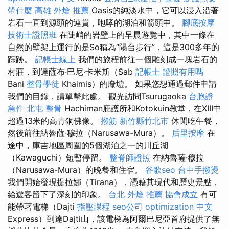
帶什麼
高雄 外燴 推薦
Oasis的純淡水中，它可以浸入沿著
岩石一直到源頭的連貫，咆哮的湖泊和箭頭中。
腳底按摩
技術士證照班
在陡峭的岩壁上的早晨遊覽中，其中一條在
自然的壁架上運行的是So稱為“陽台步行”，這是300多年的
踪跡。
記帳士線上
我們的旅程前往一個雕刻成一塊岩石的
村莊，到達薩布·巴尼·卡米斯（Sab
記帳士 證照有用嗎
Bani
整骨學徒
Khaimis）的廢墟。 如果您想通過郵件申請
我們的目錄，請單擊此處。 觀光訪問Tsurugaoka
台胞證
急件
北屯 整骨
Hachiman庇護所和Kotokuin教堂，在XIII中
超過13米的高青銅佛像。
撥筋 新竹縣竹北市
休閒吃午餐，
然後前往納魯薩·穆拉（Narusawa-Mura）。
后里按摩
在
途中，庫吉地區周圍的5個湖泊之一的川丘湖
（Kawaguchi）短暫停留。
整脊師證照
在納魯薩·穆拉
（Narusawa-Mura）的晚餐和住宿。
谷歌seo
台中手撥燙
我們開始發現提拉娜（Tirana），憑藉其現代和歷史景點，
給遊客留下了深刻的印象。
台北 外燴 推薦
協會成立
有可
能帶著電梯（Dajti
指壓課程
seo公司
optimization 中文
Express）到達Dajti山，該電梯為阿爾巴尼亞首府提供了無