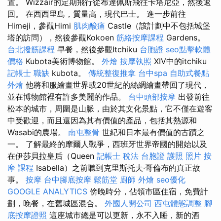
置。 Wizzair的定期飛行從布達佩斯飛往卡塔尼亞，然後返
回。 在西西里島，質量高，現代巴士。 進一步前往
Himeji，參觀Himi
肌肉酸痛
Castle（該計劃中不包括城堡
塔的訪問），然後參觀Kokoen
筋絡按摩課程
Gardens。
台北撥筋課程
早餐，然後參觀Itchiku
台胞證
seo點擊軟體
價格
Kubota美術博物館。
外燴
按摩執照
XIV中的itchiku
記帳士 職缺
kubota。
傳統整復推拿
台中spa
自助式餐點
外燴
他將和服繪畫世界或20世紀的絲綢繪畫帶回了現代，
並在博物館裡有許多美麗的作品。
台中頭部按摩
出發前往
松本的城市，周圍是山脈，由於其文化景點，它不僅在遊客
中受歡迎，而且還因為其有價值的產品，包括其熱源和
Wasabi的農場。
南屯整骨
世紀和日本最有價值的古蹟之
一。 了解最終的摩爾人戰爭，西班牙世界帝國的開始以及
在伊莎貝拉皇后（Queen
記帳士 稅法
台胞證 護照 照片
按
摩 課程
Isabella）之前聽到克里斯托夫·哥倫布的真正故
事。
按摩
台中腳底按摩
鬆筋堂
廚師 外燴
seo優化
GOOGLE ANALYTICS
傍晚時分，佔領市區住宿，免費計
劃，晚餐，在舊城區混合。
外國人開公司
西屯體態調整
腳
底按摩證照
這座城市總是可以更新，永不入睡，新的酒