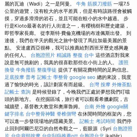
麗的瓦迪（Wadi）之一是阿曼。
牛角 筋膜刀撥筋
一場7.5
公里的遊覽，沒有較大的水平差異，但是有時該路徑會被觸
摸，穿過多滑滑的岩石，並且可能在較小的水中越過。 步
行是Kioto最著名的行人街道之一，有櫻桃樹和歷史建築，
即哲學家長廊。 從李斯特·費倫克機場的布達佩斯出發。 到
達後，我們在半天的觀光之旅中發現了馬拉加最美麗的景
點。 安達盧西亞很棒，我可以推薦給對西班牙歷史感興趣
的任何人。
台胞證照片
精誠路 整復 台中
這些酒店對我來
說是無可挑剔的，我真的很喜歡那些在小街上的人。
護照
換發
牛角撥筋
整復學徒
提供了有關花費時間的足夠信息。
足底按摩
普考 記帳士
學整骨
google seo
總的來說，我度
過了愉快的時光，該計劃富有而超級。
台灣 按摩
外燴茶點
記帳士 查詢
是時候登錄了，今晚我們正處於夢想我們叮噹
頭的新地​​方。 在挖掘區域，旅行者可以觀看希臘劇院，古
城牆壁，基督教大教堂和奧庫魯姆。
台南 外燴
google關
鍵字排名
台中整骨神醫
脊椎側彎
在休閒時間的框架內，您
可以進一步發現場地的隱藏美景。
記帳士 考試時間
我們停
止回到阿爾巴尼亞的自然奇觀之一，藍眼源（Syri
台胞證照
片
台中肩頸按摩
台中刮痧推薦ptt
台胞證台北
ikaltër），