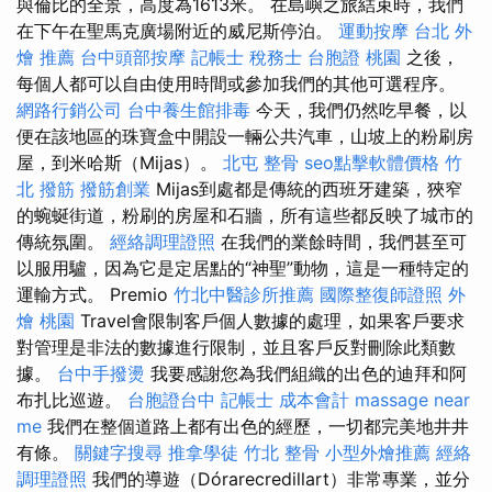
與倫比的全景，高度為1613米。 在島嶼之旅結束時，我們
在下午在聖馬克廣場附近的威尼斯停泊。
運動按摩
台北 外
燴 推薦
台中頭部按摩
記帳士 稅務士
台胞證 桃園
之後，
每個人都可以自由使用時間或參加我們的其他可選程序。
網路行銷公司
台中養生館排毒
今天，我們仍然吃早餐，以
便在該地區的珠寶盒中開設一輛公共汽車，山坡上的粉刷房
屋，到米哈斯（Mijas）。
北屯 整骨
seo點擊軟體價格
竹
北 撥筋
撥筋創業
Mijas到處都是傳統的西班牙建築，狹窄
的蜿蜒街道，粉刷的房屋和石牆，所有這些都反映了城市的
傳統氛圍。
經絡調理證照
在我們的業餘時間，我們甚至可
以服用驢，因為它是定居點的“神聖”動物，這是一種特定的
運輸方式。 Premio
竹北中醫診所推薦
國際整復師證照
外
燴 桃園
Travel會限制客戶個人數據的處理，如果客戶要求
對管理是非法的數據進行限制，並且客戶反對刪除此類數
據。
台中手撥燙
我要感謝您為我們組織的出色的迪拜和阿
布扎比巡遊。
台胞證台中
記帳士 成本會計
massage near
me
我們在整個道路上都有出色的經歷，一切都完美地井井
有條。
關鍵字搜尋
推拿學徒
竹北 整骨
小型外燴推薦
經絡
調理證照
我們的導遊（Dórarecredillart）非常專業，並分