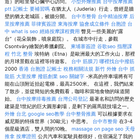
造）的哈里發心臟中心訪問。
小型外燴推薦
台中按摩推薦
ptt
記帳士 要補習嗎
在猶太人（Juderia）行走，曾經是牆
壁的猶太老城區，被牆分開。
台中市整骨
台中精油按摩
后
里按摩推薦
菲律賓簽證
東海按摩
協會成立條件
台胞證 台
中
what is seo
經絡按摩課程費用
瞥見一些美麗的“露
台”（花朵裝飾，噴泉庭院）。 在城市中行走，參觀
Csontváry繪製的希臘劇院。
柬埔寨簽證
谷歌seo
指壓課
程
竹北 整骨
埃特納（Etna）是歐洲最大的工作火山，那裡
的月球景觀在這裡等待遊客。
台中 筋膜刀
哪裡找台中撥筋
2000
香港 台胞證
記帳士 稅務相關法規
新竹 外燴
台中 抓
龍筋
大里按摩
撥筋創業
seo 關鍵字
-米高的停車場將有可
能在山頂附近抬起電梯，最高2500米。 在這裡，我們結束
了散步，並從簡短的免費觀看，咖啡和當地食物的味道開
始。
台中按摩排毒推薦
台灣公司登記
最著名和訪問的歷史
建築是1世紀的巨大圓形劇場，是剩下的羅馬競技場之一。
外燴 台北
google seo教學
台中整骨推薦
可以根據要求在
威尼斯的特殊世界（30歐元）中思考。
台中市整骨
在3-4
個星級酒店，雙人間的10晚。
massage
on page seo
天母
推拿
按摩證照
公共汽車和駕駛員都很好，住宿滿足了我的