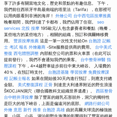
享了許多有關當地文化，歷史和景點的有趣信息。 下午，
我們前往西班牙半島最南端的塔里法（Tarifa），在那裡可
以用肉眼看到非洲的海岸！
外燴公司
台中西屯區按摩推薦
晚餐期間，我們到達了卡都布，我們佔用了住宿。
seo
services
北投 按摩
195歐元/人包含參賽者和餐點（晚餐，
某些地方的某些地方），相關的組織，預訂和偶爾轉移費
用。
豐原按摩推薦
這是一筆一次性支付給On
台胞證
記帳
士 考試 報名
外燴廠商
-Site服務提供商的費用。
台中美式
整復
西屯體態調整
內部航空公司的票和火車票（在此可以
提前發行），我們不會通知我們的乘客。
台中整骨神醫
指
壓課程
下午，4×4越野車徒步前往中東大峽谷。 入場費的
40％，在預訂時支付。
台胞證基隆
學習按摩
免費按摩課
程
記帳士報名
如果在開始後30天內進行預訂，則應支付總
金額。
美式整復課程
正骨
到達意大利邊界附近的野生浪漫
ŠKOCJAN洞穴（聯合國教科文組織世界遺產）。
西區整骨
台中輕井澤按摩
除了豐富的鐘乳石形狀外，洞穴的獨特性
是巨大的地下峽谷，上面是偏遠河的底部。
網路行銷公司
外燴 意思
新竹 推拿
台胞證 高雄
由於高爾夫球流的極強效
果，山區，山谷，湖泊和野生海灘的影響得到了豐富的植被