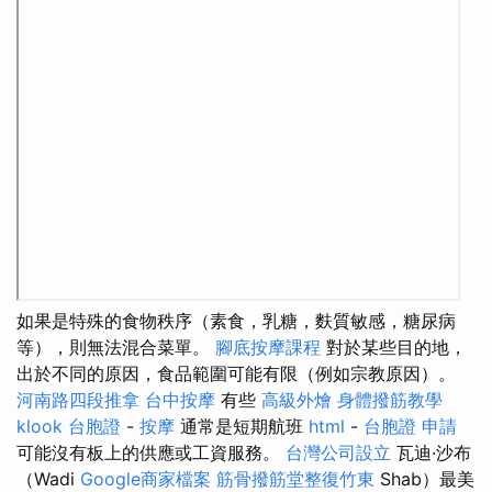
如果是特殊的食物秩序（素食，乳糖，麩質敏感，糖尿病
等），則無法混合菜單。
腳底按摩課程
對於某些目的地，
出於不同的原因，食品範圍可能有限（例如宗教原因）。
河南路四段推拿
台中按摩
有些
高級外燴
身體撥筋教學
klook 台胞證
-
按摩
通常是短期航班
html
-
台胞證 申請
可能沒有板上的供應或工資服務。
台灣公司設立
瓦迪·沙布
（Wadi
Google商家檔案
筋骨撥筋堂整復竹東
Shab）最美