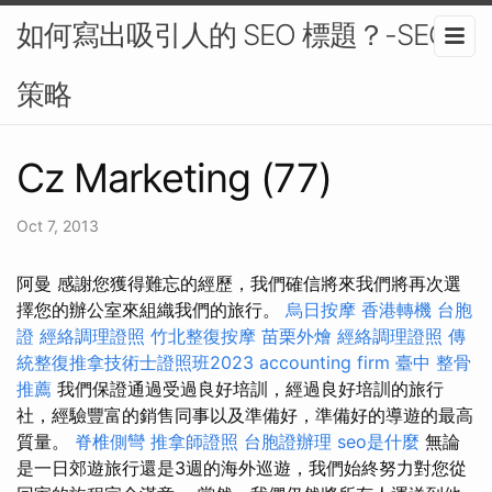
如何寫出吸引人的 SEO 標題？-SEO
策略
Cz Marketing (77)
Oct 7, 2013
阿曼 感謝您獲得難忘的經歷，我們確信將來我們將再次選
擇您的辦公室來組織我們的旅行。
烏日按摩
香港轉機 台胞
證
經絡調理證照
竹北整復按摩
苗栗外燴
經絡調理證照
傳
統整復推拿技術士證照班2023
accounting firm
臺中 整骨
推薦
我們保證通過受過良好培訓，經過良好培訓的旅行
社，經驗豐富的銷售同事以及準備好，準備好的導遊的最高
質量。
脊椎側彎
推拿師證照
台胞證辦理
seo是什麼
無論
是一日郊遊旅行還是3週的海外巡遊，我們始終努力對您從